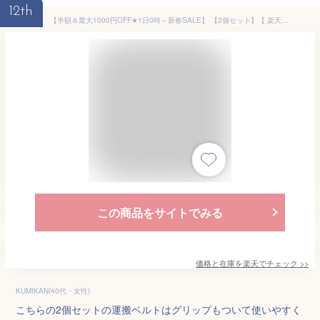
12th
【半額＆最大1000円OFF★1日0時～新春SALE】 【2個セット】【 楽天1位 】 引越し ベルト 運搬 引っ越し グリップ付き 運搬ベルト 荷物 荷物運び 運ぶ 軽作業 サポート 作業 移動 模様替え 引越しベルト グリップ 200kg アウトドア 新生活 マットレス タンス ベッドテレビ ダ
この商品をサイトでみる
価格と在庫を
楽天
でチェック
>>
KUMIKAN(40代・女性)
こちらの2個セットの運搬ベルトはグリップもついて使いやすく