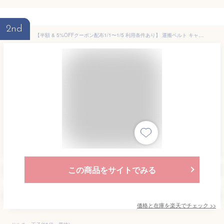
2nd
【半額 & 5%OFFクーポン配布1/1〜1/5 利用条件あり】 運搬ベルト キャリーベルト 引越しベルト 2本セット 耐荷重200kg 家具移動 スリングベルト 肩掛け 運搬用ベルト 移動 運搬 家具 荷物運び 荷物 引っ越し 引越し 二人用 2人用 ラッシングベルト
この商品をサイトでみる
価格と在庫を
楽天
でチェック
>>