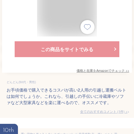
この商品をサイトでみる
価格と在庫を
Amazon
でチェック
>>
どんどん(50代・男性)
お手頃価格で購入できるコスパが高い2人用の引越し運搬ベルト
は如何でしょうか。これなら、引越しの手伝いに冷蔵庫やソフ
ァなど大型家具などを楽に運べるので、オススメです。
全てのおすすめコメント
(
1
件)
>
10th
重い荷物も楽々♪ トランスポーターバンド 家具移動 引っ越し ベルト 荷物運び[ゆうパケット発送、送料無料、代引不可]