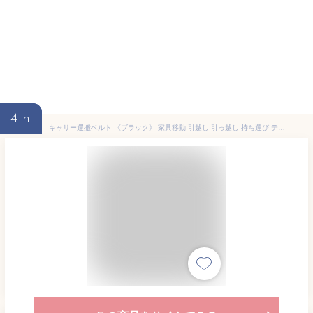
4th
キャリー運搬ベルト 《ブラック》 家具移動 引越し 引っ越し 持ち運び テレビ 大型家具[送料無料(一部地域を除く)]