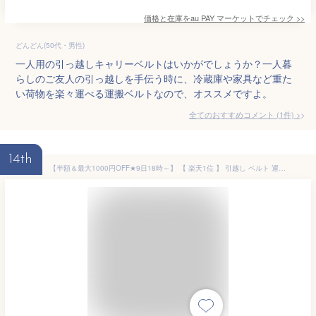
価格と在庫を
au PAY マーケット
でチェック
>>
どんどん(50代・男性)
一人用の引っ越しキャリーベルトはいかがでしょうか？一人暮
らしのご友人の引っ越しを手伝う時に、冷蔵庫や家具など重た
い荷物を楽々運べる運搬ベルトなので、オススメですよ。
全てのおすすめコメント
(
1
件)
>
14th
【半額＆最大1000円OFF★9日18時～】 【 楽天1位 】 引越し ベルト 運搬 引っ越し グリップ付き 運搬ベルト 荷物 荷物運び 運ぶ 軽作業 サポート 作業 移動 模様替え 引越しベルト グリップ 200kg アウトドア 新生活 マットレス タンス ベッド テレビ ダンボール ブラック黒