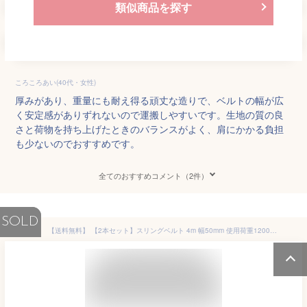
類似商品を探す
ころころあい(40代・女性)
厚みがあり、重量にも耐え得る頑丈な造りで、ベルトの幅が広
く安定感がありずれないので運搬しやすいです。生地の質の良
さと荷物を持ち上げたときのバランスがよく、肩にかかる負担
も少ないのでおすすめです。
全てのおすすめコメント（2件）
SOLD
【送料無料】 【2本セット】スリングベルト 4m 幅50mm 使用荷重1200kg 吊りベルト ベルトスリング ナイロンスリング ［ナイロンスリングベルト 繊維ベルト 荷吊りベルト 吊上げ ロープ 牽引 クレーンロープ クレーンベルト 運搬］