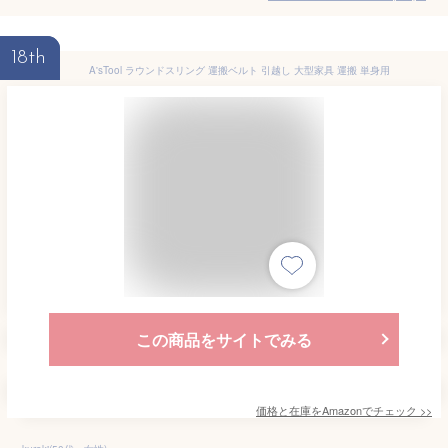
18th
A'sTool ラウンドスリング 運搬ベルト 引越し 大型家具 運搬 単身用
この商品をサイトでみる
価格と在庫を
Amazon
でチェック
>>