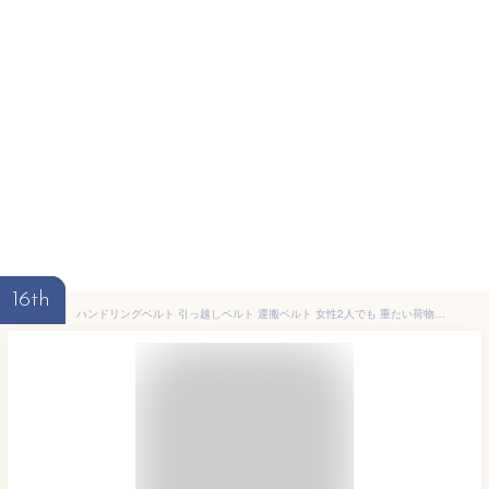
16th
ハンドリングベルト 引っ越しベルト 運搬ベルト 女性2人でも 重たい荷物を楽々運べる 移動ベルト 負荷軽減 軽々運べる キャリーベルト 持ち運びベルト 家具運搬