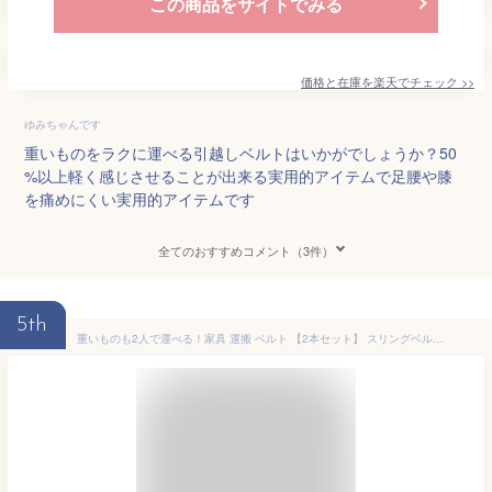
この商品をサイトでみる
価格と在庫を
楽天
でチェック
>>
ゆみちゃんです
重いものをラクに運べる引越しベルトはいかがでしょうか？50
%以上軽く感じさせることが出来る実用的アイテムで足腰や膝
を痛めにくい実用的アイテムです
全てのおすすめコメント（3件）
5th
重いものも2人で運べる！家具 運搬 ベルト 【2本セット】 スリングベルト キャリーベルト 長さ約2.7m 幅約4.5cm 重量 300KgまでOK 大型 荷物でも安心 搬出