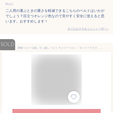
咲ぱぱ
二人用の運ぶときの重さを軽減できるこちらのベルトはいかが
でしょう？目立つオレンジ色なので見やすく安全に使えると思
います。おすすめします！
全てのおすすめコメント
(
1
件)
>
SOLD
運搬ベルト 引越し 引っ越し ベルト キャリーベルト 「キャリーラクダ」 荷物 大型 搬出 丈夫 テレビ 重い 移動 運ぶ ガーデニング 荷物運搬 アームストラップ 運搬ベルト 引っ越しベルト らくちんハコベルト 新生活 パワーリフト らくらくヘルパー バンド 楽々運べる