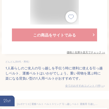
この商品をサイトでみる
価格と在庫を
楽天
でチェック
>>
どんどん(50代・男性)
1人暮らしのご友人の引っ越しを手伝う時に便利に使える引っ越
しベルト、運搬ベルトはいかがでしょう。重い荷物を運ぶ時に
楽になる背負い型の1人用ベルトがおすすめです。
全てのおすすめコメント
(
1
件)
>
21st
[ルボナリエ] 運搬ベルト ベルトスリング 引っ越しベルト 運搬用 引越しベルト スリングベルト キャリーベルト 引越しベルト 引っ越し 持ち上げ ストラップ キャリー 便利グッズ 冷蔵庫 洗濯機 運搬 左右 2 本 (ブラック)