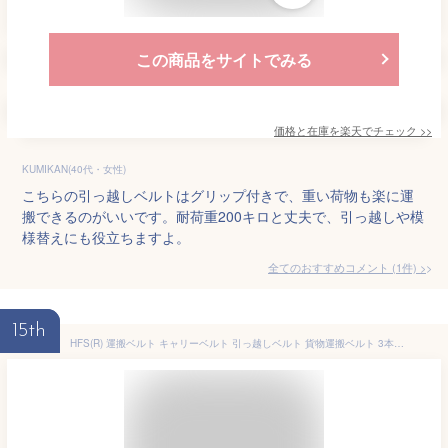
この商品をサイトでみる
価格と在庫を
楽天
でチェック
>>
KUMIKAN(40代・女性)
こちらの引っ越しベルトはグリップ付きで、重い荷物も楽に運
搬できるのがいいです。耐荷重200キロと丈夫で、引っ越しや模
様替えにも役立ちますよ。
全てのおすすめコメント
(
1
件)
>
15th
HFS(R) 運搬ベルト キャリーベルト 引っ越しベルト 貨物運搬ベルト 3本セット 耐荷重200KG 荷物 家具 貨物 運搬 負荷軽減 手袋付き