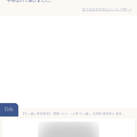
全てのおすすめコメント
(
1
件)
>
11th
【引っ越し業者推奨】 運搬ベルト 一人用 引っ越し 大掃除 模様替え 家具家電 段ボール キャリーベルト 耐荷重約200kg 2本セット (ブラック)