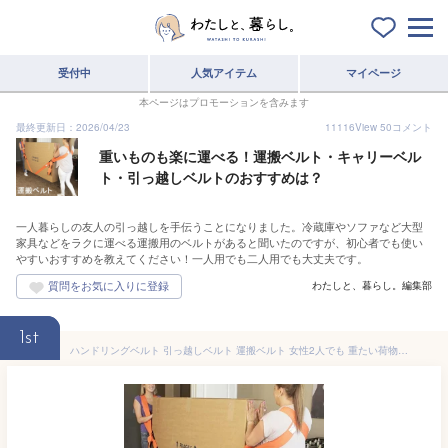
受付中
人気アイテム
マイページ
本ページはプロモーションを含みます
最終更新日：2026/04/23
11116
View
50
コメント
重いものも楽に運べる！運搬ベルト・キャリーベル
ト・引っ越しベルトのおすすめは？
一人暮らしの友人の引っ越しを手伝うことになりました。冷蔵庫やソファなど大型
家具などをラクに運べる運搬用のベルトがあると聞いたのですが、初心者でも使い
やすいおすすめを教えてください！一人用でも二人用でも大丈夫です。
わたしと、暮らし。編集部
1st
ハンドリングベルト 引っ越しベルト 運搬ベルト 女性2人でも 重たい荷物を楽々運べる 移動ベルト 負荷軽減 軽々運べる キャリーベルト 持ち運びベルト 家具運搬