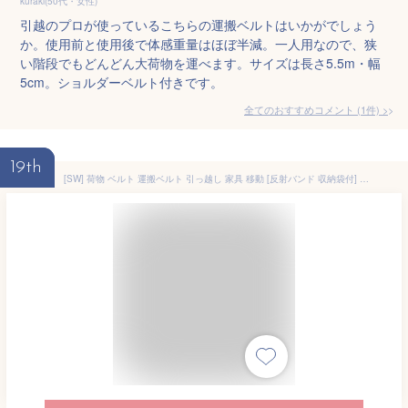
kuraki(50代・女性)
引越のプロが使っているこちらの運搬ベルトはいかがでしょう
か。使用前と使用後で体感重量はほぼ半減。一人用なので、狭
い階段でもどんどん大荷物を運べます。サイズは長さ5.5m・幅
5cm。ショルダーベルト付きです。
全てのおすすめコメント
(
1
件)
>
19th
[SW] 荷物 ベルト 運搬ベルト 引っ越し 家具 移動 [反射バンド 収納袋付] 引越しらくらくキャリーベルト 2本セット