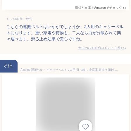
価格と在庫を
Amazon
でチェック
>>
ちぃち(30代・女性)
こちらの運搬ベルトはいかがでしょうか。2人用のキャリーベル
トになります。重い家電や荷物も、二人なら力が分散されて楽
々運べます。滑る止め効果で安心ですね。
全てのおすすめコメント
(
1
件)
>
8th
Azarxis 運搬ベルト キャリーベルト 2人用 引っ越し 冷蔵庫 肩掛け 階段 ダンボール 背負い 女性 模様替え 持ち上げ 長さ調整 手袋付き