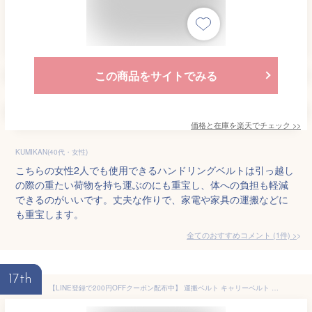
この商品をサイトでみる
価格と在庫を
楽天
でチェック
>>
KUMIKAN(40代・女性)
こちらの女性2人でも使用できるハンドリングベルトは引っ越し
の際の重たい荷物を持ち運ぶのにも重宝し、体への負担も軽減
できるのがいいです。丈夫な作りで、家電や家具の運搬などに
も重宝します。
全てのおすすめコメント
(
1
件)
>
17th
【LINE登録で200円OFFクーポン配布中】 運搬ベルト キャリーベルト 引越しベルト 2本セット 耐荷重200kg 家具移動 スリングベルト 肩掛け 運搬用ベルト 移動 運搬 家具 荷物運び 荷物 引っ越し 引越し 二人用 2人用 ラッシングベルト 送料無料