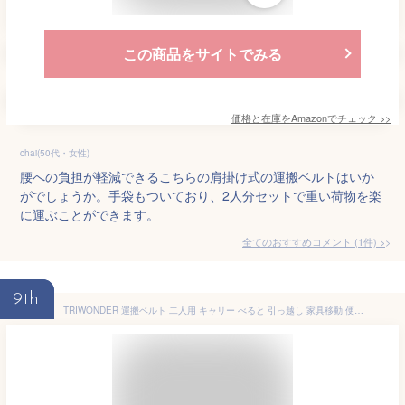
この商品をサイトでみる
価格と在庫を
Amazon
でチェック
>>
chai(50代・女性)
腰への負担が軽減できるこちらの肩掛け式の運搬ベルトはいか
がでしょうか。手袋もついており、2人分セットで重い荷物を楽
に運ぶことができます。
全てのおすすめコメント
(
1
件)
>
9th
TRIWONDER 運搬ベルト 二人用 キャリー べると 引っ越し 家具移動 便利グッズ 重い物を持ち上げる道具 階段 段ボール 背負い 作業用 (03オレンジ + 手袋2組)