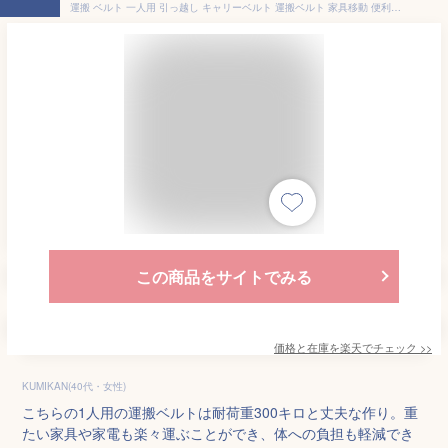
運搬 ベルト 一人用 引っ越し キャリーベルト 運搬ベルト 家具移動 便利グッズ 冷蔵庫 運搬ベルト 家具移動 重たい荷物を楽々運べる 耐荷重300 負荷軽減 取り付け簡単 長さ調整可能 持ち運び便利 引越し 家具の運搬に最適
この商品をサイトでみる
価格と在庫を
楽天
でチェック
>>
KUMIKAN(40代・女性)
こちらの1人用の運搬ベルトは耐荷重300キロと丈夫な作り。重
たい家具や家電も楽々運ぶことができ、体への負担も軽減でき