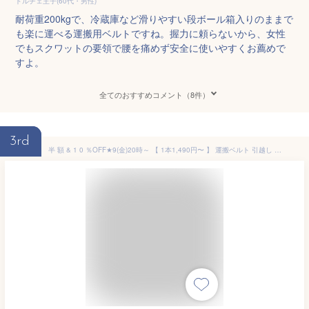
ドルチェ王子(60代・男性)
耐荷重200kgで、冷蔵庫など滑りやすい段ボール箱入りのままで
も楽に運べる運搬用ベルトですね。握力に頼らないから、女性
でもスクワットの要領で腰を痛めず安全に使いやすくお薦めで
すよ。
全てのおすすめコメント（8件）
3rd
半 額 & 1 0 ％OFF★9(金)20時～ 【 1本1,490円〜 】 運搬ベルト 引越し 引っ越し ベルト キャリーベルト 荷物 家具 大型 搬出 テレビ 冷蔵庫 洗濯機 重い 移動 運ぶ 荷物運搬 運搬ベルト 引っ越しベルト 新生活 パワーリフト バンド 送料無料