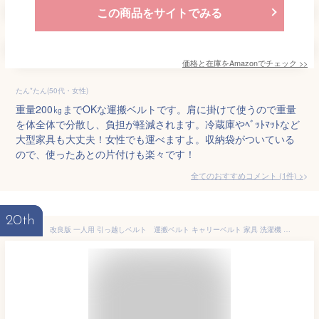
この商品をサイトでみる
価格と在庫を
Amazon
でチェック
>>
たん*たん(50代・女性)
重量200㎏までOKな運搬ベルトです。肩に掛けて使うので重量
を体全体で分散し、負担が軽減されます。冷蔵庫やﾍﾞｯﾄﾏｯﾄなど
大型家具も大丈夫！女性でも運べますよ。収納袋がついている
ので、使ったあとの片付けも楽々です！
全てのおすすめコメント
(
1
件)
>
20th
改良版 一人用 引っ越しベルト 運搬ベルト キャリーベルト 家具 洗濯機 段ボール 荷物 引っ越し 大型家具 運搬 単身用 背負い型