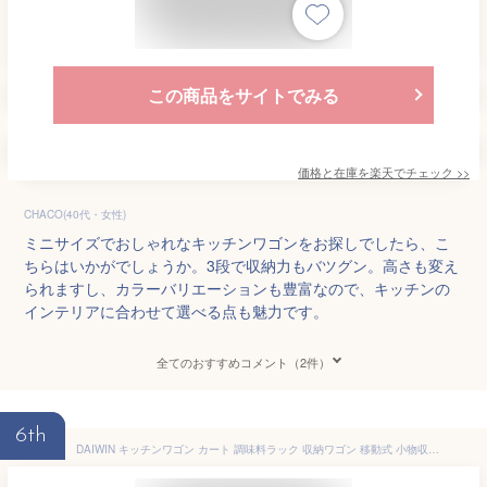
この商品をサイトでみる
価格と在庫を
楽天
でチェック
>>
CHACO(40代・女性)
ミニサイズでおしゃれなキッチンワゴンをお探しでしたら、こ
ちらはいかがでしょうか。3段で収納力もバツグン。高さも変え
られますし、カラーバリエーションも豊富なので、キッチンの
インテリアに合わせて選べる点も魅力です。
全てのおすすめコメント（2件）
6th
DAIWIN キッチンワゴン カート 調味料ラック 収納ワゴン 移動式 小物収納 バスケットラック キッチン収納カート 回転サイドラック キャスター付き メッシュ 組立簡単 (5段ホワイト)