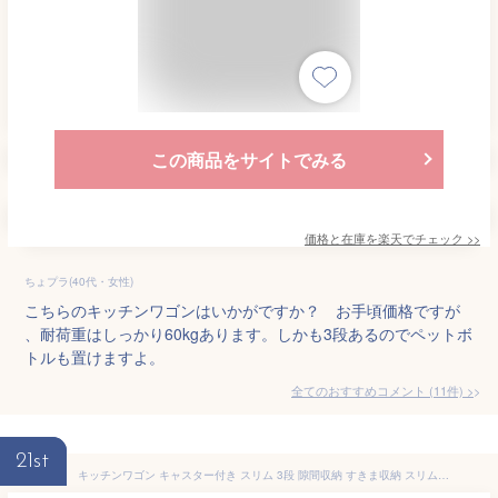
この商品をサイトでみる
価格と在庫を
楽天
でチェック
>>
ちょプラ(40代・女性)
こちらのキッチンワゴンはいかがですか？ お手頃価格ですが
、耐荷重はしっかり60kgあります。しかも3段あるのでペットボ
トルも置けますよ。
全てのおすすめコメント
(
11
件)
>
21st
キッチンワゴン キャスター付き スリム 3段 隙間収納 すきま収納 スリムワゴン タワー ハンドル付き スリム ワゴン 13cm 北欧 天板 サニタリー 洗面所 収納 山崎実業 tower おしゃれ オシャレ かわいい