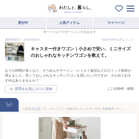
受付中
人気アイテム
マイページ
本ページはプロモーションを含みます
最終更新日：2026/08/01
15845
View
28
コメント
キャスター付きワゴン｜小さめで安い、ミニサイズ
のおしゃれなキッチンワゴンを教えて。
おうち時間が長くなり、そうめんやラーメン・レトルト食品などのストック食材が
増えました。安くておしゃれなキッチンワゴンを買いたいのですが、小さめでおす
すめはありませんか？
こころ(30代・女性)
1st
＼新生活応援／キッチンワゴン 天板付き キャスター付き 収納家具 キッチン家具木製天板付きキッチンワゴン 天板 キッチン 収納 ワゴン 洗面所 ベージュ グレー カーキ ホワイト ダークブラウン ブラック 新生活 T-KW-L002