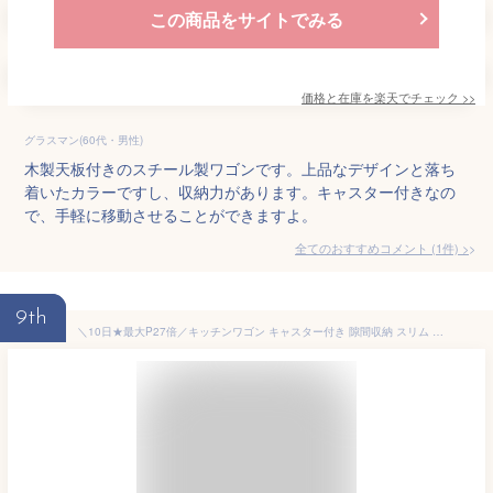
この商品をサイトでみる
価格と在庫を
楽天
でチェック
>>
グラスマン(60代・男性)
木製天板付きのスチール製ワゴンです。上品なデザインと落ち
着いたカラーですし、収納力があります。キャスター付きなの
で、手軽に移動させることができますよ。
全てのおすすめコメント
(
1
件)
>
9th
＼10日★最大P27倍／キッチンワゴン キャスター付き 隙間収納 スリム 北欧 3段 おしゃれ キッチン 収納 キッチン収納 バスケットトローリースリム バスケット ワゴン スチールラック キッチンラック おもちゃ箱 オムツ入れ 送料無料 KWS-L003【D】