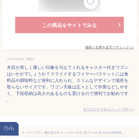
この商品をサイトでみる
価格と在庫を
楽天
でチェック
>>
オロロ(40代・男性)
木目が美しく優しい印象を与えてくれるキャスター付きワゴン
はいかがでしょうか？スライドするワイヤーバスケットには食
料品や調味料など便利に入れられ、スリムなデザインで場所を
取らないサイズです。ワゴン天板は広々として作業などしやす
く、下段収納は高さのあるものも置けるので便利でお勧めです
。
全てのおすすめコメント
(
1
件)
>
15th
キッチンワゴン 棚位置自在 キャスター付き 高さ71cm 高さ85cm隙間収納 モダン 北欧 おしゃれ ダイニング キッチン リビング 新生活 整理 収納 収納ワゴン マルチワゴン おもちゃ箱 バスケット ラック (代引不可)【送料無料】