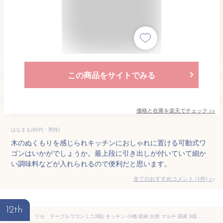
この商品をサイトでみる
価格と在庫を
楽天
でチェック
>>
はなまる(50代・男性)
木のぬくもりを感じられキッチンにおしゃれに置ける可動式ワ
ゴンはいかがでしょうか。最上段に引き出しが付いていて細か
い調味料などが入れられるので便利だと思います。
全てのおすすめコメント
(
1
件)
>
12th
リセ テーブルワゴンミニ3段( キッチン 小物 収納 台所 マルチ 国産 3段 キャスター付 ラック 脱衣所 洗面所 ランドリーラック マルチワゴン エステワゴン サイドワゴン 多目的ワゴン ベビーワゴン キッチンストッカー 日本製 )