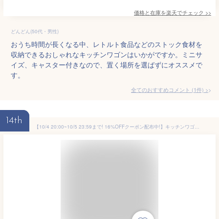
価格と在庫を
楽天
でチェック
>>
どんどん(50代・男性)
おうち時間が長くなる中、レトルト食品などのストック食材を
収納できるおしゃれなキッチンワゴンはいかがですか。ミニサ
イズ、キャスター付きなので、置く場所を選ばずにオススメで
す。
全てのおすすめコメント
(
1
件)
>
14th
【10/4 20:00~10/5 23:59まで! 16%OFFクーポン配布中!】キッチンワゴン 【幅52cm】ワゴン サイドテーブル 配膳ワゴン ベッドサイドテーブル ソファテーブル リビング キッチン コンパクト スリム 収納 省スペース キャスター付き 北欧 モダン 西海岸 ヴィンテージ