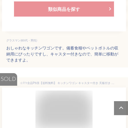
類似商品を探す
グラスマン(60代・男性)
おしゃれなキッチンワゴンです。備蓄食糧やペットボトルの収
納用にぴったりですし、キャスター付きなので、簡単に移動が
できますよ。
SOLD
☆7/1全品P5倍【送料無料】 キッチンワゴン キャスター付き 天板付き 収納ラック マルチワゴン ツールワゴン ラック キャスター付きワゴン キッチン 収納 4段 3段 2段 キッチンカウンター インテリア 小物 収納用品 新生活 ny234 ギフト