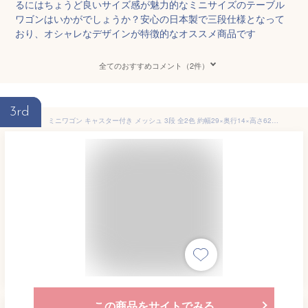
るにはちょうど良いサイズ感が魅力的なミニサイズのテーブル
ワゴンはいかがでしょうか？安心の日本製で三段仕様となって
おり、オシャレなデザインが特徴的なオススメ商品です
全てのおすすめコメント（2件）
3rd
ミニワゴン キャスター付き メッシュ 3段 全2色 約幅29×奥行14×高さ62cm [ ラック カート キッチンワゴン マルチワゴン サイドワゴン キャスターワゴン インテリア すきま 収納 サロン エステ ネイル 美容室 ワゴン 業務用 ][ E-2-4-3 ]
この商品をサイトでみる