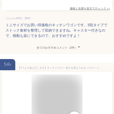
価格と在庫を
楽天
でチェック
>>
どんどん(50代・男性)
ミニサイズでお買い得価格のキッチンワゴンです。3段タイプで
ストック食材を整理して収納できますね。キャスター付きなの
で、移動も楽にできるので、おすすめですよ！
全てのおすすめコメント（2件）
5th
【7/1より値上げします】キッチンワゴン 高さを変えられる バスケットトローリー キャスター付き ワゴン ランドセルラック ランドセル置き場 ベビーワゴン オムツ入れ 白 黒 キッズスペース キッチン 洗面所 収納 山善 YAMAZEN 【送料無料】