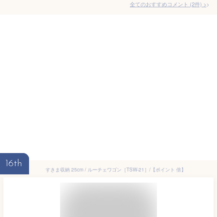
全てのおすすめコメント
(
2
件)
>
16th
すきま収納 25cm / ルーチェワゴン［TSW-21］/【ポイント 倍】