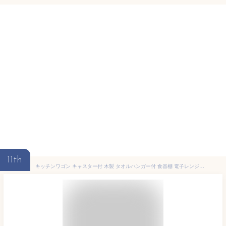
11th
キッチンワゴン キャスター付 木製 タオルハンガー付 食器棚 電子レンジ台 キッチン収納 可動式ラック ワゴン 棚板トレー 天然木 小物収納 キッチンカウンター 鍋 炊飯器 トースター 食品ストッカー 新生活