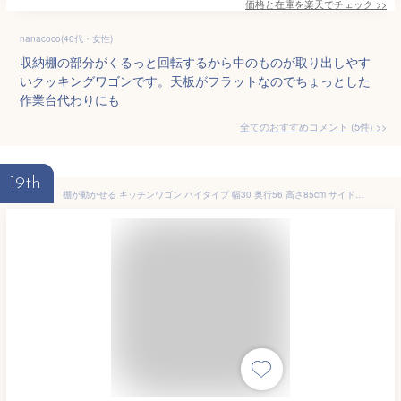
価格と在庫を
楽天
でチェック
>>
nanacoco(40代・女性)
収納棚の部分がくるっと回転するから中のものが取り出しやす
いクッキングワゴンです。天板がフラットなのでちょっとした
作業台代わりにも
全てのおすすめコメント
(
5
件)
>
19th
棚が動かせる キッチンワゴン ハイタイプ 幅30 奥行56 高さ85cm サイドワゴン すきま収納 キッチン隙間収納 キッチンラック キッチン 収納 ストッカー キッチン収納 キャスター付き 山善 YAMAZEN 【送料無料】