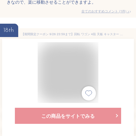
きなので、楽に移動させることができますよ。
全てのおすすめコメント
(
1
件)
>
18th
【期間限定クーポン 9/26 23:59まで】回転 ワゴン 4段 天板 キャスター 収納 省スペース 引き出し ラック マルチ トレイ シェルフ ラック 棚 整理 回転トレイワゴン リーネ Liine
この商品をサイトでみる