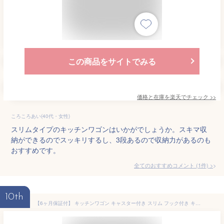
この商品をサイトでみる
価格と在庫を
楽天
でチェック
>>
ころころあい(40代・女性)
スリムタイプのキッチンワゴンはいかがでしょうか。スキマ収
納ができるのでスッキリするし、3段あるので収納力があるのも
おすすめです。
全てのおすすめコメント
(
1
件)
>
10th
【6ヶ月保証付】 キッチンワゴン キャスター付き スリム フック付き キッチン収納 調味料 小物 大容量 ワゴン 収納ラック キャスター付き 3段 スリム 隙間収納 キッチン おもちゃ 収納 ラック 棚 リビング 部屋 美容室 オフィス バスルーム おしゃれ 省スペース 簡単組立