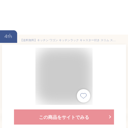
4th
【送料無料】キッチン ワゴン キッチンラック キャスター付き スリム スチール ラック サイドワゴン 収納ラック 収納棚 省スペース 幅45 奥行30 棚 3段 サイドテーブル ポットワゴン おしゃれ アイボリー ブラウン gc-p76
この商品をサイトでみる