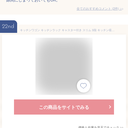
全てのおすすめコメント
(
2
件)
>
22nd
キッチンワゴン キッチンラック キャスター付き スリム 3段 キッチン収納棚 すきま 隙間収納 キッチン 収納 北欧 おしゃれ 西海岸 シンプル モダン スチール キッチンストッカー 食材ストッカー 台所 省スペース バスケットラック RECKS〔レックス〕 ホワイト ブラック
この商品をサイトでみる
価格と在庫を
楽天
でチェック
>>