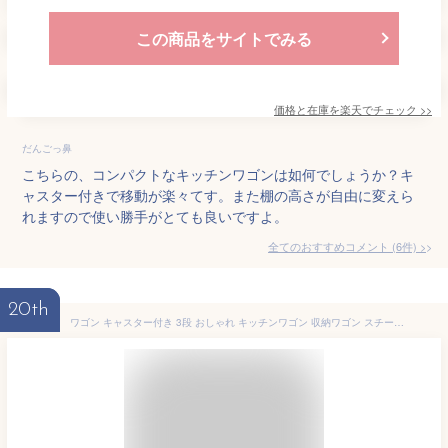
この商品をサイトでみる
価格と在庫を
楽天
でチェック
>>
だんごっ鼻
こちらの、コンパクトなキッチンワゴンは如何でしょうか？キ
ャスター付きで移動が楽々てす。また棚の高さが自由に変えら
れますので使い勝手がとても良いですよ。
全てのおすすめコメント
(
6
件)
>
20th
ワゴン キャスター付き 3段 おしゃれ キッチンワゴン 収納ワゴン スチールワゴン キッチン 洗面所 ランドリー 収納 ベビーワゴン 赤ちゃん おもちゃ おむつ バスケットトローリー 組み立て簡単 一人暮らし 新生活 KW-L001 *