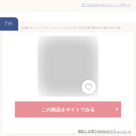
全てのおすすめコメント
(
1
件)
>
7th
[山善] キッチンワゴン (スリム) キャスター付き 3段 幅43.5×奥行18.5×高さ74.5cm ワゴン 組立かんたん ホワイトLBW-3S(MWH)
この商品をサイトでみる
価格と在庫を
Amazon
でチェック
>>