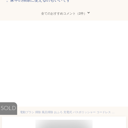
全てのおすすめコメント（2件）
SOLD
電動ブラシ 掃除 風呂掃除 おふろ 充電式 バスポリッシャー コードレス 電動 ブラシ 掃除 SNS話題 電動ブラシ お風呂 電動ブラシ お風呂掃除 掃除ブラシ ハンドル伸縮可 7点セットIPX5 キッチン 台所 床 浴漕 風呂 浴室