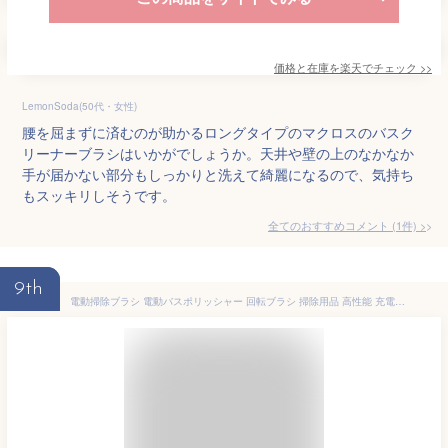
価格と在庫を
楽天
でチェック
>>
LemonSoda(50代・女性)
腰を屈まずに済むのが助かるロングタイプのマクロスのバスク
リーナーブラシはいかがでしょうか。天井や壁の上のなかなか
手が届かない部分もしっかりと洗えて綺麗になるので、気持ち
もスッキリしそうです。
全てのおすすめコメント
(
1
件)
>
9th
電動掃除ブラシ 電動バスポリッシャー 回転ブラシ 掃除用品 高性能 充電式 コードレス 小型 防水仕様 キッチン掃除用 パワフル回転で汚れを簡単に落とせる 軽量 コスパ 強力 電動ブラシ 日本語取扱説明書