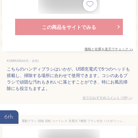
この商品をサイトでみる
価格と在庫を
楽天
でチェック
>>
KUMIKAN(40代・女性)
こちらのハンディブラシはいかが。USB充電式で5つのヘッドも
搭載し、掃除する場所に合わせて使用できます。コシのあるブ
ラシで頑固な汚れもきれいに落とすことができ、特にお風呂掃
除にも役立ちますよ。
全てのおすすめコメント
(
1
件)
>
6th
電動ブラシ 掃除 回転 コードレス 充電式 7種類 ブラシ付き バスポリッシャー 軽量 ハイパワー 手持ち式 139cm 窓 床 大掃除 防水仕様 長