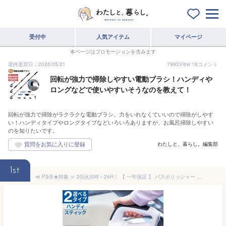
受付中
人気アイテム
マイページ
本ページはプロモーションを含みます
最終更新日：2026/05/21
7993
View
18
コメント
回転が強力で掃除しやすい電動ブラシ！ハンディや
ロングなどで使いやすいそうなのを教えて！
回転が強力で掃除がラクラクな電動ブラシ。力をいれなくていいので掃除がしやす
い！ハンディタイプやロングタイプなどいろいろありますが、お風呂掃除しやすい
のを知りたいです。
わたしと、暮らし。編集部
1st
≪ P3倍★対象 ≫ 20(火)0時～24H！ 【 一年保証 】 バスポリッシャー 電動 防水 電動ブラシ 風呂掃除 掃除 お風呂 ハンディ 掃除用 シンク 浴槽 お風呂掃除 タイル掃除 お風呂ブラシ 浴槽ブラシ 屋外 替えブラシ 風呂 電動掃除ブラシ 電動掃除 業務用 家庭用 ブラシ電動掃除