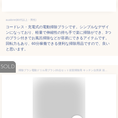
aualone(80代以上・男性)
コードレス・充電式の電動掃除ブラシです。シンプルなデザイ
ンになっており、軽量で伸縮性の持ち手で楽に掃除ができ、3つ
のブラシ付きでお風呂掃除などが容易にできるアイテムです。
回転力もあり、60分稼働できる便利な掃除用品ですので、良い
と思います。
SOLD
掃除ブラシ電動ドリル用ブラシ20点セット浴室掃除用 キッチン台所床 浴漕 お風呂 浴室 掃除用ブラシポリッシャー バフ ポリッシング スポンジ 六角軸電動ドリルに適応 研磨 ポリッシャー キッチン バスルーム タイル掃除 カーペット 洗車用 送料無料