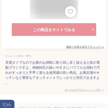
この商品をサイトでみる
価格と在庫を
楽天
でチェック
>>
かりんちょ(50代・男性)
充電タイプなのでお家のお掃除に取り回し良く扱える人気の電
動ブラシですよ。伸縮対応の扱いやすさにパワフルな回転で汚
れがすっきりと手早く落ちる使用感の良い商品。お風呂場やキ
ッチンなど豊富なアタッチメントでしっかりと対応できますよ
。
全てのおすすめコメント
(
1
件)
>
10th
「楽天1位 クーポンで10％OFF」 電動ブラシ 風呂掃除 掃除 ハンディ ターボプロ バスポリッシャー 手持ち式 七種類の多機能 ブラシ付 LEDバッテリーレベル表示 操作便利 ハンドル伸縮可能 防水 軽量 コードレス 掃除時間短縮 手持ち式 台所 床 窓 玄関 浴室など適用