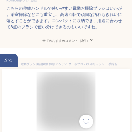
KUMIKAN(40代・女性)
こちらの伸縮ハンドルで使いやすい電動お掃除ブラシはいかが
。浴室掃除などにも重宝し、高速回転で頑固な汚れもきれいに
落とすことができます。コンパクトに収納でき、用途に合わせ
て8点のブラシで使い分けできるのもいいですね。
全てのおすすめコメント（2件）
3rd
電動ブラシ 風呂掃除 掃除 ハンディ ターボプロ バスポリッシャー 手持ち式 七種類の多機能 ブラシ付 LEDバッテリーレベル表示 操作便利 ハンドル伸縮可能 防水 軽量 コードレス 掃除時間短縮 手持ち式 台所 床 窓 玄関 浴室など適用