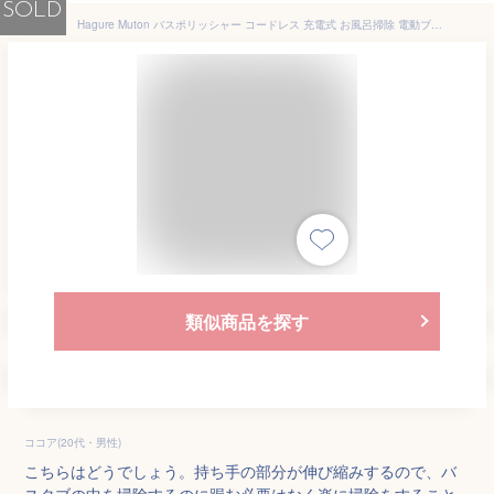
SOLD
Hagure Muton バスポリッシャー コードレス 充電式 お風呂掃除 電動ブラシ 3段階角度調節可能 2段階長さ伸縮可能 電池 IPX6防水 四つ取り替えブラシ付き トイレ掃除 床 窓 おふろ 玄関の掃除 年末掃除
類似商品を探す
ココア(20代・男性)
こちらはどうでしょう。持ち手の部分が伸び縮みするので、バ
スタブの中を掃除するのに跼む必要はなく楽に掃除をすること