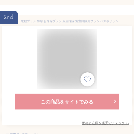
2nd
電動ブラシ 掃除 お掃除ブラシ 風呂掃除 浴室掃除用ブラシ バスポリッシャー 8点ブラシ付 USB充電式 コードレス ハンドル伸縮可 3段階長さ調節 高速回転 操作便利 大容量電池 長時間作動 浴槽 天井 窓 トイレ キッチン 洗面所 年末掃除 日本語説明書 動画あり
この商品をサイトでみる
価格と在庫を
楽天
でチェック
>>