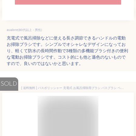
aualone(80代以上・男性)
充電式で風呂掃除などに使える長さ調節できるハンドルの電動
お掃除ブラシです。シンプルでオシャレなデザインになってお
り、軽くて防水の長時間作動で3種類の多機能ブラシ付きの便利
な電動お掃除ブラシです。コスト的にも他と遜色のないもので
すので、良いのではないかと思います。
SOLD
[ 送料無料 ] バスポリッシャー 充電式 お風呂掃除用ブラシ バスブラシ ベルソス VS-H012 充電式 お風呂掃除機 電動ブラシ 浴室 コードレス 掃除用品 便利グッズ