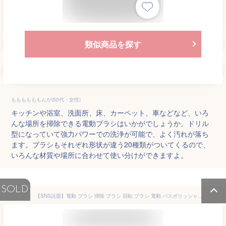
類似商品を探す
ももももももんが(50代・女性)
キッチンや浴室、洗面所、床、カーペット、車などなど、いろ
んな場所を掃除できる電動ブラシはいかがでしょうか。ドリル
型になっていて強力パワーでの洗浄が可能で、よく汚れが落ち
ます。ブラシもそれぞれ形状が違う20種類がついてくるので、
いろんな材質や場所に合わせて使い分けができますよ。
SOLD
【SNS話題】電動 ブラシ 掃除 ブラシ 回転 ブラシ 電動 バスポリッシャー ブラシ 充電式 角度調整 風呂掃除 ブラシ 高速回転 ブラシ デッキブラシ お掃除ブラシ 浴槽 掃除グッズ 無線操作 IPX7 浴室 床 トイレ キッチン ガラス クリーニング 洗車 ブラシ バス ブラシ