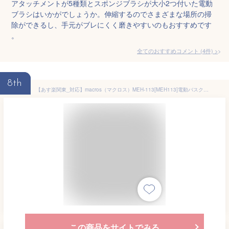
アタッチメントが5種類とスポンジブラシが大小2つ付いた電動
ブラシはいかがでしょうか。伸縮するのでさまざまな場所の掃
除ができるし、手元がブレにくく磨きやすいのもおすすめです
。
全てのおすすめコメント
(
4
件)
>
8th
【あす楽関東_対応】macros（マクロス）MEH-113[MEH113]電動バスクリーナーブラシ ロングタイプ/ハンディータイプ[4532141146409]
この商品をサイトでみる