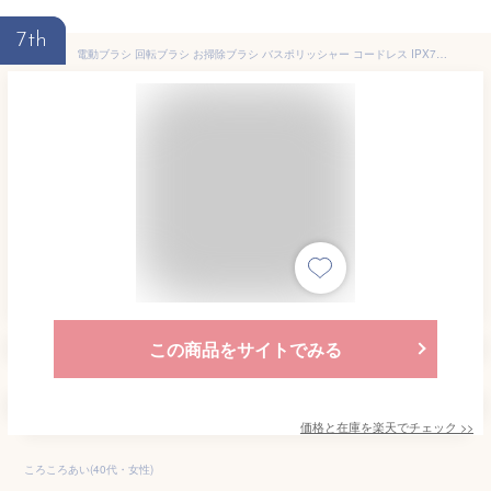
7th
電動ブラシ 回転ブラシ お掃除ブラシ バスポリッシャー コードレス IPX7 防水 軽量 浴槽 お風呂 浴室 トイレ 洗面台 キッチン コンロ 耐水両回転ブラシ（SA0010WH） 【1年保証】 【安心の国内メーカー】 【日本語説明書】
この商品をサイトでみる
価格と在庫を
楽天
でチェック
>>
ころころあい(40代・女性)