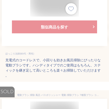
類似商品を探す
ほっこり法師(60代・男性)
充電式のコードレスで、小回りも効きお風呂掃除にぴったりな
電動ブラシです。ハンディタイプでのご使用はもちろん、ステ
ィックを継ぎ足して高いところも楽々お掃除していただけます
。
SOLD
電動ブラシ 掃除 風呂 バスポリッシャー 電動 掃除ブラシ 7種類ブラシ コードレス 電動掃除用ブラシ お風呂掃除 充電式 90分稼働 長さ調整可能 角度/速度調整 組み立て簡単 手持ち 回転ブラシ バスブラシ 電動ブラシ 軽量 浴槽 台所 溝 洗車 頑固な汚れ