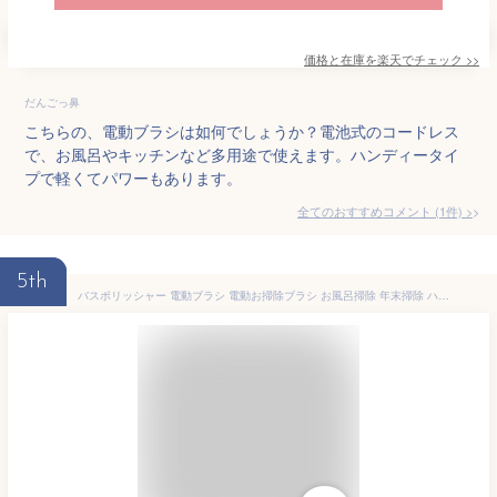
価格と在庫を
楽天
でチェック
>>
だんごっ鼻
こちらの、電動ブラシは如何でしょうか？電池式のコードレス
で、お風呂やキッチンなど多用途で使えます。ハンディータイ
プで軽くてパワーもあります。
全てのおすすめコメント
(
1
件)
>
5th
バスポリッシャー 電動ブラシ 電動お掃除ブラシ お風呂掃除 年末掃除 ハンディブラシ USB充電式 掃除用品 浴室 浴槽 床 お風呂 掃除