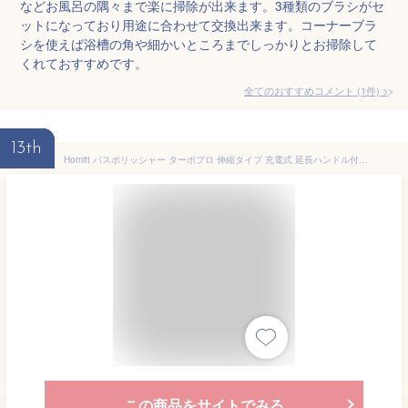
などお風呂の隅々まで楽に掃除が出来ます。3種類のブラシがセ
ットになっており用途に合わせて交換出来ます。コーナーブラ
シを使えば浴槽の角や細かいところまでしっかりとお掃除して
くれておすすめです。
全てのおすすめコメント
(
1
件)
>
13th
Homitt バスポリッシャー ターボプロ 伸縮タイプ 充電式 延長ハンドル付き お風呂掃除ブラシ 長さ調節可能 浴室 掃除に適用 年末掃除 プレゼント204DW ホワイト
この商品をサイトでみる