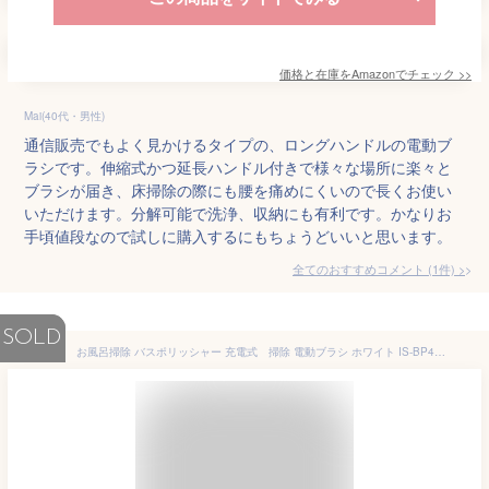
価格と在庫を
Amazon
でチェック
>>
Mai(40代・男性)
通信販売でもよく見かけるタイプの、ロングハンドルの電動ブ
ラシです。伸縮式かつ延長ハンドル付きで様々な場所に楽々と
ブラシが届き、床掃除の際にも腰を痛めにくいので長くお使い
いただけます。分解可能で洗浄、収納にも有利です。かなりお
手頃値段なので試しに購入するにもちょうどいいと思います。
全てのおすすめコメント
(
1
件)
>
SOLD
お風呂掃除 バスポリッシャー 充電式 掃除 電動ブラシ ホワイト IS-BP4 浴槽磨き コードレス バスブラシ 電動掃除ブラシ 掃除用品 浴室 快適 壁 トイレ 洗面台 クリーナー スティック ハンディ ベルソス 【D】【予約】