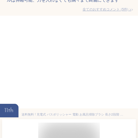
全てのおすすめコメント
(
5
件)
>
11th
送料無料 ! 充電式 バスポリッシャー 電動 お風呂掃除ブラシ 長さ2段階 ロング＆ハンディ 3種のブラシヘッド付き【 ポリッシャー 伸縮式 コードレス 浴槽 バスクリーナー 床 壁 便利グッズ 敬老の日 】 送料込 ◇ 立ったまま楽々掃除