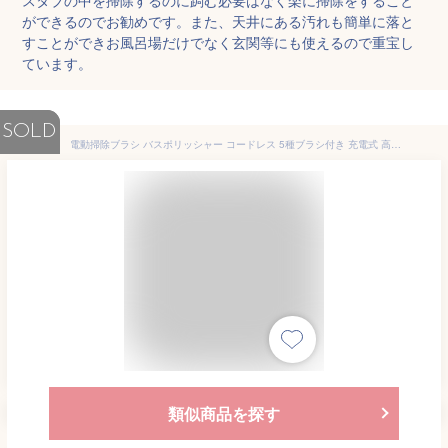
ができるのでお勧めです。また、天井にある汚れも簡単に落と
すことができお風呂場だけでなく玄関等にも使えるので重宝し
ています。
SOLD
電動掃除ブラシ バスポリッシャー コードレス 5種ブラシ付き 充電式 高性能 40～135cm伸縮 60分稼働 手持ち お風呂掃除 回転ブラシ バスブラシ 軽量 浴槽 台所 溝 洗車 キッチン 収納 SC003 年末掃除
類似商品を探す