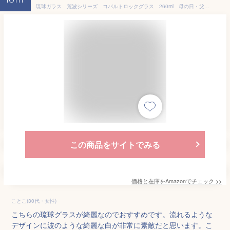
16th
琉球ガラス 荒波シリーズ コバルトロックグラス 260ml 母の日・父の日ギフト 自宅用・来客用 作者：源河源吉 沖縄県の工芸品 Ryukyu glass, Genka Genkichi, Okinawa craft
この商品をサイトでみる
価格と在庫を
Amazon
でチェック
>>
ことこ(30代・女性)
こちらの琉球グラスが綺麗なのでおすすめです。流れるような
デザインに波のような綺麗な白が非常に素敵だと思います。こ