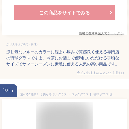
この商品をサイトでみる
価格と在庫を
楽天
でチェック
>>
かりんちょ(50代・男性)
涼し気なブルーのカラーに程よい厚みで質感良く使える専門店
の琉球グラスですよ。冷茶にお酒まで便利にいただける手頃な
サイズでサマーシーズンに素敵に使える人気の高い商品です。
全てのおすすめコメント
(
1
件)
>
19th
選べる6種類！【 美ら海 タルグラス ・ ロックグラス 】 琉球 グラス 琉球 ガラス 琉球グラス おしゃれ タル グラス 沖縄雑貨 沖縄 土産 送料無料 【ss-5】 沖縄気分で ちむどんどん 【p10