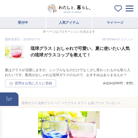
受付中
人気アイテム
マイページ
本ページはプロモーションを含みます
最終更新日：2026/07/10
3876
View
51
コメント
琉球グラス｜おしゃれで可愛い、夏に使いたい人気
の琉球ガラスコップを教えて！
夏はグラスが活躍しますが、シンプルなものだけでなく少し変わったものも取り入
れたいです。配色がおしゃれな琉球ガラスのもので、おすすめはありませんか？
みほみほ(40代・女性)
1st
琉球ガラス 琉球グラス ペア ペアグラス ギフト お酒 グラス プレゼント 女性 30代 結婚祝い ランキング おしゃれ セット セットグラス【LOVE＆STARタルグラス2個ペアセット】