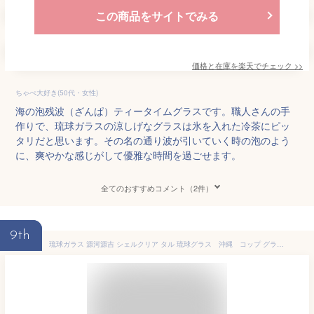
この商品をサイトでみる
価格と在庫を
楽天
でチェック
>>
ちゃぺ大好き(50代・女性)
海の泡残波（ざんぱ）ティータイムグラスです。職人さんの手
作りで、琉球ガラスの涼しげなグラスは氷を入れた冷茶にピッ
タリだと思います。その名の通り波が引いていく時の泡のよう
に、爽やかな感じがして優雅な時間を過ごせます。
全てのおすすめコメント（2件）
9th
琉球ガラス 源河源吉 シェルクリア タル 琉球グラス 沖縄 コップ グラス 琉球 プレゼント お土産 沖縄県 OKINAWA お土産 誕生日 結婚祝い ギフト 引き出物 推し色 推しカラー 青 水色 緑 ピンク 赤 ワインレッド 紫 黄色 白 黒