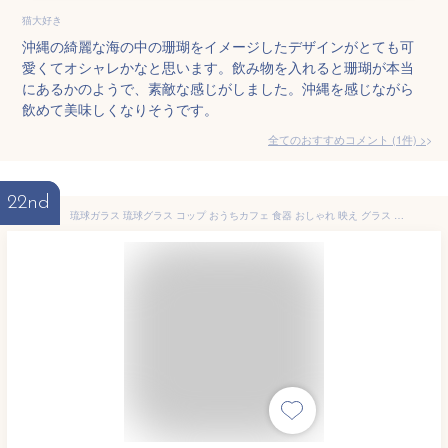
猫大好き
沖縄の綺麗な海の中の珊瑚をイメージしたデザインがとても可
愛くてオシャレかなと思います。飲み物を入れると珊瑚が本当
にあるかのようで、素敵な感じがしました。沖縄を感じながら
飲めて美味しくなりそうです。
全てのおすすめコメント
(
1
件)
>
22nd
琉球ガラス 琉球グラス コップ おうちカフェ 食器 おしゃれ 映え グラス コップ オシャレ キッチン 家飲み 宅飲み カフェ食器 ティーカップ ハート型 琉球ガラス グラス 焼酎 誕生日プレゼント 沖縄 梅酒 酒 泡盛 かわいい【気泡の海ハートグラス青×緑】