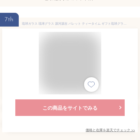
7th
琉球ガラス 琉球グラス 源河源吉 パレット ティータイム ギフト琉球グラス 沖縄 コップ グラス 琉球 プレゼント お土産 沖縄県 OKINAWA お土産 誕生日 結婚祝い 引き出物 ギフト コロナ 応援 復興 クーポン
この商品をサイトでみる
価格と在庫を
楽天
でチェック
>>