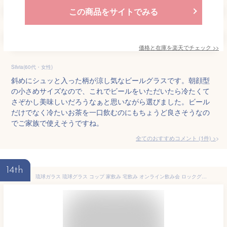
この商品をサイトでみる
価格と在庫を
楽天
でチェック
>>
Silvia(60代・女性)
斜めにシュッと入った柄が涼し気なビールグラスです。朝顔型
の小さめサイズなので、これでビールをいただいたら冷たくて
さぞかし美味しいだろうなぁと思いながら選びました。ビール
だけでなく冷たいお茶を一口飲むのにもちょうど良さそうなの
でご家族で使えそうですね。
全てのおすすめコメント
(
1
件)
>
14th
琉球ガラス 琉球グラス コップ 家飲み 宅飲み オンライン飲み会 ロックグラス おしゃれ 退職祝い 琉球ガラス職人 稲嶺盛一郎【アイスカットロックグラス】