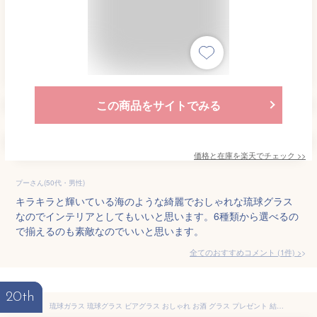
この商品をサイトでみる
価格と在庫を
楽天
でチェック
>>
プーさん(50代・男性)
キラキラと輝いている海のような綺麗でおしゃれな琉球グラス
なのでインテリアとしてもいいと思います。6種類から選べるの
で揃えるのも素敵なのでいいと思います。
全てのおすすめコメント
(
1
件)
>
20th
琉球ガラス 琉球グラス ビアグラス おしゃれ お酒 グラス プレゼント 結婚祝い ランキング ビア 焼酎 焼酎グラス 琉球 誕生日プレゼント 女友達 女性 母 彼女 沖縄ガラス ガラスコップ かわいい【海蛍アイスロンググラス・ピンク】