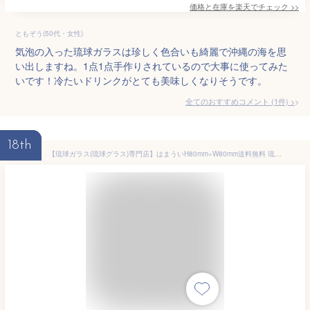
価格と在庫を
楽天
でチェック
>>
ともぞう(50代・女性)
気泡の入った琉球ガラスは珍しく色合いも綺麗で沖縄の海を思
い出しますね。1点1点手作りされているので大事に使ってみた
いです！冷たいドリンクがとても美味しくなりそうです。
全てのおすすめコメント
(
1
件)
>
18th
【琉球ガラス(琉球グラス)専門店】はまういH80mm×W80mm送料無料 琉球グラス 還暦祝い グラス コップ 沖縄グラス ロックグラス ガラス おしゃれ 海風工房