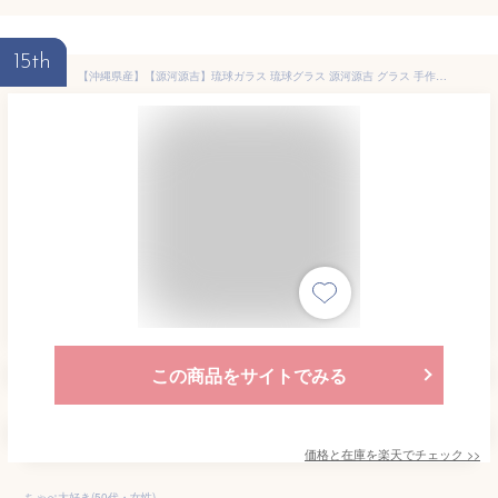
15th
【沖縄県産】【源河源吉】琉球ガラス 琉球グラス 源河源吉 グラス 手作り琉球グラス 引き出物 ニューコーラル ロックグラス 水色 焼酎 焼酎グラス 泡盛 泡盛グラス
この商品をサイトでみる
価格と在庫を
楽天
でチェック
>>
ちゃぺ大好き(50代・女性)