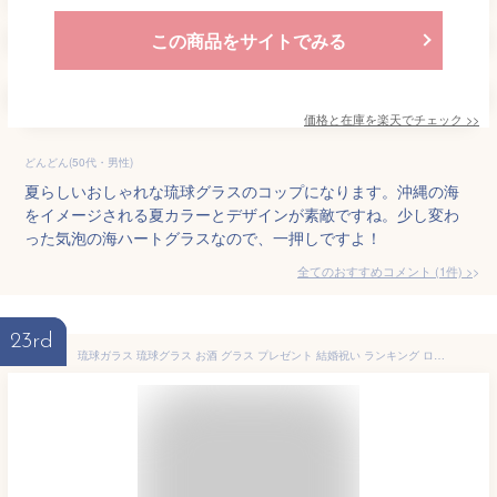
この商品をサイトでみる
価格と在庫を
楽天
でチェック
>>
どんどん(50代・男性)
夏らしいおしゃれな琉球グラスのコップになります。沖縄の海
をイメージされる夏カラーとデザインが素敵ですね。少し変わ
った気泡の海ハートグラスなので、一押しですよ！
全てのおすすめコメント
(
1
件)
>
23rd
琉球ガラス 琉球グラス お酒 グラス プレゼント 結婚祝い ランキング ロックグラス おすすめ ビアグラス おしゃれ 焼酎 焼酎グラス 琉球 ガラス 泡 誕生日プレゼント ガラスコップ 梅酒 酒【残波ロックグラス・レインボー/匠】