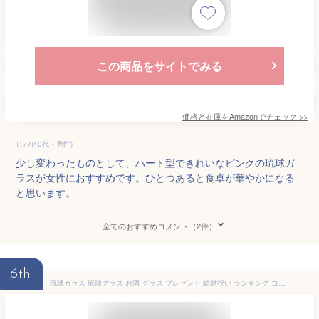
この商品をサイトでみる
価格と在庫を
Amazon
でチェック
>>
じ77(40代・男性)
少し変わったものとして、ハート型できれいなピンクの琉球ガ
ラスが女性におすすめです。ひとつあると食卓が華やかになる
と思います。
全てのおすすめコメント（2件）
6th
琉球ガラス 琉球グラス お酒 グラス プレゼント 結婚祝い ランキング コップ ガラスコップ 焼酎 焼酎グラス 琉球 引き出物 結婚式 誕生日プレゼント 沖縄 沖縄ガラス 梅酒 酒 泡盛 かわいい おしゃれ ギフト【美ら海タルグラス】