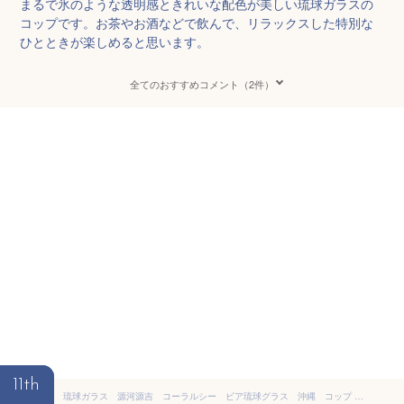
まるで氷のような透明感ときれいな配色が美しい琉球ガラスの
コップです。お茶やお酒などで飲んで、リラックスした特別な
ひとときが楽しめると思います。
全てのおすすめコメント（2件）
11th
琉球ガラス 源河源吉 コーラルシー ビア琉球グラス 沖縄 コップ グラス 琉球 プレゼント お土産 沖縄県 OKINAWA お土産 誕生日 結婚祝い 引き出物ギフト コロナ 応援 復興 推し色 推しカラー 青