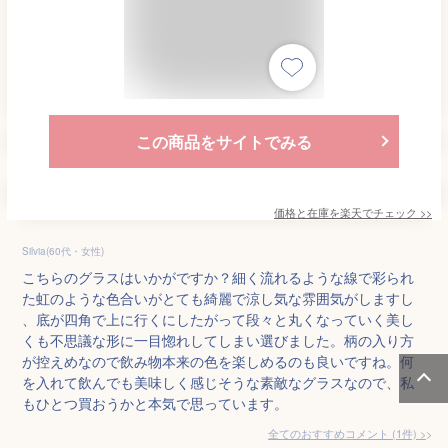
この商品をサイトでみる
価格と在庫を
楽天
でチェック
>>
Silvia(60代・女性)
こちらのグラスはいかがですか？細く流れるような線で彩られ
た虹のような色合いがとても綺麗で涼し気な雰囲気がしますし
、底が四角で上に行くにしたがって段々と丸くなっていく美し
くも不思議な形に一目惚れしてしまい選びました。柄の入り方
が控えめなので飲み物本来の色を楽しめるのも良いですね。何
を入れて飲んでも美味しく感じそうな素敵なグラスなので、私
もひとつ買おうかと本気で思っています。
全てのおすすめコメント
(
1
件)
>