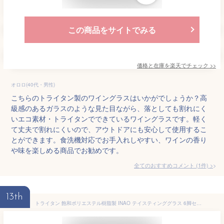
この商品をサイトでみる
価格と在庫を
楽天
でチェック
>>
オロロ(40代・男性)
こちらのトライタン製のワイングラスはいかがでしょうか？高
級感のあるガラスのような見た目ながら、落としても割れにく
いエコ素材・トライタンでできているワイングラスです。軽く
て丈夫で割れにくいので、アウトドアにも安心して使用するこ
とができます。食洗機対応でお手入れしやすい、ワインの香り
や味を楽しめる商品でお勧めです。
全てのおすすめコメント
(
1
件)
>
13th
トライタン 飽和ポリエステル樹脂製 INAO テイスティンググラス 6脚セット【正規品】 GC901TRx6 ラッピング不可商品