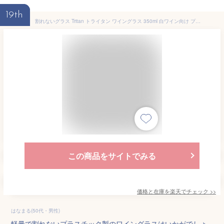
19th
割れないグラス Tritan トライタン ワイングラス 350ml 白ワイン向け プラスチックグラス パーティー食器 アウトドア キッチン雑貨 キッチングッズ プラスチック食器 樹脂食器 耐熱 軽量 インテリア クリアー 透明 単品 品番DITR0701
この商品をサイトでみる
価格と在庫を
楽天
でチェック
>>
はなまる(50代・男性)
軽量で割れないプラスチック製のワイングラスはいかがでしょ