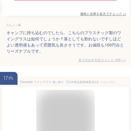
価格と在庫を
楽天
でチェック
>>
だんごっ鼻
キャンプに持ち込むのでしたら、こちらのプラスチック製のワ
イングラスは如何でしょうか？落としても割れないですしほど
よい透明感もあって雰囲気も良さそうです。お値段も100円台と
リーズナブルです。
全てのおすすめコメント
(
2
件)
>
17th
Desirable ワイングラス 使い捨て 【日本食品規格検査済み】シャンパングラス プラスチック 硬質プラスチック 白ワイン 赤ワイングラス ステムウェア ワイングラス パーティー ホリデー イベント用品