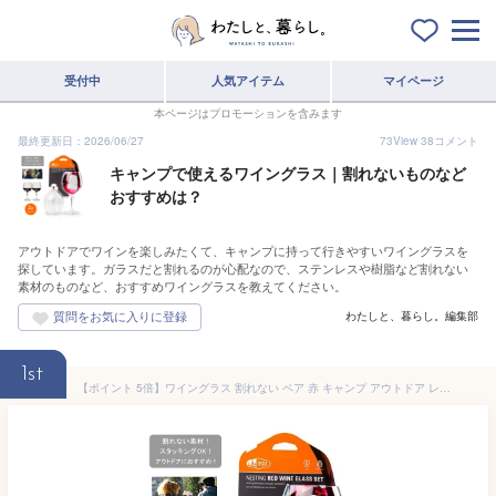
受付中
人気アイテム
マイページ
本ページはプロモーションを含みます
最終更新日：2026/06/27
73
View
38
コメント
キャンプで使えるワイングラス｜割れないものなど
おすすめは？
アウトドアでワインを楽しみたくて、キャンプに持って行きやすいワイングラスを
探しています。ガラスだと割れるのが心配なので、ステンレスや樹脂など割れない
素材のものなど、おすすめワイングラスを教えてください。
わたしと、暮らし。編集部
1st
【ポイント 5倍】ワイングラス 割れない ペア 赤 キャンプ アウトドア レッドワイングラス 2個セット 携帯用 ワイン グランス 収納 簡単 スタックできる おしゃれキャンプ GSI ジーエスアイ ネスティング カトラリー カップ コップ ピクニック こども キッズ 父の日