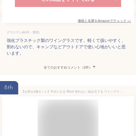
価格と在庫を
Amazon
でチェック
>>
グラスマン(60代・男性)
強化プラスチック製のワイングラスです。軽くて扱いやすく、
割れないので、キャンプなどアウトドアで使い心地がいいと思
います。
全てのおすすめコメント（2件）
8th
【お得な4個セット】半分になる Ricce 割れない 組み立てる ワイングラス アウトドア キャンプ プラスチック ペア 樹脂製 子供 ワイン シャンパン パーティー ギフト プレゼント 可愛い ハロウィン クリスマス ピクニック 高級 PCTG 収納ケース 透明