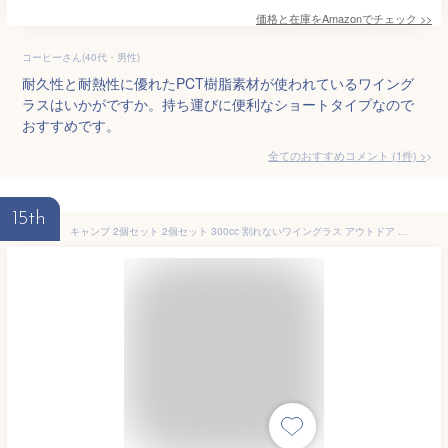
価格と在庫を
Amazon
でチェック
>>
コーヒーさん(40代・男性)
耐久性と耐熱性に優れたPCT樹脂素材が使われているワイング
ラスはいかがですか。持ち運びに便利なショートタイプなので
おすすめです。
全てのおすすめコメント
(
1
件)
>
15th
キャンプ 2個セット 2個セット 300cc 割れないワイングラス アウトドア お酒 プラスチック 樹脂製 割れない 子供 ペア ワイングラス ワイン シャンパン グラス コップ パーティー ギフト プレゼント 可愛い