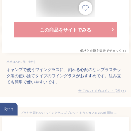
この商品をサイトでみる
価格と在庫を
楽天
でチェック
>>
ポポロろ(40代・女性)
キャンプで使うワイングラスに、割れる心配のないプラスチッ
ク製の使い捨てタイプのワイングラスがおすすめです。組み立
ても簡単で使いやすいです。
全てのおすすめコメント
(
2
件)
>
18th
プラキラ 割れない ワイングラス ゴブレット おうちカフェ 270ml 耐熱 食洗機対応 日本製 アウトドア 子ども ホームパーティ かわいい おしゃれ クリア コーヒー ワイン プラスチック 耐熱温度 100度 ホット グルーブゴブレット 子供用 安定 ステム デザートグラス wine glas