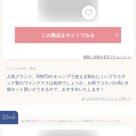
この商品をサイトでみる
価格と在庫を
楽天
でチェック
>>
どんどん(50代・男性)
人気ブランド、KINTOのキャンプで使える割れにくいプラスチ
ック製のワイングラスは如何でしょうか。お得でコスパが高い6
個セット買いができるので、おすすめいたします！
全てのおすすめコメント
(
1
件)
>
22nd
ALFRESCO ワイングラス 250ml【キントー KINTO】アルフレスコ プラスチック 屋外 キャンプ コップ 割れにくい 足が短い かわいい 食洗機対応 ブランデー シャンパン カクテル スタッキング 食器 アウトドア ピクニック 軽量 持ち運び おしゃれ 割れない(LOT)(z)