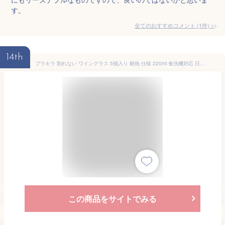
す。
全てのおすすめコメント
(
1
件)
>
14th
プラキラ 割れない ワイングラス 5個入り 耐熱 仕様 220ml 食洗機対応 日本製 アウトドア 子ども ホームパーティ かわいい おしゃれ クリア 赤ワイン 白ワイン プラスチック 耐熱温度 100度 ローステムワイングラス 子供用 低くてこぼれにくい ステム デザートグラス wine glass BPAフリー キャンプ LS101_220CL IJ Plakira 石川樹脂工業
この商品をサイトでみる