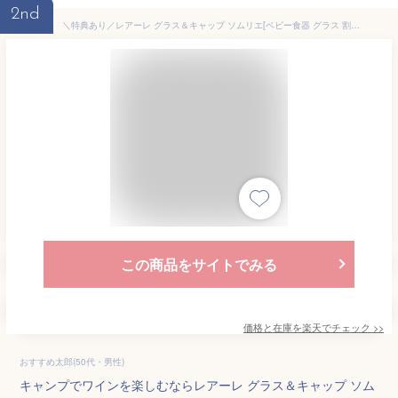
2nd
＼特典あり／レアーレ グラス＆キャップ ソムリエ[ベビー食器 グラス 割れない ワイングラス 出産祝い 離乳食 デビュー スパウト 子ども 初節句 コップ飲み 日本製 コップ 練習 お祝い 食洗器対応] 即納
この商品をサイトでみる
価格と在庫を
楽天
でチェック
>>
おすすめ太郎(50代・男性)
キャンプでワインを楽しむならレアーレ グラス＆キャップ ソム