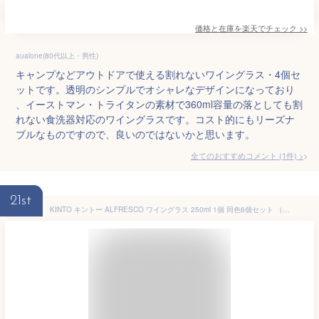
価格と在庫を
楽天
でチェック
>>
aualone(80代以上・男性)
キャンプなどアウトドアで使える割れないワイングラス・4個セ
ットです。透明のシンプルでオシャレなデザインになっており
、イーストマン・トライタンの素材で360ml容量の落としても割
れない食洗器対応のワイングラスです。コスト的にもリーズナ
ブルなものですので、良いのではないかと思います。
全てのおすすめコメント
(
1
件)
>
21st
KINTO キントー ALFRESCO ワイングラス 250ml 1個 同色6個セット （ アルフレスコ プラスチック 食洗機対応 コップ カップ 食器 軽い 割れにくい アウトドア キャンプ 持ち運び プラスチック製 おしゃれ ）【3980円以上送料無料】