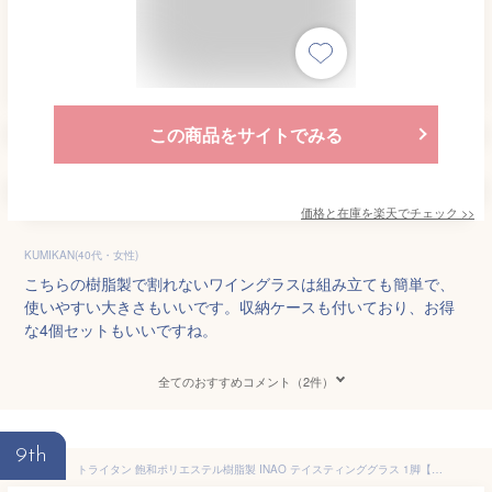
この商品をサイトでみる
価格と在庫を
楽天
でチェック
>>
KUMIKAN(40代・女性)
こちらの樹脂製で割れないワイングラスは組み立ても簡単で、
使いやすい大きさもいいです。収納ケースも付いており、お得
な4個セットもいいですね。
全てのおすすめコメント（2件）
9th
トライタン 飽和ポリエステル樹脂製 INAO テイスティンググラス 1脚【正規品】 GC901TR ラッピング不可商品