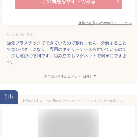
この商品をサイトでみる
価格と在庫を
Amazon
でチェック
>>
リンク(50代・男性)
強化プラスチックでできているので割れません。分解すること
でコンパクトになり、専用のキャリーケースも付いているので
、持ち運びに便利です。組み立てもマグネットで簡単にできま
す。
全てのおすすめコメント（2件）
5th
【特典あり】レアーレ Reale グラス＆キャップ ソムリエ[ベビー食器 グラス 割れない ワイングラス 出産祝い 離乳食 デビュー スパウト 子ども 初節句 コップ飲み 日本製 コップ 練習 お祝い 食洗器対応] 即納