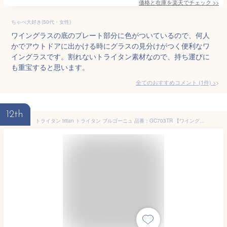
価格と在庫を
楽天
でチェック
>>
ちゃぺ大好き(50代・女性)
ワイングラスの底のプレート部分に色がついているので、何人
かでアウトドアに出かける時にグラスの見分けがつく便利なワ
イングラスです。割れないトライタン素材なので、持ち運びに
も重宝すると思います。
全てのおすすめコメント
(
1
件)
>
12th
トライタン tritan トライタン ブルゴーニュ 品番：GC703TR 【ワイングラス】 ワイングラス 割れない トライタン 割れにくい アウトドア アクリル ワイングラス グラス ワイン 割れないグラス 食器 洋食器