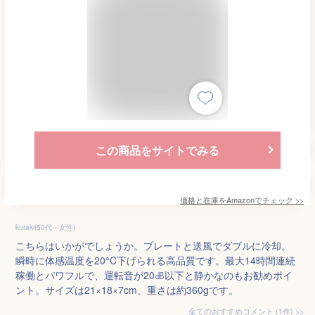
この商品をサイトでみる
価格と在庫を
Amazon
でチェック
>>
kuraki(50代・女性)
こちらはいかがでしょうか。プレートと送風でダブルに冷却。
瞬時に体感温度を20°C下げられる高品質です。最大14時間連続
稼働とパワフルで、運転音が20㏈以下と静かなのもお勧めポイ
ント。サイズは21×18×7cm、重さは約360gです。
全てのおすすめコメント
(
1
件)
>