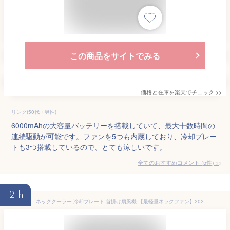
この商品をサイトでみる
価格と在庫を
楽天
でチェック
>>
リンク(50代・男性)
6000mAhの大容量バッテリーを搭載していて、最大十数時間の
連続駆動が可能です。ファンを5つも内蔵しており、冷却プレー
トも3つ搭載しているので、とても涼しいです。
全てのおすすめコメント
(
5
件)
>
12th
ネッククーラー 冷却プレート 首掛け扇風機 【最軽量ネックファン】2025全面進化・冷却面積突破 携帯扇風機 首掛けクーラー ペルチェ 5200mAh 大容量バッテリー 長時間連続稼働 ブラック ペルチェ素子 Type-c充電 遠足/スポーツ観戦/アウトドア/運動/通学/家事 熱中症対策