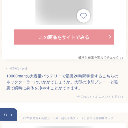
この商品をサイトでみる
価格と在庫を
楽天
でチェック
>>
chai(50代・女性)
10000mahの大容量バッテリーで最長20時間稼働するこちらの
ネッククーラーはいかがでしょうか。大型の冷却プレートと強
風で瞬時に身体を冷やすことができます。
全てのおすすめコメント
(
1
件)
>
6th
【2025新登場★新型上下出風・超長冷感プレート】首掛け扇風機 ネッククーラー 冷風機 羽なし ネックファン 冷却プレート 3段階冷却＆3段階風量調整 10000mAh大容量 ネックファン 携帯扇風機 上下送風 半導体冷却 静音 USB充電式 最大32時間連続使用 強力首掛けクーラー