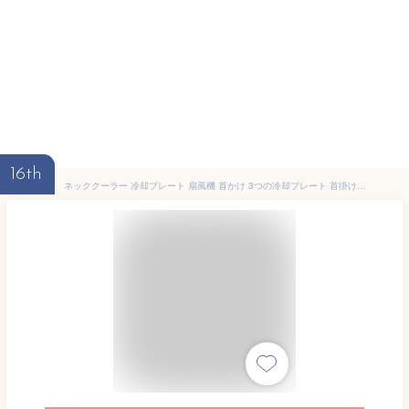
16th
ネッククーラー 冷却プレート 扇風機 首かけ 3つの冷却プレート 首掛け扇風機 半導体冷却 強力 四風道送風 冷房 暖房 LED付き 急速充電 羽なし 携帯扇風機 LED付き 冷/暖 静音 熱中症対策 暑さ対策