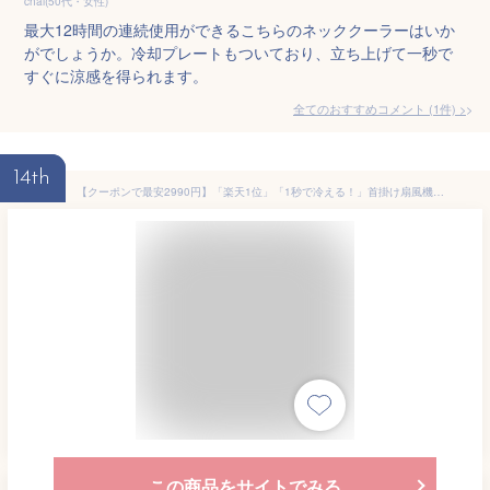
chai(50代・女性)
最大12時間の連続使用ができるこちらのネッククーラーはいか
がでしょうか。冷却プレートもついており、立ち上げて一秒で
すぐに涼感を得られます。
全てのおすすめコメント
(
1
件)
>
14th
【クーポンで最安2990円】「楽天1位」「1秒で冷える！」首掛け扇風機 冷却プレート付 クール 冷感 ネッククーラー ひんやり 首かけ扇風機 くびかけ扇風機 ネックファン ハンディファン ポータブル 羽根なし 静音 母の日 父の日 ギフト 男女兼用
この商品をサイトでみる