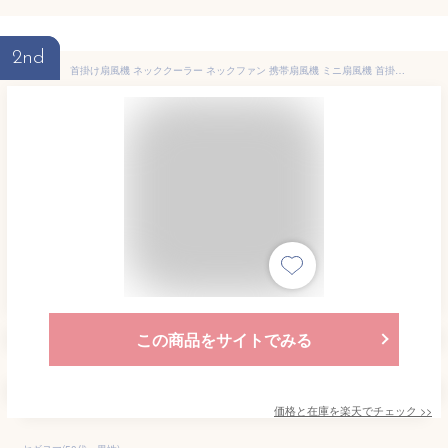
2nd
首掛け扇風機 ネッククーラー ネックファン 携帯扇風機 ミニ扇風機 首掛けエアコン マイナスイオン 除菌 空気浄化 軽量 静音 ポータブル 羽根なし 熱中症対策 ネックファン USB充電 おしゃれ 大容量 涼しい プレゼント
この商品をサイトでみる
価格と在庫を
楽天
でチェック
>>