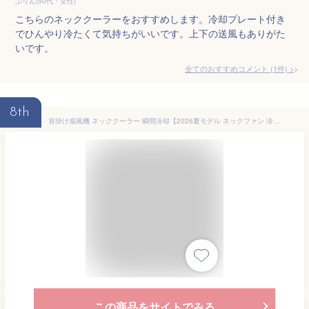
ぷりん(50代・女性)
こちらのネッククーラーをおすすめします。冷却プレート付き
でひんやり冷たくて気持ちがいいです。上下の送風もありがた
いです。
全てのおすすめコメント
(
1
件)
>
8th
首掛け扇風機 ネッククーラー 瞬間冷却【2026夏モデル ネックファン 冷感 MAX-20℃】3段階風量＆冷感調節 ハンディクーラー おしゃれ 上下方向送風 羽根なし 角度調節可能 半導体冷却プレート 6000mAh大容量 Type-C充電式 首掛けファン 静音 節電 省エネ 携帯扇風機 LCD液晶ディスプレイ 熱中症対策/誕生日/プレゼント (ブルー)
この商品をサイトでみる