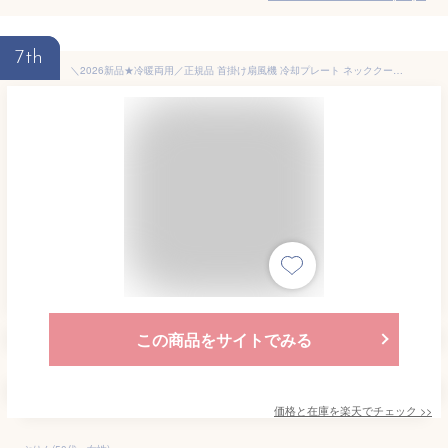
7th
＼2026新品★冷暖両用／正規品 首掛け扇風機 冷却プレート ネッククーラー 扇風機 首かけ 10000mAh 冷却 加熱 3つ冷却ブレート付き ネックファン 羽なし 半導体冷却 四風道送風 ブラシレスモーター 瞬間冷却 接触冷感 熱中症対策 夏冬両用 冷風
この商品をサイトでみる
価格と在庫を
楽天
でチェック
>>