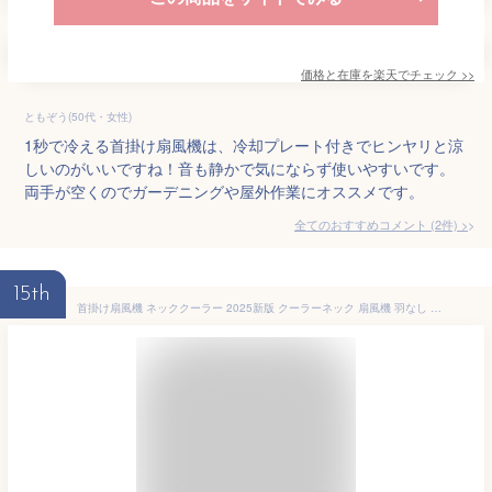
価格と在庫を
楽天
でチェック
>>
ともぞう(50代・女性)
1秒で冷える首掛け扇風機は、冷却プレート付きでヒンヤリと涼
しいのがいいですね！音も静かで気にならず使いやすいです。
両手が空くのでガーデニングや屋外作業にオススメです。
全てのおすすめコメント
(
2
件)
>
15th
首掛け扇風機 ネッククーラー 2025新版 クーラーネック 扇風機 羽なし 小型 軽量 4000mAh大容量 首かけ 2つ冷却プレート 静音 携帯用扇風機 1秒で冷やす 四風道送風 多段階風量調整 DCモーター コンパクト 冷感 半導体冷却扇風機 LED表示