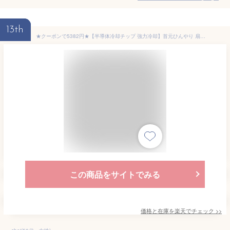
13th
★クーポンで5382円★【半導体冷却チップ 強力冷却】首元ひんやり 扇風機 扇風機 首掛け扇風機 首 ネッククーラー クーラーリング 扇風機 接触冷感 冷感プレート付き 羽なし 軽量 静音 扇風機 首かけ 首掛け ネックファン 扇風機 ネッククーラー 首=
この商品をサイトでみる
価格と在庫を
楽天
でチェック
>>