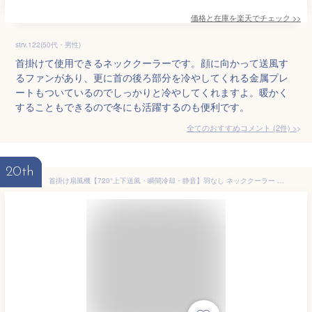
価格と在庫を
楽天
でチェック
>>
strv.122(50代・男性)
首掛けて使用できるネッククーラーです。顔に向かって送風す
るファンがあり、更に首の後ろ部分を冷やしてくれる金属プレ
ートもついているのでしっかりと冷やしてくれますよ。暖かく
することもできるので冬にも活躍するのも便利です。
全てのおすすめコメント
(
2
件)
>
20th
首掛け扇風機【720°上下送風・瞬間冷却・静音】羽なし ネッククーラー 4000mAh大容量 長時間連続 前後4つのターボファン 4風道送風 3段階風量 USB充電式 携帯扇風機 首冷却 クーラー 扇風機 小型 超強風力 静音設計 超軽量 折りたたみ式 LEDディスプレイ ネックファン 冷感 熱中症対策 作業/スポーツ観戦/山登り/通勤/運動/アウトドア 贈り物に最適 父の日 誕生日 ギフト (折りたたみ式)