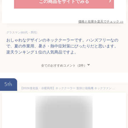
この商品をサイトでみる
価格と在庫を
楽天
でチェック
>>
グラスマン(60代・男性)
おしゃれなデザインのネッククーラーです。ハンズフリーなの
で、夏の作業用、暑さ・熱中症対策にぴったりだと思います。
楽天ランキング１位の人気商品ですよ。
全てのおすすめコメント（2件）
5th
【2026進化版・冷暖両用】ネッククーラー 首掛け扇風機 ネックファン 扇風機 超大冷却プレート 大面積 冷暖両用 10000mah大容量 20時間連続使用 冷却ファン 強力送風 頸部冷却 dcモーター 軽量 熱中症対策 暑さ対策 寒さ対策 オールシーズン 通勤 アウトドア ギフト