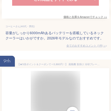
価格と在庫を
Amazon
でチェック
>>
コーヒーさん(40代・男性)
容量がしっかり6000mAhあるバッテリーを搭載しているネック
クーラーはいかがですか。2026年モデルなのでおすすめです。
全てのおすすめコメント
(
1
件)
>
9th
【★5倍ポイント＆クーポンで⇒3,880円！】 扇風機 首掛け 冷却プレート ネッククーラー 瞬間冷却 三段階調節 羽根なし ネックファン 軽量 11時間連続稼働 4800mAh Type-c 充電式 携帯扇風機 首掛け 首掛けクーラー 首掛けファン プレゼント 冷感 首掛け扇風機 送料無料