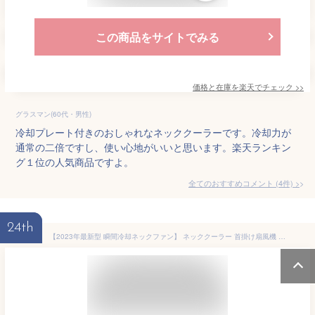
この商品をサイトでみる
価格と在庫を
楽天
でチェック
>>
グラスマン(60代・男性)
冷却プレート付きのおしゃれなネッククーラーです。冷却力が
通常の二倍ですし、使い心地がいいと思います。楽天ランキン
グ１位の人気商品ですよ。
全てのおすすめコメント
(
4
件)
>
24th
【2023年最新型 瞬間冷却ネックファン】 ネッククーラー 首掛け扇風機 羽なし Iosare 1秒急速冷却 ネックファン 瞬間冷却プレート 軽量 充電式扇風機 Type-C充電式 ペルチェ素子内蔵 半導体冷却 暑さ対策グッズ 大容量4000mAh 風量3段階 静音設計 12時間連続運転 熱中症防止 調整可能 疲れにくい ハンズフリー 両手解放 ハイキング 登山 キャンプ 家事 通勤 出張 バーベキュー 運動 花火 スポーツ観戦 日本語取扱説明書 ホワイト