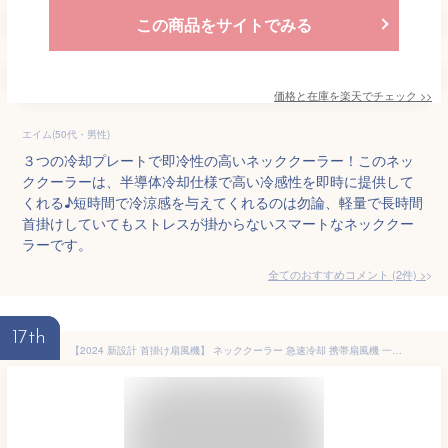
この商品をサイトでみる
価格と在庫を
楽天
でチェック
>>
エイム(50代・男性)
３つの冷却プレートで即冷性の高いネッククーラー！このネッ
ククーラーは、半導体冷却仕様で高い冷感性を即時に提供して
くれる♪短時間で冷涼感を与えてくれるのは勿論、軽量で長時間
首掛けしていてもストレスが掛からないスマートなネッククー
ラーです。
全てのおすすめコメント
(
2
件)
>
17th
【2024 新設計 首掛け扇風機】 ネッククーラー 急速冷却 携帯扇風機 一体型エアダクト ローター設計 360°3D立体風 扇風機 首掛け 3600mAh ネックファン 3段階風量調節 大風量強力 首掛けファン 自由角度調整 両手解放 超長時間連続稼働 静音設計 軽量 熱中症対策 持ち運び便利 暑さ対策グッズ 家事/通勤/釣り/遠足/登山/キャンプ/暑い日の家庭菜園作業など (ホワイト)