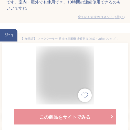
です。室内・屋外でも使用でき、10時間の連続使用できるのも
いいですね
全てのおすすめコメント
(
4
件)
>
19th
【1年保証】 ネッククーラー 首掛け扇風機 冷暖切換 冷却・加熱バックプレート 3つ冷却プレート 半導体冷却 冷凍ハンギングネックエアコン 6000mAh大容量 携帯用扇風機 四風道送風 冷房暖房 ネックヒーター ★送料無料★
この商品をサイトでみる