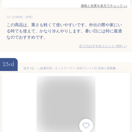
価格と在庫を
楽天
でチェック
>>
りいど(40代・女性)
この商品は、重さも軽くて使いやすいです。外出の際や家にい
る時でも使えて、かなり冷んやりします。暑い日には特に最適
なのでおすすめです。
全てのおすすめコメント
(
8
件)
>
23rd
「楽天1位」＼猛暑対策／ネッククーラー 冷却プレート付 首掛け扇風機 冷却 クール 冷感 ひんやり ペルチェ マイナスイオン 対応 除菌 空気浄化 立体冷風 2倍冷感 首かけ扇風機 くびかけ扇風機 ネックファン ハンディファン 羽根なし