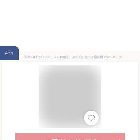
4th
【53%OFFで15980円→7,480円】 楽天1位 首掛け扇風機 2025 ネッククーラー 冷却プレート 冷感 ひんやり ペルチェ 360°送風 4000mAh大容量 首かけ扇風機 ネックファン くびかけ扇風機 ミニ扇風機 ポータブル 軽量 ハンズフリー 扇風機 ギフト 送料無料