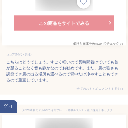
この商品をサイトでみる
価格と在庫を
Amazon
でチェック
>>
ココア(20代・男性)
こちらはどうでしょう。すごく軽いので長時間着けていても首
が凝ることなく音も静かなのでお勧めです。また、風の強さも
調節でき風の出る場所も選べるので背中だけ冷やすこともでき
るので重宝しています。
全てのおすすめコメント
(
1
件)
>
21st
【2023革新モデル&3つ冷却ブレート搭載&ペルチェ素子採用】ネッククーラー 冷却ブレート 10000mAh大容量バッテリー 首掛け扇風機 双半導体冷却技術 強弱モード 最大-16℃冷やす 首掛けクーラー Type-C給電 静音＆軽量 サイズと角度調整可 首 冷却 プレート 携帯扇風機 くびかけ扇風機 ねっくくーらー 冷却プレート ネックエアコン PSE認証済み 冷感 熱中症対策 ネックファン 暑さ対策 現場 外仕事 父の日プレゼント ギフト（ブラック）