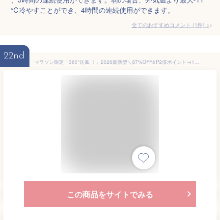
℃冷やすことができ、4時間の連続使用ができます。
全てのおすすめコメント
(
1
件)
>
22nd
マラソン限定「360°送風 ！」2026最新型＼87%OFF&P2倍ポイント→1,863円／首掛け扇風機 軽量 静音 冷感 羽根なし ネッククーラー ネックファン 5段階風量 扇風機 首かけ LED表示 携帯扇風機 1秒冷感 Type-C充電 大容量バッテリー 暑さ対策 子供大人兼用 通勤/通学対応
この商品をサイトでみる