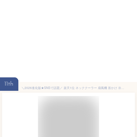
11th
＼2026進化版★SNSで話題／ 楽天1位 ネッククーラー 扇風機 首かけ 冷暖両用 首掛け扇風機 冷却プレート 10000mAh 冷却 加熱 3つ冷却ブレート ネックファン 羽なし 半導体冷却 四風道 ブラシレスモーター 瞬間冷却 接触冷感 熱中症対策 暑さ対策