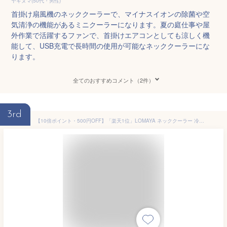
ヤギヌマ(50代・男性)
首掛け扇風機のネッククーラーで、マイナスイオンの除菌や空
気清浄の機能があるミニクーラーになります。夏の庭仕事や屋
外作業で活躍するファンで、首掛けエアコンとしても涼しく機
能して、USB充電で長時間の使用が可能なネッククーラーにな
ります。
全てのおすすめコメント（2件）
3rd
【10倍ポイント・500円OFF】「楽天1位」LOMAYA ネッククーラー 冷却プレート付 冷却 クール 冷感 ひんやり ペルチェ マイナスイオン 対応 除菌 空気浄化 首かけ扇風機 首掛け扇風機 くびかけ扇風機 ネックファン ハンディファン ミニ扇風機 ポータブル 羽根なし