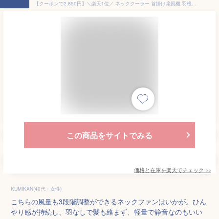
【クーポンで2,850円】＼楽天1位／ ネッククーラー 首掛け扇風機 羽根なし 携帯扇風機 静音 軽量 ネックファン 扇風機 風量3段調節 首かけ ハンディファン ハンズフリー 接触冷感 ひんやり 首掛けファン 冷感 冷却 クール 軽量 熱中症対策 送料無料
この商品をサイトでみる
価格と在庫を
楽天
でチェック
>>
KUMIKAN(40代・女性)
こちらの風量も3段階調整ができるネックファンはいかが。ひん
やり感が持続し、羽なしで髪も絡まず、軽量で静音なのもいい