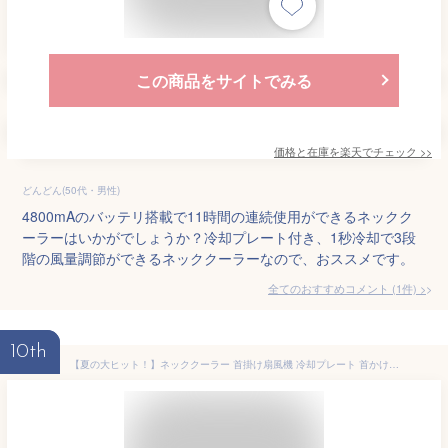
この商品をサイトでみる
価格と在庫を
楽天
でチェック
>>
どんどん(50代・男性)
4800mAのバッテリ搭載で11時間の連続使用ができるネックク
ーラーはいかがでしょうか？冷却プレート付き、1秒冷却で3段
階の風量調節ができるネッククーラーなので、おススメです。
全てのおすすめコメント
(
1
件)
>
10th
【夏の大ヒット！】ネッククーラー 首掛け扇風機 冷却プレート 首かけ扇風機 羽なし 日本製冷却プレート 3つ冷却プレート 6000mAh大容量 扇風機 首かけ 1秒で冷やす 四風道送風 風量調整 DCモーター 冷感 半導体冷却 LED残量表示 暑さ対策 熱中症対策