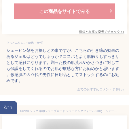
この商品をサイトでみる
価格と在庫を
楽天
でチェック
>>
りっとんりんご(40代・女性)
シェービン剤をお探しとの事ですが、こちらの引き締め効果の
あるジェルはどうでしょうか？コスパもよく肌触りもすっきり
として感触になります。剃った後の肌荒れやかさつきに対して
も保護をしてくれるのでお肌が敏感な方にお勧めかと思います
。敏感肌の３０代の男性に日用品としてストックするのにお勧
めです。
全てのおすすめコメント
(
1
件)
>
8th
Schick シック 薬用シェーブガード シェービングフォーム 200g シェービング剤 ムース 敏感肌