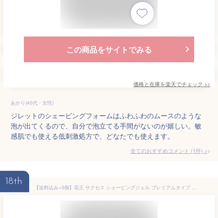
この商品をサイトでみる
価格と在庫を
楽天
でチェック
>>
あかり(40代・女性)
ジレットのシェービングフォームはふわふわのムースのような
泡が出てくるので、自分で泡立てる手間がないのが嬉しい。敏
感肌でも使える低刺激処方で、どなたでも使えます。
全てのおすすめコメント
(
1
件)
>
18th
【送料込み×3個】花王 サクセス シェービングジェル プレミアムタイプ 180g×3個セット