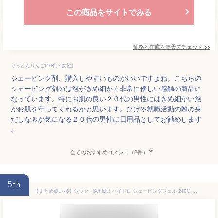
この商品をサイトでみる
価格と在庫を
楽天
でチェック
>>
りっとんりんご(40代・女性)
シェービング剤、購入しやすいものがいいですよね。こちらの
シェービング剤のは泡がきめ細かく非常に優しい感触の商品に
なっています。特にお肌の良い２０代の男性にはきめ細かい泡
がお肌を守ってくれるかと思います。ひげや就職活動の際の身
だしなみが気になる２０代の男性に日用品としてお勧めします
。
全てのおすすめコメント（2件）
5th
【まとめ買い×6】シック ( Schick ) ハイドロ シェービングジェル 240G お得サイズ(シェービングフォーム・ジェル 男性用シェービング剤)×6点セット（4903601650765）