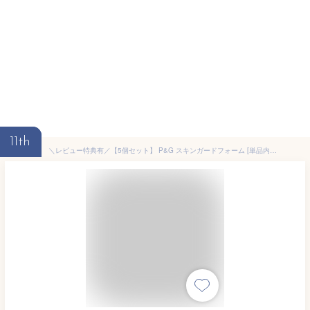
11th
＼レビュー特典有／【5個セット】 P&G スキンガードフォーム [単品内容量/1本] | ジレット メンズ シェービングフォーム スキンガード アロエ 敏感肌用 泡タイプ 髭剃り カミソリ メンズシェービング 安全剃刀 肌に優しい シェービング剤 泡状シェービング