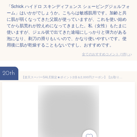
「Schick ハイドロ スキンディフェンス シェービングジェルフォ
ーム」はいかがでしょうか。こちらは敏感肌用です。加齢と共
に肌が弱くなってきた父親が使っていますが、これを使い始め
てから肌荒れが控えめになってきました。私（女性）もたまに
使いますが、ジェル状で出てきた途端にしっかりと弾力がある
泡になり、剃刀の滑りもいいので、かなり使いやすいです。使
用後に肌が乾燥することもないですし、おすすめです。
全てのおすすめコメント
(
1
件)
>
20th
【楽天スーパーSALE限定★ポイント2倍＆2,000円クーポン】【お取り寄せ】シック ハイドロ スキン ディフェンス シェービング ジェルF シェービング剤 アフターケア シェービング スキンケア