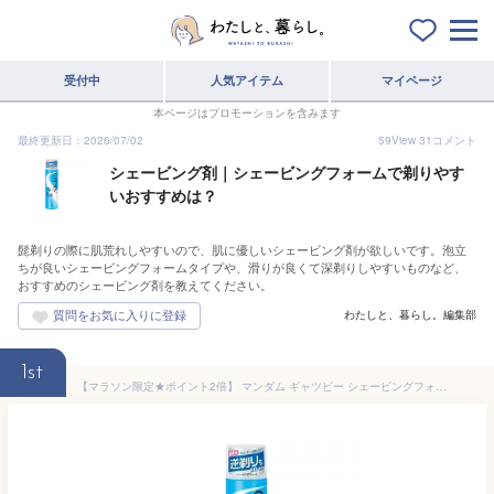
受付中
人気アイテム
マイページ
本ページはプロモーションを含みます
最終更新日：2026/07/02
59
View
31
コメント
シェービング剤｜シェービングフォームで剃りやす
いおすすめは？
髭剃りの際に肌荒れしやすいので、肌に優しいシェービング剤が欲しいです。泡立
ちが良いシェービングフォームタイプや、滑りが良くて深剃りしやすいものなど、
おすすめのシェービング剤を教えてください。
わたしと、暮らし。編集部
1st
【マラソン限定★ポイント2倍】 マンダム ギャツビー シェービングフォーム 190g シェービング剤 アフターケア シェービング スキンケア