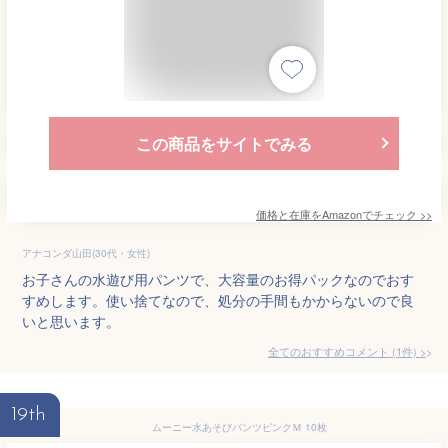
この商品をサイトでみる
価格と在庫を
Amazon
でチェック
>>
アナコンダ山田(30代・女性)
お子さんの水遊び用パンツで、大容量のお得パックなのでおす
すめします。使い捨てなので、処分の手間もかからないので良
いと思います。
全てのおすすめコメント
(
1
件)
>
19th
ムーニー水あそびパンツピンクＭ 10枚