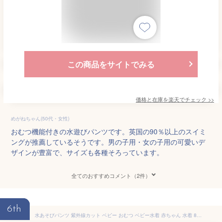
この商品をサイトでみる
価格と在庫を
楽天
でチェック
>>
めがねちゃん(50代・女性)
おむつ機能付きの水遊びパンツです。英国の90％以上のスイミ
ングが推薦しているそうです。男の子用・女の子用の可愛いデ
ザインが豊富で、サイズも各種そろっています。
全てのおすすめコメント（2件）
6th
水あそびパンツ 紫外線カット ベビー おむつ ベビー水着 赤ちゃん 水着 80 90 100cm 水遊び用オムツ 水遊びパンツ ベビースイミング オムツ機能付き 水着 スイムパンツ 男の子 女の子 かわいい カラフル おしゃれ フリフリ 家族旅行 レジャー施設 温水プール 送料無料