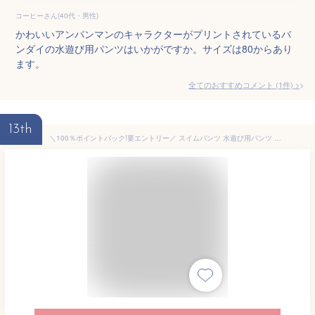
コーヒーさん(40代・男性)
かわいいアンパンマンのキャラクターがプリントされているバ
ンダイの水遊び用パンツはいかがですか。サイズは80からあり
ます。
全てのおすすめコメント
(
1
件)
>
13th
＼100％ポイントバック!要エントリー／ スイムパンツ 水遊び用パンツ オムツ ベビー 水着 キッズ 水遊びパンツ オムツ機能 子供用 スイムウェア プール ビーチ 海 レジャー アウトドア 川遊び 可愛い かわいい ガーリー 女の子 男の子 男児 女児 ファッション