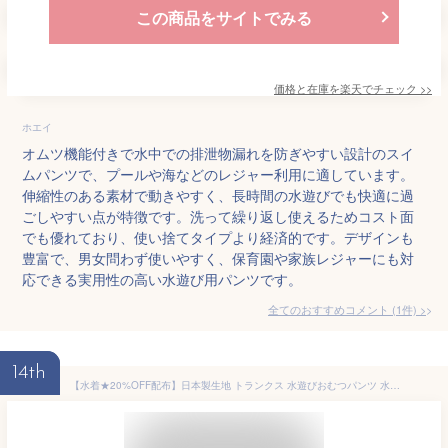
この商品をサイトでみる
価格と在庫を
楽天
でチェック
>>
ホエイ
オムツ機能付きで水中での排泄物漏れを防ぎやすい設計のスイ
ムパンツで、プールや海などのレジャー利用に適しています。
伸縮性のある素材で動きやすく、長時間の水遊びでも快適に過
ごしやすい点が特徴です。洗って繰り返し使えるためコスト面
でも優れており、使い捨てタイプより経済的です。デザインも
豊富で、男女問わず使いやすく、保育園や家族レジャーにも対
応できる実用性の高い水遊び用パンツです。
全てのおすすめコメント
(
1
件)
>
14th
【水着★20%OFF配布】日本製生地 トランクス 水遊びおむつパンツ 水着 半袖 長袖 保温 保育園 80cm 90cm 100cm パンツ 男の子 女の子 おむつパンツ 水遊びパンツ ベビースイミング おむつパンツ スイムパンツ 水遊びパンツ 水あそび用おむつ 80 90 100 ウィリーパンツ