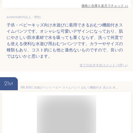
価格と在庫を
楽天
でチェック
>>
aualone(80代以上・男性)
子供・ベビーキッズ向け水遊びに着用できるおむつ機能付きス
イムパンツです。オシャレな可愛いデザインになっており、肌
にやさしい防水素材で水を吸っても重くならず、洗って何度で
も使える便利な水遊び用おむつパンツです。カラーやサイズの
種類もあり、コスト的にも他と遜色ないものですので、良いの
ではないかと思います。
全てのおすすめコメント
(
1
件)
>
21st
MILASIC 水遊びパンツ ベビー スイムパンツ おむつ機能付き 洗える 水着 男の子 女の子 繰り返し使える 撥水 二重構造 立体フィット 赤ちゃん 夏 プール 海 保育園 幼稚園 スイミング おしゃれ かわいい