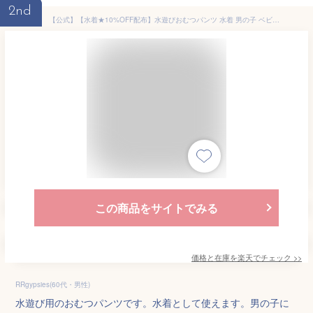
2nd
【公式】【水着★10%OFF配布】水遊びおむつパンツ 水着 男の子 ベビー 水着 女の子 ベビー水着 ベビースイミング ウィリーパンツ 長袖 保温 保育園 おむつパンツ スイムパンツ 水遊びパンツ 水あそびパンつ 80 90 100 水あそび用おむつ 80cm 90cm 100cm 日本製生地
この商品をサイトでみる
価格と在庫を
楽天
でチェック
>>
RRgypsies(60代・男性)
水遊び用のおむつパンツです。水着として使えます。男の子に