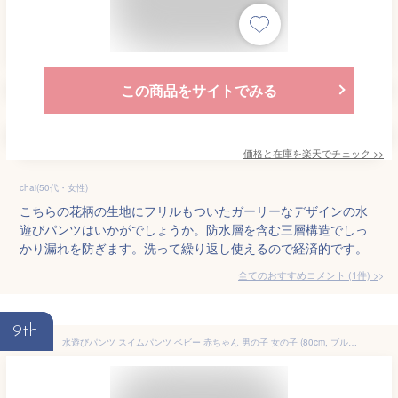
この商品をサイトでみる
価格と在庫を
楽天
でチェック
>>
chai(50代・女性)
こちらの花柄の生地にフリルもついたガーリーなデザインの水
遊びパンツはいかがでしょうか。防水層を含む三層構造でしっ
かり漏れを防ぎます。洗って繰り返し使えるので経済的です。
全てのおすすめコメント
(
1
件)
>
9th
水遊びパンツ スイムパンツ ベビー 赤ちゃん 男の子 女の子 (80cm, ブルー1枚)