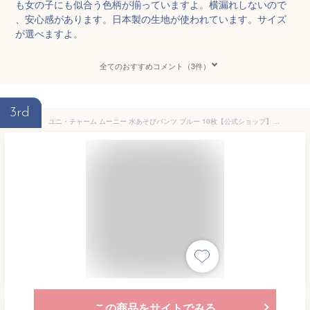
も女の子にも似合う色柄が揃っていますよ。横漏れしないので
、安心感があります。日本製の生地が使われています。サイズ
が選べますよ。
全てのおすすめコメント（3件）
3rd
ユニ・チャーム ムーニー 水あそびパンツ ブルー 10枚【公式ショップ】L 男の子 ふくらまない 遊び専用スリム吸収体 とっさのうんちをブロック ピカチュウデザイン 成長に合わせて選べる 水着の下に履いても気にならない 水遊び用紙おむつ ムーニー水あそびパンツ
この商品をサイトでみる