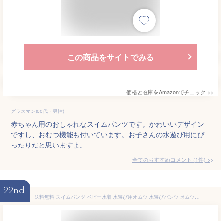
この商品をサイトでみる
価格と在庫を
Amazon
でチェック
>>
グラスマン(60代・男性)
赤ちゃん用のおしゃれなスイムパンツです。かわいいデザイン
ですし、おむつ機能も付いています。お子さんの水遊び用にぴ
ったりだと思いますよ。
全てのおすすめコメント
(
1
件)
>
22nd
送料無料 スイムパンツ ベビー水着 水遊び用オムツ 水遊びパンツ オムツ機能付き 男の子 女の子 かわいい カラフル おしゃれ 家族旅行 温水プール 記念撮影 出産祝い お誕生日 プレゼント 楽天海外通販