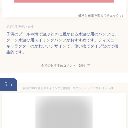
価格と在庫を
楽天
でチェック
>>
ポポロろ(40代・女性)
子供のプールや海で遊ぶときに履かせる水遊び用のパンツに、
グーン水遊び用スイミングパンツがおすすめです。ディズニー
キャラクターのかわいいデザインで、使い捨てタイプなので衛
生的です。
全てのおすすめコメント（2件）
5th
【英国の90%以上のスイミングが推薦】 スプラッシュアバウト オムツ機能付き 水遊びパンツ ベビー 水着 男の子 女の子 90 80 70 水遊び オムツ 水遊び用オムツ 水遊び用パンツ ベビー水着 赤ちゃん おむつ 60 100 ベビースイミング