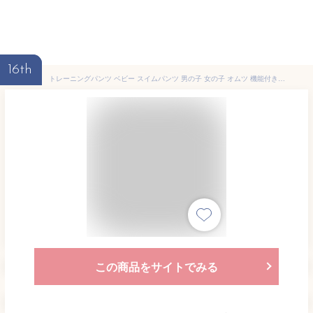
16th
トレーニングパンツ ベビー スイムパンツ 男の子 女の子 オムツ 機能付き 水遊び パンツ ベビー水着 水遊び用オムツ 水遊びパンツ おむつ スイミング ベビー水着 赤ちゃん 夏 uvカット 水着 スイムパンツ かわいい カラフル おしゃれ 送料無料
この商品をサイトでみる