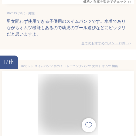
価格と在庫を
楽天
でチェック
>>
strv.122(50代・男性)
男女問わず使用できる子供用のスイムパンツです。水着であり
ながらオムツ機能もあるので幼児のプール遊びなどにピッタリ
だと思いますよ。
全てのおすすめコメント
(
1
件)
>
17th
uvカット スイムパンツ 男の子 トレーニングパンツ 女の子 オムツ 機能付き 水遊び用オムツ パンツ ベビー水着 女の子 水遊び 水遊びパンツ スイミング ベビー水着 赤ちゃん 夏 おむつ 水着 スイムパンツ かわいい カラフル ベビー