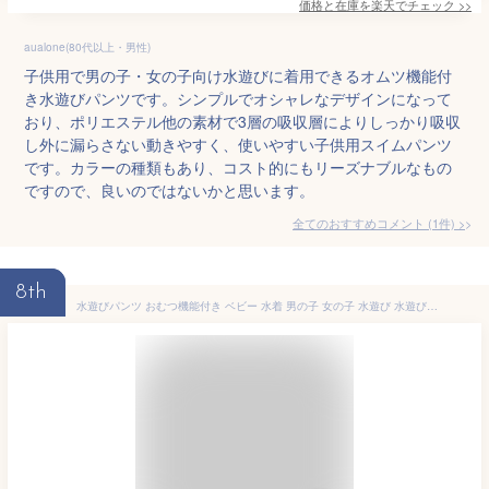
価格と在庫を
楽天
でチェック
>>
aualone(80代以上・男性)
子供用で男の子・女の子向け水遊びに着用できるオムツ機能付
き水遊びパンツです。シンプルでオシャレなデザインになって
おり、ポリエステル他の素材で3層の吸収層によりしっかり吸収
し外に漏らさない動きやすく、使いやすい子供用スイムパンツ
です。カラーの種類もあり、コスト的にもリーズナブルなもの
ですので、良いのではないかと思います。
全てのおすすめコメント
(
1
件)
>
8th
水遊びパンツ おむつ機能付き ベビー 水着 男の子 女の子 水遊び 水遊び用おむつ 赤ちゃん 80 90 繰り返し 使える 保育園 幼稚園 布 スイムパンツ ベビースイミング プール スプラッシュスター regalo piu rv027