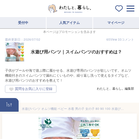
受付中
人気アイテム
マイページ
本ページはプロモーションを含みます
最終更新日：2026/07/02
65
View
33
コメント
水遊び用パンツ｜スイムパンツのおすすめは？
子供がプールや海で遊ぶ際に履かせる、水遊び専用のパンツが欲しいです。オムツ
機能付きのスイムパンツで漏れにくいものや、繰り返し洗って使えるタイプなど、
水遊び用パンツのおすすめを教えて！
わたしと、暮らし。編集部
1st
水遊びパンツ オムツ機能 ベビー 水着 男の子 女の子 80 90 100 水遊び用オムツ 赤ちゃん ベビー 水着 保育園 ベビースイミング 海 プール おうちプール 水遊び オムツ uv s m l xl green sprouts Swim Diaper