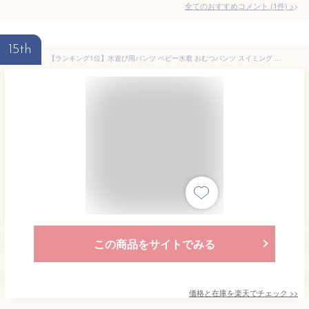
全てのおすすめコメント
(
1
件)
>
15th
【ランキング1位】水遊び用パンツ ベビー水着 おむつパンツ スイミング ウィリーパンツ ベビースイミング 水遊び用オムツ 水遊びパンツ 80 90 100cm オムツ機能付き 水着 スイムパンツ 男の子 女の子用 かわいい カラフル おしゃれ 男の子用 即納 送料無料
この商品をサイトでみる
価格と在庫を
楽天
でチェック
>>