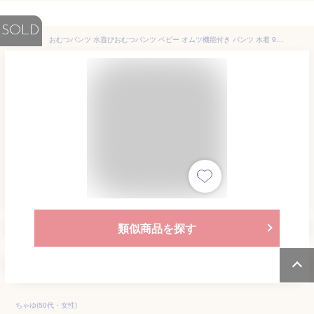
SOLD
おむつパンツ 水遊びおむつパンツ ベビー オムツ機能付き パンツ 水着 90cm 100cm 男の子 スイムパンツ 女の子 洗える 水遊びパンツ オムツ ベビースイミング 水遊び用オムツ 保育園 おむつパンツ 夏 水遊びパンツ 水あそび用おむつ 保温
類似商品を探す
ちゃゆ(50代・女性)