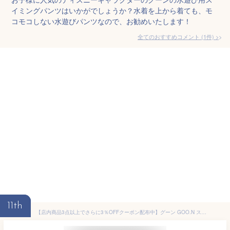
イミングパンツはいかがでしょうか？水着を上から着ても、モ
コモコしない水遊びパンツなので、お勧めいたします！
全てのおすすめコメント
(
1
件)
>
11th
【店内商品3点以上でさらに3％OFFクーポン配布中】グーン GOO.N スイミングパンツ 水遊び用 4枚入 男女共用 ディズニーアロハデザイン プール 海 川 86308S【開封後返品交換不可】