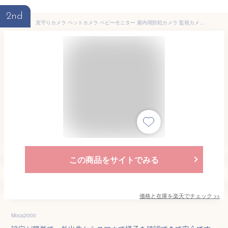
2nd
見守りカメラ ペットカメラ ベビーモニター 屋内用防犯カメラ 監視カメラ SDカード録画 遠隔 スマホ 会話 留守番 家庭用 追尾 200万 WiFi 暗視 ベビーカメラ 無線 自動追跡 ネットワーク 防犯 子供 赤ちゃん 犬猫 おすすめ
この商品をサイトでみる
価格と在庫を
楽天
でチェック
>>
Moca2000