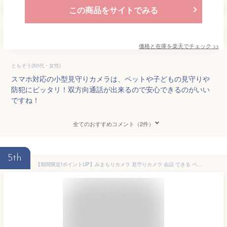
この商品をサイトでみる
価格と在庫を
楽天
でチェック
>>
ともぞう(50代・女性)
スマホ対応の小型見守りカメラは、ペットや子どもの見守りや
防犯にピッタリ！双方向通話が出来るので安心できるのがいい
ですね！
全てのおすすめコメント（2件）
5th
【期間限定!ポイントUP】みまもりカメラ 見守りカメラ 会話 できる ペット モニター モニター付 ペット 赤ちゃん 介護 子供 wifi スマホ 双方向通話 留守 300万画素 音声 首振り 2.4GHz対応 防犯 監視 SDカード録画 動体検知 映像共有 監視 遠隔操作 マイク内蔵