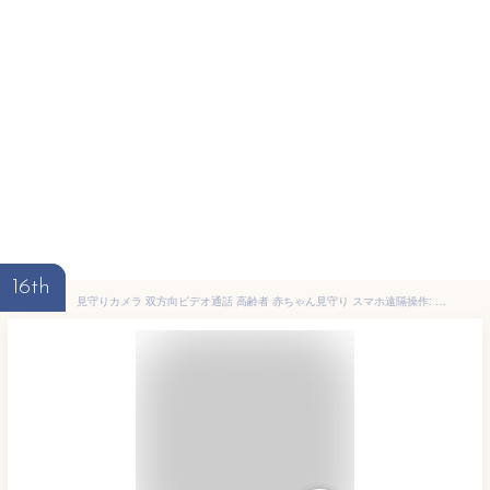
16th
見守りカメラ 双方向ビデオ通話 高齢者 赤ちゃん見守り スマホ遠隔操作: 動体検知 自動追尾 屋内用 Wi-Fiカメラ PSE取得 技適認証済み