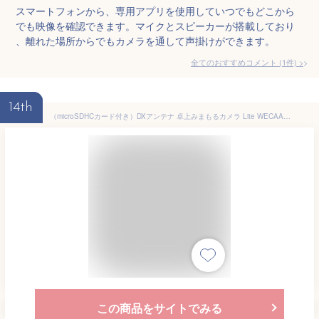
スマートフォンから、専用アプリを使用していつでもどこから
でも映像を確認できます。マイクとスピーカーが搭載しており
、離れた場所からでもカメラを通して声掛けができます。
全てのおすすめコメント
(
1
件)
>
14th
（microSDHCカード付き）DXアンテナ 卓上みまもるカメラ Lite WECAA1 見守りカメラ ＆ microSDHCカード32GBセット 省スペース 遠隔操作 家庭用 赤ちゃん ペット 子供 高齢者 高画質 小型 防犯 室内 ワイヤレス IPカメラ Wi-Fi 録画対応 高性能（ラッピング不可）
この商品をサイトでみる