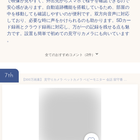
で映像が見やすく、外出先からスマホで様子を確認できるので
安心感があります。自動追跡機能を搭載しているため、部屋の
中を移動しても確認しやすいのが便利です。双方向音声に対応
しており、必要な時に声をかけられるのも助かります。SDカー
ド録画とクラウド録画に対応し、万が一の記録を残せる点も魅
力です。設置も簡単で初めての見守りカメラにも向いています
。
全てのおすすめコメント（2件）
7th
【300万画素】 見守りカメラ ペットカメラ ベビーモニター 会話 留守番 家庭用 追尾 WiFi 暗視 ベビーカメラ 屋内用防犯カメラ 監視カメラ SDカード録画 遠隔 スマホ 無線 自動追跡 ネットワーク 防犯 子供 赤ちゃん 犬猫 300万画素