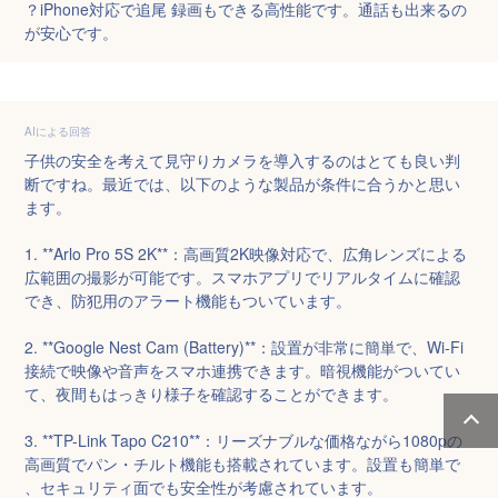
？iPhone対応で追尾 録画もできる高性能です。通話も出来るの
が安心です。
AIによる回答
子供の安全を考えて見守りカメラを導入するのはとても良い判
断ですね。最近では、以下のような製品が条件に合うかと思い
ます。

1. **Arlo Pro 5S 2K**：高画質2K映像対応で、広角レンズによる
広範囲の撮影が可能です。スマホアプリでリアルタイムに確認
でき、防犯用のアラート機能もついています。

2. **Google Nest Cam (Battery)**：設置が非常に簡単で、Wi-Fi
接続で映像や音声をスマホ連携できます。暗視機能がついてい
て、夜間もはっきり様子を確認することができます。

3. **TP-Link Tapo C210**：リーズナブルな価格ながら1080pの
高画質でパン・チルト機能も搭載されています。設置も簡単で
、セキュリティ面でも安全性が考慮されています。
