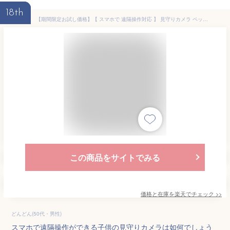
18th
【期間限定お試し価格】【 スマホで 遠隔操作対応 】 見守りカメラ ペットカメラ ワイヤレス 工事不要 防犯カメラ 赤ちゃん こども 高齢者 介護 家庭用 スマホで見れる 監視カメラ WI-FI スマホ対応 355度 回転 動体検知 アラーム 会話 通話 microSDカード対応 5GHz対応
この商品をサイトでみる
価格と在庫を
楽天
でチェック
>>
どんどん(50代・男性)
スマホで遠隔操作ができる子供の見守りカメラは如何でしょう