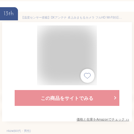
13th
【温度センサー搭載】DXアンテナ 卓上みまもるカメラ フルHD Wi‐Fi対応 双方向通話 動体追跡 暗視機能 アラート機能付き 見守りカメラ ペット/子供/高齢者見守り 日本メーカー WECAA1
この商品をサイトでみる
価格と在庫を
Amazon
でチェック
>>
nkzw(60代・男性)