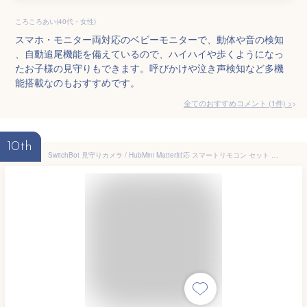
ころころあい(40代・女性)
スマホ・モニター両対応のベビーモニターで、動体や音の検知
、自動追尾機能を備えているので、ハイハイや歩くようになっ
たお子様の見守りもできます。呼びかけや泣き声検知など多機
能搭載なのもおすすめです。
全てのおすすめコメント
(
1
件)
>
10th
SwitchBot 見守りカメラ / HubMini Matter対応 スマートリモコン セット # W1801200-GH スイッチボット ハブミニ 【セットでお得】 360度 ペット 赤ちゃん 子供 高齢者 家族 会話できる 首振り アレクサ 遠隔確認 ナイトモード 1080P