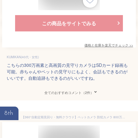
この商品をサイトでみる
価格と在庫を
楽天
でチェック
>>
KUMIKAN(40代・女性)
こちらの300万画素と高画質の見守りカメラはSDカード録画も
可能。赤ちゃんやペットの見守りにもよく、会話もできるのが
いいです。自動追跡もできるのがいいですね。
全てのおすすめコメント（2件）
8th
【360°自動定期見回り・無料クラウド】ペットカメラ 防犯カメラ 800万画素 見守りカメラ 自動追跡 動体検知 ベビーカメラ 屋内 アレクサ 高画質 スマホ 室内カメラ 監視カメラ 赤ちゃん 首振り 留守番 介護 ネットワークカメラ 映像共有 遠隔 子供 犬 猫 ieGeek