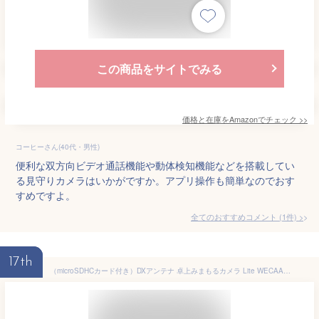
この商品をサイトでみる
価格と在庫を
Amazon
でチェック
>>
コーヒーさん(40代・男性)
便利な双方向ビデオ通話機能や動体検知機能などを搭載してい
る見守りカメラはいかがですか。アプリ操作も簡単なのでおす
すめですよ。
全てのおすすめコメント
(
1
件)
>
17th
（microSDHCカード付き）DXアンテナ 卓上みまもるカメラ Lite WECAA1 見守りカメラ ＆ microSDHCカード32GBセット 省スペース 遠隔操作 家庭用 赤ちゃん ペット 子供 高齢者 高画質 小型 防犯 室内 ワイヤレス IPカメラ Wi-Fi 録画対応 高性能（ラッピング不可）（.QL）