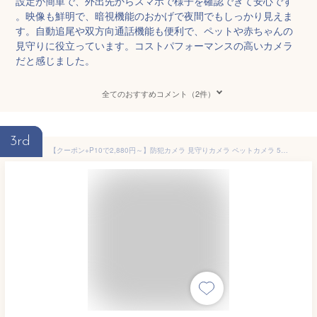
設定が簡単で、外出先からスマホで様子を確認できて安心です
。映像も鮮明で、暗視機能のおかげで夜間でもしっかり見えま
す。自動追尾や双方向通話機能も便利で、ペットや赤ちゃんの
見守りに役立っています。コストパフォーマンスの高いカメラ
だと感じました。
全てのおすすめコメント（2件）
3rd
【クーポン+P10で2,880円～】防犯カメラ 見守りカメラ ペットカメラ 500万画素 スマホ確認 自動追跡 動体検知 双方向通話 高齢者 屋内 犬 猫 監視カメラ 上下首振り 遠隔操作 wifi 録画 赤ちゃん 子供 介護 留守 夜間撮影 SDカード 警報通知 工事不要 簡単設定 天井 家庭