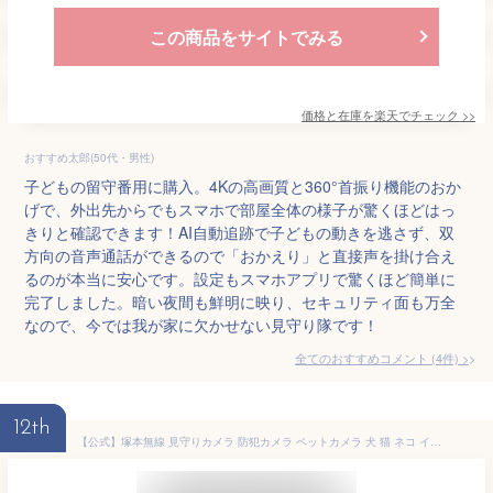
この商品をサイトでみる
価格と在庫を
楽天
でチェック
>>
おすすめ太郎(50代・男性)
子どもの留守番用に購入。4Kの高画質と360°首振り機能のおか
げで、外出先からでもスマホで部屋全体の様子が驚くほどはっ
きりと確認できます！AI自動追跡で子どもの動きを逃さず、双
方向の音声通話ができるので「おかえり」と直接声を掛け合え
るのが本当に安心です。設定もスマホアプリで驚くほど簡単に
完了しました。暗い夜間も鮮明に映り、セキュリティ面も万全
なので、今では我が家に欠かせない見守り隊です！
全てのおすすめコメント
(
4
件)
>
12th
【公式】塚本無線 見守りカメラ 防犯カメラ ペットカメラ 犬 猫 ネコ イヌ ペット 見守り 赤ちゃん 見守り 子ども 子供 ベビー用品スマホ 遠隔監視 AV機器 Wi-Fi接続 防犯 防災 防犯 防犯対策 空き巣対策 セキュリティ 工事不要 取付簡単 みてるちゃん 猫