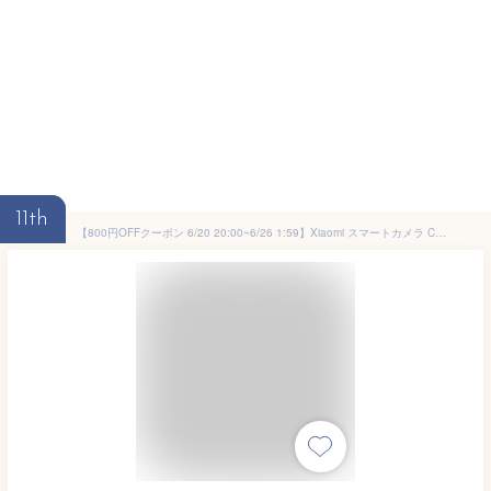
11th
【800円OFFクーポン 6/20 20:00~6/26 1:59】Xiaomi スマートカメラ C701 見守りカメラ 家庭用 ペット 4K UHD 高画質 AI 自動追跡 子ども みまもり Wi-Fi6 スマホ対応 赤ちゃん 屋内 夜間撮影 泣き声感知 双方向音声通話 高画質 360°首振り 防犯カメラペットカメラ