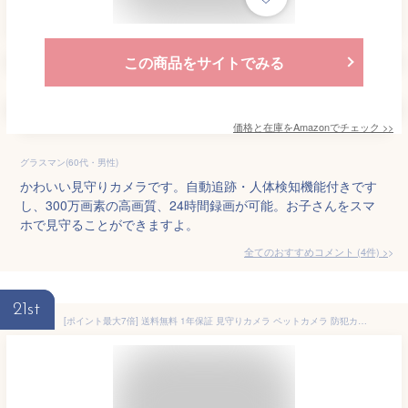
この商品をサイトでみる
価格と在庫を
Amazon
でチェック
>>
グラスマン(60代・男性)
かわいい見守りカメラです。自動追跡・人体検知機能付きです
し、300万画素の高画質、24時間録画が可能。お子さんをスマ
ホで見守ることができますよ。
全てのおすすめコメント
(
4
件)
>
21st
[ポイント最大7倍] 送料無料 1年保証 見守りカメラ ペットカメラ 防犯カメラ 高品質 小型 スマホ 最大370万画素 ベビーモニター 自動追尾 ワイヤレス 簡単 設置 屋内 iPhone対応 アンドロイド ペット 猫 子ども 赤ちゃん 音声 通話 会話 介護 自宅 工事不要 SD録画