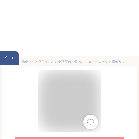
4th
防犯カメラ 見守りカメラ 小型 屋内 小型カメラ 赤ちゃん ペット 高齢者 ペットカメラ 子供見守りカメラ 防犯 防犯グッズ 見守り カメラ みまもりカメラ スマホ対応 PTZ防犯カメラ wifi 高画質 300万画素 会話 できる 録画 【RE】