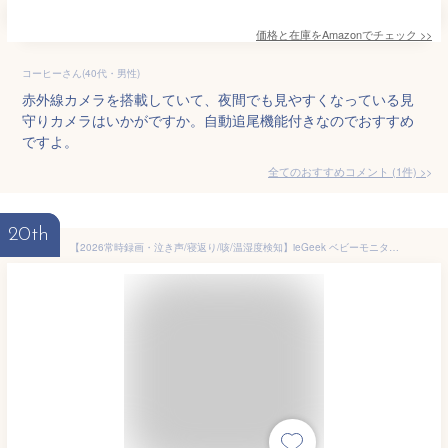
価格と在庫を
Amazon
でチェック
>>
コーヒーさん(40代・男性)
赤外線カメラを搭載していて、夜間でも見やすくなっている見
守りカメラはいかがですか。自動追尾機能付きなのでおすすめ
ですよ。
全てのおすすめコメント
(
1
件)
>
20th
【2026常時録画・泣き声/寝返り/咳/温湿度検知】ieGeek ベビーモニター スマホ ベビーカメラ 見守りカメラ 赤ちゃん 2.4と5GHzwifi対応 ベビーセンサー 暗視 24時間録画 360°自動追跡 ワンタッチで双方向通話 人体検知 危険エリア アラーム 屋内カメラ 300万画素 子守唄 夜間ランプ付き 高齢者 留守番カメラ 無料6秒録画クラウド/メモリカード保存 新生児 出産祝い