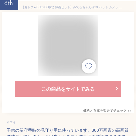
6th
【おトク★SD32GB付き録画セット】みてるちゃん猫23 ペット カメラ ペットモニター 猫 子猫 猫 留守番 楽天1位 ワイヤレス クラウド録画 300万画素 アレクサ対応 家庭用 ペットカメラ 見守りカメラ ベビーモニター 留守 屋内用 MicroSDカード録画 小型 スマホ 自動追跡 子供
この商品をサイトでみる
価格と在庫を
楽天
でチェック
>>
ホエイ
子供の留守番時の見守り用に使っています。300万画素の高画質