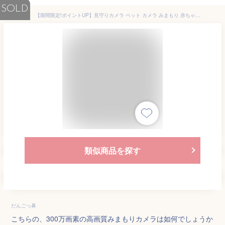
SOLD
【期間限定!ポイントUP】見守りカメラ ペット カメラ みまもり 赤ちゃん 介護 300万画素 3mp 5G 2.4G 5GHz 対応 室内 Wi-Fi 高画質 双方向 通話 会話 音声 壁 天井 取り付け iPhone対応 夜間 AI 人体検知 動体検知 通知 追尾 録画 SDカード録画 上書き 子供 こども
類似商品を探す
だんごっ鼻
こちらの、300万画素の高画質みまもりカメラは如何でしょうか