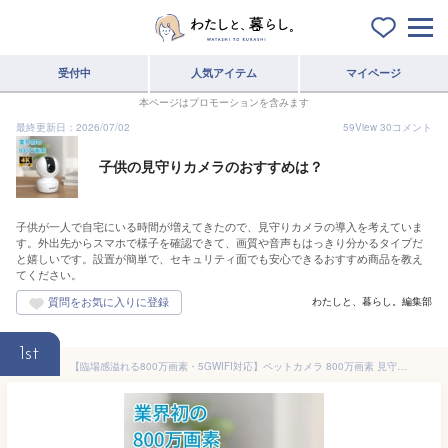
受付中
人気アイテム
マイページ
本ページはプロモーションを含みます
最終更新日：2026/07/02
59
View
30
コメント
子供の見守りカメラのおすすめは？
子供が一人で自宅にいる時間が増えてきたので、見守りカメラの導入を考えていま
す。外出先からスマホで様子を確認できて、画質や音声もはっきり分かるタイプだ
と嬉しいです。設置が簡単で、セキュリティ面でも安心できるおすすめ商品を教え
てください。
わたしと、暮らし。編集部
1st
【臨場感溢れる800万画素・5GWIFI対応】ペットカメラ 800万画素 見守りカメラ 防犯カメラ 自動追跡 動体検知 ベビーカメラ 屋内 アレクサ WiFi 高画質 スマホ 室内カメラ 監視カメラ 赤ちゃん 首振り 留守番 介護 家庭用 映像共有 遠隔 子供 犬 猫 ieGeek