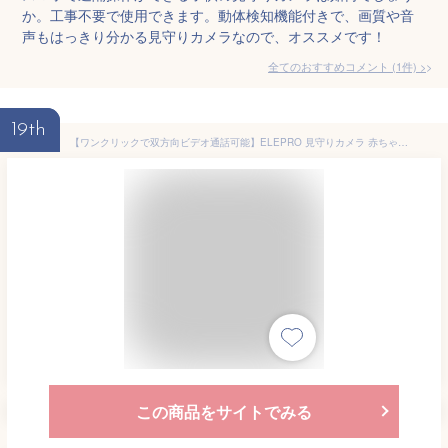
か。工事不要で使用できます。動体検知機能付きで、画質や音
声もはっきり分かる見守りカメラなので、オススメです！
全てのおすすめコメント
(
1
件)
>
19th
【ワンクリックで双方向ビデオ通話可能】ELEPRO 見守りカメラ 赤ちゃん 高齢者見守り ペット ベビーモニター スマホ対応 家族と共有可能 動体検知 自動追尾 室内用Wi-Fiカメラ 電源コード式 PSE取得 技適認証済み
この商品をサイトでみる