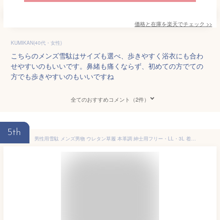
価格と在庫を
楽天
でチェック
>>
KUMIKAN(40代・女性)
こちらのメンズ雪駄はサイズも選べ、歩きやすく浴衣にも合わ
せやすいのもいいです。鼻緒も痛くならず、初めての方でての
方でも歩きやすいのもいいですね
全てのおすすめコメント（2件）
5th
男性用雪駄 メンズ男物 ウレタン草履 本革調 紳士用フリー・LL・3L 着物用 正月 履きやすい クッション柔らか おしゃれ モノトーン市松柄 送料無料