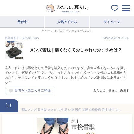
受付中
人気アイテム
マイページ
本ページはプロモーションを含みます
最終更新日：2026/06/05
74
View
28
コメント
メンズ雪駄｜痛くなくておしゃれなおすすめは？
浴衣に合わせる履物として雪駄を購入したいのですが、鼻緒が痛くないものを探し
ています。デザインがモダンでおしゃれなタイプかつクッション性のある鼻緒のも
のだと、長く歩いても疲れにくそうですね。おすすめのメンズ用雪駄はありません
か？
わたしと、暮らし。編集部
1st
雪駄 メンズ 日本製 タタミ 市松 黒 い草 国産 草履 市松模様 男性 紳士 大きいサイズ セッタ お祭り 浴衣 ブラック 竹春 市松黒畳雪駄 鼻緒アソート L LL (kh-ichiMEN) SETTA 痛くない 印伝 プレゼント 贈り物 父の日 敬老 快適な履き心地 [宅配B]【送料無料】