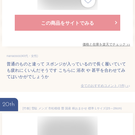
この商品をサイトでみる
価格と在庫を
楽天
でチェック
>>
nanacoco(40代・女性)
普通のものと違って スポンジが入っているので長く履いていて
も疲れにくいんだそうです こちらに 浴衣 や 甚平を合わせてみ
てはいかがでしょうか
全てのおすすめコメント
(
1
件)
>
20th
[竹春] 雪駄 メンズ 市松模様 畳 国産 柄おまかせ 標準 Lサイズ(25～26cm)