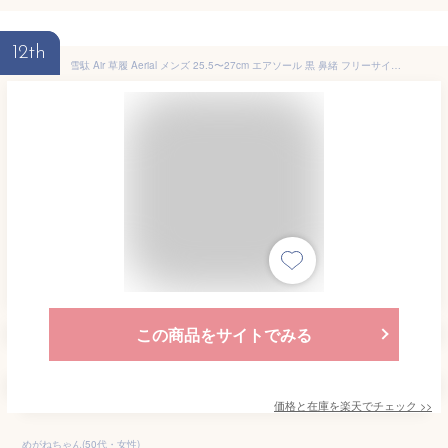
12th
雪駄 Air 草履 Aerial メンズ 25.5〜27cm エアソール 黒 鼻緒 フリーサイズ 男性 痛くない 浴衣 ブラック 和装小物 履物 着物 和装 サンダル 父の日 紳士用【翌日配送対象】【ゆうパック】
この商品をサイトでみる
価格と在庫を
楽天
でチェック
>>
めがねちゃん(50代・女性)