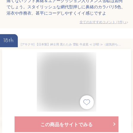
痛くないソフト鼻緒＆エアークッション入りメンズ雪駄は如何
でしょう。スタイリッシュな網代型押しに鼻緒のカラバリ5色、
浴衣や作務衣、甚平にコーデしやすくイイ感じですよ
全てのおすすめコメント
(
1
件)
>
18th
[アサクサ] 【日本製】紳士用 黒たたみ 雪駄 牛皮底 ≪ 沙耶 ≫（超気持ちい~！）鼻緒は印伝調です。男 男性 紳士 メンズ 黒 市松 サ L
この商品をサイトでみる