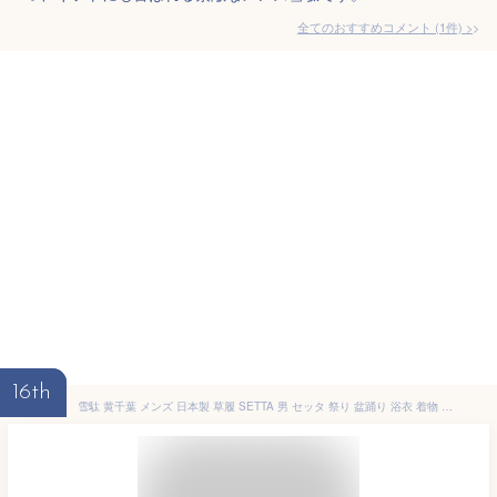
全てのおすすめコメント
(
1
件)
>
16th
雪駄 黄千葉 メンズ 日本製 草履 SETTA 男 セッタ 祭り 盆踊り 浴衣 着物 角型 スポンジ サンド底 黄千葉雪駄 神社 寺 プレゼント ギフト 父の日 カッコいい おしゃれ 痛くない 雪駄 草履 男性 キチバ表 スポンジ底 柄花緒 日本製