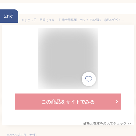
2nd
やまとっ子 男前ぞうり 【 紳士用草履 カジュアル雪駄 水洗いOK！サンダル 室内スリッパにもOK！】
この商品をサイトでみる
価格と在庫を
楽天
でチェック
>>
あやなみ(20代・女性)