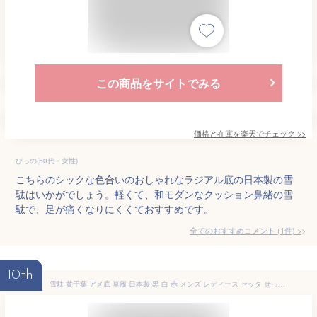
この商品をサイトでみる
価格と在庫を
楽天
でチェック
>>
ぴっの(50代・女性)
こちらのシックな色合いのおしゃれなラジアル底の日本製の雪
駄はいかがでしょう。軽くて、和モダンなクッション鼻緒の雪
駄で、足が痛くなりにくくておすすめです。
全てのおすすめコメント
(
1
件)
>
10th
雪駄 黄千葉 アメ底 草履 日本製 黒 白 赤 メンズ レディース セッタ せった 祭り アメゴム底 黄タタミ 竹春 黄千葉雪駄 アメ底タイプ M L LL (kh-ktbame-muji) 大きいサイズ 耐久性 よさこい 父の日 敬老 プレゼント サンダル 和装 【送料無料】【翌日配送対応】