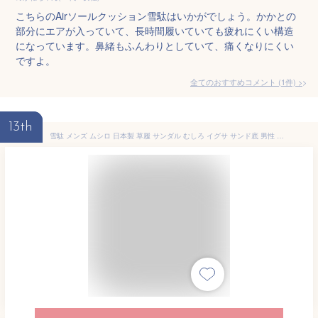
こちらのAirソールクッション雪駄はいかがでしょう。かかとの
部分にエアが入っていて、長時間履いていても疲れにくい構造
になっています。鼻緒もふんわりとしていて、痛くなりにくい
ですよ。
全てのおすすめコメント
(
1
件)
>
13th
雪駄 メンズ ムシロ 日本製 草履 サンダル むしろ イグサ サンド底 男性 セッタ 和装 履物 二石鼻緒 スポンジ底 竹春 カリプソ ムシロ雪駄 (msg-J7131) 大きい SETTA 浴衣 甚平 お祭り い草 イグサ 水虫 春 夏 秋 冬 プレゼント 贈り物 父の日【送料無料】