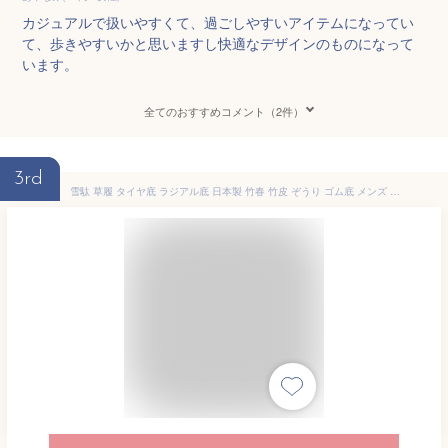
カジュアルで扱いやすくて、過ごしやすいアイテムになってい
て、歩きやすいかと思いますし快適なデザインのものになって
います。
全てのおすすめコメント（2件）
3rd
雪駄 草履 タイヤ底 ラジアル底 日本製 竹春 竹皮 ぞうり ゴム底 メンズ 男性 おしゃれ 男の雪駄 カラス竹 烏表 和装 お祭り 浴衣 甚平 着物 父の日 プレゼント 軽くて丈夫で長持ち 滑りにくい クッション鼻緒でソフトな履き心地！【送料無料】【翌日配送対応】