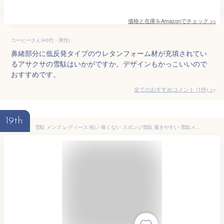
価格と在庫を
Amazon
でチェック
>>
コーヒーさん(40代・男性)
鼻緒部分に低反発タイプのウレタンフォーム材が充填されてい
るアサクサの雪駄はいかがですか。デザインもかっこいいので
おすすめです。
全てのおすすめコメント
(
1
件)
>
19th
雪駄 メンズ レディース 軽い 痛くない スポンジ雪駄 履きやすい 雪駄メンズ 送料無料 スポンジ 白 黒 浴衣 甚平 作務衣 普段着着物に 雪駄 和物屋 LL 大きいサイズ せった 成人式 袴 m l ll