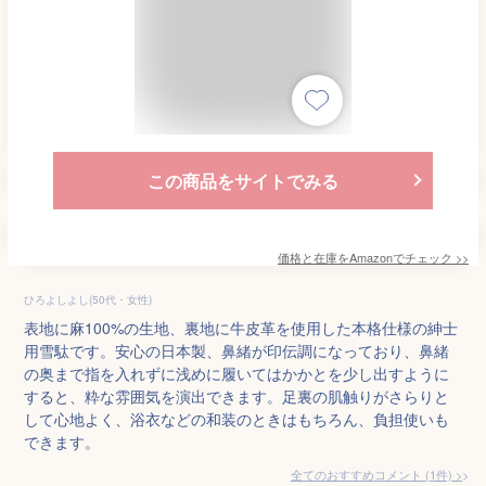
この商品をサイトでみる
価格と在庫を
Amazon
でチェック
>>
ひろよしよし(50代・女性)
表地に麻100%の生地、裏地に牛皮革を使用した本格仕様の紳士
用雪駄です。安心の日本製、鼻緒が印伝調になっており、鼻緒
の奥まで指を入れずに浅めに履いてはかかとを少し出すように
すると、粋な雰囲気を演出できます。足裏の肌触りがさらりと
して心地よく、浴衣などの和装のときはもちろん、負担使いも
できます。
全てのおすすめコメント
(
1
件)
>