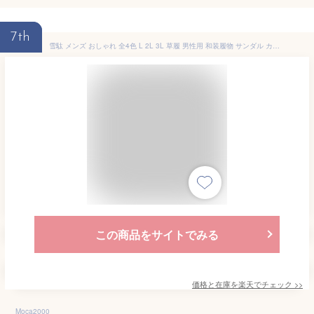
7th
雪駄 メンズ おしゃれ 全4色 L 2L 3L 草履 男性用 和装履物 サンダル カジュアル 普段履き 着物 浴衣 甚平 作務衣 弓道 茶道 和装小物 歩きやすい 粋 大きいサイズ
この商品をサイトでみる
価格と在庫を
楽天
でチェック
>>
Moca2000