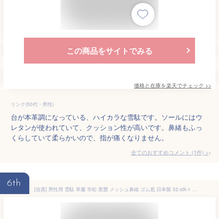
この商品をサイトでみる
価格と在庫を
楽天
でチェック
>>
リンク(50代・男性)
台が本革調になっている、ハイカラな雪駄です。ソールにはウ
レタンが使われていて、クッション性が高いです。鼻緒もふっ
くらしていて柔らかいので、指が痛くなりません。
全てのおすすめコメント
(
1
件)
>
6th
[信貴] 男性用 雪駄 草履 市松 黒畳 メッシュ鼻緒 ゴム底 日本製 32-stk-1 ブラック 8寸3分 25.0~26.0 cm