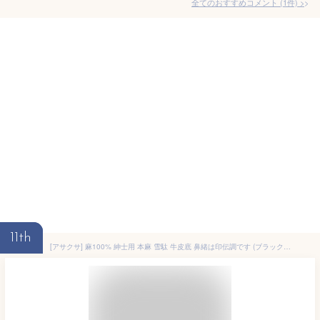
全てのおすすめコメント
(
1
件)
>
11th
[アサクサ] 麻100% 紳士用 本麻 雪駄 牛皮底 鼻緒は印伝調です (ブラック 麻 サヤ L)