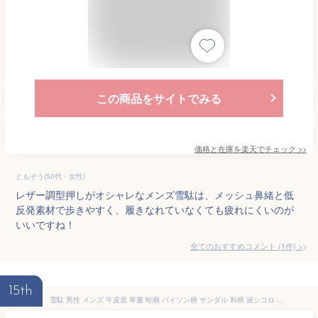
この商品をサイトでみる
価格と在庫を
楽天
でチェック
>>
ともぞう(50代・女性)
レザー調型押しがオシャレなメンズ雪駄は、メッシュ鼻緒と低
反発素材で歩きやすく、履きなれていなくても疲れにくいのが
いいですね！
全てのおすすめコメント
(
1
件)
>
15th
雪駄 男性 メンズ 牛皮底 草履 蛇柄 パイソン柄 サンダル 和柄 波シコロ 大きいサイズ おしゃれ 日本製