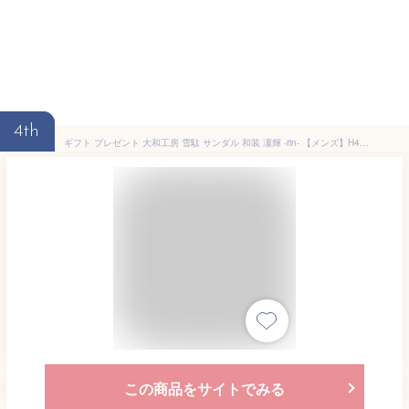
4th
ギフト プレゼント 大和工房 雪駄 サンダル 和装 凜輝 -rin- 【メンズ】H4405 漆黒｜H4406 古錫｜H4407 唐金
この商品をサイトでみる