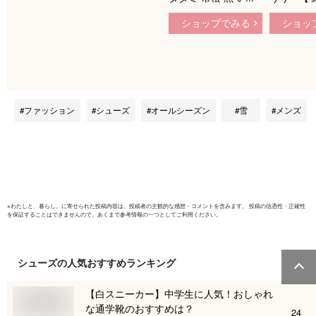
国産 草履 市松模様
履 カジ
ショップでみる
ショッ
男性 紳士 大きいサ
駄 水洗い
イズ セッタ お祭り
ダル 室
浴衣 ブラック 竹春
にもOK！
市松黒畳雪駄 鼻緒ア
ソート L LL (kh-
ichiMEN) SETTA 痛
ファッション
シューズ
オールシーズン
雪
メンズ
くない 印伝 プレゼ
ント 贈り物 父の日
敬老 快適な履き心地
[宅配B]【送料無料】
※
わたしと、暮らし。
に寄せられた投稿内容は、投稿者の主観的な感想・コメントを含みます。 投稿の信憑性・正確性
を保証することはできませんので、あくまで参考情報の一つとしてご利用ください。
シューズ
の人気おすすめランキング
【白スニーカー】中学生に人気！おしゃれ
な通学靴のおすすめは？
24