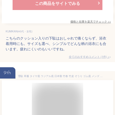
この商品をサイトでみる
価格と在庫を
楽天
でチェック
>>
KUMIKAN(40代・女性)
こちらのクッション入りの下駄はおしゃれで痛くならず、浴衣
着用時にも。サイズも選べ、シンプルでどんな柄の浴衣にも合
います。疲れにくいのもいいですね。
全てのおすすめコメント
(
1
件)
>
9th
雪駄 草履 タイヤ底 ラジアル底 日本製 竹春 竹皮 ぞうり ゴム底 メンズ 男性 おしゃれ 男の雪駄 カラス竹 烏表 和装 お祭り 浴衣 甚平 着物 父の日 プレゼント 軽くて丈夫で長持ち 滑りにくい クッション鼻緒でソフトな履き心地！【送料無料】【翌日配送対応】