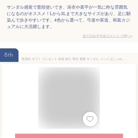
サンダル感覚で普段使いでき、浴衣や甚平が一気に粋な雰囲気
になるのがオススメ！Lから3Lまで大きなサイズがあり、足に馴
染んで歩きやすいです。4色から選べて、弓道や茶道、和装カジ
ュアルに大活躍します。
全てのおすすめコメント
(
1
件)
>
8th
実用的 ギフト プレゼント 和装 紳士 男性 還暦 サンダル メンズ おしゃれ トング 履物 和装小物 【大和工房】メンズ 雪駄 阿波しじら織 クッション入り | H732