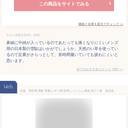
この商品をサイトでみる
価格と在庫を
楽天
でチェック
>>
ちゃぺ大好き(50代・女性)
鼻緒に中綿が入っているのであたっても痛くなりにくいメンズ
用の日本製の雪駄はいかがでしょうか。天然のい草を使ってい
るので足裏がさらっとして、長時間履いていても疲れにくいと
思います。
全てのおすすめコメント
(
2
件)
>
14th
信貴 男性用 雪駄 草履 レザー調 型押し メッシュ鼻緒 黒アメ底 低反発 日本製 ブラック