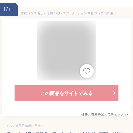
17th
雪駄 メンズ おしゃれ 痛くない エアークッション 草履 ウレタン底 滑りにくい 雨 水濡れOK 下駄 和服 着物 作務衣 浴衣 靴 履物 フリーサイズ 男性用 男物 紳士用 黒 無地 履きやすい 全5色 紺 グレー 緑 茶色 黒 父の日 ギフト プレゼント
この商品をサイトでみる
価格と在庫を
楽天
でチェック
>>
ドルチェ王子(60代・男性)