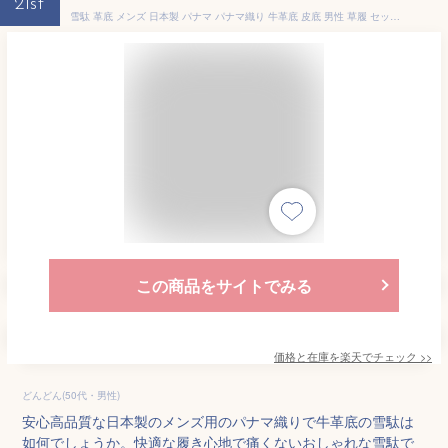
21st
雪駄 革底 メンズ 日本製 パナマ パナマ織り 牛革底 皮底 男性 草履 セッタ 竹春 本革底 パナマ雪駄 鼻緒アソート (kh-pnm-MEN-light) 痛くない 大きいサイズ 祭り 浴衣 SETTA 父の日 敬老 サンダル おしゃれ 快適、爽快な履き心地 [宅配B]【送料無料】
この商品をサイトでみる
価格と在庫を
楽天
でチェック
>>
どんどん(50代・男性)
安心高品質な日本製のメンズ用のパナマ織りで牛革底の雪駄は
如何でしょうか。快適な履き心地で痛くないおしゃれな雪駄で