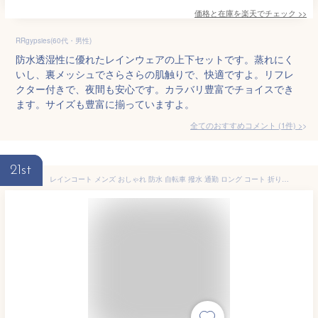
価格と在庫を
楽天
でチェック
>>
RRgypsies(60代・男性)
防水透湿性に優れたレインウェアの上下セットです。蒸れにく
いし、裏メッシュでさらさらの肌触りで、快適ですよ。リフレ
クター付きで、夜間も安心です。カラバリ豊富でチョイスでき
ます。サイズも豊富に揃っていますよ。
全てのおすすめコメント
(
1
件)
>
21st
レインコート メンズ おしゃれ 防水 自転車 撥水 通勤 ロング コート 折りたたみ 手の甲 カバー 薄手 蒸れない 雨具 耐水圧 アウター レインウェア コート カッパ きれいめ 収納 袋 晴雨兼用 コンパクト 持ち運び 通気性 透湿 男女兼用 ネイビー カーキ ベージュ 防雨