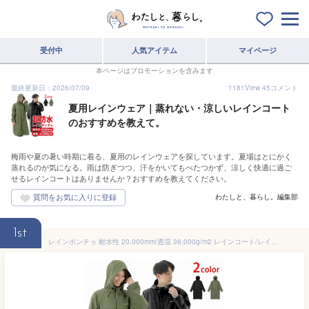
受付中
人気アイテム
マイページ
本ページはプロモーションを含みます
最終更新日：2026/07/09
1181
View
45
コメント
夏用レインウェア｜蒸れない・涼しいレインコート
のおすすめを教えて。
梅雨や夏の暑い時期に着る、夏用のレインウェアを探しています。夏場はとにかく
蒸れるのが気になる。雨は防ぎつつ、汗をかいてもべたつかず、涼しく快適に過ご
せるレインコートはありませんか？おすすめを教えてください。
わたしと、暮らし。編集部
1st
レインポンチョ 耐水性 20,000mm/透湿 36,000g/m2 レインコート/レインウェア/レインスーツ 雨合羽 止水ファスナー 反射ロゴ メンズ レディース 通勤/通学/自転車/アウトドア ベンチレーション LAD WEATHER ラドウェザー 送料無料