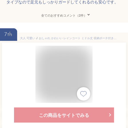
タイプなので足元もしっかりガードしてくれるのも安心です。
全てのおすすめコメント（2件）
7th
大人 可愛い ♪ おしゃれ かわいい レインコート ミドル丈 収納ポーチ付き レディース 大人用 M L XL 防水 軽量 レインポンチョ 自転車 レインウェア 定番 雨合羽 トレンチコート 雨具 カッパ 通勤 通学 防災 バイク 野外 フェス アウトドア キャンプ 春 夏 秋 冬 コーデ
この商品をサイトでみる