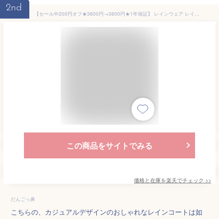
2nd
【セール中200円オフ★3800円→3600円★1年保証】 レインウェア レインコート レインポンチョ カッパ かっぱ レディース メンズ 自転車 リュック対応 ロング丈 コート型 男女兼用 通学 軽量 おしゃれ 大きいサイズ 足元 一枚 羽織る 収納袋 蒸れない アウトドア 学生用 ママ
この商品をサイトでみる
価格と在庫を
楽天
でチェック
>>
だんごっ鼻
こちらの、カジュアルデザインのおしゃれなレインコートは如