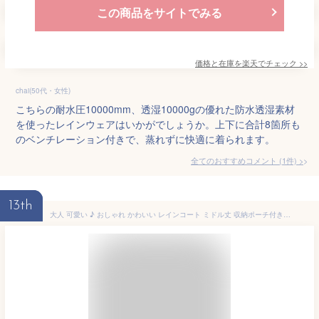
この商品をサイトでみる
価格と在庫を
楽天
でチェック
>>
chai(50代・女性)
こちらの耐水圧10000mm、透湿10000gの優れた防水透湿素材
を使ったレインウェアはいかがでしょうか。上下に合計8箇所も
のベンチレーション付きで、蒸れずに快適に着られます。
全てのおすすめコメント
(
1
件)
>
13th
大人 可愛い ♪ おしゃれ かわいい レインコート ミドル丈 収納ポーチ付き レディース 大人用 M L XL 防水 軽量 レインポンチョ 自転車 レインウェア 定番 雨合羽 トレンチコート 雨具 カッパ 通勤 通学 防災 バイク 野外 フェス アウトドア キャンプ 春 夏 秋 冬 コーデ