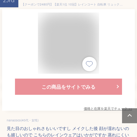
23rd
【クーポンで2480円】【楽天1位 10冠】レインコート 自転車 リュック対応 レディース メンズ ポンチョ ロング丈 カッパ 二重ツバ 通勤 通学 顔が濡れない おしゃれ 防水 撥水 軽い 蒸れない バイク 梅雨 台風 防災 雪 雨具 送迎 保育園 中学生 高校生 レインウェア
この商品をサイトでみる
価格と在庫を
楽天
でチェック
>>
nanacoco(40代・女性)
見た目のおしゃれさもいいですし メイクした後 顔が濡れないの
も嬉しいので こちらのレインウェアはいかがですか 蒸れにくい