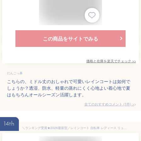
この商品をサイトでみる
価格と在庫を
楽天
でチェック
>>
だんごっ鼻
こちらの、ミドル丈のおしゃれで可愛いレインコートは如何で
しょうか？透湿、防水、軽量の蒸れにくく心地よい着心地で夏
はもちろんオールシーズン活躍します。
全てのおすすめコメント
(
1
件)
>
14th
＼ランキング受賞★2026最新型／レインコート 自転車 レディース リュック対応 防水 レインウェア ロング丈 レインポンチョ 送迎 雨 軽量 防水 カッパ 雨具 ポンチョ ランドセル対応 膝が濡れない 撥水 通勤 通学 安全 アウトドア 男女兼用 蒸れない おしゃれ 母の日