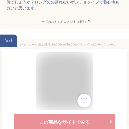
何でしょうか？ロング丈の蒸れないポンチョタイプで着心地も
良いと思います。
全てのおすすめコメント（3件）
3rd
レインコート 耐水/透湿 20,000mm/36,000g/m2 レインポンチョ/ポンチョ レインウェア/レインスーツ 通気性 雨具/カッパ/雨合羽 メンズ レディース 通勤/通学/自転車/アウトドア ユニセックス LAD WEATHER ラドウェザー 送料無料 VR
この商品をサイトでみる