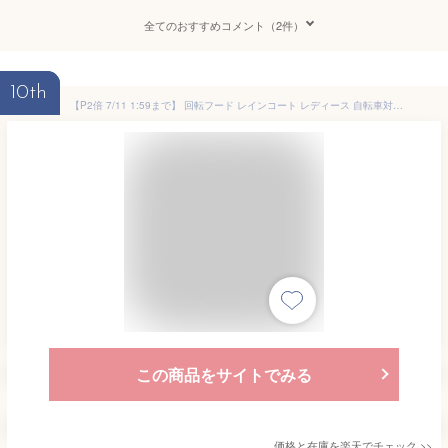
全てのおすすめコメント（2件）
10th
【P2倍 7/11 1:59まで】 回転フード レインコート レディース 自転車対応 おしゃれ ロング 大きいサイズ 透湿 防水 蒸れない 軽量 AX-20 撥水アウター 三層構造生地 反射帯 フード付き レインウェア オシャレ 雨 通勤 バイク 送迎 アエトニクス ミヤコート
この商品をサイトでみる
価格と在庫を
楽天
でチェック
>>