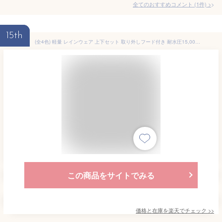
全てのおすすめコメント
(
1
件)
>
15th
(全4色) 軽量 レインウェア 上下セット 取り外しフード付き 耐水圧15,000mm 防水 蒸れにくい 無地 メンズ レインスーツ 自転車 レインコート アウトドア ゴルフ 裏メッシュ S M L LL 3L
この商品をサイトでみる
価格と在庫を
楽天
でチェック
>>