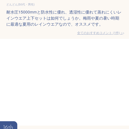
どんどん(50代・男性)
耐水圧15000mmと防水性に優れ、透湿性に優れて蒸れにくいレ
インウエア上下セットは如何でしょうか。梅雨や夏の暑い時期
に最適な夏用のレインウエアなので、オススメです。
全てのおすすめコメント
(
1
件)
>
16th