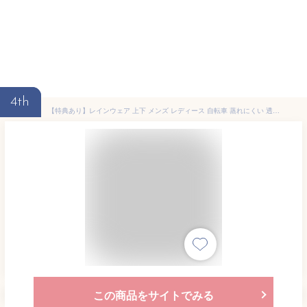
4th
【特典あり】レインウェア 上下 メンズ レディース 自転車 蒸れにくい 透湿レインスーツ レインコート 上下セット セット カッパ 作業着 雨具 合羽 日本素材 さらさら 裏メッシュ breathatec 高機能素材 イベント 通勤 通学 上下組 7740 リフレクター フード カジメイク
この商品をサイトでみる