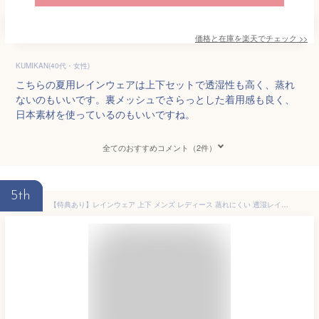
価格と在庫を
楽天
でチェック
>>
KUMIKAN(40代・女性)
こちらの夏用レインウェアは上下セットで透湿性も高く、蒸れ
ないのもいいです。裏メッシュでさらっとした着用感も良く、
日本素材を使っているのもいいですね。
全てのおすすめコメント（2件）
5th
【特典あり】レインウェア 上下 メンズ レディース 蒸れにくい 透湿レインスーツ 上下セット レインウェア レインコート 雨具 合羽 セット 日本素材 さらさら 裏メッシュ breathatec 高機能素材 おすすめ イベント 通勤 通学 上下組 7740 リフレクター フード 送料無料