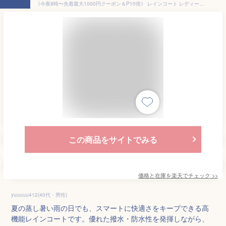
《今夜8時〜先着最大1000円クーポン＆P10倍》 レインコート レディース 自転車 回転フード ロング 蒸れない カッパ リュック対応 高校生 レインウェア 防水 透湿 軽量 撥水 反射板 蒸れにくい 耐水圧 雨具 雨 通勤 自転車 通学 災害 アウトドア 大きいサイズ レインコート
この商品をサイトでみる
価格と在庫を
楽天
でチェック
>>
yuuuuu412(40代・男性)
夏の蒸し暑い雨の日でも、スマートに快適さをキープできる高
機能レインコートです。優れた撥水・防水性を発揮しながら、