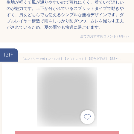
生地が軽くて風が通りやすいので蒸れにくく、着ていて涼しい
のが魅力です。上下が分かれているスプリットタイプで動きや
すく、男女どちらでも使えるシンプルな無地デザインです。ダ
ブルレイヤー構造で雨をしっかり防ぎつつ、ムレを減らす工夫
がされているため、夏の雨でも快適に過ごせます。
全てのおすすめコメント
(
1
件)
>
12th
【エントリーでポイント10倍】【アウトレット】【同色上下組】【SS〜3L】「プロノ」オリジナル透湿防水レインウェア上下組(クールレイン)/Prono-1/【WEX 年間 カッパ】* レインウェア 上下 レインスーツ レインコート 梅雨 夏フェス a*