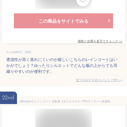
この商品をサイトでみる
価格と在庫を
楽天
でチェック
>>
ちゃゆ(50代・女性)
透湿性が高く蒸れにくいのが嬉しいこちらのレインコートはい
かがでしょう？ゆったりシルエットでどんな服の上からでも羽
織りやすいのが便利です。
全てのおすすめコメント
(
1
件)
>
22nd
[Meetpon] レインコート 自転車【ポリエステル×TPUラミネート高通気性仕様 】レディース メンズ レインコート 快適 高耐水性 自転車 ポンチョ レインウェア リュック対応 おしゃれ 多機能 防風防水 梅雨豪雨対応 収納袋付き (JP, アルファベット, L, カーキ)