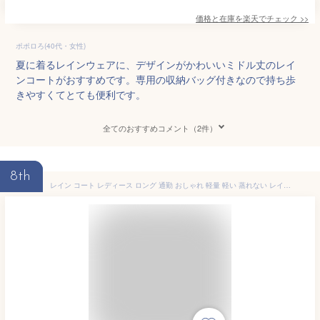
価格と在庫を
楽天
でチェック
>>
ポポロろ(40代・女性)
夏に着るレインウェアに、デザインがかわいいミドル丈のレイ
ンコートがおすすめです。専用の収納バッグ付きなので持ち歩
きやすくてとても便利です。
全てのおすすめコメント（2件）
8th
レイン コート レディース ロング 通勤 おしゃれ 軽量 軽い 蒸れない レインパーカー 防水 自転車 通学 アウトドア 撥水 コート レインウェア 100 雨具 大きいサイズ 前開き かわいい ブランド ネイビー ホワイト ブルー 白 水色 超撥水 フード付き コンパクト 収納袋 付き