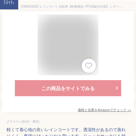
19th
[HINOKAZE] レインコート 自転車【軽量構造×TPU高耐水仕様】 レディースレインウェア メンズカッパ レインポンチョ ロング 大人 バイクカッパ かっぱ ポンチョ リュック対応 おしゃれ 多機能 防風防水 丈夫 通勤通学 男女兼用 反射テープ
この商品をサイトでみる
価格と在庫を
Amazon
でチェック
>>
グラスマン(60代・男性)
軽くて着心地の良いレインコートです。透湿性があるので蒸れ
にくく、夏場にぴったりだと思います。リュックサックにも対