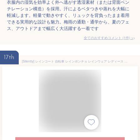
衣服内の湿気を効率よく外へ逃がす透湿素材（または背面ベン
チレーション構造）を採用。汗によるベタつきや蒸れを大幅に
軽減します。軽量で動きやすく、リュックを背負ったまま着用
できる実用的な設計も魅力。梅雨の通勤・通学から、夏のフェ
ス、アウトドアまで幅広く大活躍する一着です
全てのおすすめコメント
(
1
件)
>
17th
[Silentty] レインコート 自転車 レインポンチョ レインウェア レディース メンズ 防水 三重防水 二重透明レインバイザー ロング丈 リュック対応 2WAY EVA厚手 梅雨対策 通勤 通学 男女兼用 カーキ色 M