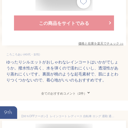
この商品をサイトでみる
価格と在庫を
楽天
でチェック
>>
ころころあい(40代・女性)
ゆったりシルエットがおしゃれなレインコートはいかがでしょ
うか。撥水性が高く、水を弾くので濡れにくいし、透湿性があ
り蒸れにくいです。裏面が桃のような起毛素材で、肌にまとわ
りつくつかないので、着心地がいいのもおすすめです。
全てのおすすめコメント（2件）
9th
【30％OFFクーポン】 レインコート レディース 自転車 ロング 通勤 通学 おしゃれ リュック リュック対応 ママ メンズ 軽量 蒸れない ワークマン 完全防水 ポンチョ 男女兼用 通学 フード付き レインウェア レインポンチョ 防災 雨具 かわいい ポケット付