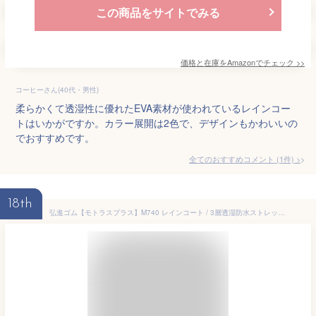
この商品をサイトでみる
価格と在庫を
Amazon
でチェック
>>
コーヒーさん(40代・男性)
柔らかくて透湿性に優れたEVA素材が使われているレインコー
トはいかがですか。カラー展開は2色で、デザインもかわいいの
でおすすめです。
全てのおすすめコメント
(
1
件)
>
18th
弘進ゴム【モトラスプラス】M740 レインコート / 3層透湿防水ストレッチ素材 / モトラスプラス生地仕様 / 雨具 / MMOTORAS Plus