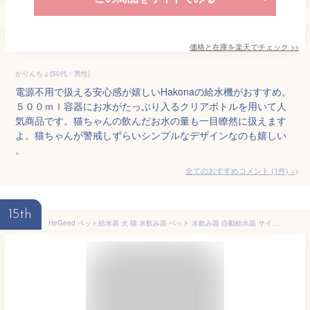
価格と在庫を
楽天
でチェック
>>
かりんちょ(50代・男性)
電源不用で扱える安心感が嬉しいHakonaの給水機がおすすめ。
５００ｍｌ容器にお水がたっぷり入るクリアボトルを用いて人
気商品です。猫ちゃんの飲んだお水の量も一目瞭然に扱えます
よ。猫ちゃんが警戒しずらいシンプルなデザインなのも嬉しい
。
全てのおすすめコメント
(
1
件)
>
15th
HeGeed ペット給水器 犬 猫 水飲み器 ペット 水飲み器 自動給水器 サイフォンの原理を採用し、大容量 520ml 目盛りのついた透明なボトルで、自動ペット給水器 犬猫用 電源不要 取り外し可能 組み立て簡単 清潔便利 猫と小型/中型犬用(ベージュ)ボトル付き