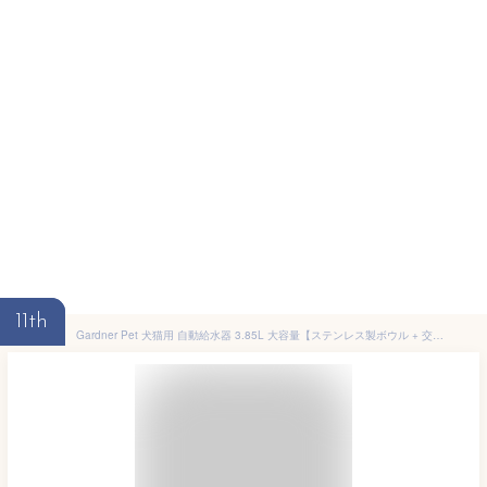
11th
Gardner Pet 犬猫用 自動給水器 3.85L 大容量【ステンレス製ボウル + 交換不要フィルター】 ペットウォーターディスペンサー 小型犬 大型犬 子犬 猫用 宝石カットのクリアデザインで上品 水飲みボウル 給水器 BPAフリー おしゃれデザイン (ブラック, 3.85l)