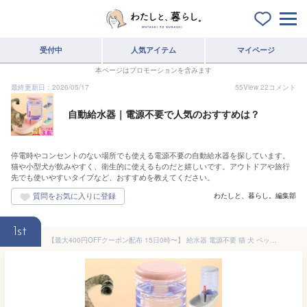
受付中
人気アイテム
マイページ
本ページはプロモーションを含みます
最終更新日：2026/05/17
55
View
22
コメント
自動給水器｜電源不要で人気のおすすめは？
停電時やコンセントのない場所でも使える電源不要の自動給水器を探しています。
猫や小型犬が飲みやすく、衛生的に使えるものだと嬉しいです。アウトドアや旅行
先でも使いやすいタイプなど、おすすめを教えてください。
わたしと、暮らし。編集部
1st
【最大400円OFFクーポン配布 15日0時〜】 給水器 電源不要 猫 犬 ペット 自動給水器 水飲み器 自動 コードレス 3.8L オートフィーダ オートフィーダー トレー付き 大容量 ペット用品 全3色