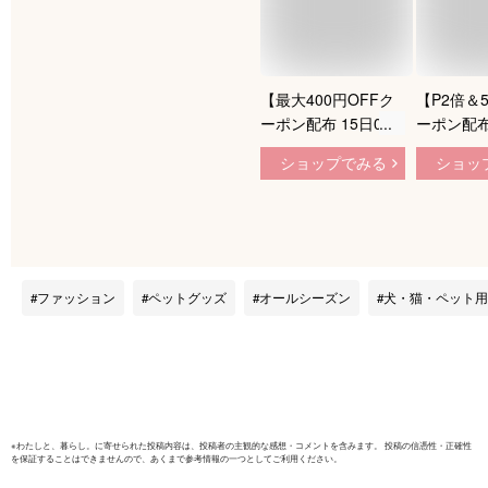
【最大400円OFFク
【P2倍＆
ーポン配布 15日0
ーポン配布
時〜】 給水器 電源
自動給水器
ショップでみる
ショッ
不要 猫 犬 ペット 自
容量 3.8
動給水器 水飲み器
ス 電源不
自動 コードレス
水器 水分
3.8L オートフィーダ
給水器 給
オートフィーダー ト
器 自動水
レー付き 大容量 ペ
水予防 受
ファッション
ペットグッズ
オールシーズン
犬・猫・ペット用
ット用品 全3色
飼い お留
用給水器 
自動 自動
入れ簡単 W
※
わたしと、暮らし。
に寄せられた投稿内容は、投稿者の主観的な感想・コメントを含みます。 投稿の信憑性・正確性
を保証することはできませんので、あくまで参考情報の一つとしてご利用ください。