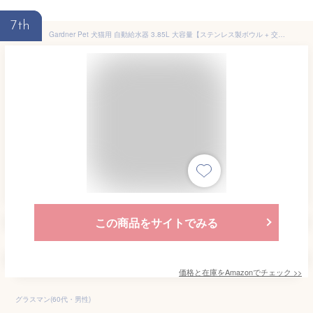
7th
Gardner Pet 犬猫用 自動給水器 3.85L 大容量【ステンレス製ボウル + 交換不要フィルター】 ペットウォーターディスペンサー 小型犬 大型犬 子犬 猫用 宝石カットのクリアデザインで上品 水飲みボウル 給水器 BPAフリー おしゃれデザイン (グレー, 3.85l)
この商品をサイトでみる
価格と在庫を
Amazon
でチェック
>>
グラスマン(60代・男性)