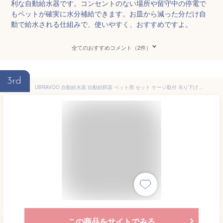
利な自動給水器です。コンセントのない場所や留守中の停電で
もペットが確実に水分補給できます。お皿から減った分だけ自
動で給水される仕組みで、使いやすく、おすすめですよ。
全てのおすすめコメント（2件）
3rd
UBRAVOO 自動給水器 自動給餌器 ペット用 セット ケージ取付 吊り下げ式 大容量 電源不要 透明タンク 清潔簡単 簡単設置 清潔簡単 密閉 ロック 洗える ペット 犬 猫 ネコ うさぎ 多頭飼い 給水 水飲み器 水飲み グレー 2年保証
この商品をサイトでみる