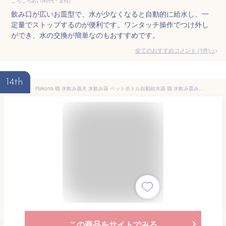
ころころあい(40代・女性)
飲み口が広いお皿型で、水が少なくなると自動的に給水し、一
定量でストップするのが便利です。ワンタッチ操作でつけ外し
ができ、水の交換が簡単なのもおすすめです。
全てのおすすめコメント
(
1
件)
>
14th
Hakona 猫 水飲み器犬 水飲み器 ペットボトル自動給水器 猫 水飲み皿みずのみ器 犬給水器スタンド固定浄水器 ねこペット 水飲み器ウサギ 水飲み器自動水やり器 猫給水機大容量 電源不要 プラスチックペット用品 500ML短期出張 熱中症を防ぐ (カーキ色)
この商品をサイトでみる