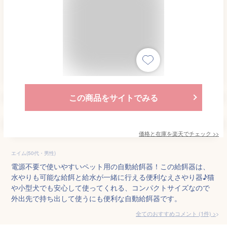
この商品をサイトでみる
価格と在庫を
楽天
でチェック
>>
エイム(50代・男性)
電源不要で使いやすいペット用の自動給餌器！この給餌器は、
水やりも可能な給餌と給水が一緒に行える便利なえさやり器♪猫
や小型犬でも安心して使ってくれる、コンパクトサイズなので
外出先で持ち出して使うにも便利な自動給餌器です。
全てのおすすめコメント
(
1
件)
>