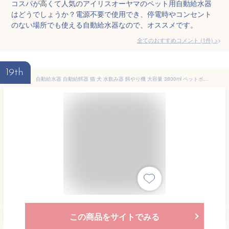
コスパが高くて人気のアイリスオーヤマのペット用自動給水器
はどうでしょうか？電源不要で使用でき、停電時やコンセント
のない場所でも使える自動給水器なので、オススメです。
全てのおすすめコメント
(
1
件)
>
19th
自動給水器 自動給餌器 猫 犬 水飲み器 餌やり機 大容量 3800ml ペットボウル 食器台 食器 エサ 自動給水 自動餌やり ペット 健康管理 取り外し可 エサ入れ 食べやすい 電源不要 おしゃれ ドッグフード キャットフード 一人暮らし
この商品をサイトでみる