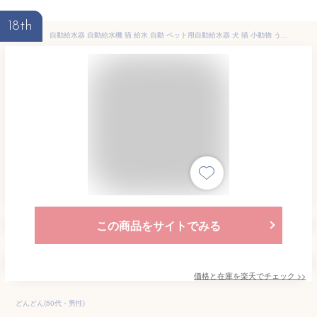
18th
自動給水器 自動給水機 猫 給水 自動 ペット用自動給水器 犬 猫 小動物 うさぎ 給水器 電源不要 J-200 ホワイト 犬 猫 水分補給 給水器 留守番[4967576312448]
この商品をサイトでみる
価格と在庫を
楽天
でチェック
>>
どんどん(50代・男性)