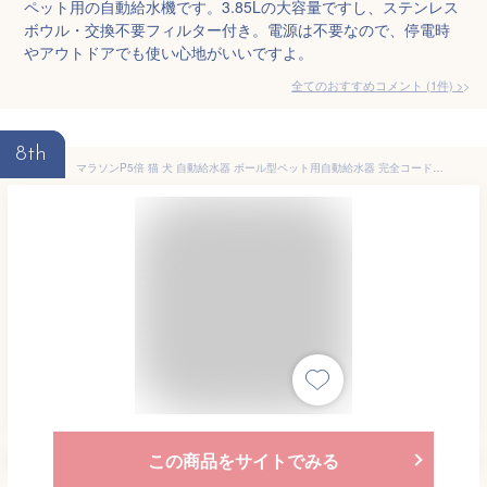
ペット用の自動給水機です。3.85Lの大容量ですし、ステンレス
ボウル・交換不要フィルター付き。電源は不要なので、停電時
やアウトドアでも使い心地がいいですよ。
全てのおすすめコメント
(
1
件)
>
8th
マラソンP5倍 猫 犬 自動給水器 ボール型ペット用自動給水器 完全コードレス給水器 自動給水器 給水器 水飲み器 電源不要 2.8L 大容量 自動 給水 エコ素材 透明 清潔便利 洗いやすい 取り外し可能 取り付け簡単 可愛いデザイン 猫用 犬用 ペット用 多頭飼いも対応 ねこ いぬ
この商品をサイトでみる