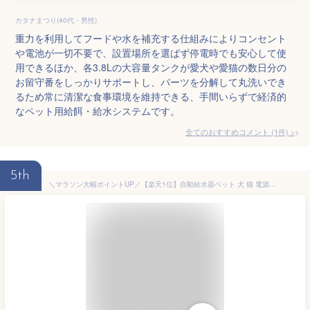
カタナまつり(40代・男性)
重力を利用してフードや水を補充する仕組みによりコンセント
や電池が一切不要で、設置場所を選ばず停電時でも安心して使
用できるほか、各3.8Lの大容量タンクが愛犬や愛猫の数日分の
お留守番をしっかりサポートし、パーツを分解して丸洗いでき
るため常に清潔な食事環境を維持できる、手間いらずで経済的
なペット用給餌・給水システムです。
全てのおすすめコメント
(
1
件)
>
5th
＼マラソン大幅ポイントUP／【楽天1位】自動給水器ペット 犬 猫 電源不要 給水器 500ml ウォーターディスペンサー 自動給水機 コードレス 猫給水機 自動水やり器 ネコ 水飲み 水やり 水 自動給水 猫水飲み機 ネコ水飲み器 ネコ給水器 ネコ給水機 猫用自動給水器