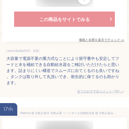
この商品をサイトでみる
価格と在庫を
楽天
でチェック
>>
LemonSoda(50代・女性)
大容量で電源不要の重力式なことにより留守番中も安定してフ
ードと水を補給できる自動給水器をご検討いただけたらと思い
ます。詰まりにくい構造でスムーズに出てくるのも良いですね
。タンクは取り外して丸洗いでき、衛生的に保てるのも助かり
ます。
全てのおすすめコメント
(
1
件)
>
17th
Hakona 猫 水飲み器犬 水飲み器 ペットボトル自動給水器 猫 水飲み皿みずのみ器 犬給水器スタンド固定浄水器 ねこペット 水飲み器ウサギ 水飲み器自動水やり器 猫給水機大容量 電源不要 プラスチックペット用品 500ML短期出張 熱中症を防ぐ (白色)