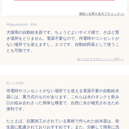
価格と在庫を
楽天
でチェック
>>
RRgypsies(60代・男性)
犬猫用の自動給水器です。ちょうどよいサイズ感で、さほど置
き場所をとりません。電源不要なので、停電時やコンセントが
ない場所でも使えますし、エコです。自動給餌器として使うこ
とも可能です。
全てのおすすめコメント
(
2
件)
>
AIによる回答
停電時やコンセントがない場所でも使える電源不要の自動給水
器には、重力式のものがあります。これらは水のタンクと飲み
口が組み合わさった簡単な構造で、自然に水が補充されるため
便利です。

たとえば、抗菌加工がされている素材で作られた給水器は、衛
生面に配慮されておりおすすめです。また、分解して簡単に洗