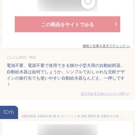
この商品をサイトでみる
価格と在庫を
楽天
でチェック
>>
どんどん(50代・男性)
電池不要、電源不要で使用できる猫や小型犬用の自動給餌器、
自動給水器は如何でしょうか。シンプルでおしゃれな北欧デザ
インの旅行先でも使いやすい自動給水器なんどえ、一押しです
！
全てのおすすめコメント
(
1
件)
>
10th
自動給餌器 自動給水器 猫 犬 ネコ ペット用 自動 電源不要 自動水やり器 自動水やり機 水飲み器 みずのみ器 浄水 大容量 0.85l 3l 猫用 犬用 自動 おしゃれ ねこ ネコ いぬ イヌ 留守番対応