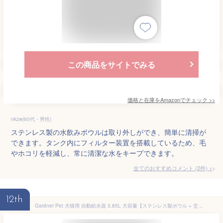
この商品をサイトでみる
価格と在庫を
Amazon
でチェック
>>
nkzw(60代・男性)
ステンレス製の水飲みボウルは取り外しができ、簡単に清掃が
できます。タンク内にフィルター装置を搭載しているため、毛
やホコリを軽減し、常に清潔な水をキープできます。
全てのおすすめコメント
(
2
件)
>
12th
Gardner Pet 犬猫用 自動給水器 3.85L 大容量【ステンレス製ボウル + 交換不要フィルター】 ペットウォーターディスペンサー 小型犬 大型犬 子犬 猫用 宝石カットのクリアデザインで上品 水飲みボウル 給水器 BPAフリー おしゃれデザイン (ホワイト, 3.85l)