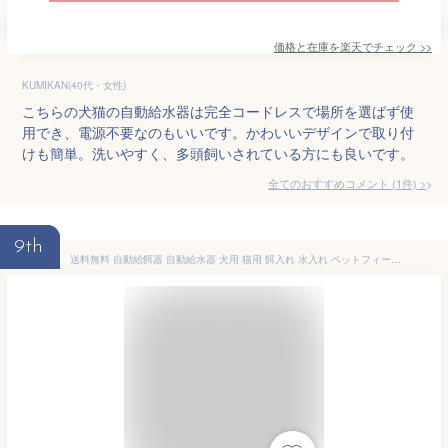
価格と在庫を
楽天
でチェック
>>
KUMIKAN(40代・女性)
こちらの犬猫の自動給水器は完全コードレスで場所を選ばず使
用でき、電源不要なのもいいです。かわいいデザインで取り付
けも簡単。洗いやすく、多頭飼いされている方にも良いです。
全てのおすすめコメント
(
1
件)
>
9th
送料無料 自動給餌器 自動給水器 犬用 猫用 餌入れ 水入れ ペットフィーダー 旅行 ペット用品 エサ入れ ワンちゃん ネコ 電池不要 電源不要 出張 北欧風 おしゃれ シンプル お留守番 便利 お出かけ ペットグッズ イヌ用 ネコ用 大容量 グリーン グレー