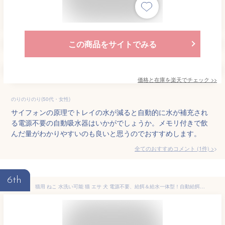
この商品をサイトでみる
価格と在庫を
楽天
でチェック
>>
のりのりのり(50代・女性)
サイフォンの原理でトレイの水が減ると自動的に水が補充され
る電源不要の自動吸水器はいかがでしょうか。メモリ付きで飲
んだ量がわかりやすいのも良いと思うのでおすすめします。
全てのおすすめコメント
(
1
件)
>
6th
猫用 ねこ 水洗い可能 猫 エサ 犬 電源不要、給餌＆給水一体型！自動給餌器 給餌器 えさやり ペットボウル 自動水やり機 洗いやすい 自動給水器 ペット ペット給餌器 いぬ 自動餌やり機 犬用 自動餌やり器