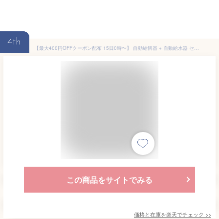
4th
【最大400円OFFクーポン配布 15日0時〜】 自動給餌器 + 自動給水器 セット ピンク ブルー 犬 猫 水飲み器 給水器 給餌器 キャットフード 自動 ペット オートペットフィーダー 自動餌やり機 自動餌やり器 水飲み機 電源不要
この商品をサイトでみる
価格と在庫を
楽天
でチェック
>>