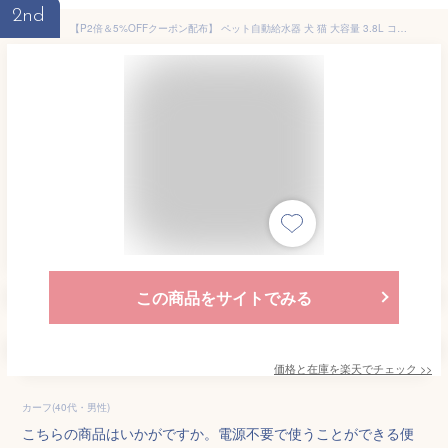
2nd
【P2倍＆5%OFFクーポン配布】 ペット自動給水器 犬 猫 大容量 3.8L コードレス 電源不要 ネコ 給水器 水分補給 自動給水器 給水 水飲み器 自動水やり器 脱水予防 受け皿 多頭飼い お留守番 水 犬用給水器 猫用給水器 自動 自動補水 お手入れ簡単 WPT-150
この商品をサイトでみる
価格と在庫を
楽天
でチェック
>>
カーフ(40代・男性)
こちらの商品はいかがですか。電源不要で使うことができる便