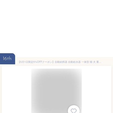
16th
【5月1日限定5%OFFクーポン】自動給餌器 自動給水器 一体型 猫 犬 重力式 電源不要 倒れない 大容量 3L+0.85L 詰まりにくい 取り外し可能 丸洗い可能 フード・水残量確認 シンプル かわいい 自動餌やり機 小型犬 中型犬 多頭飼い 停電対策 留守番 出張 旅行