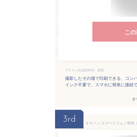
この
アナコンダ山田(30代・女性)
撮影したその場で印刷できる、コン
インク不要で、スマホに簡単に接続
全
3rd