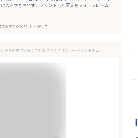
しに入る大きさです。プリントした写真をフォトフレーム
てのおすすめコメント（3件）
フォトプリンター 撮影したシーンをその場で写真にできる スマホプリンター インク不要 ZINK印刷技術 ARフォト写真 ARオーディオフォト Bluetooth接続 ワイヤレス印刷 高画質で仕上がり シールタイプ用紙 USB充電 家族の思い出 プレゼント 送料無料【PL保険加入済み安心】