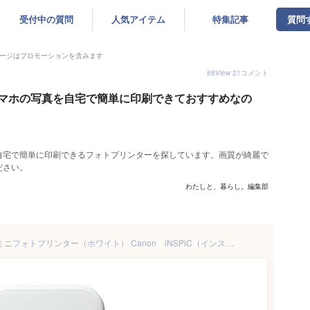
受付中の質問
人気アイテム
特集記事
質問
ージはプロモーションを含みます
88
View
21
コメント
マホの写真を自宅で簡単に印刷できておすすめなの
自宅で簡単に印刷できるフォトプリンターを探しています。画質が綺麗で
ださい。
わたしと、暮らし。編集部
キヤノン スマートフォン専用 ミニフォトプリンター（ホワイト） Canon iNSPiC（インスピック） PV-223-WH