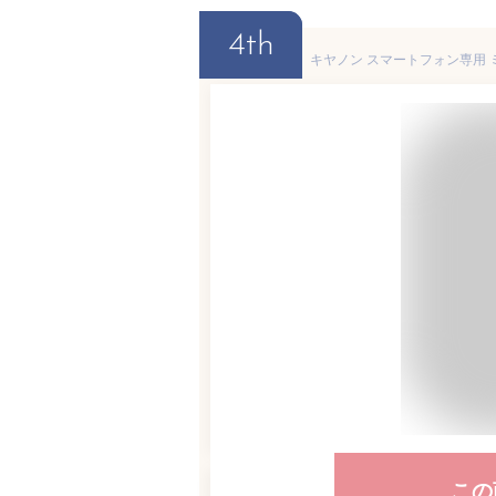
4th
この