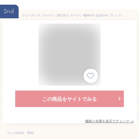
2nd
アコーディオンカーテン 間仕切り カーテン 幅98cm 丈200cm プレミアム 高密度生地 パタパタカーテン 階段カーテン 簡単 フリーカット 省エネ 目隠しカーテン リビング階段 冷房 暖房効率UP つっぱり棒での設置がおすすめ
この商品をサイトでみる
価格と在庫を
楽天
でチェック
>>
リンク(50代・男性)