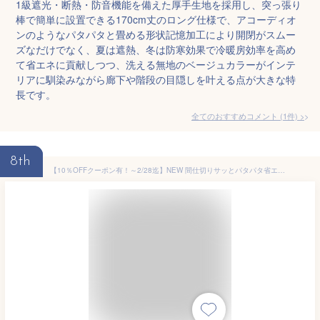
1級遮光・断熱・防音機能を備えた厚手生地を採用し、突っ張り
棒で簡単に設置できる170cm丈のロング仕様で、アコーディオ
ンのようなパタパタと畳める形状記憶加工により開閉がスムー
ズなだけでなく、夏は遮熱、冬は防寒効果で冷暖房効率を高め
て省エネに貢献しつつ、洗える無地のベージュカラーがインテ
リアに馴染みながら廊下や階段の目隠しを叶える点が大きな特
長です。
全てのおすすめコメント
(
1
件)
>
8th
【10％OFFクーポン有！～2/28迄】NEW 間仕切りサッとパタパタ省エネカーテン 95×265cm パタパタカーテン アコーディオンカーテン つっぱり 仕切り 冷気 遮断 電気代節約グッズ 節電対策 突っ張り棒 階段 暑さ対策 送料無料