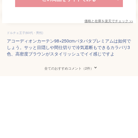
価格と在庫を
楽天
でチェック
>>
ドルチェ王子(60代・男性)
アコーディオンカーテン98×250cmパタパタプレミアムは如何で
しょう。サッと目隠しや間仕切りで冷気遮断もできるカラバリ3
色、高密度ブラウンがスタイリッシュでイイ感じですよ
全てのおすすめコメント（2件）