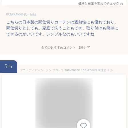
価格と在庫を
楽天
でチェック
>>
KUMIKAN(40代・女性)
こちらの日本製の間仕切りカーテンは遮熱性にも優れており、
間仕切りとしても。家庭で洗うこともでき、取り付けも簡単に
できるのがいいです。シンプルなのもいいですね
全てのおすすめコメント（2件）
5th
アコーディオンカーテン フローラ 100×200cm 150×250cm 間仕切り カーテン ロング のれん 花柄 おしゃれ ロング丈 暖簾 つっぱり パタパタ 目隠し 部屋 階段 玄関 リビング 遮熱 断熱 厚手 エコリエ 洗濯可 カット可 冷房 暖房 日本製 100cm幅 200cm丈 150cm幅 250cm丈