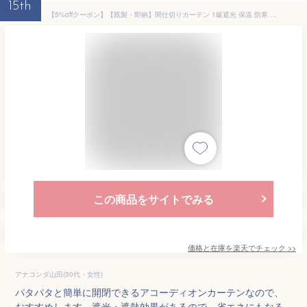
15th
【5%offクーポン】【既製・即納】間仕切りカーテン 1級遮光 保温 防寒 冬 アコーディオンカーテン のれん 暖簾 突っ張り棒付き可 遮熱 ロング 厚手 断熱 つっぱり式 形状記憶 おしゃれ 節電 保温省エネUVカット仕切りパタパタカーテン北欧シンプル 遮像 玄関
この商品をサイトでみる
価格と在庫を
楽天
でチェック
>>
アナコンダ山田(30代・女性)
パタパタと簡単に開閉できるアコーディオンカーテンなので、
おすすめします。遮光・遮熱効果があるので、省エネにもなる