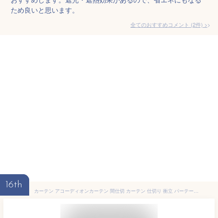
ため良いと思います。
全てのおすすめコメント
(
2
件)
>
16th
カーテン アコーディオンカーテン 間仕切 カーテン 仕切り 衝立 パーテーション のれん 1枚 100×260 おしゃれ シンプル 無地 ロング 遮像 UVカット 目隠し 洗濯可 カット可 玄関 出口 アコーディオンドア つっぱり パタパタカーテン 「kyu1」