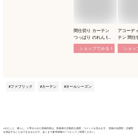
間仕切り カーテン
アコーデ
つっぱり のれん 幅
テン 間仕
100cm 丈250cm 暖
テン 幅98
ショップでみる
ショッ
簾 おしゃれ ロング
200cm 
可愛い レース 突っ
高密度生地
張り 断熱 遮光 保温
カーテン 
目隠し パタパタ UV
ン 簡単 
カット アコーディオ
ト 省エネ
ン 北欧 透けない ハ
ーテン リ
ファブリック
カーテン
オールシーズン
サミで切れる フリー
冷房 暖房
カット 玄関 階段 無
っぱり棒
地 白 ホワイト
おすすめ
※
わたしと、暮らし。
に寄せられた投稿内容は、投稿者の主観的な感想・コメントを含みます。 投稿の信憑性・正確性
を保証することはできませんので、あくまで参考情報の一つとしてご利用ください。