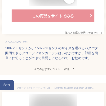
この商品をサイトでみる
価格と在庫を
楽天
でチェック
>>
どんどん(50代・男性)
100×200センチか、150×250センチのサイズを選べるパタパタ
開閉できるアコーディオンカーテンはいかがですか。部屋を簡
単に仕切ることができて目隠しになるので、お勧めです。
全てのおすすめコメント（2件）
6th
アコーディオンカーテン つっぱり 100cm幅 150cm幅 200cm丈 250cm丈 Nプレーン 全4色 ホワイト ネイビー アイボリー ブラウン 無地 シンプル パタパタカーテン 間仕切り 目隠し 防寒 断熱 省エネ 玄関 部屋 仕切り パントリー