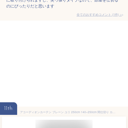
のにぴったりだと思います
全てのおすすめコメント
(
1
件)
>
11th
アコーディオンカーテン プレーン ユリ 250cm 140×250cm 間仕切り カーテン ロング のれん ロング丈 暖簾 おしゃれ つっぱり パタパタ 目隠し 部屋 階段 玄関 リビング エコリエ 遮熱 厚手 洗濯可 カット可 冷房 日本製 無地 シンプル 140cm幅 250cm丈