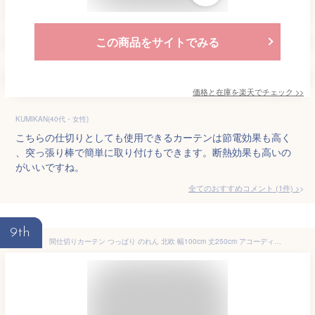
この商品をサイトでみる
価格と在庫を
楽天
でチェック
>>
KUMIKAN(40代・女性)
こちらの仕切りとしても使用できるカーテンは節電効果も高く
、突っ張り棒で簡単に取り付けもできます。断熱効果も高いの
がいいですね。
全てのおすすめコメント
(
1
件)
>
9th
間仕切りカーテン つっぱり のれん 北欧 幅100cm 丈250cm アコーディオンカーテン パタパタ 遮熱 保温 遮像 目隠し パーテーション UVカット カーテン 節電 洗濯可 おしゃれ 寒さ対策【送料無料】