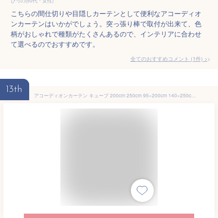
ぴっの(50代・女性)
こちらの間仕切りや目隠しカーテンとして便利なアコーディオ
ンカーテンはいかがでしょう。突っ張り棒で取付が出来て、色
柄がおしゃれで種類がたくさんあるので、インテリアに合わせ
て選べるのでおすすめです。
全てのおすすめコメント
(
1
件)
>
13th
アコーディオンカーテン キューブ 200cm 250cm 95×200cm 140×250cm 間仕切り カーテン ロング のれん ロング丈 暖簾 おしゃれ つっぱり パタパタ 目隠し 部屋 階段 玄関 リビング エコリエ 遮熱 洗濯可 冷房 日本製 95cm幅 200cm丈 140cm幅 250cm丈