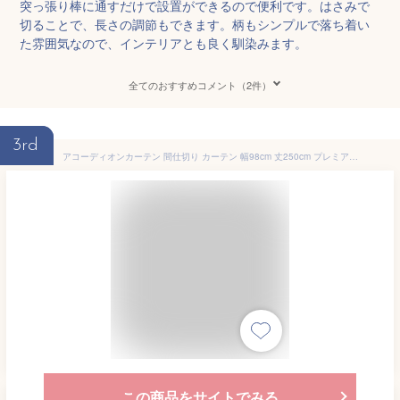
突っ張り棒に通すだけで設置ができるので便利です。はさみで
切ることで、長さの調節もできます。柄もシンプルで落ち着い
た雰囲気なので、インテリアとも良く馴染みます。
全てのおすすめコメント（2件）
3rd
アコーディオンカーテン 間仕切り カーテン 幅98cm 丈250cm プレミアム 高密度生地 階段カーテン パタパタカーテン 簡単 フリーカット 省エネ 目隠しカーテン リビング階段 冷房 暖房効率UP つっぱり棒での設置がおすすめ
この商品をサイトでみる