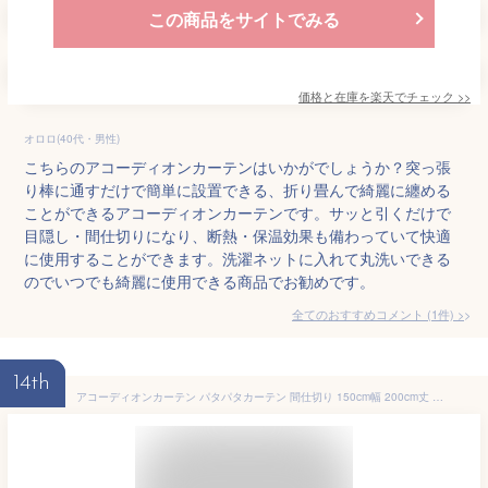
この商品をサイトでみる
価格と在庫を
楽天
でチェック
>>
オロロ(40代・男性)
こちらのアコーディオンカーテンはいかがでしょうか？突っ張
り棒に通すだけで簡単に設置できる、折り畳んで綺麗に纏める
ことができるアコーディオンカーテンです。サッと引くだけで
目隠し・間仕切りになり、断熱・保温効果も備わっていて快適
に使用することができます。洗濯ネットに入れて丸洗いできる
のでいつでも綺麗に使用できる商品でお勧めです。
全てのおすすめコメント
(
1
件)
>
14th
アコーディオンカーテン パタパタカーテン 間仕切り 150cm幅 200cm丈 アールデコ アイボリー 11061