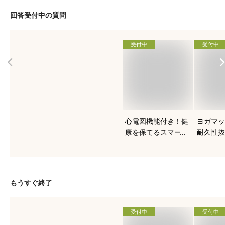
回答受付中の質問
受付中
受付中
心電図機能付き！健
ヨガマッ
康を保てるスマート
耐久性抜
ウォッチのおすすめ
すい人気
は？
は？
もうすぐ終了
受付中
受付中