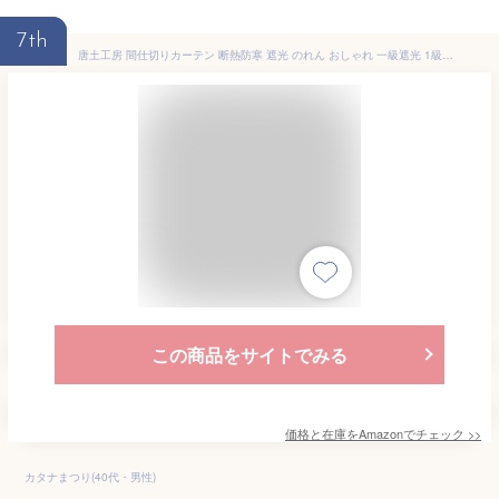
7th
唐土工房 間仕切りカーテン 断熱防寒 遮光 のれん おしゃれ 一級遮光 1級 暖簾 170cm丈 100cm幅 1枚 ロング アコーディオンカーテン 間仕切り レール式 つっぱり パタパタカーテン ドアカーテン 突っ張り棒カーテン 省エネ 目隠し 保温 防音 無地 厚手 形状記憶 のレン 廊下 洗える ベージュ
この商品をサイトでみる
価格と在庫を
Amazon
でチェック
>>
カタナまつり(40代・男性)