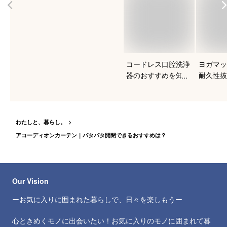
コードレス口腔洗浄
ヨガマッ
器のおすすめを知り
耐久性抜
たい！
すい人気
は？
わたしと、暮らし。
アコーディオンカーテン｜パタパタ開閉できるおすすめは？
Our Vision
ーお気に入りに囲まれた暮らしで、日々を楽しもうー
心ときめくモノに出会いたい！お気に入りのモノに囲まれて暮