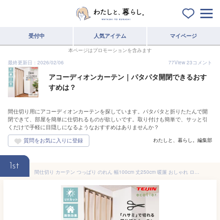
受付中
人気アイテム
マイページ
本ページはプロモーションを含みます
最終更新日：2026/02/06
77
View
23
コメント
アコーディオンカーテン｜パタパタ開閉できるおす
すめは？
間仕切り用にアコーディオンカーテンを探しています。パタパタと折りたたんで開
閉できて、部屋を簡単に仕切れるものが欲しいです。取り付けも簡単で、サッと引
くだけで手軽に目隠しになるようなおすすめはありませんか？
わたしと、暮らし。編集部
1st
間仕切り カーテン つっぱり のれん 幅100cm 丈250cm 暖簾 おしゃれ ロング 可愛い レース 突っ張り 断熱 遮光 保温 目隠し パタパタ UVカット アコーディオン 北欧 透けない ハサミで切れる フリーカット 玄関 階段 無地 白 ホワイト