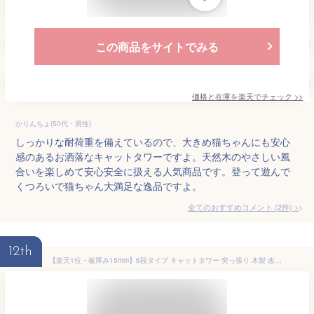
この商品をサイトでみる
価格と在庫を
楽天
でチェック
>>
かりんちょ(50代・男性)
しっかりな耐荷重を備えているので、大きめ猫ちゃんにも安心
感のあるお洒落なキャットタワーですよ。天然木のやさしい風
合いを楽しめて安心安全に扱える人気商品です。登って遊んで
くつろいで猫ちゃん大満足な逸品ですよ。
全てのおすすめコメント
(
2
件)
>
12th
【楽天1位・板厚み15mm】6段タイプ キャットタワー 突っ張り 木製 改良版 シニア スリム 爪とぎ 滑り止めマット付き クリアボウル 木登り シンプル キャットツリー 大型猫 中型 おしゃれ 省スベース 宇宙船 爪とぎ 多頭飼い 賃貸 安定 203~268cm 天然麻 コットン紐