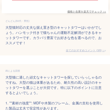
価格と在庫を
楽天
でチェック
>>
どんどん(50代・男性)
大型猫対応の丈夫な据え置き型のキャットタワーはいかがでし
ょう。ハンモック付きで猫ちゃんの運動不足解消ができるキャ
ットタワーです。カラバリ豊富でお好きな色を選べるので、お
ススメです！
全てのおすすめコメント
(
3
件)
>
AIによる回答
大型猫に適した頑丈なキャットタワーを探していらっしゃるの
ですね。大型の猫は体重があるため、耐久性の高い設計のキャ
ットタワーを選ぶことが大切です。特に以下のポイントに注意
するとよいでしょう。

1. **素材の強度**: MDFや木製のフレーム、金属の支柱を使用し
た製品は丈夫で安定性があります。
