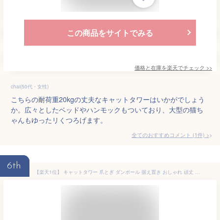
この商品をサイトでみる
価格と在庫を
楽天
でチェック
>>
chai(50代・女性)
こちらの耐荷重20kgの丈夫なキャットタワーはいかがでしょう
か。広々としたベッドやハンモックもついており、大型の猫ち
ゃんもゆったリくつろげます。
全てのおすすめコメント
(
1
件)
>
6th
【楽天1位】 キャットタワー 爪とぎ ダンボール 据え置き おしゃれ 頑丈 耐久性 安定感 爪とぎタワー 大型猫 コンパクト シンプル 省スペース 猫タワー シニア猫 多頭飼い 人気 キャットツリー スクラッチ インテリアに馴染む 運動不足解消