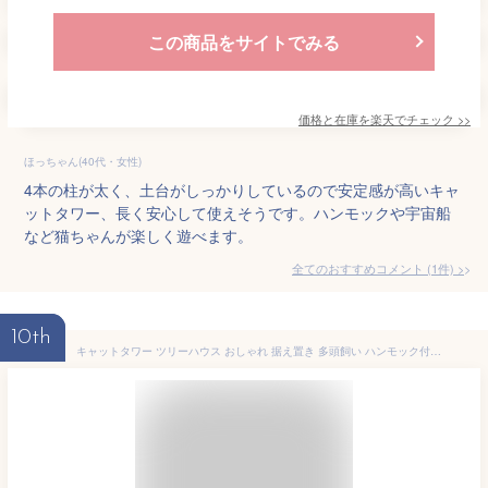
この商品をサイトでみる
価格と在庫を
楽天
でチェック
>>
ほっちゃん(40代・女性)
4本の柱が太く、土台がしっかりしているので安定感が高いキャ
ットタワー、長く安心して使えそうです。ハンモックや宇宙船
など猫ちゃんが楽しく遊べます。
全てのおすすめコメント
(
1
件)
>
10th
キャットタワー ツリーハウス おしゃれ 据え置き 多頭飼い ハンモック付き キャットハウス 爪とぎ おもちゃ 転倒防止 ペット 木製 SGS FSC認証 猫 ねこ タワー 麻紐 猫用品 ペット用品 頑丈 安定 室内 運動不足 猫タワー 爪研ぎ 麻紐 ねこ