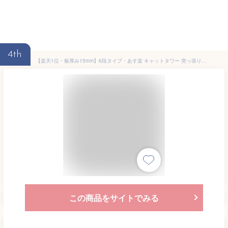
4th
【楽天1位・板厚み15mm】6段タイプ・あす楽 キャットタワー 突っ張り 木製 スリム 木登り シニア クリアボウル シンプル キャットツリー 猫タワー 極太 直径12cm 大型猫 中型 おしゃれ 滑り止めマット付き 省スベース 宇宙船 爪とぎ 多頭飼い 安定 天然麻 コットン紐
この商品をサイトでみる