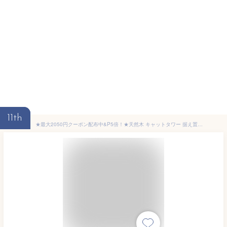
11th
★最大2050円クーポン配布中&P5倍！★天然木 キャットタワー 据え置き 無垢材 超大型 豪華 高さ160cm 耐荷重140KG 安全で異臭なし 多頭飼い 猫ハウス 天然サイザル麻紐 爪とぎ キャットツリ 見晴台 透明宇宙船 運動不足解消