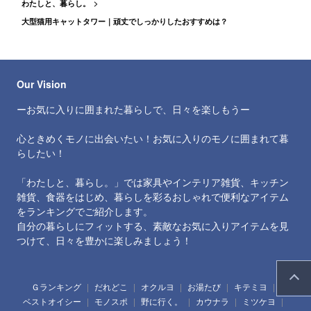
を教えて
わたしと、暮らし。
大型猫用キャットタワー｜頑丈でしっかりしたおすすめは？
Our Vision
ーお気に入りに囲まれた暮らしで、日々を楽しもうー
心ときめくモノに出会いたい！お気に入りのモノに囲まれて暮
らしたい！
「わたしと、暮らし。」では家具やインテリア雑貨、キッチン
雑貨、食器をはじめ、暮らしを彩るおしゃれで便利なアイテム
をランキングでご紹介します。
自分の暮らしにフィットする、素敵なお気に入りアイテムを見
つけて、日々を豊かに楽しみましょう！
Ｇランキング
だれどこ
オクルヨ
お湯たび
キテミヨ
ベストオイシー
モノスポ
野に行く。
カウナラ
ミツケヨ