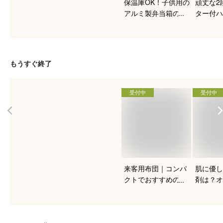
保温庫OK！子供用の
頑丈な2
アルミ製弁当箱のお
ター付ハ
すすめは？
クのおす
たい！
もうすぐ終了
受付中
受付中
来客用布団｜コンパ
肌に優し
クトでおすすめの商
剤は？オ
品を教えて。
ク・無添
肌や赤ち
して使え