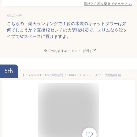
価格と在庫を
楽天
でチェック
>>
だんごっ鼻
こちらの、楽天ランキングで１位の木製のキャットタワーは如
何でしょうか？直径12センチの大型猫対応で、スリムな６段タ
イプで省スペースに置けますよ。
全てのおすすめコメント（2件）
5th
【P5★5%OFF 01/9-16限定!!】FEANDREA キャットタワー 大型猫用 猫タワー 多頭飼い 人気 ハンモック耐荷重20kg 爪とぎ 登りやすい ボンボン 天然麻紐 据え置き 運動不足解消 安定性 高さ143CM 送料無料(北海道 沖縄 離島など除く)