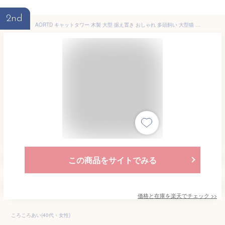
2nd
AORTD キャットタワー 木製 大型 据え置き おしゃれ 多頭飼い 大型猫 宇宙船 高さ182cm 中型 ペット用品 隠れ家 透明ボウル ハンモック 安定 頑丈 ねこ 運動不足解消 麻紐 猫ハウス 送料無料
この商品をサイトでみる
価格と在庫を
楽天
でチェック
>>
ころころあい(40代・女性)