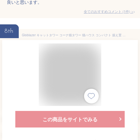
良いと思います。
全てのおすすめコメント
(
1
件)
>
8th
Globlazer キャットタワー コーナ猫タワー 猫ハウス コンパクト 据え置 き 天然麻紐 爪とぎポール 隠れ家 展望台 ハンモック ポンポン おもちゃ 転倒防止装置 優しい丸角設計 おしゃれ 省スペース 登りやすい 組立簡単 頑丈 安定感 運動不足解消 高さ130cm ベージュ C51
この商品をサイトでみる