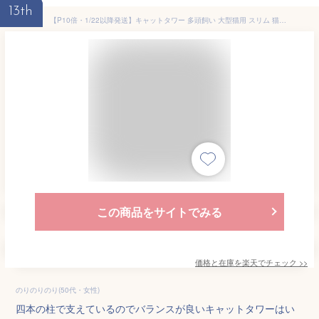
13th
【P10倍・1/22以降発送】キャットタワー 多頭飼い 大型猫用 スリム 猫タワー 大型 爪研ぎ 麻紐 ハンモック 据え置き 省スペース 人気 おしゃれ かわいい シンプル おもちゃ 運動不足 安定 頑丈 大型猫 高さ170cm
この商品をサイトでみる
価格と在庫を
楽天
でチェック
>>
のりのりのり(50代・女性)
四本の柱で支えているのでバランスが良いキャットタワーはい