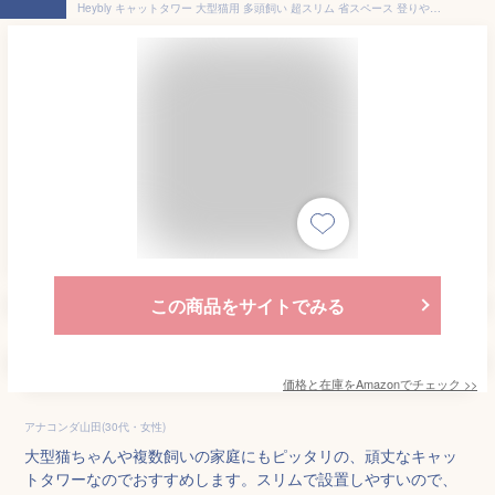
Heybly キャットタワー 大型猫用 多頭飼い 超スリム 省スペース 登りやすい ハンモック キャットハウス 大型見晴らし台 麻紐 爪研ぎ棒 高さ153cm ライトブラウン HCT050MU
この商品をサイトでみる
価格と在庫を
Amazon
でチェック
>>
アナコンダ山田(30代・女性)
大型猫ちゃんや複数飼いの家庭にもピッタリの、頑丈なキャッ
トタワーなのでおすすめします。スリムで設置しやすいので、