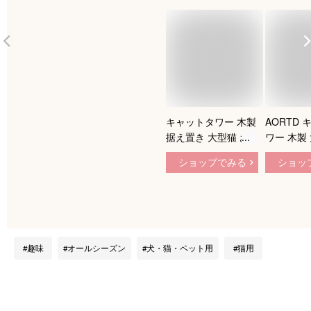
キャットタワー 木製
AORTD
据え置き 大型猫 お
ワー 木製
しゃれ シニア キャ
置き おし
ショップでみる
ショッ
ットツリー 猫タワー
飼い 大型
中型 宇宙船 クリア
高さ182c
ボウル 隠れ家 爪と
ット用品 
ぎ 多頭飼い 安定 ね
明ボウル 
こ 運動不足解消 麻
安定 頑丈
紐 猫ハウス あす楽
不足解消 
趣味
オールシーズン
犬・猫・ペット用
猫用
インテリア コーナー
ウス 送料
適用 省スペース 隠
れ家補強対策