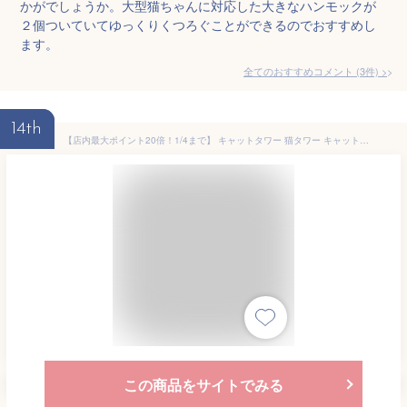
かがでしょうか。大型猫ちゃんに対応した大きなハンモックが
２個ついていてゆっくりくつろぐことができるのでおすすめし
ます。
全てのおすすめコメント
(
3
件)
>
14th
【店内最大ポイント20倍！1/4まで】 キャットタワー 猫タワー キャットタワー 大型猫 多頭飼い おしゃれ 据え置き スリム 中型 大型 ハンモック付 かわいい おもちゃ 運動不足 安定 頑丈 爪とぎ 爪研ぎ 麻紐 子猫 シニア 省スペース 送料無料 AIFY
この商品をサイトでみる