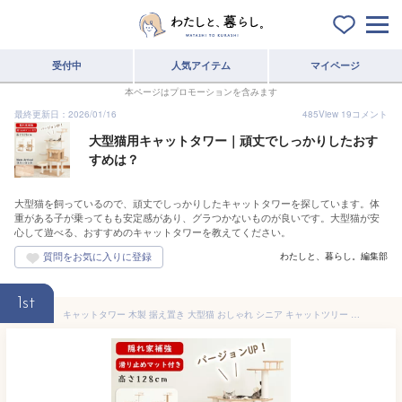
受付中
人気アイテム
マイページ
本ページはプロモーションを含みます
最終更新日：2026/01/16
485
View
19
コメント
大型猫用キャットタワー｜頑丈でしっかりしたおす
すめは？
大型猫を飼っているので、頑丈でしっかりしたキャットタワーを探しています。体
重がある子が乗ってもも安定感があり、グラつかないものが良いです。大型猫が安
心して遊べる、おすすめのキャットタワーを教えてください。
わたしと、暮らし。編集部
1st
キャットタワー 木製 据え置き 大型猫 おしゃれ シニア キャットツリー 猫タワー 中型 宇宙船 クリアボウル 隠れ家 爪とぎ 多頭飼い 安定 ねこ 運動不足解消 麻紐 猫ハウス あす楽 インテリア コーナー適用 省スペース 隠れ家補強対策