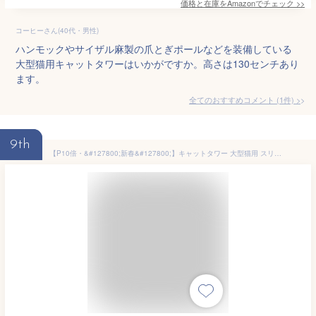
価格と在庫を
Amazon
でチェック
>>
コーヒーさん(40代・男性)
ハンモックやサイザル麻製の爪とぎポールなどを装備している
大型猫用キャットタワーはいかがですか。高さは130センチあり
ます。
全てのおすすめコメント
(
1
件)
>
9th
【P10倍・&#127800;新春&#127800;】キャットタワー 大型猫用 スリム 猫タワー 多頭飼い 大型 据え置き 省スペース ハンモック 人気 おしゃれ かわいい シンプル おもちゃ 運動不足 安定 頑丈 多色 170cm