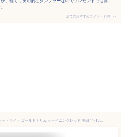
すか。軽くて実用的なタンブラーなのでプレゼントでも喜
す。
全てのおすすめコメント
(
1
件)
>
セーラー万年筆 万年筆 プロフィットライト ゴールドトリム シャイニングレッド 中細 11-1038-330