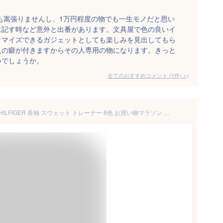
も嵩張りませんし、1万円程度の物でも一生モノだと思い
に記す時など意外と出番があります。文具屋で色の良いイ
タマイズできるガジェットとしても楽しみを見出してもら
人の癖が付きますからその人専用の物になります。きっと
いでしょうか。
全てのおすすめコメント
(
1
件)
>
■トミーヒルフィガー TOMMY HILFIGER 長袖 スウェット トレーナー 6色 お買い物マラソン 最大 ポイント 24倍 ! ラッピング 無料! あす楽 3980円以上 送料無料 ! メンズ かっこいい プレゼント ギフト にも! 秋物 新作 入荷!