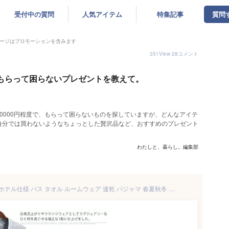
受付中の質問
人気アイテム
特集記事
質問
ージはプロモーションを含みます
351
View
28
コメント
がもらって困らないプレゼントを教えて。
0000円程度で、もらって困らないものを探していますが、どんなアイテ
自分では買わないようなちょっとした贅沢品など、おすすめのプレゼント
わたしと、暮らし。編集部
バスローブ ガウン メンズ 高級ホテル仕様 バス タオル ルームウェア 速乾 パジャマ 春夏秋冬 部屋着 ホテル仕様 防寒 保温 ミモレ丈 ロング お