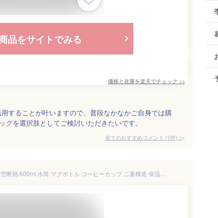
商品をサイトでみる
価格と在庫を
楽天
でチェック
>>
活用することが叶いますので、普段なかなかご自身では購
バッグを選択肢としてご検討いただきたいです。
全てのおすすめコメント
(
1
件)
>
ALNAE タンブラー ふた付き 真空断熱 600ml 水筒 マグボトル コーヒーカップ 二重構造 保温保冷 直飲み 大容量 ビール コーヒー 直接ドリップ ネイビー