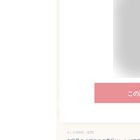
この
りいど(40代・女性)