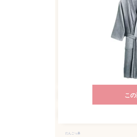
この
だんごっ鼻