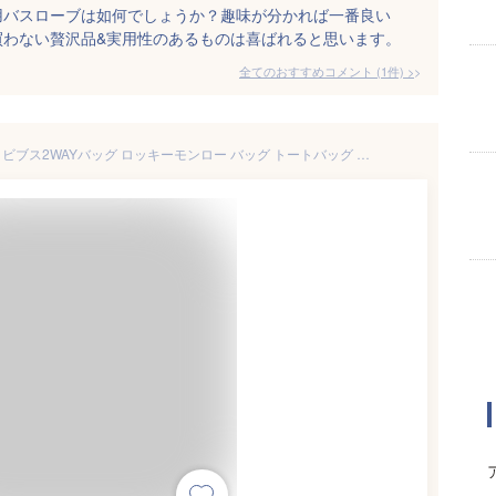
用バスローブは如何でしょうか？趣味が分かれば一番良い
買わない贅沢品&実用性のあるものは喜ばれると思います。
全てのおすすめコメント
(
1
件)
>
Butler Verner Sails 日本製/国産 ビブス2WAYバッグ ロッキーモンロー バッグ トートバッグ レッド ブルー ホワイト オレンジ【送料無料】