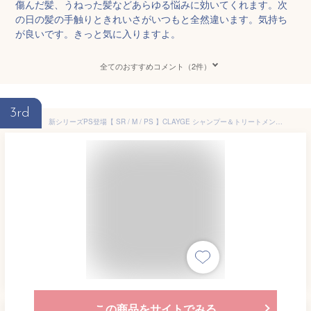
傷んだ髪、うねった髪などあらゆる悩みに効いてくれます。次
の日の髪の手触りときれいさがいつもと全然違います。気持ち
が良いです。きっと気に入りますよ。
全てのおすすめコメント（2件）
3rd
新シリーズPS登場【 SR / M / PS 】CLAYGE シャンプー＆トリートメント セット 各500mlノンシリコンシャンプー アミノ酸シャンプー クレージュ クレイ 泥 くせ毛 オーガニック うねり パールシャイン さらさら
この商品をサイトでみる