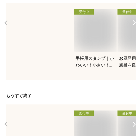
受付中
受付中
手帳用スタンプ｜か
お風呂用
わいい！小さい！ス
風呂を良
ケジュール帳におす
る！人気
すめを教えて下さ
は？
い。
もうすぐ終了
受付中
受付中