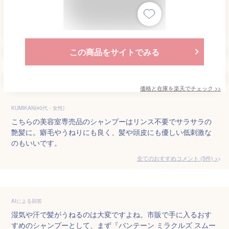
この商品をサイトでみる
価格と在庫を
楽天
でチェック
>>
KUMIKAN(40代・女性)
こちらの美容室専売品のシャンプーはリンス不要でサラサラの
艶髪に。癖毛やうねりにも良く、髪や頭皮にも優しい低刺激な
のもいいです。
全てのおすすめコメント
(
5
件)
>
AIによる回答
湿気や汗で髪がうねるのは大変ですよね。市販で手に入るおす
すめのシャンプーとして、まず『パンテーン ミラクルズ スムー