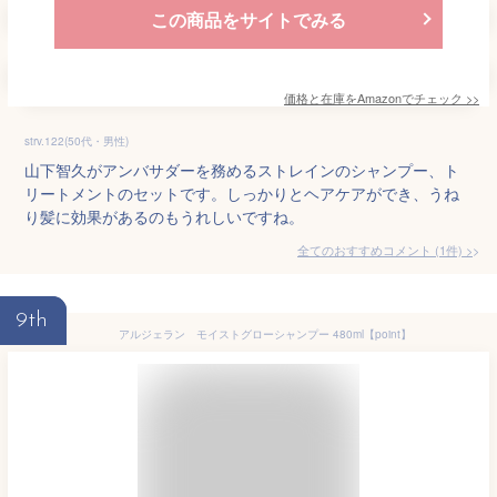
この商品をサイトでみる
価格と在庫を
Amazon
でチェック
>>
strv.122(50代・男性)
山下智久がアンバサダーを務めるストレインのシャンプー、ト
リートメントのセットです。しっかりとヘアケアができ、うね
り髪に効果があるのもうれしいですね。
全てのおすすめコメント
(
1
件)
>
9th
アルジェラン モイストグローシャンプー 480ml【point】