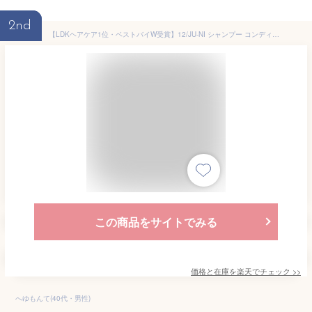
2nd
【LDKヘアケア1位・ベストバイW受賞】12/JU-NI シャンプー コンディショナー ボトルセット / くせ毛 ヘアケア トリートメント ダメージ 補修 うねり 指通り まとまり 寝癖 枝毛 切れ毛 女性 アミノ酸シャンプー アミノ酸 頭皮 12シャンプー プレゼントにも【送料無料】
この商品をサイトでみる
価格と在庫を
楽天
でチェック
>>
へゆもんて(40代・男性)