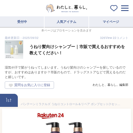
受付中
人気アイテム
マイページ
本ページはプロモーションを含みます
最終更新日：2025/09/02
326
View
22
コメント
うねり髪向けシャンプー｜市販で買えるおすすめを
教えてください！
湿気や汗で髪がうねってしまいます。うねり髪向けのシャンプーを探しているので
すが、おすすめはありますか？市販のもので、ドラッグストアなどで買えるものだ
と嬉しいです。
わたしと、暮らし。編集部
1st
パンテーンミラクルズ うねりコントロール＆リペア ポンプセット(1セット)【PANTENE MIRACLES】