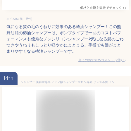
価格と在庫を
楽天
でチェック
>>
エイム(50代・男性)
気になる髪の毛のうねりに効果のある椿油シャンプー！この熊
野油脂の椿油シャンプーは、ポンプタイプで一回のコストパフ
ォーマンスも優秀なノンシリコンシャンプー♪気になる髪のごわ
つきやうねりもしっとり軽やかにまとまる、手櫛でも髪がまと
まりやすくなる椿油シャンプーです。
全てのおすすめコメント
(
2
件)
>
14th
シャンプー 美容室専売 アミノ酸シャンプーサロン専売 リンス不要 ノンシリコン オールインワンシャンプー 【 オンリーシャンプー II 500cc】 サロンシャンプー リンスインシャンプー 低刺激シャンプー うねり くせ毛 敏感肌