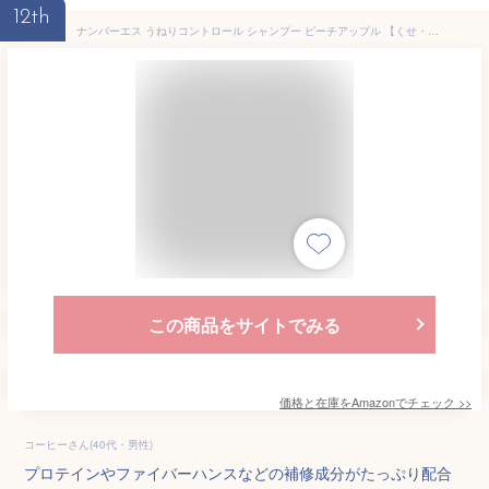
12th
ナンバーエス うねりコントロール シャンプー ピーチアップル 【くせ・うねり】 450ｍL くせ毛 髪骨格 ヘアケア 日本製
この商品をサイトでみる
価格と在庫を
Amazon
でチェック
>>
コーヒーさん(40代・男性)
プロテインやファイバーハンスなどの補修成分がたっぷり配合