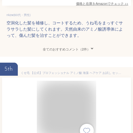
価格と在庫を
Amazon
でチェック
>>
nkzw(60代・男性)
空洞化した髪を補修し、コートするため、うね毛をまっすぐサ
ラサラした髪にしてくれます。天然由来のアミノ酸誘導体によ
って、傷んだ髪を治すことができます。
全てのおすすめコメント（2件）
5th
くせ毛 【公式】プロフェッショナル アミノ酸 海藻 ヘアケア お試し セット 送料無料 【シャンプー コンディショナー 各 1000ml ヘアパック 800g】 癖毛 改善 縮毛 縮毛矯正 髪質改善 髪 さらさら しっとり うるうる サラ トリートメント 保湿 美容 いい 香り