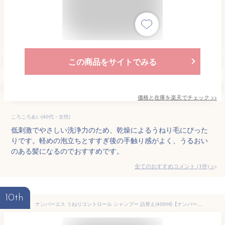
この商品をサイトでみる
価格と在庫を
楽天
でチェック
>>
ころころあい(40代・女性)
低刺激でやさしい洗浄力のため、乾燥によるうねり毛にぴった
りです。軽めの泡立ちとすすぎ後の手触り感がよく、うるおい
のある髪になるのでおすすめです。
全てのおすすめコメント
(
1
件)
>
10th
ナンバーエス うねりコントロール シャンプー 詰替え(400ml)【ナンバーエス】[うねり くせ毛 ファイバーハンス]