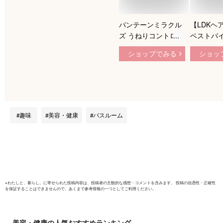
パンテーンミラクル
【LDKヘ
ズ うねりコントロー
ベストバ
ル＆リペア ポンプセ
12/JU-N
ショップでみる
ショッ
ット(1セット)
コンディシ
【PANTENE
トルセット
MIRACLES】
ヘアケア 
ント ダメ
うねり 指
まり 寝癖
趣味
美容・健康
バスルーム
毛 女性 
ャンプー 
頭皮 12
プレゼン
料無料】
※
わたしと、暮らし。
に寄せられた投稿内容は、投稿者の主観的な感想・コメントを含みます。 投稿の信憑性・正確性
を保証することはできませんので、あくまで参考情報の一つとしてご利用ください。
美容・健康
の人気おすすめランキング