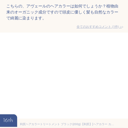
こちらの、アヴェールのヘアカラーは如何でしょうか？植物由
来のオーガニック成分ですので頭皮に優しく髪も自然なカラー
で綺麗に染まります。
全てのおすすめコメント
(
1
件)
>
16th
利尻ヘアカラートリートメント ブラック(200g)【利尻】[ヘアカラー カラー剤 白髪かくし 白髪]