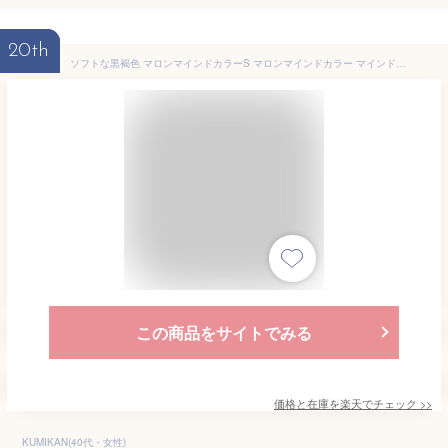
20th
ソフトな黒褐色 マロンマインドカラーS マロンマインドカラー マインドカラーS 3組入 業務用 白髪染め ヘアカラークリーム 肌にやさしい ジミアン無し 低刺激 天然植物性染料配合 非酸化染毛剤 【レビュー投稿で300円offクーポン配布】
この商品をサイトでみる
価格と在庫を
楽天
でチェック
>>
KUMIKAN(40代・女性)