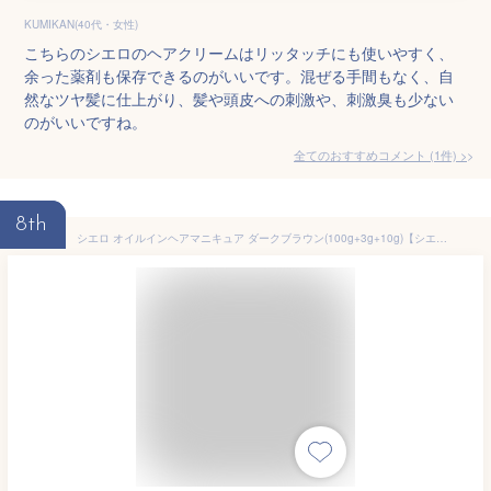
KUMIKAN(40代・女性)
こちらのシエロのヘアクリームはリッタッチにも使いやすく、
余った薬剤も保存できるのがいいです。混ぜる手間もなく、自
然なツヤ髪に仕上がり、髪や頭皮への刺激や、刺激臭も少ない
のがいいですね。
全てのおすすめコメント
(
1
件)
>
8th
シエロ オイルインヘアマニキュア ダークブラウン(100g+3g+10g)【シエロ(CIELO)】[白髪隠し]