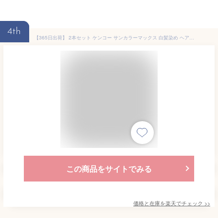
4th
【365日出荷】 2本セット ケンコー サンカラーマックス 白髪染め ヘアクリーム 75g 専用くし付き ヘアカラー しらが染め 男性用 女性用 ブラック ダークブラウン ブラウン 簡単 手軽 部分染め 全体染め 毛染め おすすめ セルフ メンズ レディース 頭皮に優しい まとめ買い
この商品をサイトでみる
価格と在庫を
楽天
でチェック
>>