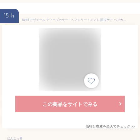
15th
Aveil アヴェール ディープカラー・ヘアトリートメント 頭皮ケア ヘアカラー 毛染め 染毛剤 白髪 白髪染め 植物由来 ツヤ髪 無添加 オーガニック マックスグロー マックス・グロー Max Grow
この商品をサイトでみる
価格と在庫を
楽天
でチェック
>>
だんごっ鼻