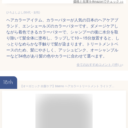
価格と在庫を
Amazon
でチェック
>>
ひろよしよし(50代・女性)
ヘアカラーアイテム、カラーバターが人気の日本のヘアケアブ
ランド、エンシェールズのカラーバターです。ダメージケアし
ながら着色できるカラーバターで、シャンプーの後に水分を取
り除いて髪全体に塗布し、ラップして10～15分放置すると、し
っとりなめらかな手触りで髪が染まります。トリートメントベ
ースのため、髪にやさしく、アッシュピンク、オーシャンブル
ーなど34色があり髪の色やカラーに合わせて選べます。
全てのおすすめコメント
(
1
件)
>
18th
【オーガニック 白髪ケア】biseno ヘアカラートリートメント ライトブラウン 150g(約1か月分) ジアミンフリー レディース メンズ フローラルの香り 植物由来