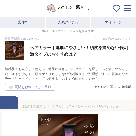
受付中
人気アイテム
マイページ
本ページはプロモーションを含みます
最終更新日：2026/01/19
469
View
23
コメント
ヘアカラー｜地肌にやさしい！頭皮を痛めない低刺
激タイプのおすすめは？
敏感肌でも安心して使える、地肌にやさしいヘアカラーを探しています。ツンとし
たニオイが少なく、頭皮がヒリヒリしない低刺激タイプが理想です。白髪染めやカ
ラートリートメントとしても使える、おすすめはありますか？
わたしと、暮らし。編集部
1st
【公式】白髪染め ノンジアミン カラートリートメント 180g 約1ヵ月分 白髪染め トリートメント カラーコンディショナー 無添加 アッシュブラウン ダークブラウン ヘアカラー毛染め 低刺激 天然95％ 国産オーガニック ハナオーガニック