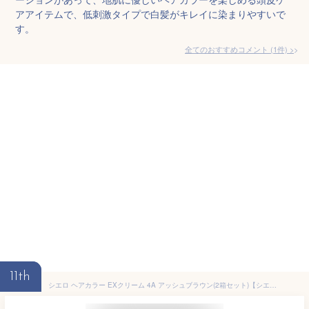
アアイテムで、低刺激タイプで白髪がキレイに染まりやすいで
す。
全てのおすすめコメント
(
1
件)
>
11th
シエロ ヘアカラー EXクリーム 4A アッシュブラウン(2箱セット)【シエロ(CIELO)】[白髪染め]