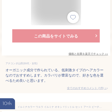
この商品をサイトでみる
価格と在庫を
楽天
でチェック
>>
アナコンダ山田(30代・女性)
オーガニック成分で作られている、低刺激タイプのヘアカラー
なのでおすすめします。カラバリが豊富なので、好きな色を選
べるため良いと思います。
全てのおすすめコメント
(
1
件)
>
10th
イルミナカラー ウエラ イルミナ オキシ 1リットル セット アース ビーチ サンセット オーシャン ヌード サファリ フォレスト スターダスト シャドウ ピンク ブルー パープル オレンジ イエロー グリーン アッシュ グレージュ ヘアカラー 女性用 業務用 4/17更新♪