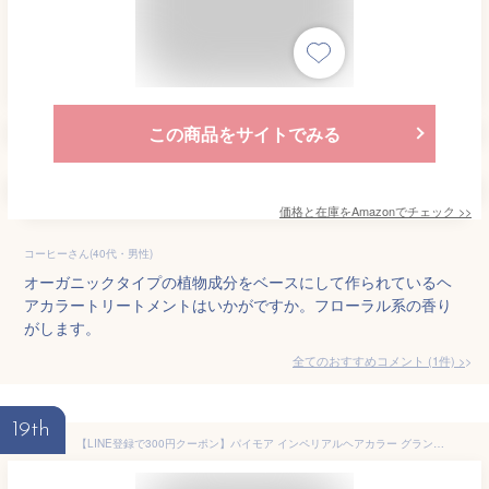
この商品をサイトでみる
価格と在庫を
Amazon
でチェック
>>
コーヒーさん(40代・男性)
オーガニックタイプの植物成分をベースにして作られているヘ
アカラートリートメントはいかがですか。フローラル系の香り
がします。
全てのおすすめコメント
(
1
件)
>
19th
【LINE登録で300円クーポン】パイモア インペリアルヘアカラー グランデ 1剤 ナチュラル系 100g|paimore πmore nb-03 nb-04 nb-05 nb-06 nb-07 nb-08 nb-09 カラー剤 業務用 低刺激 プロ用 ヘアカラー パイモア カラー剤 カラー 美容院専売