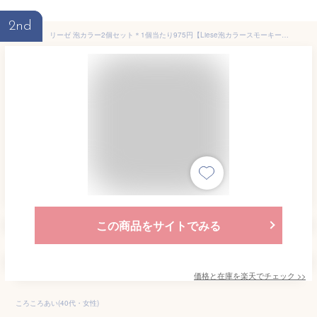
2nd
リーゼ 泡カラー2個セット＊1個当たり975円【Liese泡カラースモーキーアッシュグレイ ( 108ml )(医薬部外品)】花王ヘアカラー
この商品をサイトでみる
価格と在庫を
楽天
でチェック
>>
ころころあい(40代・女性)