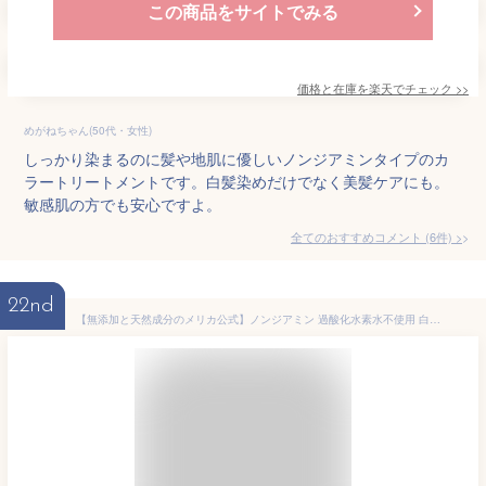
この商品をサイトでみる
価格と在庫を
楽天
でチェック
>>
めがねちゃん(50代・女性)
しっかり染まるのに髪や地肌に優しいノンジアミンタイプのカ
ラートリートメントです。白髪染めだけでなく美髪ケアにも。
敏感肌の方でも安心ですよ。
全てのおすすめコメント
(
6
件)
>
22nd
【無添加と天然成分のメリカ公式】ノンジアミン 過酸化水素水不使用 白髪染め ジアミン不使用 ヘアカラー 保湿 傷まない低刺激性 敏感肌 ダメージケア パサつき 頭皮のかゆみ スカルプケア ボリュームアップ 万葉染ネイチャーカラー