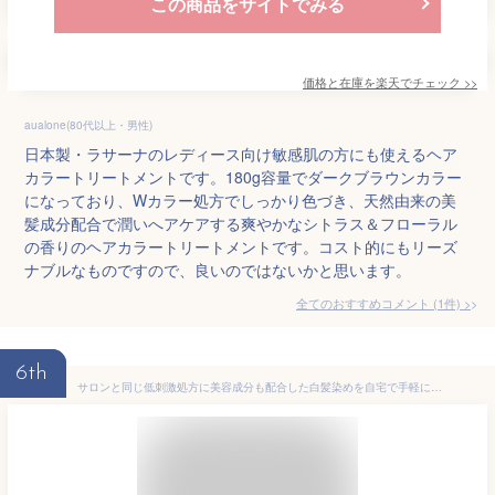
この商品をサイトでみる
価格と在庫を
楽天
でチェック
>>
aualone(80代以上・男性)
日本製・ラサーナのレディース向け敏感肌の方にも使えるヘア
カラートリートメントです。180g容量でダークブラウンカラー
になっており、Wカラー処方でしっかり色づき、天然由来の美
髪成分配合で潤いへアケアする爽やかなシトラス＆フローラル
の香りのヘアカラートリートメントです。コスト的にもリーズ
ナブルなものですので、良いのではないかと思います。
全てのおすすめコメント
(
1
件)
>
6th
サロンと同じ低刺激処方に美容成分も配合した白髪染めを自宅で手軽に【白髪染め 女性用 セルフ ヘアカラー セット プレミアム トリートメント 付き COLORIS カラリス公式】 白髪も染まる おしゃれ染め カラーリング 毛染め ホームカラー ヘアケア 白髪ぼかし 低刺激