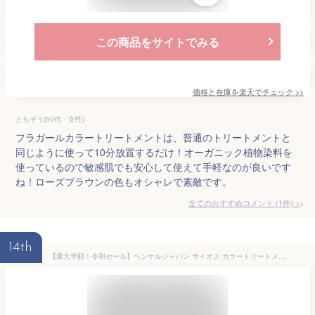
この商品をサイトでみる
価格と在庫を
楽天
でチェック
>>
ともぞう(50代・女性)
フラガールカラートリートメントは、普通のトリートメントと
同じように使って10分放置するだけ！オーガニック植物染料を
使っているので敏感肌でも安心して使えて手軽なのが良いです
ね！ローズブラウンの色もオシャレで素敵です。
全てのおすすめコメント
(
1
件)
>
14th
【最大半額！令和セール】ヘンケルジャパン サイオス カラートリートメント ダークブラウン 180g