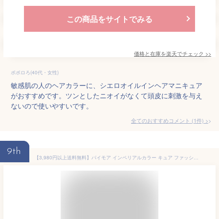
この商品をサイトでみる
価格と在庫を
楽天
でチェック
>>
ポポロろ(40代・女性)
敏感肌の人のヘアカラーに、シエロオイルインヘアマニキュア
がおすすめです。ツンとしたニオイがなくて頭皮に刺激を与え
ないので使いやすいです。
全てのおすすめコメント
(
1
件)
>
9th
【3,980円以上送料無料】パイモア インペリアルカラー キュア ファッションシェード 120g CO/B コーラルブラウンπmore IMPERIAL HAIR COLOR CURE 低刺激 ヘアカラー オーガニック おしゃれ染め 染毛剤