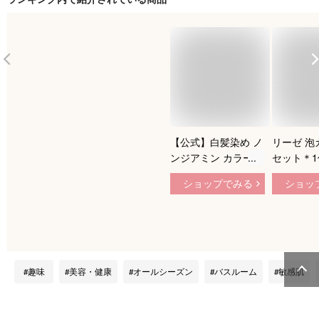
【公式】白髪染め ノ
リーゼ 泡
ンジアミン カラート
セット＊
リートメント 180g
975円【L
ショップでみる
ショッ
約1ヵ月分 白髪染め
ースモー
トリートメント カラ
ュグレイ ( 
ーコンディショナー
(医薬部外
無添加 アッシュブラ
ヘアカラ
ウン ダークブラウン
ヘアカラー毛染め 低
趣味
美容・健康
オールシーズン
バスルーム
敏感肌
刺激 天然95％ 国産
オーガニック ハナオ
ーガニック