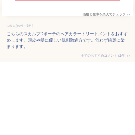
価格と在庫を
楽天
でチェック
>>
ぷりん(50代・女性)
こちらのスカルプDボーテのヘアカラートリートメントをおすす
めします。頭皮や髪に優しい低刺激処方です。匂わず綺麗に染
まります。
全てのおすすめコメント
(
2
件)
>