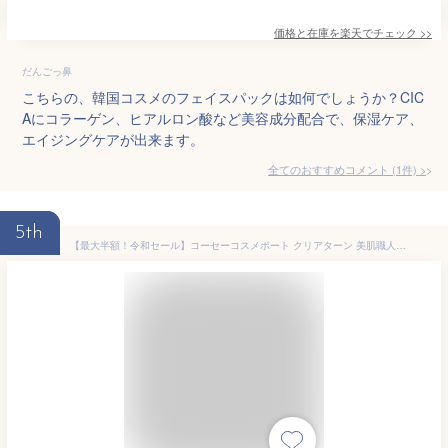
価格と在庫を
楽天
でチェック
>>
だんごっ鼻
こちらの、韓国コスメのフェイスパックは如何でしょうか？CIC
Aにコラーゲン、ヒアルロン酸など美容成分配合で、保湿ケア、
エイジングケアが出来ます。
全てのおすすめコメント
(
1
件)
>
5th
【最大半額！令和セール】コーセーコスメポート クリアターン 美肌職人 米ぬかマスク 30枚