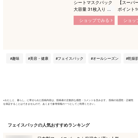
シートマスクパック
【スーパ
大容量 31枚入り 日
ポイント10
本産 プレミアムエイ
10限定】
ショップでみる
ショッ
ジングホワイトマス
リアターン 
ク フェイスパック
イストマス
フェイスマスク 乾燥
| フェイ
対策 紫外線対策 古
ートマスク
い角質や毛穴の汚れ
スキンケア 
に JL-CUPIMSK31
カ ツボク
趣味
美容・健康
フェイスパック
オールシーズン
乾燥
保湿 うる
肌荒れ 乾
感肌
※
わたしと、暮らし。
に寄せられた投稿内容は、投稿者の主観的な感想・コメントを含みます。 投稿の信憑性・正確性
を保証することはできませんので、あくまで参考情報の一つとしてご利用ください。
フェイスパック
の人気おすすめランキング