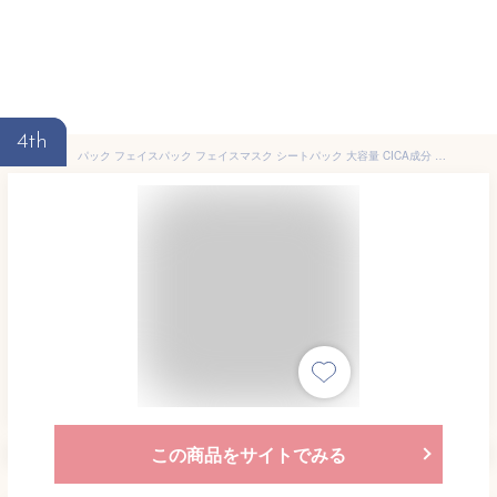
4th
パック フェイスパック フェイスマスク シートパック 大容量 CICA成分 保湿 集中ケア 乾燥 ハリ 弾力 エイジングケア 韓国 35枚入り 2種セット デイリーケア【▲5】【HNB】/ピコモンテフェイスマスク2種セット
この商品をサイトでみる