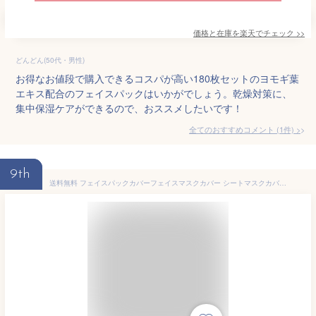
価格と在庫を
楽天
でチェック
>>
どんどん(50代・男性)
お得なお値段で購入できるコスパが高い180枚セットのヨモギ葉
エキス配合のフェイスパックはいかがでしょう。乾燥対策に、
集中保湿ケアができるので、おススメしたいです！
全てのおすすめコメント
(
1
件)
>
9th
送料無料 フェイスパックカバーフェイスマスクカバー シートマスクカバー 顔パック 耳掛け スキンケア 乾燥対策 繰り返し使える 保湿 乾燥対策 ズレにくい