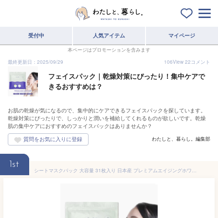
受付中
人気アイテム
マイページ
本ページはプロモーションを含みます
最終更新日：2025/09/29
106
View
22
コメント
フェイスパック｜乾燥対策にぴったり！集中ケアで
きるおすすめは？
お肌の乾燥が気になるので、集中的にケアできるフェイスパックを探しています。
乾燥対策にぴったりで、しっかりと潤いを補給してくれるものが欲しいです。乾燥
肌の集中ケアにおすすめのフェイスパックはありませんか？
わたしと、暮らし。編集部
1st
シートマスクパック 大容量 31枚入り 日本産 プレミアムエイジングホワイトマスク フェイスパック フェイスマスク 乾燥対策 紫外線対策 古い角質や毛穴の汚れに JL-CUPIMSK31