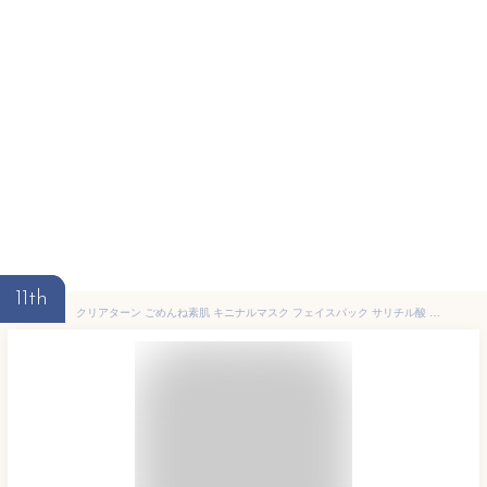
11th
クリアターン ごめんね素肌 キニナルマスク フェイスパック サリチル酸 ナイアシンアミド配合 透明感 アクネケア 7枚入 【医薬部外品】 KOSE