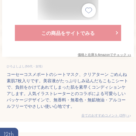
この商品をサイトでみる
価格と在庫を
Amazon
でチェック
>>
ひろよしよし(50代・女性)
コーセーコスメポートのシートマスク、クリアターン ごめんね
素肌7枚入りです。美容液がたっぷりしみ込んだもこもこシート
で、負担をかけてあれてしまった肌を素早くコンディションケ
アします。人気イラストレーターとのコラボによる可愛らしい
パッケージデザインで、無香料・無着色・無鉱物油・アルコー
ルフリーでやさしい使い心地です。
全てのおすすめコメント
(
2
件)
>
12th