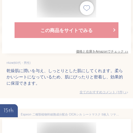
この商品をサイトでみる
価格と在庫を
Amazon
でチェック
>>
nkzw(60代・男性)
乾燥肌に潤いを与え、しっとりとした肌にしてくれます。柔ら
かいシートになっているため、肌にぴったりと密着し、効果的
に保湿できます。
全てのおすすめコメント
(
1
件)
>
15th
Espeon 二種類植物幹細胞成分配合 CICAシカ シートマスク 5枚入 ツヤとハリと保湿 肌荒れ対策 フェイスパック 日本製