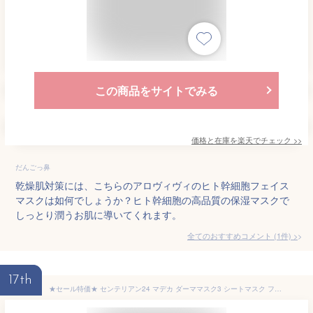
この商品をサイトでみる
価格と在庫を
楽天
でチェック
>>
だんごっ鼻
乾燥肌対策には、こちらのアロヴィヴィのヒト幹細胞フェイス
マスクは如何でしょうか？ヒト幹細胞の高品質の保湿マスクで
しっとり潤うお肌に導いてくれます。
全てのおすすめコメント
(
1
件)
>
17th
★セール特価★ センテリアン24 マデカ ダーママスク3 シートマスク フェイスパック パック 個包装 保湿 敏感肌 韓国パック シカマスク CICA フェイスマスク 乾燥肌 肌荒れ 韓国コスメ CENTELLIAN24 MADECA DERMA MASK TECA ゆうパケット 送料無料