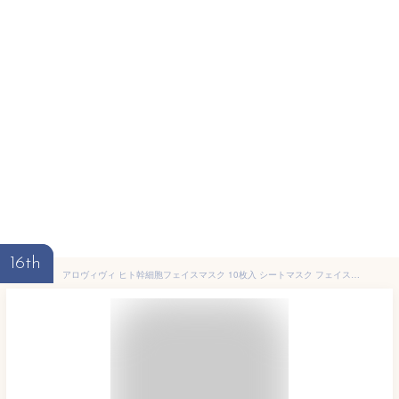
16th
アロヴィヴィ ヒト幹細胞フェイスマスク 10枚入 シートマスク フェイスパック ヒト幹細胞 パック マスク フェイスマスク 乾燥対策 保湿 美容マスク グッズ おすすめ 通販 人気