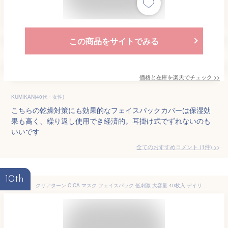
この商品をサイトでみる
価格と在庫を
楽天
でチェック
>>
KUMIKAN(40代・女性)
こちらの乾燥対策にも効果的なフェイスパックカバーは保湿効
果も高く、繰り返し使用でき経済的。耳掛け式でずれないのも
いいです
全てのおすすめコメント
(
1
件)
>
10th
クリアターン CICA マスク フェイスパック 低刺激 大容量 40枚入 デイリー ケア マスク コーセー cica パック シカ ぱっく 乾燥肌 ニキビ跡 肌荒れ 保湿 保水 毛穴