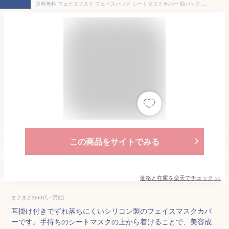
送料無料 フェイスマスク フェイスパック シートマスクカバー 顔パック シリコン 耳掛け 柔らかい 弾力性 スキンケア 水洗い可 カット可能 コンパクト 折り畳める 保湿効果 乾燥対策 ズレ落ちにくい 持ち歩き便利 シンプル
この商品をサイトでみる
価格と在庫を
楽天
でチェック
>>
まさまさa(60代・男性)
耳掛け付きでずれ落ちにくいシリコン製のフェイスマスクカバ
ーです。手持ちのシートマスクの上から着けることで、美容成