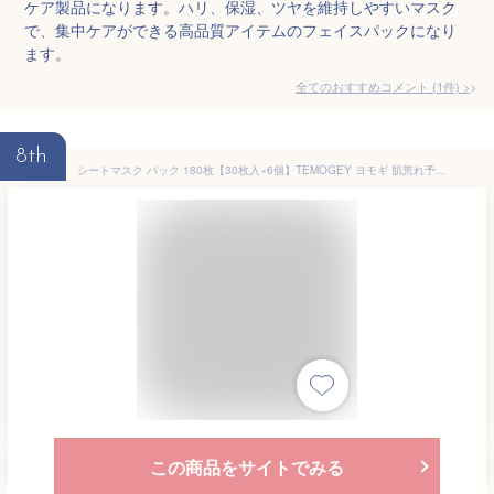
ケア製品になります。ハリ、保湿、ツヤを維持しやすいマスク
で、集中ケアができる高品質アイテムのフェイスパックになり
ます。
全てのおすすめコメント
(
1
件)
>
8th
シートマスク パック 180枚【30枚入×6個】TEMOGEY ヨモギ 肌荒れ予防 ニキビ予防 抗炎症作用 保湿 シトラスハーブ ヨモギ葉エキス 大容量 毎日 100枚以上 スキンケア フェイスマスク フェイスパック 顔パック 日本製 サクラビューティーラボ
この商品をサイトでみる