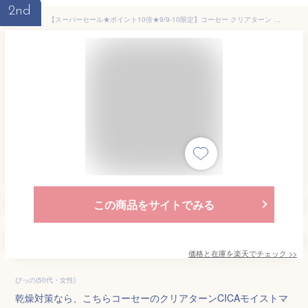
2nd
【スーパーセール★ポイント10倍★9/9-10限定】コーセー クリアターン CICAモイストマスク 40枚入 | フェイスマスク シートマスク パック スキンケア CICA シカ ツボクサエキス 保湿 うるおい 潤い 肌荒れ 乾燥対策 敏感肌
この商品をサイトでみる
価格と在庫を
楽天
でチェック
>>
ぴっの(50代・女性)
乾燥対策なら、こちらコーセーのクリアターンCICAモイストマ