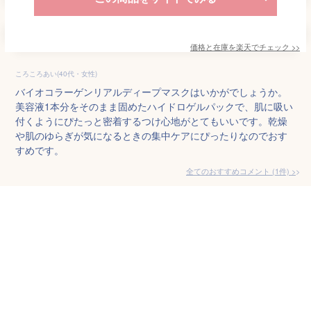
価格と在庫を
楽天
でチェック
>>
ころころあい(40代・女性)
バイオコラーゲンリアルディープマスクはいかがでしょうか。
美容液1本分をそのまま固めたハイドロゲルパックで、肌に吸い
付くようにぴたっと密着するつけ心地がとてもいいです。乾燥
や肌のゆらぎが気になるときの集中ケアにぴったりなのでおす
すめです。
全てのおすすめコメント
(
1
件)
>