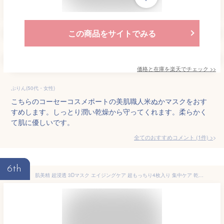
この商品をサイトでみる
価格と在庫を
楽天
でチェック
>>
ぷりん(50代・女性)
こちらのコーセーコスメポートの美肌職人米ぬかマスクをおす
すめします。しっとり潤い乾燥から守ってくれます。柔らかく
て肌に優しいです。
全てのおすすめコメント
(
1
件)
>
6th
肌美精 超浸透 3Dマスク エイジングケア 超もっちり4枚入り 集中ケア 乾燥 肌荒れ 美顔 フェイスパック 保湿パック 美容液 無香料 無着色 おすすめ サロン クラシエ クラシエホームプロダクツ