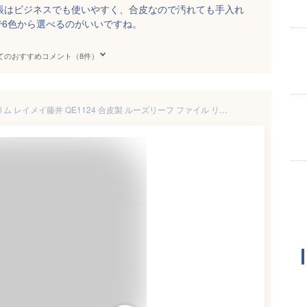
帳はビジネスでも使いやすく、合皮なので汚れても手入れ
で6色から選べるのがいいですね。
てのおすすめコメント（8件）
高級感 バインダー A5 20穴 スリム レイメイ藤井 QE1124 合皮製 ルーズリーフ ファイル リングバインダー 金属リング ビジネス 社会人 おしゃれ シンプル 薄型 黒 紺 茶 リフィル レフィル 中紙 対応 手帳