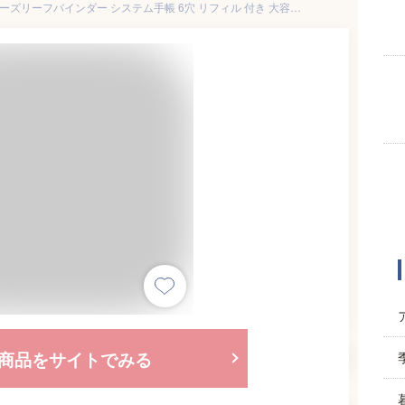
ルーズリーフ バインダー a5 ルーズリーフバインダー システム手帳 6穴 リフィル 付き 大容量 シンプル おしゃれ かわいい 折り返せる メモ帳 金属 バインダー リング ルーズリーフファイル 送料無料
商品をサイトでみる