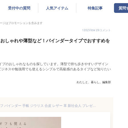
受付中の質問
人気アイテム
特集記事
質問
ージはプロモーションを含みます
1352
View
29
コメント
｜おしゃれや薄型など！バインダータイプでおすすめを
タイプのおしゃれなものを探しています。薄型で持ち歩きやすいデザイン
ビジネスや勉強用でも使えるシンプルで高級感のあるタイプなど知りたい
わたしと、暮らし。編集部
【公式】 A5 サイズ ルーズリーフ バインダー 手帳 ジウリス 合皮 レザー 革 新社会人 プレゼント 研修 文房具 プロジェクト管理 リングバインダー メモ ノート クリアポケット おしゃれ かわいい カスタマイズ アレンジ 20穴 全6色 F290 マルマン [宅配便のみ]