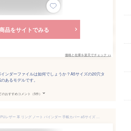
商品をサイトでみる
価格と在庫を
楽天
でチェック
>>
インダーファイルは如何でしょうか？A5サイズの20穴タ
感のあるモデルです。
てのおすすめコメント（5件）
ALLMIRA システム手帳 a5 6穴 PUレザー 革 リング ノート バインダー 手帳カバー a5サイズ 三つ折り リフィル付き メモ帳 カード収納 ビジネス ルーズリーフ (青い)