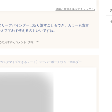
価格と在庫を
楽天
でチェック
>>
ズリーフバインダーは折り返すこともでき、カラーも豊富
ンオフ問わず使えるのもいいですね。
てのおすすめコメント（2件）
【2/4 20時〜ポイント20倍】【カスタマイズできるノート】ジッパーポーチ/クリアホルダー ルーズリーフ20穴 NOLTY ノルティ A5 kukuru ククル [NTK1201,NTK1202,NTK1211] 能率手帳 定番 新入社員 時間管理 タスク管理 メモ帳 2024 bfs rasl