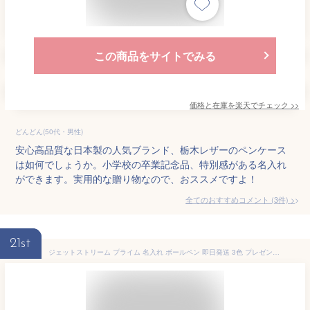
この商品をサイトでみる
価格と在庫を
楽天
でチェック
>>
どんどん(50代・男性)
安心高品質な日本製の人気ブランド、栃木レザーのペンケース
は如何でしょうか。小学校の卒業記念品、特別感がある名入れ
ができます。実用的な贈り物なので、おススメですよ！
全てのおすすめコメント
(
3
件)
>
21st
ジェットストリーム プライム 名入れ ボールペン 即日発送 3色 プレゼント 男性 女性 高級 就職祝 卒業祝 入学祝 ギフト 筆記具 1本から 餞別 送別会 退職祝 社内表彰 即日発送 送料無料 ラッピング無料 あす