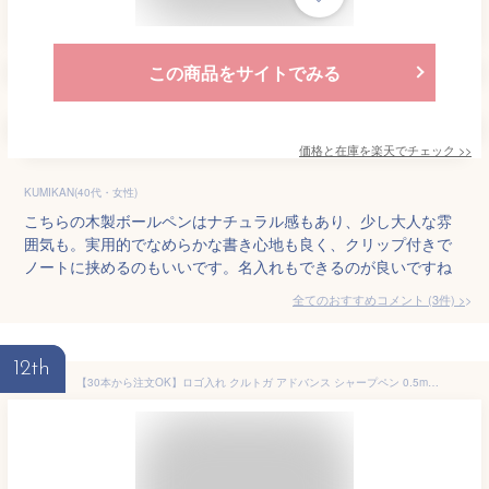
この商品をサイトでみる
価格と在庫を
楽天
でチェック
>>
KUMIKAN(40代・女性)
こちらの木製ボールペンはナチュラル感もあり、少し大人な雰
囲気も。実用的でなめらかな書き心地も良く、クリップ付きで
ノートに挟めるのもいいです。名入れもできるのが良いですね
全てのおすすめコメント
(
3
件)
>
12th
【30本から注文OK】ロゴ入れ クルトガ アドバンス シャープペン 0.5mm 熨斗BOX付 三菱鉛筆 Uni 卒業記念品 記念品 卒業祝 入学祝い 会社 法人 お祝い ギフト ノベルティ 大量注文 大口注文 ザワウ