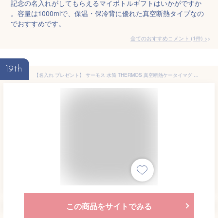
記念の名入れがしてもらえるマイボトルギフトはいかがですか
。容量は1000mlで、保温・保冷背に優れた真空断熱タイプなの
でおすすめです。
全てのおすすめコメント
(
1
件)
>
19th
【名入れ プレゼント】 サーモス 水筒 THERMOS 真空断熱ケータイマグ JNL-S500 500ml 超軽量 食洗機対応 《マーク》 直飲み 名入れ無料 保冷保温 名入れ水筒 名入れケータイマグ オリジナル プレゼント 贈り物 子供 即日可 60代 50代 40代 誕生日プレゼント 熱中症対策
この商品をサイトでみる