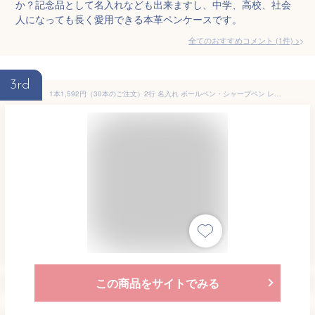
か？記念品として名入れなども出来ますし、中学、高校、社会
人になっても長く愛用できる本革ペンケースです。
全てのおすすめコメント
(
1
件)
>
3rd
1本1,592円（30本のご注文）2行 名入れ ボールペン・シャープペン レグノ 1000 2行彫刻 名前入り ギフト PILOT パイロット 少年野球 卒業記念品 部活 卒部 卒業祝 入学祝 ギフト 木製ペン 小学生 中学生 卒業式
この商品をサイトでみる