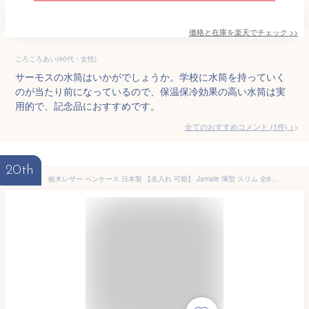
価格と在庫を
楽天
でチェック
>>
ころころあい(40代・女性)
サーモスの水筒はいかがでしょうか。学校に水筒を持っていく
のが当たり前になっているので、保温保冷効果の高い水筒は実
用的で、記念品におすすめです。
全てのおすすめコメント
(
1
件)
>
20th
栃木レザー ペンケース 日本製 【名入れ 可能】 Jamale 薄型 スリム 全6色 牛革 本革 筆箱 ペン入れ 筆入れ スリム【ネコポスで送料無料】 卒業 記念品 レザー ギフト プレゼント 4FA (07000352r)