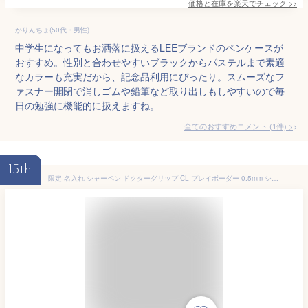
価格と在庫を
楽天
でチェック
>>
かりんちょ(50代・男性)
中学生になってもお洒落に扱えるLEEブランドのペンケースが
おすすめ。性別と合わせやすいブラックからパステルまで素適
なカラーも充実だから、記念品利用にぴったり。スムーズなフ
ァスナー開閉で消しゴムや鉛筆など取り出しもしやすいので毎
日の勉強に機能的に扱えますね。
全てのおすすめコメント
(
1
件)
>
15th
限定 名入れ シャーペン ドクターグリップ CL プレイボーダー 0.5mm シャープペン 限定色 くすみ HDGCL-50R パイロット シャーペン プレゼント カラーマーク ギフト 誕生日 プレゼント 小学生 中学生 卒業記念 卒団 入学 名前入り 記念品