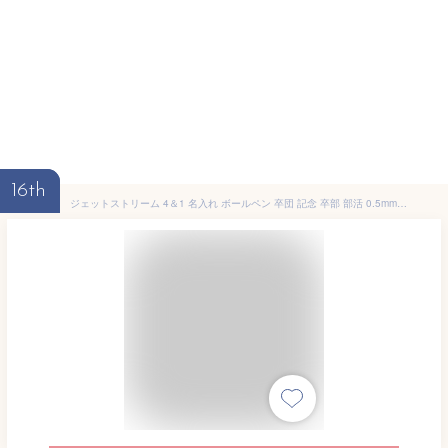
16th
ジェットストリーム 4＆1 名入れ ボールペン 卒団 記念 卒部 部活 0.5mm 0.7mm 0.38mm 多機能ペン 三菱鉛筆 記念品 卒業祝 入学祝 お祝い ギフト 誕生日 卒業 卒部 入学 創立記念 プレゼント 部活 小学校 中学校 野球 サッカー 敬老 敬老の日