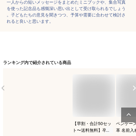
一人からの短いメッセージをまとめたミニブックや、集合写真
を使った記念品も感慨深い思い出として受け取られるでしょう
。子どもたちの意見を聞きつつ、予算や需要に合わせて検討さ
れると良いと思います。
ランキング内で紹介されている商品
【早割・合計50セッ
ペンケース
ト〜送料無料】卒業
革 名前入