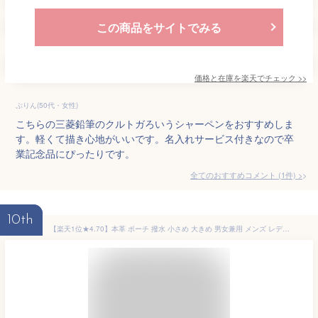
この商品をサイトでみる
価格と在庫を
楽天
でチェック
>>
ぷりん(50代・女性)
こちらの三菱鉛筆のクルトガろいうシャーペンをおすすめしま
す。軽くて描き心地がいいです。名入れサービス付きなので卒
業記念品にぴったりです。
全てのおすすめコメント
(
1
件)
>
10th
【楽天1位★4.70】本革 ポーチ 撥水 小さめ 大きめ 男女兼用 メンズ レディース マチなし 仕切りなし 小物入れ フラットポーチ 化粧ポーチ ガジェットポーチ レザーポーチ 名入れ 持ち歩き コンパク 薄い 大容量 シンプル おしゃれ 無地 ブランド ビジネスレザーファクトリ