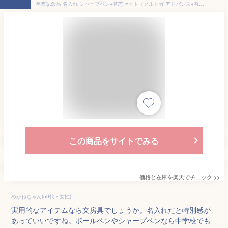
卒業記念品 名入れ シャープペン+替芯セット（クルトガ アドバンス+替芯） 三菱鉛筆 記念品 卒業祝 入学祝 お祝い ギフト 誕生日 卒団記念品 卒部 創立記念 ノベルティ プレゼント 部活 小学校 中学校 野球 サッカー バレー バスケ【送料無料】 1個から 敬老 敬老の日
この商品をサイトでみる
価格と在庫を
楽天
でチェック
>>
めがねちゃん(50代・女性)
実用的なアイテムなら文房具でしょうか。名入れだと特別感が
あっていいですね。ボールペンやシャープペンなら中学校でも