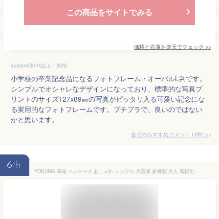
この商品をサイトでみる
価格と在庫を
楽天
でチェック
>>
aualone(80代以上・男性)
小学校の卒業記念品になるフォトフレーム・オーバルL判です。
シンプルでオシャレなデザインになっており、標準的な写真プ
リントのサイズ127x89㎜の写真がピッタリ入る可愛い記念にな
る実用的なフォトフレームです。プチプラで、良いのではない
かと思います。
全てのおすすめコメント
(
1
件)
>
6th
YOKUMA 筆箱 ペンケース おしゃれ シンプル 大容量 多機能 大人 高校生 中学生 男の子 女の子 大学生 小学生 子供用 (ブラック)