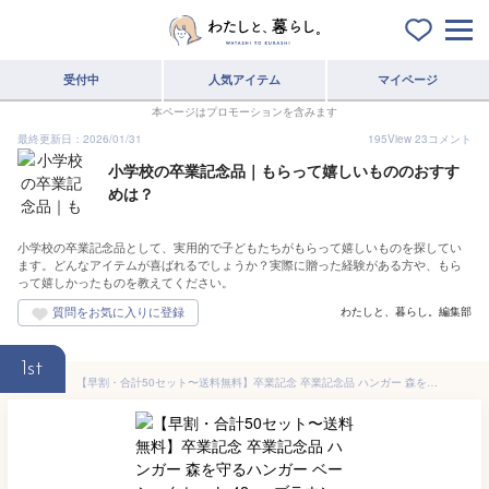
受付中
人気アイテム
マイページ
本ページはプロモーションを含みます
最終更新日：2026/01/31
195
View
23
コメント
小学校の卒業記念品｜もらって嬉しいもののおすす
めは？
小学校の卒業記念品として、実用的で子どもたちがもらって嬉しいものを探してい
ます。どんなアイテムが喜ばれるでしょうか？実際に贈った経験がある方や、もら
って嬉しかったものを教えてください。
わたしと、暮らし。編集部
1st
【早割・合計50セット〜送料無料】卒業記念 卒業記念品 ハンガー 森を守るハンガー ベーシックセット 42cm ブラウン 名入れ代 紙袋 化粧箱 送料込み 木製ハンガー 人気 部活 名入れ 小学校 中学校 高校 大学 小学生 中学生 高校生 英語 プレゼント