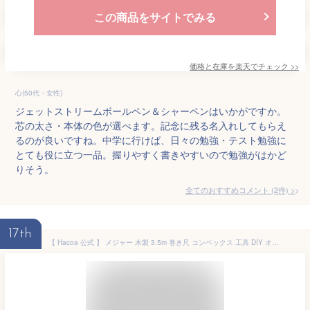
この商品をサイトでみる
価格と在庫を
楽天
でチェック
>>
心(50代・女性)
ジェットストリームボールペン＆シャーペンはいかがですか。
芯の太さ・本体の色が選べます。記念に残る名入れしてもらえ
るのが良いですね。中学に行けば、日々の勉強・テスト勉強に
とても役に立つ一品。握りやすく書きやすいので勉強がはかど
りそう。
全てのおすすめコメント
(
2
件)
>
17th
【 Hacoa 公式 】 メジャー 木製 3.5m 巻き尺 コンベックス 工具 DIY オートストップ ギフト 名入れ おしゃれ シンプル 誕生日 就職祝い 卒業記念品 卒業祝い 新築祝い 開店祝い 人気 クリスマス ノベルティ 記念品 プレゼント 木香屋 ハコア +LUMBER ■「MEASURE 3.5M」