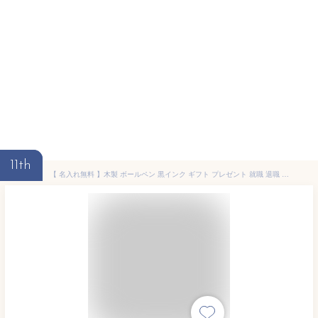
11th
【 名入れ無料 】木製 ボールペン 黒インク ギフト プレゼント 就職 退職 卒業 記念品 誕生日 ペン 名入れ ギフト ショップ 記念日のお店 かっこいい 1個から 部活 引退 プレゼント 男性 女性 転勤 お礼 プレゼント 卒業記念品 合格祝い 就職祝い 入社 おしゃれ