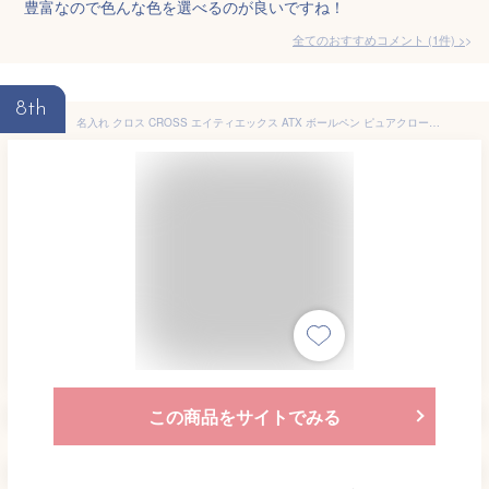
豊富なので色んな色を選べるのが良いですね！
全てのおすすめコメント
(
1
件)
>
8th
名入れ クロス CROSS エイティエックス ATX ボールペン ピュアクローム882-2/ボソールトブラック882-3/トランスルーセントブルー882-37 ギフト プレゼント お祝い 記念品 誕生日 男性 女性 就職 入学 卒業 筆記具 文房具 事務用品 特典ギフトセット 名前入り 名入り
この商品をサイトでみる