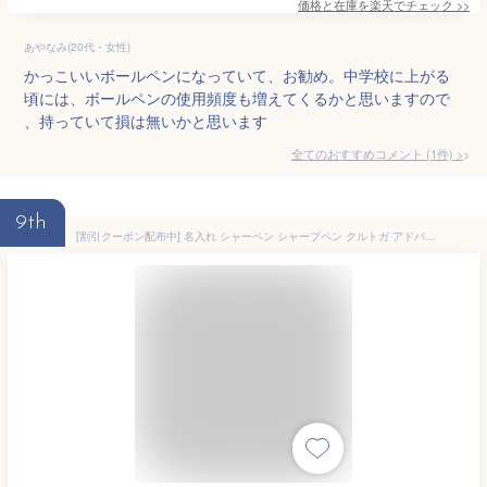
価格と在庫を
楽天
でチェック
>>
あやなみ(20代・女性)
かっこいいボールペンになっていて、お勧め。中学校に上がる
頃には、ボールペンの使用頻度も増えてくるかと思いますので
、持っていて損は無いかと思います
全てのおすすめコメント
(
1
件)
>
9th
[割引クーポン配布中] 名入れ シャーペン シャープペン クルトガ アドバンス + 替芯 セット 三菱鉛筆 シャープペン 記念品 卒業記念 記念品 吹奏楽部 お祝い ギフト 誕生日 卒団記念品 卒部 創立記念 プレゼント 部活 小学校 中学校 野球 サッカー バレー バスケ 1個から