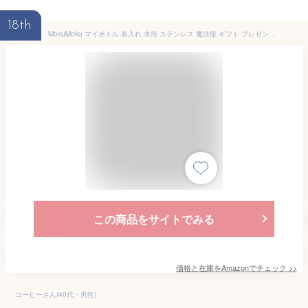
18th
MokuMoku マイボトル 名入れ 水筒 ステンレス 魔法瓶 ギフト プレゼント 真空断熱 保温保冷 取っ手 1000ml Black
この商品をサイトでみる
価格と在庫を
Amazon
でチェック
>>
コーヒーさん(40代・男性)