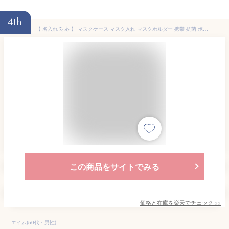
4th
【 名入れ 対応 】 マスクケース マスク入れ マスクホルダー 携帯 抗菌 ポルコロッソ おしゃれ 持ち運び ハード 仮置き レディース メンズ マスク ケース マスクカバー コンパクト 使い捨て 本革 栃木レザー 日本製 父の日 誕生日プレゼント お祝い プレゼント[sokunou]
この商品をサイトでみる
価格と在庫を
楽天
でチェック
>>
エイム(50代・男性)