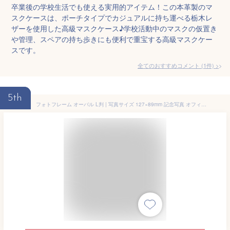
卒業後の学校生活でも使える実用的アイテム！この本革製のマ
スクケースは、ポーチタイプでカジュアルに持ち運べる栃木レ
ザーを使用した高級マスクケース♪学校活動中のマスクの仮置き
や管理、スペアの持ち歩きにも便利で重宝する高級マスクケー
スです。
全てのおすすめコメント
(
1
件)
>
5th
フォトフレーム オーバル L判 | 写真サイズ 127×89mm 記念写真 オフィス 学校 小学校 中学校 高校 大学 小学生 通販 安い 文具 販促 ギフト 記念品 写真立て 安い 卓上型 卒業祝い 卒園祝い 卒業 卒園 ギフト 卒団 卒園記念品 卒業記念品 入学祝い 卒園 おしゃれ かわいい