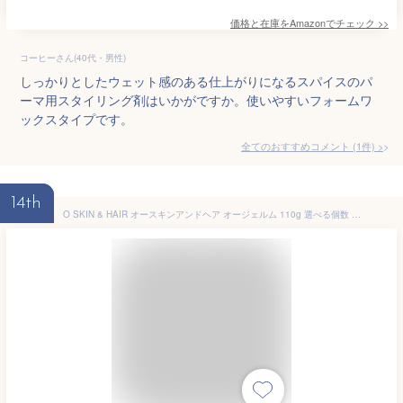
価格と在庫を
Amazon
でチェック
>>
コーヒーさん(40代・男性)
しっかりとしたウェット感のある仕上がりになるスパイスのパ
ーマ用スタイリング剤はいかがですか。使いやすいフォームワ
ックスタイプです。
全てのおすすめコメント
(
1
件)
>
14th
O SKIN & HAIR オースキンアンドヘア オージェルム 110g 選べる個数 スタイリング剤 パーマ 髪型 ワックス メンズ 濡れ感 ジェル クリーム ヘアセット パラベンフリー 紫外線吸収剤 不使用 アルコールフリー