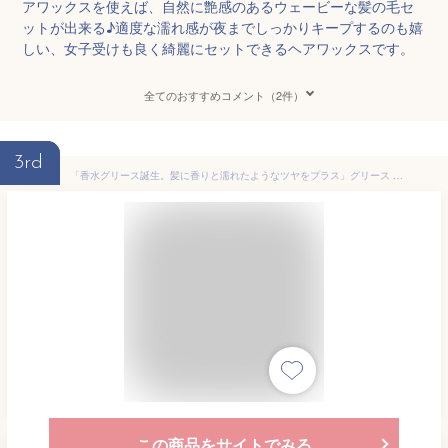
アワックスを使えば、自然に艶感のあるウェービーな髪の毛セ
ットが出来る♪適度な濡れ感が夜までしっかりキープするのも嬉
しい、女子受けも良く綺麗にセットできるヘアワックスです。
全てのおすすめコメント（2件）
3rd
「香水グリース誕生。髪に香りと濡れたようなツヤをプラス」グリース 髪 メンズ パーマ PROUDMEN プラウドメン フレグランスグリース グルーミング シトラス 60g ワックス ポマード スタイリング剤 男性用
この商品をサイトでみる