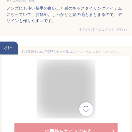
あやなみ(20代・女性)
メンズにも使い勝手の良い上と感のあるスタイリングアイテム
になっていて、お勧め。しっかりと髪の毛もまとまるので、デ
ザインも作りやすいです。
全てのおすすめコメント
(
1
件)
>
8th
【LINE登録で300円OFF】ナプラ N. エヌドット オム スタイリングワックス ハード 100g[napla homme Nドット チューブ 本体 トライアル お試し ヘアワックス ヘアーワックス ヘア スタイリング すたいりんぐ スタイリング剤 巻き髪 外ハネ パーマ 濡れ髪]
この商品をサイトでみる