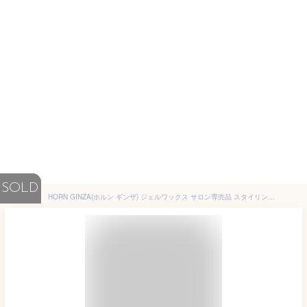
SOLD
HORN GINZA(ホルン ギンザ) ジェルワックス サロン専売品 スタイリング剤 200g ヘアジェル メンズ パーマ ハードジェル ウェット フレッシュシトラスの香り