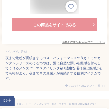
この商品をサイトでみる
価格と在庫を
Amazon
でチェック
>>
エイム(50代・男性)
夜まで艶感が長続きするコストパフォーマンスの良さ！このカ
ンタンシリーズのうるつやは、髪に自然な潤いを艶感を付与し
てくれるメンズパーマスタイリング剤♪適度な濡れ感と艶感がと
ても格好よく、夜までその見栄えが長続きする便利アイテムで
す。
全てのおすすめコメント
(
1
件)
>
10th
2個セット アリミノメン フリーズキープグリース 100g ARIMINO アリミノ 正規品 サロン専売品 スタイリング 男性 メンズ ウェット スタイル キープ ワックス グリース 濡れ髪 パーマ