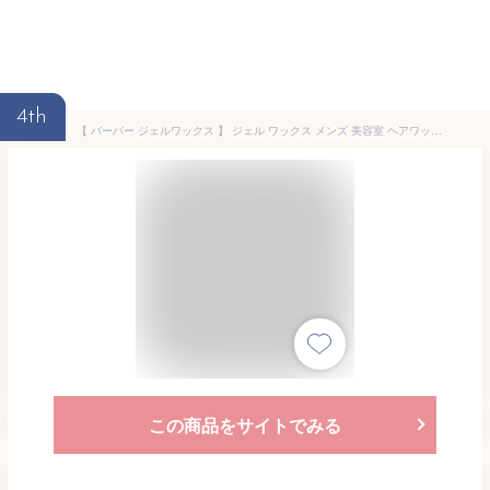
4th
【 バーバー ジェルワックス 】 ジェル ワックス メンズ 美容室 ヘアワックス スタイリング剤 パーマ ウェーブ 整髪料 男性用 ハードワックス ヘアーワックス 濡れ感 男性用整髪料 スタイリングジェル ヘアワックスメンズ ウェット 濡れ髪 髪の毛 高級 ヘアジェル 男性ギフト
この商品をサイトでみる