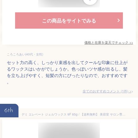
この商品をサイトでみる
価格と在庫を
楽天
でチェック
>>
ころころあい(40代・女性)
セット力の高く、しっかり束感を出してクールな印象に仕上が
るワックスはいかがでしょうか。色っぽいツヤ感が出るし、髪
を立ち上げやすく、短髪の方にぴったりなので、おすすめです
。
全てのおすすめコメント
(
1
件)
>
6th
デミ エレベート ジェルワックス 9F 85g / 【送料無料】 美容室 サロン専売品 美容院 ヘアケア スタイリング剤 メンズ マット ツヤ 束感 パーマ キープ