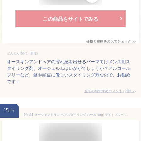
この商品をサイトでみる
価格と在庫を
楽天
でチェック
>>
どんどん(50代・男性)
オースキンアンドヘアの濡れ感を出せるパーマ向けメンズ用ス
タイリング剤、オージェルムはいかがでしょうか？アルコール
フリーなど、髪や頭皮に優しいスタイリング剤なので、お勧め
です！
全てのおすすめコメント
(
2
件)
>
15th
【公式】オーシャントリコ ヘアスタイリング バーム 40g│ライトブルー クリーンオーシャン 補修 保湿 乾燥ケア 濡れ髪ヘア ヘアワックス 整髪料 パーマ スタイリング剤 プレゼント ギフト 男性 女性 レディース メンズ キープ スーパーハード