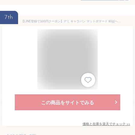
7th
【LINE登録で300円クーポン】デミ キャラバン マットポマード 90g|ヘア スタイリング剤 すたいりんぐ 巻き髪 外ハネ パーマ 濡れ髪 ウェット ヘアケア サロン専売 美容室専売 美容院専売 美容師 おすすめ 人気 話題 ランキング 口コミ クチコミ 女性
この商品をサイトでみる
価格と在庫を
楽天
でチェック
>>