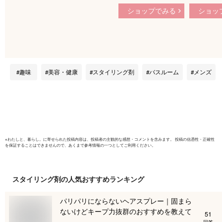
85g メンズ ツヤ パ
ス 85g 
ショップでみる
ショッ
ーマ アレンジ ツヤ
濡れ髪 パ
感 濡れ髪 美容室 サ
容室 サロ
ロン アップルグリー
ルグリーン
ン ヘアワックス ス
クス スタ
タイリング剤 整髪料
整髪料
趣味
美容・健康
スタイリング剤
バスルーム
メンズ
※
わたしと、暮らし。
に寄せられた投稿内容は、投稿者の主観的な感想・コメントを含みます。 投稿の信憑性・正確性
を保証することはできませんので、あくまで参考情報の一つとしてご利用ください。
スタイリング剤
の人気おすすめランキング
パリパリにならないヘアスプレー｜固まら
ないけどキープ力抜群のおすすめを教えて
51
回答