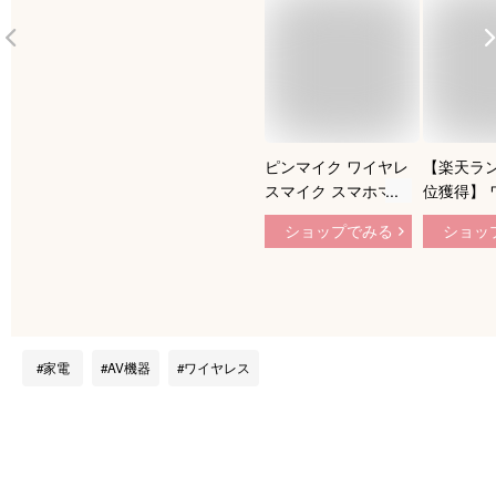
ピンマイク ワイヤレ
【楽天ラ
スマイク スマホマイ
位獲得】 
ク スマホ用マイク
マイク ピ
ショップでみる
ショッ
iPhone iPad Android
ワイヤレ
スマホ 2人 Type-C
ク ワイヤ
Lightning YouTube
ク スマホ
TikTok 充電式 充電
マホ用マイ
ケース クリップ式
イク ラベ
無線
android 
家電
AV機器
ワイヤレス
ホ 360°
収納袋付き
明書付き 