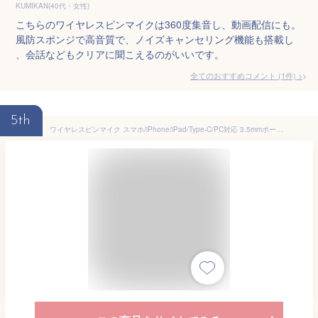
KUMIKAN(40代・女性)
こちらのワイヤレスピンマイクは360度集音し、動画配信にも。
風防スポンジで高音質で、ノイズキャンセリング機能も搭載し
、会話などもクリアに聞こえるのがいいです。
全てのおすすめコメント
(
1
件)
>
5th
ワイヤレスピンマイク スマホ/iPhone/iPad/Type-C/PC対応 3.5mmポート付き ノイズ除去 360°全方位集音 プラグ&プレイ APP不要 Bluetooth不要 7時間連続稼働 超小型 軽量クリップ式 動画撮影/生配信/Vlog/会議など多用途