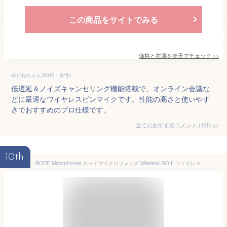
この商品をサイトでみる
価格と在庫を
楽天
でチェック
>>
めがねちゃん(50代・女性)
低遅延＆ノイズキャンセリング機能搭載で、オンライン会議な
どに最適なワイヤレスピンマイクです。性能の高さと使いやす
さでおすすめのプロ仕様です。
全てのおすすめコメント
(
1
件)
>
10th
RODE Microphones ロードマイクロフォンズ Wireless GO II ワイヤレス ゴー II デュアルチャンネルワイヤレスマイクシステム WIGOII