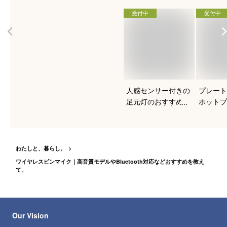
受付中
受付中
人感センサー付きの
プレート
足元灯のおすすめを
ホットプ
知りたい！
すすめは
わたしと、暮らし。
ワイヤレスピンマイク｜高音質モデルやBluetooth対応などおすすめを教え
て。
Our Vision