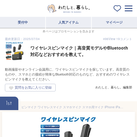
受付中
人気アイテム
マイページ
本ページはプロモーションを含みます
最終更新日：2025/07/04
496
View
19
コメント
ワイヤレスピンマイク｜高音質モデルやBluetooth
対応などおすすめを教えて。
動画撮影やオンライン会議用に、ワイヤレスピンマイクを探しています。高音質の
ものや、スマホとの接続が簡単なBluetooth対応のものなど、おすすめのワイヤレス
ピンマイクを教えてください。
わたしと、暮らし。編集部
1st
ピンマイク ワイヤレスマイク スマホマイク スマホ用マイク iPhone iPad Android スマホ 2人 Type-C Lightning YouTube TikTok 充電式 充電ケース クリップ式 無線