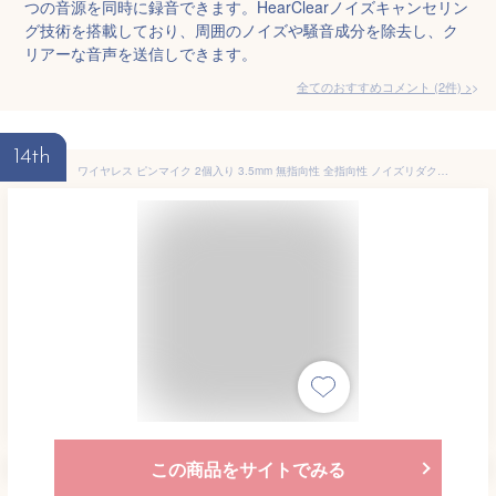
つの音源を同時に録音できます。HearClearノイズキャンセリン
グ技術を搭載しており、周囲のノイズや騒音成分を除去し、ク
リアーな音声を送信しできます。
全てのおすすめコメント
(
2
件)
>
14th
ワイヤレス ピンマイク 2個入り 3.5mm 無指向性 全指向性 ノイズリダクション バッテリー内蔵 自動ペアリング 簡単接続 クリップ付き レシーバー付属 PR-K35PRO【メール便 送料無料】
この商品をサイトでみる