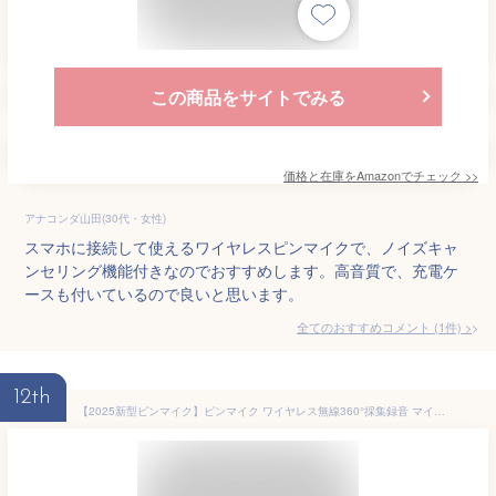
この商品をサイトでみる
価格と在庫を
Amazon
でチェック
>>
アナコンダ山田(30代・女性)
スマホに接続して使えるワイヤレスピンマイクで、ノイズキャ
ンセリング機能付きなのでおすすめします。高音質で、充電ケ
ースも付いているので良いと思います。
全てのおすすめコメント
(
1
件)
>
12th
【2025新型ピンマイク】ピンマイク ワイヤレス無線360°採集録音 マイクピンマイク スマホマイク瞬時接続 ノイズキャンセリング3 in1受信端末 2人同時使用 スマホPC 3.5mm対応超ミニクリッププラグ&再生アプリ撮影不要 TikTok取材ライブ 撮影用Vlog動画 配信に適しています