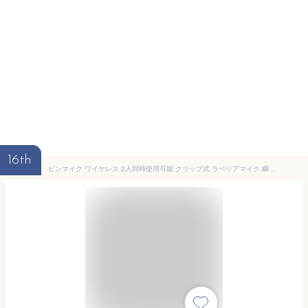
16th
ピンマイク ワイヤレス 2人同時使用可能 クリップ式 ラベリアマイク 瞬時接続 360°集音 ノイズ軽減 録音用 ミニマイク 自動同期 APP不要 Bluetooth不要 6~8時間連続使用 生放送 Tik Tok YouTube vlog撮影 動画 Android&Appleスマホ用