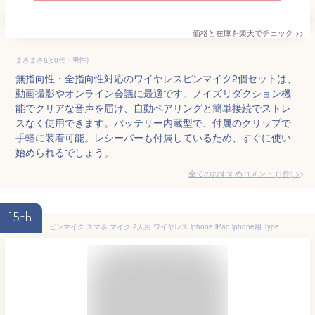
価格と在庫を
楽天
でチェック
>>
まさまさa(60代・男性)
無指向性・全指向性対応のワイヤレスピンマイク2個セットは、
動画撮影やオンライン会議に最適です。ノイズリダクション機
能でクリアな音声を届け、自動ペアリングと簡単接続でストレ
スなく使用できます。バッテリー内蔵型で、付属のクリップで
手軽に装着可能。レシーバーも付属しているため、すぐに使い
始められるでしょう。
全てのおすすめコメント
(
1
件)
>
15th
ピンマイク スマホ マイク 2人用 ワイヤレス iphone iPad iphone用 Type-C端末専用 typec type-c ワイヤレスマイク 無線マイク スマホ用マイク パソコン ラベリアマイク 小型マイク クリップ式 ノイキャン 小型ビデオマイク 集音器 収音 噪音減らし