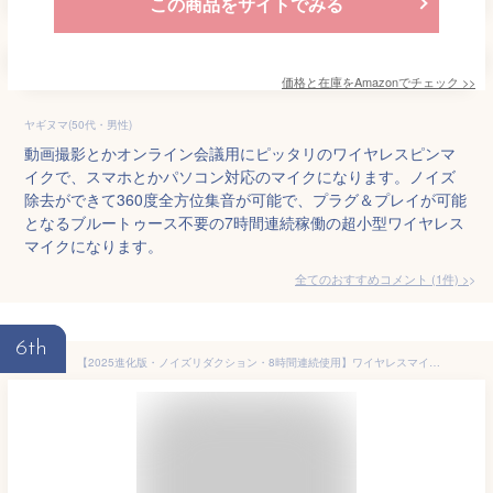
この商品をサイトでみる
価格と在庫を
Amazon
でチェック
>>
ヤギヌマ(50代・男性)
動画撮影とかオンライン会議用にピッタリのワイヤレスピンマ
イクで、スマホとかパソコン対応のマイクになります。ノイズ
除去ができて360度全方位集音が可能で、プラグ＆プレイが可能
となるブルートゥース不要の7時間連続稼働の超小型ワイヤレス
マイクになります。
全てのおすすめコメント
(
1
件)
>
6th
【2025進化版・ノイズリダクション・8時間連続使用】ワイヤレスマイク ピンマイク ワイヤレスピンマイク ライブ配信 瞬時接続 360°全方向性集音 配信マイク クリップ式 スマホ用マイク ミニマイク 防風 全指向性マイク YouTube TikTok Vlog 授業