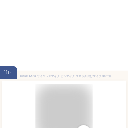
11th
Ulanzi A100 ワイヤレスマイク ピンマイク スマホ外付けマイク 360°集音 ノイズキャンセリング 2人同時使用可能 充電ケース付き 2.4GHz 20m伝送距離 マグネット&クリップ式 13.5時間連続収音 収納充電ケース付き 自動ペアリング APPとBluetooth不要 小型軽量 Vlog撮影 インタビュー 生放送等適用