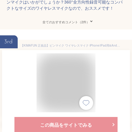
ンマイクはいかがでしょうか？360°全方向性録音可能なコンパ
クトなサイズのワイヤレスマイクなので、おススメです！
全てのおすすめコメント（2件）
3rd
【KIMAFUN 正規品】ピンマイク ワイヤレスマイク iPhone/iPad用&Androidフォン用 ピンマイク プラグ＆プレイ 瞬時接続 ノイズ軽減 360°集音 収音録音 APP不要 Bluetooth不要 50M伝送距離 6時間連続使用 TikTok/YouTube/vlog撮影/動画配信/生放送/インタビュー等に対応
この商品をサイトでみる