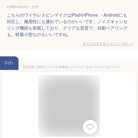
KUMIKAN(40代・女性)
こちらのワイヤレスピンマイクはiPadやiPhone ・Androidにも
対応し、佩用性にも優れているのがいいです。ノイズキャンセ
リング機能も搭載しており、クリアな音質で、自動ペアリング
も。軽量小型なのもいいですね。
全てのおすすめコメント
(
1
件)
>
9th
【新登場！特別オファー】軽量9g ピンマイク Q18 ワイヤレスピンマイク ワイヤレス オーディオ 軽量 ノイズキャンセリング機能 48kHz/116Bit 遠距離通信 Lightning Type-C対応 PC オンライン会議 Vlog撮影 Android iPhone15/16対応 人の声を確実に録音するならこれ！