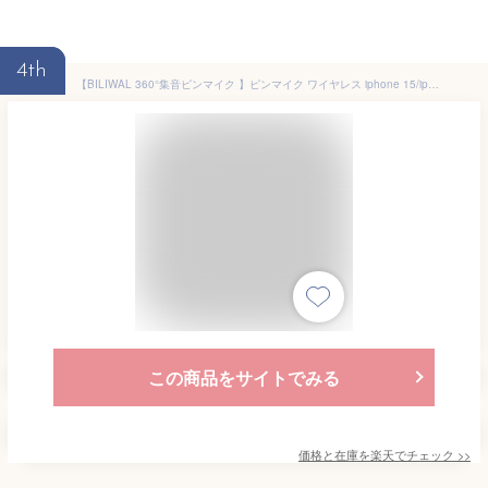
4th
【BILIWAL 360°集音ピンマイク 】ピンマイク ワイヤレス iphone 15/iphone 15 Plus/iphone 15 Pro/iphone 15 Pro Max 対応 Android用 Type-C 瞬時接続 ノイズ軽減 プラグ＆プレイ APP不要 Bluetooth不要 7時間連続使用 超ミニ クリップ式 撮影用 Vlog撮影/動画配信/生放
この商品をサイトでみる
価格と在庫を
楽天
でチェック
>>