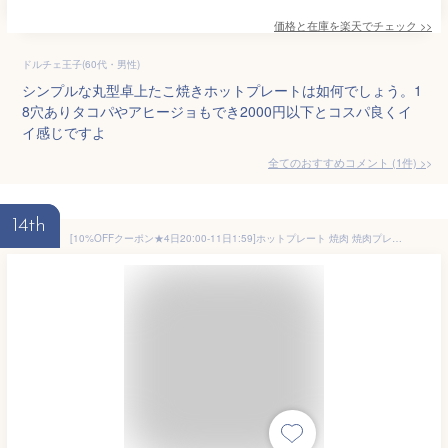
価格と在庫を
楽天
でチェック
>>
ドルチェ王子(60代・男性)
シンプルな丸型卓上たこ焼きホットプレートは如何でしょう。1
8穴ありタコパやアヒージョもでき2000円以下とコスパ良くイ
イ感じですよ
全てのおすすめコメント
(
1
件)
>
14th
[10%OFFクーポン★4日20:00-11日1:59]ホットプレート 焼肉 焼肉プレート コンパクト 収納 お手入れ簡単 餃子 お好み焼き 焼きそば 家族 ファミリー パーティー プレート2枚 PIHA-A20B たこ焼きプレート プレート3枚 PIHA-A30B 網焼き風ホットプレート APA-139-B *