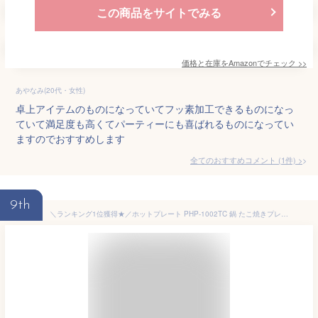
この商品をサイトでみる
価格と在庫を
Amazon
でチェック
>>
あやなみ(20代・女性)
卓上アイテムのものになっていてフッ素加工できるものになっ
ていて満足度も高くてパーティーにも喜ばれるものになってい
ますのでおすすめします
全てのおすすめコメント
(
1
件)
>
9th
＼ランキング1位獲得★／ホットプレート PHP-1002TC 鍋 たこ焼きプレート おしゃれ 2WAY アイリスオーヤマ セラミック 着脱式 1000W 最大250℃ 深鍋 ふた付き かわいい ギフト プレゼント コンパクト 小型 焼き肉 おでん 卓上 温度調節 保温