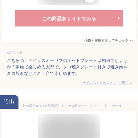
この商品をサイトでみる
価格と在庫を
楽天
でチェック
>>
だんごっ鼻
こちらの、アイリスオーヤマのホットプレートは如何でしょう
か？家族で楽しめる大型で、タコ焼きプレート付きで焼き肉や
タコ焼きなどこれ一台で楽しめます。
全てのおすすめコメント
(
5
件)
>
15th
【6/5限定★ほぼ全品P5倍】 たこ焼き器 ホットプレート アイリスオーヤマたこ焼きプレート 2way タコ焼き機 着脱式 たこ焼きプレート付 たこ焼き器 おしゃれ コンパクト 一人暮らし 24穴 プレート 丸洗い可能 送料無料 PHP-24W-R【kmtt】