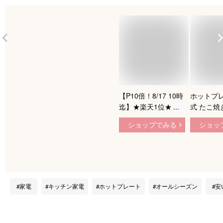
【P10倍！8/17 10時
ホットプレ
迄】★楽天1位★ ホ
式 たこ焼
ットプレート 焼肉
＆平面プレ
ショップでみる
ショッ
たこ焼き プレート2
組 YOJ-W
種 2way たこ焼き器
こ焼き器 
24穴 平面プレート
着脱式ホ
フッ素2層コート 焦
ト 16穴 
げ付きにくい プレー
パクト 一
ト丸洗い お手入れ簡
新生活 軽
家電
キッチン家電
ホットプレート
オールシーズン
安
単 お好み焼き タコ
ル おしゃ
焼き パーティー 新
YAMAZE
生活 着脱式 アイリ
料】