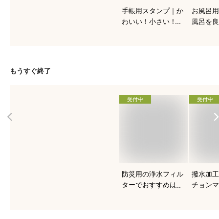
手帳用スタンプ｜か
お風呂用
わいい！小さい！ス
風呂を良
ケジュール帳におす
る！人気
すめを教えて下さ
は？
い。
もうすぐ終了
受付中
受付中
防災用の浄水フィル
撥水加工
ターでおすすめは？
チョンマ
すめを知