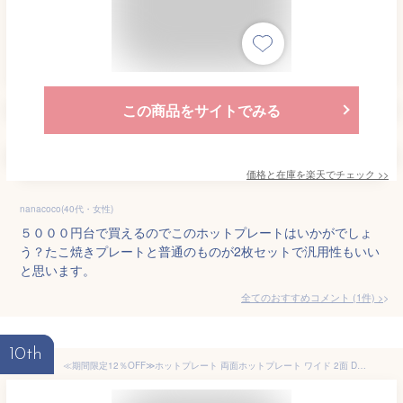
この商品をサイトでみる
価格と在庫を
楽天
でチェック
>>
nanacoco(40代・女性)
５０００円台で買えるのでこのホットプレートはいかがでしょ
う？たこ焼きプレートと普通のものが2枚セットで汎用性もいい
と思います。
全てのおすすめコメント
(
1
件)
>
10th
≪期間限定12％OFF≫ホットプレート 両面ホットプレート ワイド 2面 DPOL-W31-A DPOL-W31-C 両面 折りたたみ式 同時調理 焼肉 たこ焼き コンパクト収納 卓上 調理 キッチン 家電 ミントブルー アイボリー アイリスオーヤマ[2506SE]