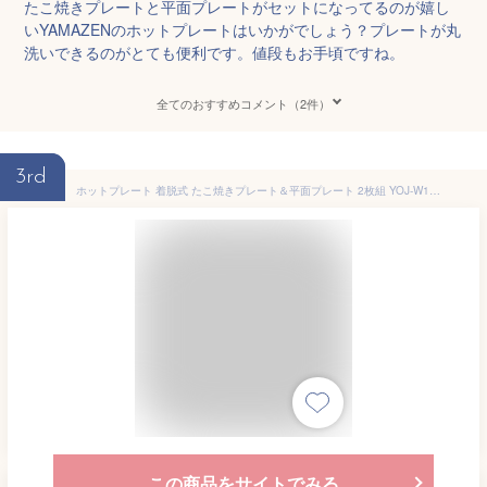
たこ焼きプレートと平面プレートがセットになってるのが嬉し
いYAMAZENのホットプレートはいかがでしょう？プレートが丸
洗いできるのがとても便利です。値段もお手頃ですね。
全てのおすすめコメント（2件）
3rd
ホットプレート 着脱式 たこ焼きプレート＆平面プレート 2枚組 YOJ-W160(H) たこ焼き器 たこ焼き機 着脱式ホットプレート 16穴 スリム コンパクト 一人暮らし 新生活 軽量 シンプル おしゃれ 山善 YAMAZEN 【送料無料】
この商品をサイトでみる