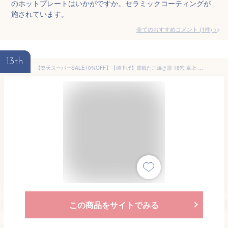
のホットプレートはいかがですか。セラミックコーティングが
施されています。
全てのおすすめコメント
(
1
件)
>
13th
【楽天スーパーSALE10%OFF】【値下げ】電気たこ焼き器 18穴 卓上 たこ焼き たこ焼き機 ホットプレート たこやき 電気 電気プレート 丸型 円型 円 丸 フッ素樹脂加工 ホームパーティー パーティー 家族 子供 おもてなし 一人暮らし 新生活 おしゃれ 新品
この商品をサイトでみる