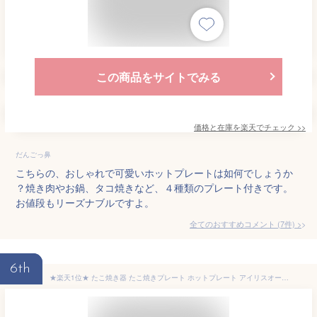
この商品をサイトでみる
価格と在庫を
楽天
でチェック
>>
だんごっ鼻
こちらの、おしゃれで可愛いホットプレートは如何でしょうか
？焼き肉やお鍋、タコ焼きなど、４種類のプレート付きです。
お値段もリーズナブルですよ。
全てのおすすめコメント
(
7
件)
>
6th
★楽天1位★ たこ焼き器 たこ焼きプレート ホットプレート アイリスオーヤマ タコ焼き器 たこ焼き 着脱式 着脱プレート式 ミニ おしゃれ コンパクト 24穴 フッ素コート 一人暮らし 新生活 ホームパーティ プレゼント ギフト PTY-24-R