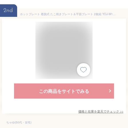
2nd
ホットプレート 着脱式 たこ焼きプレート＆平面プレート 2枚組 YOJ-W160(H) たこ焼き器 たこ焼き機 着脱式ホットプレート 16穴 スリム コンパクト 一人暮らし 新生活 軽量 シンプル おしゃれ 山善 YAMAZEN 【送料無料】
この商品をサイトでみる
価格と在庫を
楽天
でチェック
>>
ちゃゆ(50代・女性)