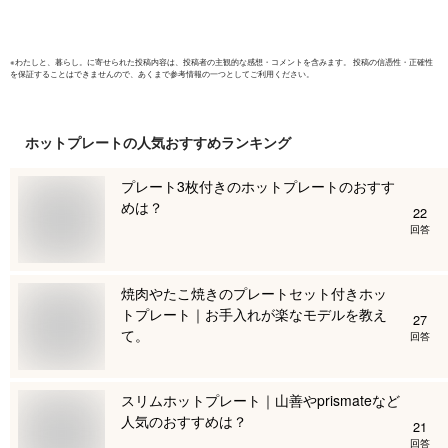
スオーヤマ PHP-
24W-R *
※
わたしと、暮らし。
に寄せられた投稿内容は、投稿者の主観的な感想・コメントを含みます。 投稿の信憑性・正確性
を保証することはできませんので、あくまで参考情報の一つとしてご利用ください。
ホットプレート
の人気おすすめランキング
プレート3枚付きのホットプレートのおすす
めは？
22
回答
焼肉やたこ焼きのプレートセット付きホッ
トプレート｜お手入れが楽なモデルを教え
27
て。
回答
スリムホットプレート｜山善やprismateなど
人気のおすすめは？
21
回答