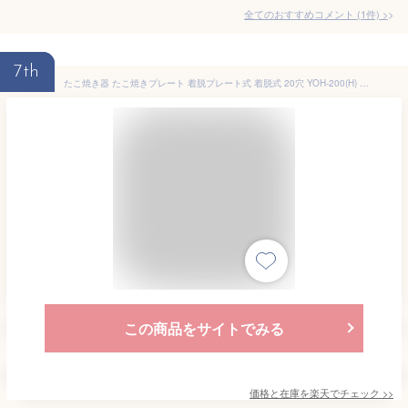
全てのおすすめコメント
(
1
件)
>
7th
たこ焼き器 たこ焼きプレート 着脱プレート式 着脱式 20穴 YOH-200(H) タコ焼き器 たこ焼き機 スリム コンパクト 卓上 ホットプレート シンプル 一人暮らし おしゃれ 山善 YAMAZEN 【送料無料】
この商品をサイトでみる
価格と在庫を
楽天
でチェック
>>