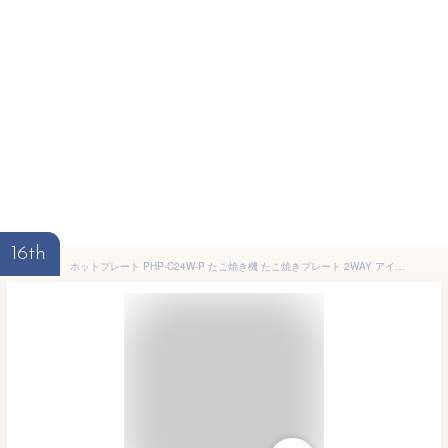
16th
ホットプレート PHP-C24W-P たこ焼き機 たこ焼きプレート 2WAY アイリスオーヤマ 送料無料 セラミックコート たこ焼き器 一人暮らし 小型 焼肉 かわいい ミニ コンパクト プレゼント おしゃれ パーティー