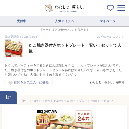
受付中
人気アイテム
マイページ
本ページはプロモーションを含みます
最終更新日：2026/08/06
227
View
21
コメント
たこ焼き器付きホットプレート｜安い！セットで人
気
おうちでパーティーをするときに大活躍しそうな、ホットプレートが欲しいです。
たこ焼き器付きのホットプレートセットがあれば知りたいです。安いものがあった
ら嬉しいですね、人気のおすすめを教えてください！
わたしと、暮らし。編集部
1st
【P10倍！8/17 10時迄】★楽天1位★ ホットプレート 焼肉 たこ焼き プレート2種 2way たこ焼き器 24穴 平面プレート フッ素2層コート 焦げ付きにくい プレート丸洗い お手入れ簡単 お好み焼き タコ焼き パーティー 新生活 着脱式 アイリスオーヤマ PHP-24W-R *