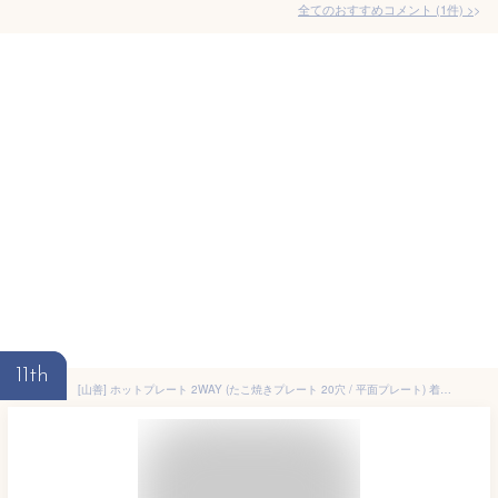
全てのおすすめコメント
(
1
件)
>
11th
[山善] ホットプレート 2WAY (たこ焼きプレート 20穴 / 平面プレート) 着脱式 フッ素コーティング 温度調節 ブラック YHA-W101(B)