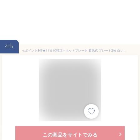
4th
≪ポイント3倍★11日10時迄≫ホットプレート 着脱式 プレート2枚 白いホットプレート PHP-C24Wホットプレート 焼き肉 焼肉 タコ焼き器 たこ焼き器 タコ焼き たこ焼き おしゃれ かわいい アイリスオーヤマ ピンク グレー ブルー 一人用
この商品をサイトでみる