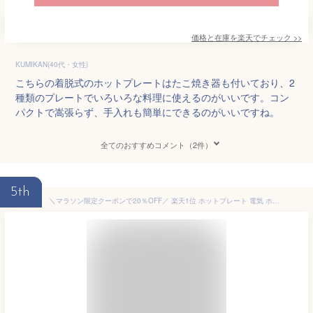
価格と在庫を
楽天
でチェック
>>
KUMIKAN(40代・女性)
こちらの着脱式のホットプレートはたこ焼き器も付いており、2
種類のプレートでいろいろな料理に使えるのがいいです。コン
パクトで嵩張らず、手入れも簡単にできるのがいいですね。
全てのおすすめコメント（2件）
5th
＼マラソン限定クーポンで20％OFF／ 楽天1位 ホットプレート 電気 ホット プレート グリルプレート たこ焼き器 コンパクト 4枚 プレート ミニ 深鍋 焼肉 グリル 一人 鍋丸洗い 電気プレート お好み焼き たこ焼き プレート 深型 ヒーター マルチホットプレート SOLEMOOD