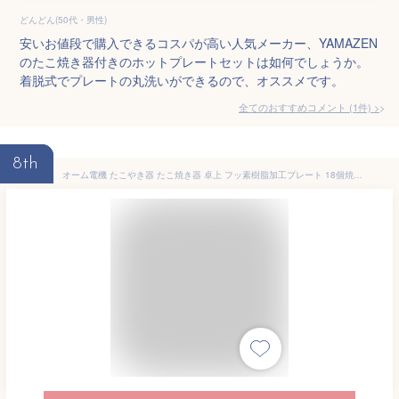
どんどん(50代・男性)
安いお値段で購入できるコスパが高い人気メーカー、YAMAZEN
のたこ焼き器付きのホットプレートセットは如何でしょうか。
着脱式でプレートの丸洗いができるので、オススメです。
全てのおすすめコメント
(
1
件)
>
8th
オーム電機 たこやき器 たこ焼き器 卓上 フッ素樹脂加工プレート 18個焼き ブラック COK-E-T65-AH-K 08-3291 OHM