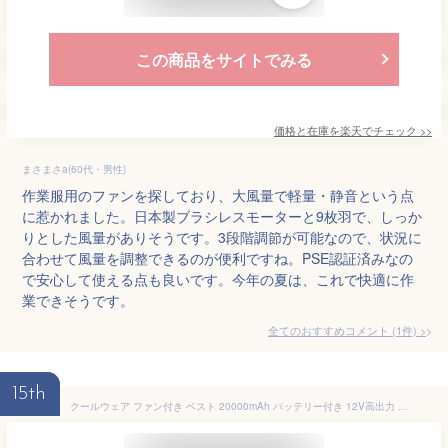
この商品をサイトでみる
価格と在庫を
楽天
でチェック
>>
まさまさa(60代・男性)
作業服用のファンを探しており、大風量で軽量・静音という点
に惹かれました。日本製ブラシレスモーターと9枚羽で、しっか
りとした風量がありそうです。3段階調節が可能なので、状況に
合わせて風量を調整できるのが便利ですね。PSE認証済みなの
で安心して使える点も良いです。今年の夏は、これで快適に作
業できそうです。
全てのおすすめコメント
(
1
件)
>
15th
クールウェア ファン付き ベスト 20000mAh バッテリー付き 12V高出力 日本製ブラシレスモーター M～5L エアコン服 作業着 ファン付きベスト ファンべスト 冷却作業服フルセット 冷却服 空冷作業着 ワークウェア 大風量 薄型 夏 熱中症対策 UVカット 男女兼用 父の日 ギフト