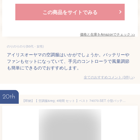
この商品をサイトでみる
価格と在庫を
Amazon
でチェック
>>
のりのりのり(50代・女性)
アイリスオーヤマの空調服はいかがでしょうか。バッテリーや
ファンもセットになっていて、手元のコントローラで風量調節
も簡単にできるのでおすすめします。
全てのおすすめコメント
(
3
件)
>
20th
【即納】【 空調服&reg; 4時間 セット 】ベスト 74070-SET 小型バッテリー アダプター ファン付きZ-DRAGON ジィードラゴン 自重堂 Jichodo 空調ベスト 空調作業服 [返品・交換不可] [迷彩柄 カモフラージュ]