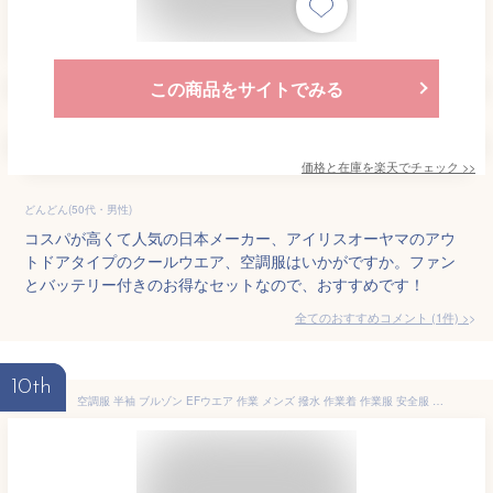
この商品をサイトでみる
価格と在庫を
楽天
でチェック
>>
どんどん(50代・男性)
コスパが高くて人気の日本メーカー、アイリスオーヤマのアウ
トドアタイプのクールウエア、空調服はいかがですか。ファン
とバッテリー付きのお得なセットなので、おすすめです！
全てのおすすめコメント
(
1
件)
>
10th
空調服 半袖 ブルゾン EFウエア 作業 メンズ 撥水 作業着 作業服 安全服 夏 ファン付き 反射材 反射 ワークウェア 大きいサイズ 6L E9208 旭蝶 Asahicho 日本製 国産 帯電防止 涼しい 工場 外作業 仕事 土木 工事 現場