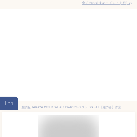
全てのおすすめコメント
(
1
件)
>
11th
空調服 TAKAYA WORK WEAR TW-K176 ベスト SS〜LL【服のみ】作業服/作業着