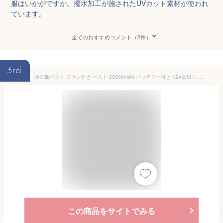
服はいかがですか。撥水加工が施されたUVカット素材が使われ
ています。
全てのおすすめコメント（2件）
3rd
冷却服ベスト ファン付き ベスト 20000mAh バッテリー付き 12V高出力 日本製ブラシレスモーター M～5L 仕事服 作業着 ファン付きベスト ファンべスト エアコン服 ファンベストフルセット 作業服 ワークウェア 大風量 薄型 夏 熱中症対策 UVカット 男女兼用 父の日 ギフト
この商品をサイトでみる