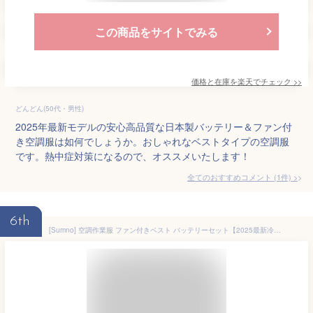
この商品をサイトでみる
価格と在庫を
楽天
でチェック
>>
どんどん(50代・男性)
2025年最新モデルの安心高品質な日本製バッテリー＆ファン付
き空調服は如何でしょうか。おしゃれなベストタイプの空調服
です。熱中症対策になるので、オススメいたします！
全てのおすすめコメント
(
1
件)
>
6th
[Sumno] 空調作業服 ファン付きベスト バッテリーセット【2025最新冷却服】 3D循環強力送風 軽量 通気 30000mAh 最大25時間連続使用 3段階風量調節 PSE認証済 熱中症予防 屋外作業/アウトドアに最適 男女兼用 L