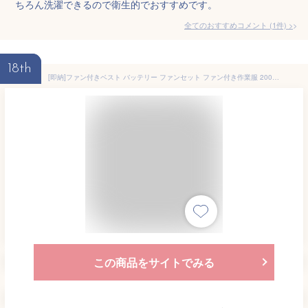
ちろん洗濯できるので衛生的でおすすめです。
全てのおすすめコメント
(
1
件)
>
18th
[即納]ファン付きベスト バッテリー ファンセット ファン付き作業服 20000mahバッテリー付き 日本製ブラシレスモーター 静音 大風量 UPF50+ UVカット エアコン服 働く ワークウェア 屋内用 倉庫 道路 釣り 熱中症対策 USB給電 男女兼用 作業着 夏用 薄型 夏 安全服 送料無料
この商品をサイトでみる