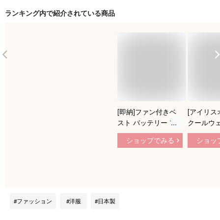
ランキング内で紹介されている商品
[即納]ファン付きベ
[アイリス
スト バッテリー フ
クールウェ
ァンセット ファン付
アル セッ
ショップでみる
ショッ
き作業服 20000mah
ファン付 
バッテリー付き 日本
付 熱中症
製ブラシレスモータ
ブルー M
ー 静音 大風量
UPF50+ UVカット
エアコン服 働く ワ
ファッション
洋服
日本製
ークウェア 屋内用
倉庫 道路 釣り 熱中