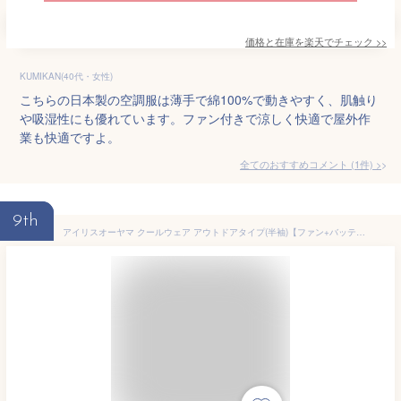
価格と在庫を
楽天
でチェック
>>
KUMIKAN(40代・女性)
こちらの日本製の空調服は薄手で綿100%で動きやすく、肌触り
や吸湿性にも優れています。ファン付きで涼しく快適で屋外作
業も快適ですよ。
全てのおすすめコメント
(
1
件)
>
9th
アイリスオーヤマ クールウェア アウトドアタイプ(半袖)【ファン+バッテリーセット】色：グリーン /【型番：COHS-M02-G】/ サイズ：M・L・2L熱中症対策 空調服