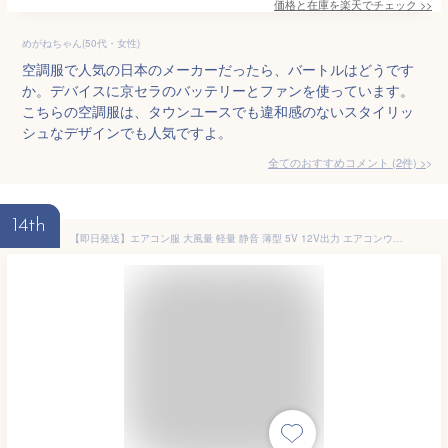
価格と在庫を
楽天
でチェック
>>
めがねちゃん(50代・女性)
空調服で人気の日本のメーカーだったら、バートルはどうです
か。デバイスに京セラのバッテリーとファンを使っています。
こちらの空調服は、タウンユースでも違和感のないスタイリッ
シュなデザインでも人気ですよ。
全てのおすすめコメント
(
2
件)
>
14th
【即日発送】エアコン服 大風量 軽量 静音 薄型 5V 12V出力 エアコンウェア ファン 2個セット 日本製ブラシレスモーター 9枚羽強力ファン 3段階調節可能 熱中症対策 ファン PSE認証済み 作業服専用 電動ファン用ウェア クールウェア 専用備品 ページ 作業服 作業 交換用