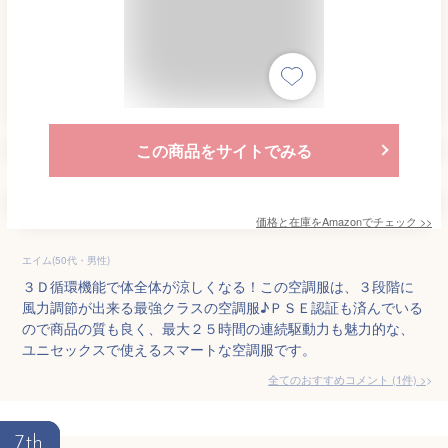
この商品をサイトでみる
価格と在庫を
Amazon
でチェック
>>
エイム(50代・男性)
３Ｄ循環機能で体全体が涼しくなる！この空調服は、３段階に
風力調節が出来る最強クラスの空調服♪ＰＳＥ認証も済んでいる
ので商品の質も良く、最大２５時間の連続駆動力も魅力的な、
ユニセックスで使えるスマートな空調服です。
全てのおすすめコメント
(
1
件)
>
7th