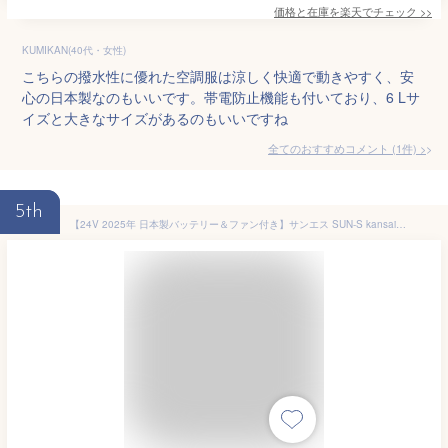
価格と在庫を
楽天
でチェック
>>
KUMIKAN(40代・女性)
こちらの撥水性に優れた空調服は涼しく快適で動きやすく、安
心の日本製なのもいいです。帯電防止機能も付いており、6 Lサ
イズと大きなサイズがあるのもいいですね
全てのおすすめコメント
(
1
件)
>
5th
【24V 2025年 日本製バッテリー＆ファン付き】サンエス SUN-S kansai 空調風神服 K1005 ベスト カンサイ 綿混 空調 ブルゾン ジャケット ｜ 新モデル 新色 メンズ レディース 夏 猛暑 酷暑 熱中症 涼しい 空調 おしゃれ カジュアル かっこいい 高所 フック 制電