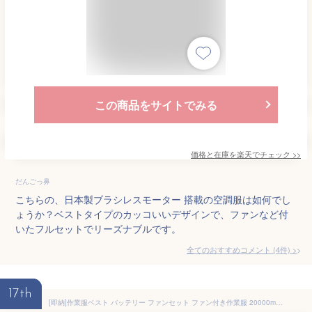
この商品をサイトでみる
価格と在庫を
楽天
でチェック
>>
だんごっ鼻
こちらの、日本製ブラシレスモーター 搭載の空調服は如何でし
ょうか？ベストタイプのカッコいいデザインで、ファンなど付
いたフルセットでリーズナブルです。
全てのおすすめコメント
(
4
件)
>
17th
[即納]作業服ベスト バッテリー ファンセット ファン付き作業服 20000mahバッテリー付き 日本製ブラシレスモーター 静音 大風量 UPF50+ UVカット エアコン服 働く ワークウェア 屋内用 倉庫 道路 釣り 熱中症対策 USB給電 男女兼用 作業着 夏用 薄型 夏 安全服 送料無料