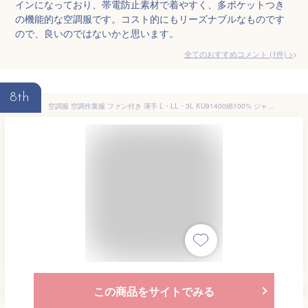
インになっており、帯電防止素材で着やすく、多ポケットつき
の機能的な空調服です。コスト的にもリーズナブルなものです
ので、良いのではないかと思います。
全てのおすすめコメント
(
1
件)
>
8th
空調服 空調作業服 ファン付き 薄手 L・LL・3L KU91400綿100% ジャンパー ブルゾン 作業着 作業服 工場 着心地 肌触り 吸湿性 メンズ 男性用 作業用 日本製 シルバー キャメル チャコール
この商品をサイトでみる