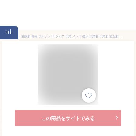
4th
空調服 長袖 ブルゾン EFウエア 作業 メンズ 撥水 作業着 作業服 安全服 夏 ファン付き 反射材 反射 ワークウェア 大きいサイズ 6L E9209 旭蝶 Asahicho 日本製 国産 帯電防止 涼しい 工場 外作業 仕事 土木 工事 現場
この商品をサイトでみる