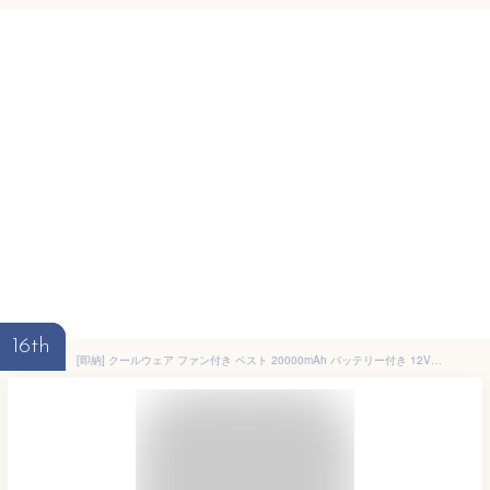
16th
[即納] クールウェア ファン付き ベスト 20000mAh バッテリー付き 12V高出力 日本製ブラシレスモーター M～5L 冷却服エアコン 作業着 ファン付きベスト ファンべスト フルセット 冷却服 エアコン服 ワークウェア 大風量 薄型 夏 熱中症対策 UVカット 男女兼用 父の日 ギフト