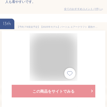
人も着やすいです。
全てのおすすめコメント
(
1
件)
>
13th
【予約:7/9発送予定】【2025年モデル】バートル エアークラフト 遮熱サイドファンベスト AC2064 夏物 メンズ ブルゾン 作業着 作業服 空調 服 夏物 猛暑 BURTLE
この商品をサイトでみる