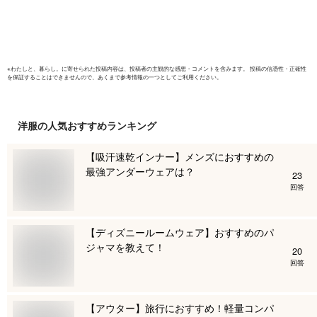
症対策 USB給電 男
女兼用 作業着 夏用
薄型 夏 安全服 送料
無料
※
わたしと、暮らし。
に寄せられた投稿内容は、投稿者の主観的な感想・コメントを含みます。 投稿の信憑性・正確性
を保証することはできませんので、あくまで参考情報の一つとしてご利用ください。
洋服
の人気おすすめランキング
【吸汗速乾インナー】メンズにおすすめの
最強アンダーウェアは？
23
回答
【ディズニールームウェア】おすすめのパ
ジャマを教えて！
20
回答
【アウター】旅行におすすめ！軽量コンパ