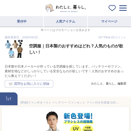
受付中
人気アイテム
マイページ
本ページはプロモーションを含みます
最終更新日：2026/06/22
521
View
23
コメント
空調服｜日本製のおすすめはどれ？人気のものが欲
しい！
日本製や日本メーカーが作っている空調服を探しています。バッテリーやファン、
素材生地などがしっかりしている安全なものが欲しいです！人気のおすすめがあっ
たら教えてください！
わたしと、暮らし。編集部
1st
[即納]ファン付きベスト バッテリー ファンセット ファン付き作業服 20000mahバッテリー付き 日本製ブラシレスモーター 静音 大風量 UPF50+ UVカット エアコン服 働く ワークウェア 屋内用 倉庫 道路 釣り 熱中症対策 USB給電 男女兼用 作業着 夏用 薄型 夏 安全服 送料無料