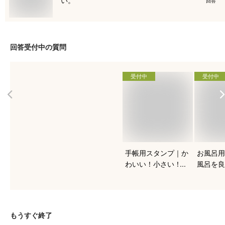
回答
回答受付中の質問
受付中
受付中
手帳用スタンプ｜か
お風呂用
わいい！小さい！ス
風呂を良
ケジュール帳におす
る！人気
すめを教えて下さ
は？
い。
もうすぐ終了