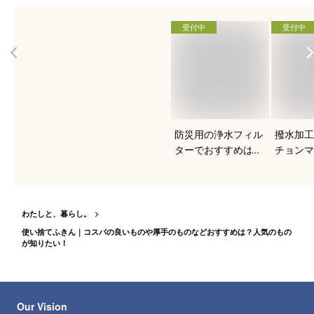
受付中
受付中
防災用の浄水フィル
撥水加工
ターでおすすめは？
チョンマ
すめを知
わたしと、暮らし。
使い捨てふきん｜コスパの良いものや厚手のものなどおすすめは？人気のもの
が知りたい！
Our Vision