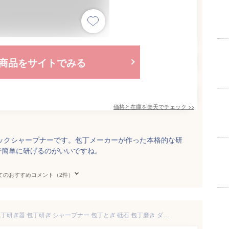
商品をサイトでみる
価格と在庫を
楽天
でチェック
>>
ックシャープナーです。包丁メーカーが作った本格的な研
で簡単に研げるのがいいですね。
てのおすすめコメント（2件）
＼楽天ランキング 1位獲得／ 包丁研ぎ器 包丁研ぎ シャープナー 包丁とぎ 砥石 包丁磨き ダイヤモンド ダイヤモンドシャープナー 簡単 研磨 両刃 研ぎ器 砥ぎ石 研石 粗研ぎ 中研ぎ 細研ぎ タングステン鋼 超軽量 滑り止め 切れ味向上 研ぎやすい 持ちやすい knife-sharpner