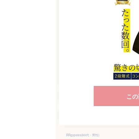
この
RRgypsies(60代・男性)