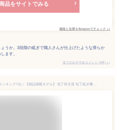
商品をサイトでみる
価格と在庫を
Amazon
でチェック
>>
しょうか。3段階の砥ぎで職人さんが仕上げたような滑らか
めします。
全てのおすすめコメント
(
4
件)
>
【スーパーSALE特価】＼楽天ランキング1位／【雑誌掲載モデル】 包丁研ぎ器 包丁砥ぎ機 包丁シャープナー 包丁砥ぎ 包丁研ぎ 研ぎ器 砥ぎ器 砥ぎ機 包丁砥ぎ器 包丁研ぎ機 包丁磨き セラミック シャープナー 砥石 荒砥ぎ 粗砥ぎ 仕上げ 軽量 コンパクト 切れ味回復