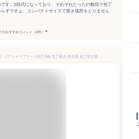
めです。2段式になっており、それぞれたったの数回で包丁
いらずですよ。コンパクトサイズで置き場所をとりません
てのおすすめコメント（6件）
貝印 関孫六 ダイヤモンド セラミック シャープナー | 両刃 3種 包丁研ぎ 研ぎ器 包丁研ぎ器 包丁研ぎ機 砥石 ステンレス包丁 セラミック包丁 包丁 研ぎ とぎ 簡単 日本製 おしゃれ kai ギフト 贈り物 プレゼント 一人暮らし 包丁研ぎ器 包丁シャープナー 父の日