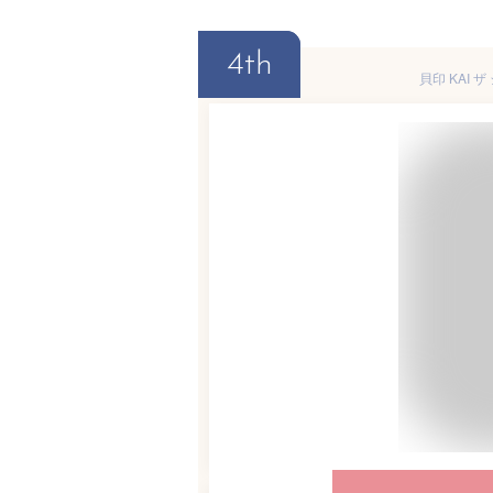
4th
貝印 KAI ザ