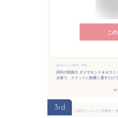
この
めがねちゃん(50代・女性)
貝印の関孫六 ダイヤモンド＆セラミ
ぎ器で、スリットに順番に通すだけ
全
3rd