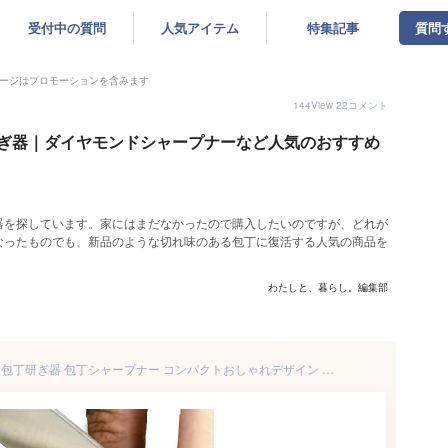
受付中の質問
人気アイテム
特集記事
質問
ージはプロモーションを含みます
144
View
22
コメント
ぎ器｜ダイヤモンドシャープナーなど人気のおすすめ
器を探しています。家にはまだなかったので購入したいのですが、どれが
なったものでも、新品のような切れ味のある包丁に復活する人気の商品を
わたしと、暮らし。編集部
【選ばれるNO1シャープナー】包丁研ぎ器 包丁シャープナー コンパクトおしゃれデザイン 簡単に研磨ができる！ 包丁磨ぎ 包丁砥ぎ ダイヤモンドシャープナー 両刃 研ぎ器 砥ぎ石 研石