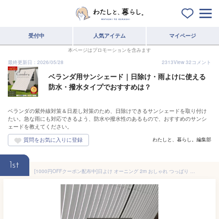
受付中
人気アイテム
マイページ
本ページはプロモーションを含みます
最終更新日：2026/05/28
2313
View
32
コメント
ベランダ用サンシェード｜日除け・雨よけに使える
防水・撥水タイプでおすすめは？
ベランダの紫外線対策＆日差し対策のため、日除けできるサンシェードを取り付け
たい。急な雨にも対応できるよう、防水や撥水性のあるもので、おすすめのサンシ
ェードを教えてください。
わたしと、暮らし。編集部
1st
[1000円OFFクーポン配布中]日よけ オーニング 2m おしゃれ つっぱり オーニングテント 突っ張り サンシェード 日除け ベランダ テラス 賃貸 戸建て マンション 紫外線カット すだれ 日陰 かわいい ウッドデッキ 目隠し ブラウン グレー ストライプ CALME カルム C-F-3