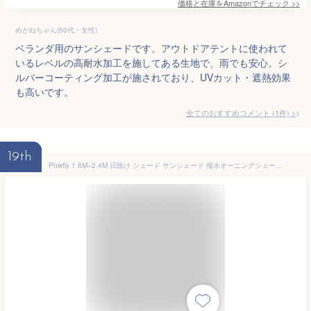
価格と在庫を
Amazon
でチェック
>>
めがねちゃん(50代・女性)
ベランダ用のサンシェードです。アウトドアテントに使われて
いるレベルの高耐水加工を施してある生地で、雨でも安心。シ
ルバーコーティング加工が施されており、UVカット・遮熱効果
も高いです。
全てのおすすめコメント
(
1
件)
>
19th
Powfly 1.8M×2.4M 日除け シェード サンシェード 撥水オーニングシェード 雨除け シェード ベランダ,庭,バルコニー,窓,玄関, 屋外,ウッドデッキ,キャンプ, ハトメ