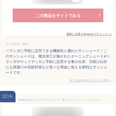
この商品をサイトでみる
価格と在庫を
Amazon
でチェック
>>
エイム(50代・男性)
ベランダに手軽に設営できる機能性に優れたサンシェード！こ
のサンシェードは、撥水加工が施されたオーニングシェード♪ベ
ランダやウッドデッキに手軽に設営する事が出来、日除け以外
にも雨避けや花粉対策など色々な用途に使える便利なサンシェ
ードです。
全てのおすすめコメント
(
1
件)
>
20th
Fkstyle 日よけシェード サンシェード 庭 オーニング シェード オーニングテント 2m 日よけ つっぱり 突っ張り