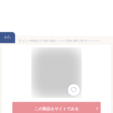
4th
【レビュー特典あり】XiaZ 日除け シェード防水 屋外 大型 サンシェード 目隠し 3x3M 風 に 強い 窓 2m3m ベランダ 日除けシェード 目隠しシェード 遮光率80％ 雨よけシェード 撥水シェード 2層撥水加工 暑さ対策 UVカット95％
この商品をサイトでみる