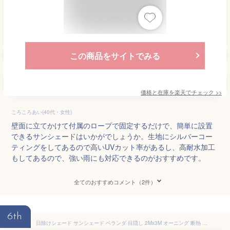
この商品をサイトでみる
価格と在庫を
楽天
でチェック
>>
ころころあい(40代・女性)
壁面に立てかけて付属のロープで固定するだけで、簡単に設置
できるサンシェードはいかがでしょうか。生地にシルバーコー
ティングをしてあるので高いUVカット率があるし、高耐水加工
もしてあるので、強い雨にも対応できるのがおすすめです。
全てのおすすめコメント（2件）
6th
日除けシェード サンシェード ベランダ 目隠し 2Mx3M オーニング 断熱 遮光 UVカット 風通し 廊下 庭用 屋外 撥水性 防水 紫外線カット