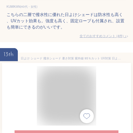
KUMIKAN(40代・女性)
こちらの二層で撥水性に優れた日よけシェードは防水性も高く
、UVカット効果も。強度も高く、固定ロープも付属され、設置
も簡単にできるのがいいです。
全てのおすすめコメント
(
4
件)
>
13th
日よけ シェード 撥水シェード 暑さ対策 紫外線 95％カット UV対策 日よけシェード おしゃれ スクリーン バルコニー オーニング 目隠し サンシェード 窓 ベランダ 1m 2m 3m 大きい 大型 日除け シェード 屋外 室内 37size 三角型 四角型 目隠しシェード 遮熱効果 雨よけ 庭