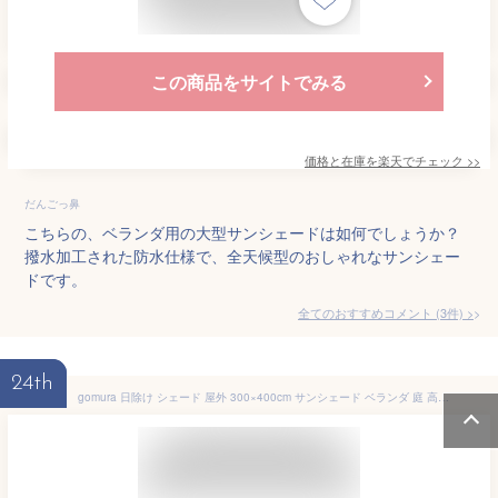
この商品をサイトでみる
価格と在庫を
楽天
でチェック
>>
だんごっ鼻
こちらの、ベランダ用の大型サンシェードは如何でしょうか？
撥水加工された防水仕様で、全天候型のおしゃれなサンシェー
ドです。
全てのおすすめコメント
(
3
件)
>
24th
gomura 日除け シェード 屋外 300×400cm サンシェード ベランダ 庭 高密度420Dポリエステル 水洗い可能 紫外線 98%カット 防水 デッキ