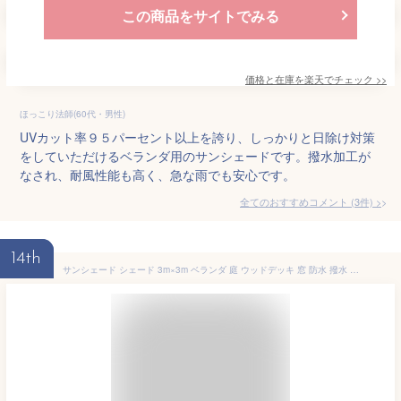
この商品をサイトでみる
価格と在庫を
楽天
でチェック
>>
ほっこり法師(60代・男性)
UVカット率９５パーセント以上を誇り、しっかりと日除け対策
をしていただけるベランダ用のサンシェードです。撥水加工が
なされ、耐風性能も高く、急な雨でも安心です。
全てのおすすめコメント
(
3
件)
>
14th
サンシェード シェード 3m×3m ベランダ 庭 ウッドデッキ 窓 防水 撥水 大型 日よけ 日除け UVカット 雨よけ おしゃれ アイボリー アプリコット グレー グレージュ キャメル ブラウン