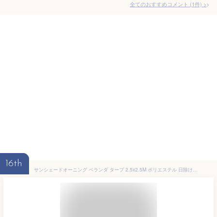
全てのおすすめコメント
(
1
件)
>
16th
サンシェードオーニング ベランダ タープ 2.5x2.5M ポリエステル 日除け シェード 防水シェード 風通しもよい 紫外線98％カット取付簡単 ベランダ廊下/庭下/庭先用, ダークグレー, 21996