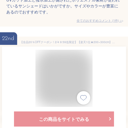
ているサンシェードはいかがですか。サイズやカラーが豊富に
あるのでおすすめです。
全てのおすすめコメント
(
1
件)
>
22nd
【全品20％OFFクーポン！2/4 9:59迄限定】【楽天1位★200×300cm】日よけ シェード サンシェード ベランダ 庭 窓 日除け 屋外 紫外線 UV UV対策 オーニング マンション シンプル 防水 撥水 はっ水 雨よけ 大きいサイズ 大型 目隠し タープ 縦 横
この商品をサイトでみる