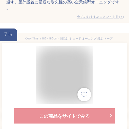
通す、屋外設置に最適な耐久性の高い全天候型オーニングです
。
全てのおすすめコメント
(
1
件)
>
7th
Cool Time（180×180cm）日除け シェード オーニング 撥水 トープ
この商品をサイトでみる