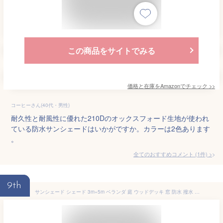
この商品をサイトでみる
価格と在庫を
Amazon
でチェック
>>
コーヒーさん(40代・男性)
耐久性と耐風性に優れた210Dのオックスフォード生地が使われ
ている防水サンシェードはいかがですか。カラーは2色あります
。
全てのおすすめコメント
(
1
件)
>
9th
サンシェード シェード 3m×5m ベランダ 庭 ウッドデッキ 窓 防水 撥水 大型 日よけ 日除け UVカット 雨よけ