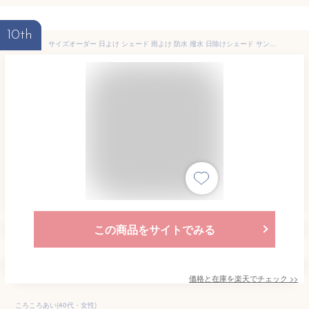
10th
サイズオーダー 日よけ シェード 雨よけ 防水 撥水 日除けシェード サンシェード シルバー ベランダカーテン オーニング uvカット おしゃれ 大型 ウルトラサンシェード USS 屋外 洗濯物 自転車 室外機 マンション 無地 窓 庭 OKC5
この商品をサイトでみる
価格と在庫を
楽天
でチェック
>>
ころころあい(40代・女性)