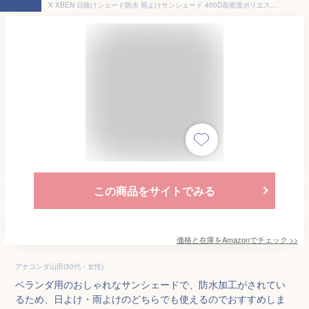
X XBEN 日除けシェード防水 雨よけサンシェード 400D高密度ポリエステル 2層撥水 PU塗装 接合部水漏れ防止 D形金具 テントクリップ付き 強度UP UV紫外線カット 暑さ対策 目隠しシェード ベランダ 撥水シェード／庭用タープ／ 屋外／庭先／デッキ ／クールシェード／廊下／庭下／天台／ パーゴラ／ キャンプ ／野外活動対応 簡単設置 適格請求書発行可 2*2.5Ｍ
この商品をサイトでみる
価格と在庫を
Amazon
でチェック
>>
アナコンダ山田(30代・女性)
ベランダ用のおしゃれなサンシェードで、防水加工がされてい
るため、日よけ・雨よけのどちらでも使えるのでおすすめしま