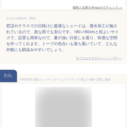
価格と在庫を
Amazon
でチェック
>>
まさまさa(60代・男性)
窓辺やテラスでの日除けに最適なシェードは、撥水加工が施さ
れているので、急な雨でも安心です。180×180cmと程よいサイ
ズで、設置も簡単なので、夏の強い日差しを遮り、快適な空間
を作ってくれます。トープの色合いも落ち着いていて、どんな
外観にも馴染みやすいでしょう。
全てのおすすめコメント
(
1
件)
>
8th
KYOSER 日除けシェード オーニング ベランダ 雨よけ 屋外 目隠し撥水 シェード 防水サンシェード 紫外線UVカット 強度UP 庭用タープ 遮熱 断熱用 デッキ簡単設置 固定ロープ 付属 (カーキ, 2×2m)