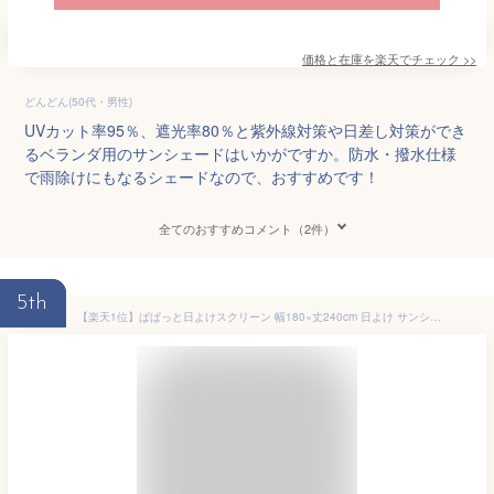
価格と在庫を
楽天
でチェック
>>
どんどん(50代・男性)
UVカット率95％、遮光率80％と紫外線対策や日差し対策ができ
るベランダ用のサンシェードはいかがですか。防水・撥水仕様
で雨除けにもなるシェードなので、おすすめです！
全てのおすすめコメント（2件）
5th
【楽天1位】ぱぱっと日よけスクリーン 幅180×丈240cm 日よけ サンシェード 日よけスクリーン ポール付 壁面に立てかけるだけの簡単設置 シェード 日除け UVカット 撥水 西日対策 目隠し たてす よしず 1.8m×2.4m 日除けシェード 1年保証 ★[送料無料]