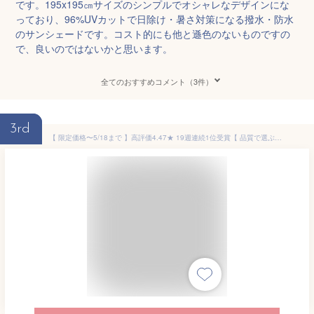
です。195x195㎝サイズのシンプルでオシャレなデザインにな
っており、96%UVカットで日除け・暑さ対策になる撥水・防水
のサンシェードです。コスト的にも他と遜色のないものですの
で、良いのではないかと思います。
全てのおすすめコメント（3件）
3rd
【 限定価格〜5/18まで 】高評価4.47★ 19週連続1位受賞【 品質で選ぶならCandor 】 日よけ シェード 撥水 300×195cm / 240×195cm / 195×195cm おしゃれ スクリーン オーニング 目隠し サンシェード 窓 ベランダ 3m 大きいサイズ 防水タープ 日除けシェード 柊