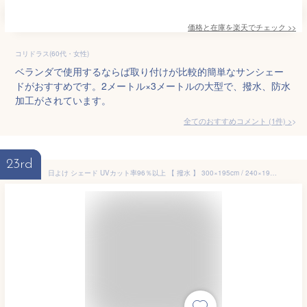
価格と在庫を
楽天
でチェック
>>
コリドラス(60代・女性)
ベランダで使用するならば取り付けが比較的簡単なサンシェー
ドがおすすめです。2メートル×3メートルの大型で、撥水、防水
加工がされています。
全てのおすすめコメント
(
1
件)
>
23rd
日よけ シェード UVカット率96％以上 【 撥水 】 300×195cm / 240×195cm / 195×195cm スクリーン オーニング サンシェード ベランダ 雨よけシェード 3m 大きいサイズ 大型 防水 ウオーターブロック 目隠し 紫外線 UV対策 省エネ 節約 節電 よしず タープ おしゃれ 柊