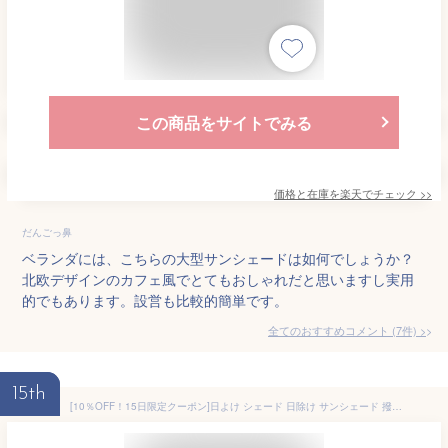
この商品をサイトでみる
価格と在庫を
楽天
でチェック
>>
だんごっ鼻
ベランダには、こちらの大型サンシェードは如何でしょうか？
北欧デザインのカフェ風でとてもおしゃれだと思いますし実用
的でもあります。設営も比較的簡単です。
全てのおすすめコメント
(
7
件)
>
15th
[10％OFF！15日限定クーポン]日よけ シェード 日除け サンシェード 撥水 UVカット 紫外線99.99％カット ウルトラサンシェード USS 幅185cm 丈180cm 既製サイズ 雨よけ 防水 ウッドデッキ ベランダ 紫外線予防 省エネ 節電 エコ CSZ