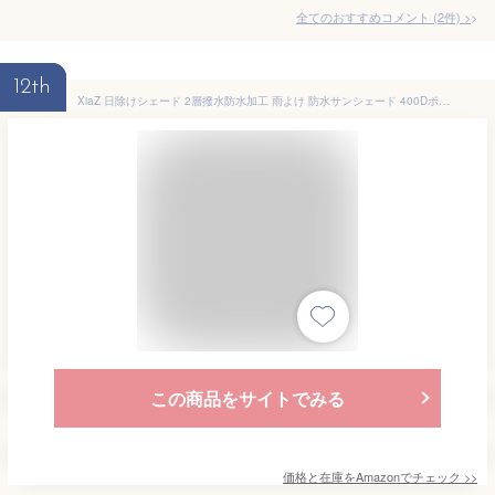
全てのおすすめコメント
(
2
件)
>
12th
XiaZ 日除けシェード 2層撥水防水加工 雨よけ 防水サンシェード 400Dポリエステル 強度UP PU塗装 接合部水漏れ防止 紫外線UVカット ベランダサンシェード オーニング 庭用タープ 撥水 シェード 屋外・庭先・クールシェード・廊下・庭下・デッキ ・キャンプ ・野外活動 簡単設置 固定ロープ 付属 モカ色2×2.5Mサイズ
この商品をサイトでみる
価格と在庫を
Amazon
でチェック
>>