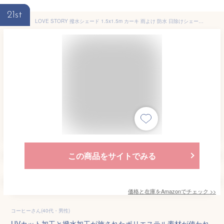
21st
LOVE STORY 撥水シェード 1.5x1.5m カーキ 雨よけ 防水 日除けシェード 日よけ サンシェード
この商品をサイトでみる
価格と在庫を
Amazon
でチェック
>>
コーヒーさん(40代・男性)
UVカット加工と撥水加工が施されたポリエステル素材が使われ