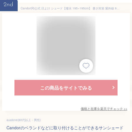
2nd
Candor(R)公式 日よけ シェード【撥水 195×195cm】 暑さ対策 紫外線 96％カット UV対策 室温13.4℃抑制 日よけシェード おしゃれ スクリーン オーニング 目隠し サンシェード 窓 ベランダ 雨よけシェード 約2m 大きいサイズ 大型 防水 省エネ 節電 タープ 日除けシェード 柊
この商品をサイトでみる
価格と在庫を
楽天
でチェック
>>
aualone(80代以上・男性)
Candorのベランドなどに取り付けることができるサンシェード