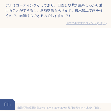
アルミコーティングがしてあり、日差しや紫外線をしっかり避
けることができるし、遮熱効果もあります。撥水加工で雨を弾
くので、雨避けもできるのでおすすめです。
全てのおすすめコメント
(
1
件)
>
11th
山善(YAMAZEN) 日よけシェード 200×200㎝ 取付金具セット 水洗い可能 ハトメ8箇所 UVカット率約85% 節電 省エネ ベランダ 紫外線カット 防水 涼風 グレー/ホワイト YRGS2-2020