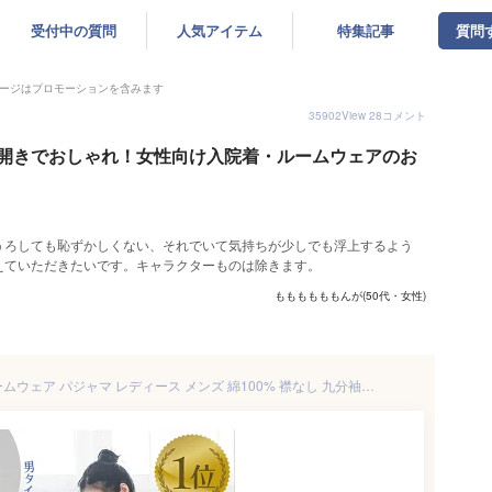
受付中の質問
人気アイテム
特集記事
質問
ージはプロモーションを含みます
35902
View
28
コメント
開きでおしゃれ！女性向け入院着・ルームウェアのお
うろしても恥ずかしくない、それでいて気持ちが少しでも浮上するよう
えていただきたいです。キャラクターものは除きます。
ももももももんが(50代・女性)
＜一部即納＞ダブルガーゼ ルームウェア パジャマ レディース メンズ 綿100% 襟なし 九分袖 長ズボン 春用 夏用 哺乳 敏感肌 高齢者 ふんわり 柔らかい 二重ガーゼ ナイトウェア 前開き 上下セット 部屋着 入院 敬老の日 母の日