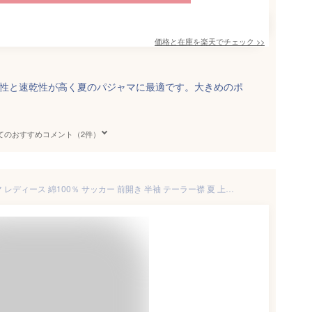
価格と在庫を
楽天
でチェック
>>
湿性と速乾性が高く夏のパジャマに最適です。大きめのポ
。
てのおすすめコメント（2件）
＼ネコポス送料無料／ パジャマ レディース 綿100％ サッカー 前開き 半袖 テーラー襟 夏 上下セット 大人用 ルームウェア 可愛い チェック ストライプ 格子 入院 産後 七分丈パンツ M L LL 2L Room suppli ルームサプリ 82305