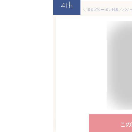
4th
この