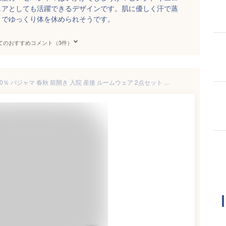
ェアとしても活躍できるデザインです。肌に優しく汗で蒸
までゆっくり体を休められそうです。
てのおすすめコメント（3件）
パジャマ レディース 長袖 綿100％ パジャマ 春秋 前開き 入院 産後 ルームウェア 2点セット 部屋着 ナイトウェア 上下セット セットアップ 送料無料 綿100 綿 M L LL 冬 春 夏 夏用 花柄