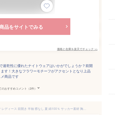
商品をサイトでみる
価格と在庫を
楽天
でチェック
>>
ので速乾性に優れたナイトウェアはいかがでしょうか？前開
ります！大きなフラワーモチーフがアクセントとなり上品
スメ商品です
てのおすすめコメント（2件）
＼ネコポス送料無料／ パジャマ レディース 前開き 半袖 襟なし 夏 綿100％ サッカー素材 胸元レース 上下セット 大人用 ルームウェア 可愛い 入院 産後 部屋着 かわいい 大きいサイズ M L LL サイズ Room suppli ルームサプリ 72502