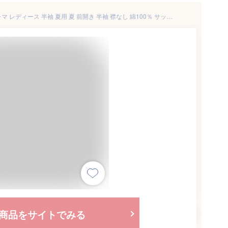
＼10％offクーポン対象／パジャマ レディース 半袖 夏用 夏 前開き 半袖 襟なし 綿100％ サッカー素材 母の日 ギフト 上下セット 大人用 ルームウェア 可愛い 入院 産後 部屋着 かわいい 大きいサイズ M L LL サイズ Room suppli ルームサプリ 72502
商品をサイトでみる