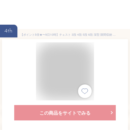
4th
【ポイント5倍★〜9日10時】チェスト 3段 4段 5段 6段 深型 隙間収納 すきま収納 20cm 洗面所 キッチン 収納ケース 収納ボックス キャスター付き スリム コンパクト スリム収納 洗濯機横 キッチンチェスト キッチン収納 台所収納 ランドリー収納 隙間 小物 アイリスオーヤマ
この商品をサイトでみる