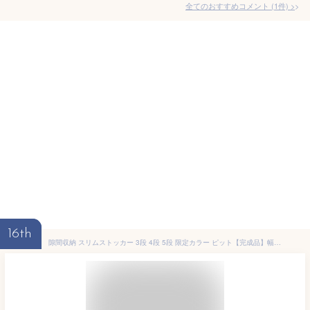
全てのおすすめコメント
(
1
件)
>
16th
隙間収納 スリムストッカー 3段 4段 5段 限定カラー ピット【完成品】幅20cm 奥行40cm スリムラック すきま収納 ボックス 収納チェスト キッチン収納 引出し収納 キャスター付き プラスチック 衣替え ホワイト ブラック 中が透けない プラスチック収納 収納用品 JEJ