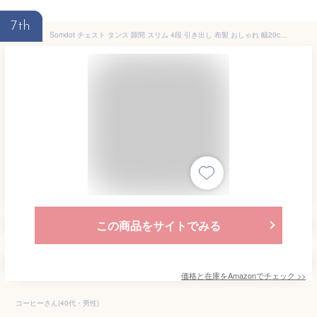
7th
Somdot チェスト タンス 隙間 スリム 4段 引き出し 布製 おしゃれ 幅20cm ランドリー タワー 収納棚 多機能 小物 収納ボックス ナチュラル ダークグレー
この商品をサイトでみる
価格と在庫を
Amazon
でチェック
>>
コーヒーさん(40代・男性)