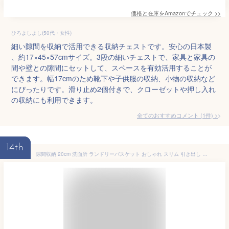
価格と在庫を
Amazon
でチェック
>>
ひろよしよし(50代・女性)
細い隙間を収納で活用できる収納チェストです。安心の日本製
、約17×45×57cmサイズ。3段の細いチェストで、家具と家具の
間や壁との隙間にセットして、スペースを有効活用することが
できます。幅17cmのため靴下や子供服の収納、小物の収納など
にぴったりです。滑り止め2個付きで、クローゼットや押し入れ
の収納にも利用できます。
全てのおすすめコメント
(
1
件)
>
14th
隙間収納 20cm 洗面所 ランドリーバスケット おしゃれ スリム 引き出し アジャスター付