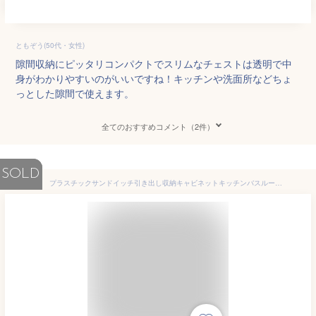
ともぞう(50代・女性)
隙間収納にピッタリコンパクトでスリムなチェストは透明で中
身がわかりやすいのがいいですね！キッチンや洗面所などちょ
っとした隙間で使えます。
全てのおすすめコメント（2件）
SOLD
プラスチックサンドイッチ引き出し収納キャビネットキッチンバスルーム冷蔵庫隙間収納ラックスナックおもちゃ雑貨ランドリー収納キャビネット超薄型キッチンリビングルーム子供部屋スペースを取らない組み立て簡単 家庭用 (幅20cm-3層,ホワイト) [並行輸入品]