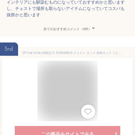
インテリアにも馴染むものになっていておすすめかと思います
し、チェストで場所も取らないアイテムになっていてコスパも
抜群かと思います
全てのおすすめコメント（4件）
3rd
【P10★10/06-09限定!!】SONGMICS チェスト タンス 収納ラック リビング収納 本棚 リビング棚 収納家具 たんす 収納チェスト ヴィンテージ風 不織布 衣類収納 ボックス ケース 木目調 20x48x75cm/63×30×120cmおしゃれ送料無料(北海道 沖縄 離島など除く)LGS044B02
この商品をサイトでみる