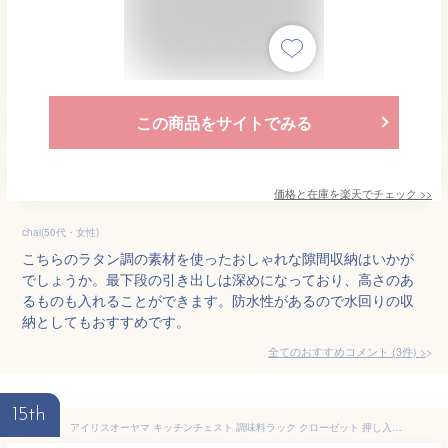
この商品をサイトでみる
価格と在庫を
楽天
でチェック
>>
chai(50代・女性)
こちらのラタン調の素材を使ったおしゃれな隙間収納はいかが
でしょうか。最下段の引き出しは深めになっており、高さのあ
るものも入れることができます。防水性があるので水回りの収
納としてもおすすめです。
全てのおすすめコメント
(
3
件)
>
15th
アイリスオーヤマ キッチンチェスト 調味料ラック クローゼット 押し入れ収納 4段 キャスター付き 日本製 半透明 MSC-040 幅20×奥行41×高さ93.6㎝