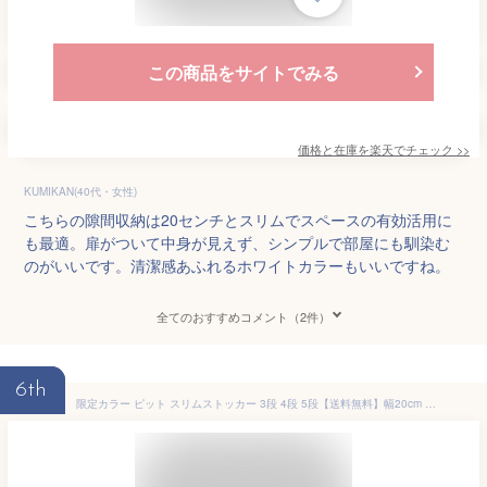
この商品をサイトでみる
価格と在庫を
楽天
でチェック
>>
KUMIKAN(40代・女性)
こちらの隙間収納は20センチとスリムでスペースの有効活用に
も最適。扉がついて中身が見えず、シンプルで部屋にも馴染む
のがいいです。清潔感あふれるホワイトカラーもいいですね。
全てのおすすめコメント（2件）
6th
限定カラー ピット スリムストッカー 3段 4段 5段【送料無料】幅20cm 奥行40cm スリム 隙間収納 すきま 収納ボックス 収納チェスト 引出し収納 キャスター付き 衣替え ホワイト ブラック クリア グレー 中が透けない