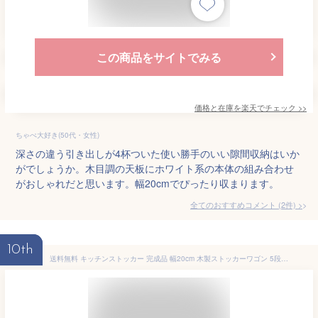
この商品をサイトでみる
価格と在庫を
楽天
でチェック
>>
ちゃぺ大好き(50代・女性)
深さの違う引き出しが4杯ついた使い勝手のいい隙間収納はいか
がでしょうか。木目調の天板にホワイト系の本体の組み合わせ
がおしゃれだと思います。幅20cmでぴったり収まります。
全てのおすすめコメント
(
2
件)
>
10th
送料無料 キッチンストッカー 完成品 幅20cm 木製ストッカーワゴン 5段収納 キャスター付き キッチンラック ストッカー スリム キッチン キッチンワゴン 省スペース 引き出し 隙間収納 すきま収納 タイル天板 サニタリーラック ランドリー おしゃれ ナチュラル MUD-6780NA