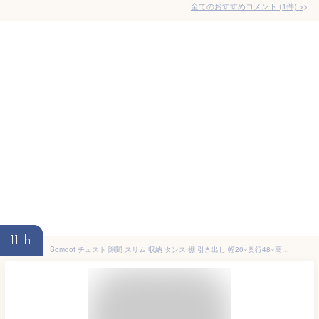
全てのおすすめコメント
(
1
件)
>
11th
Somdot チェスト 隙間 スリム 収納 タンス 棚 引き出し 幅20×奥行48×高さ75cm 4段 布製 おしゃれ すきま キッチン 省スペース ランドリー 洗面所 脱衣所 ビンテージ