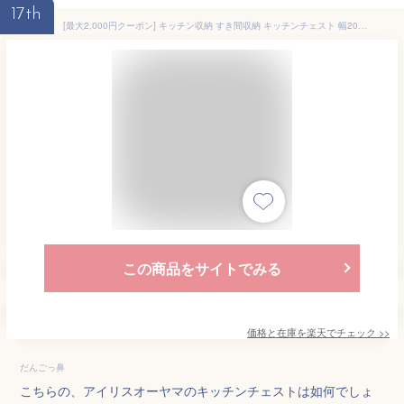
17th
[最大2,000円クーポン] キッチン収納 すき間収納 キッチンチェスト 幅20cm 6段 050キッチン収納 台所 食品庫 ストック収納 スリムチェストストックボックス 収納ボックス キャスター 引出収納 収納box ペットボトル 引き出し 木天板 おしゃれ アイリスオーヤマ
この商品をサイトでみる
価格と在庫を
楽天
でチェック
>>
だんごっ鼻
こちらの、アイリスオーヤマのキッチンチェストは如何でしょ