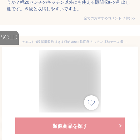
うか？幅20センチのキッチン以外にも使える隙間収納の引出し
棚です。６段と収納しやすいですよ。
全てのおすすめコメント
(
1
件)
>
SOLD
チェスト 4段 隙間収納 すきま収納 20cm 洗面所 キッチン 収納ケース 収納ボックス キャスター付き スリム コンパクト スリム収納 洗濯機横 キッチンチェスト キッチン収納 台所収納 ランドリー収納 隙間 小物 収納 アイリスオーヤマ
類似商品を探す