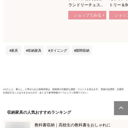
ランドリーチェスト
トリー＆5
洗面所 脱衣所 収納
購入で】 
ショップでみる
ショッ
おしゃれ すきま収納
隙間収納 
20cm キッチン 収納
チェスト 
棚 引き出し 北欧 4段
衣所 収納
棚 ランドリー収納
すきま収納 
タオル収納 シンプル
ッチン 収
モダン 西海岸 ファ
出し 北欧 
家具
収納家具
ダイニング
隙間収納
ブリックチェスト
ンドリー収
KLIM(クリム)
収納 シン
ン 西海岸
ックチェ
KLIM(ク
※
わたしと、暮らし。
に寄せられた投稿内容は、投稿者の主観的な感想・コメントを含みます。 投稿の信憑性・正確性
を保証することはできませんので、あくまで参考情報の一つとしてご利用ください。
収納家具
の人気おすすめランキング
教科書収納｜高校生の教科書をおしゃれに