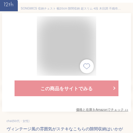
12th
SONGMICS 収納チェスト 幅20cm 隙間収納 超スリム 4段 木目調 不織布 省スペース 20×48×75cm 引き出し 組立簡単 おしゃれ 隙間適用 LGS041B01
この商品をサイトでみる
価格と在庫を
Amazon
でチェック
>>
chai(50代・女性)
ヴィンテージ風の雰囲気がステキなこちらの隙間収納はいかが