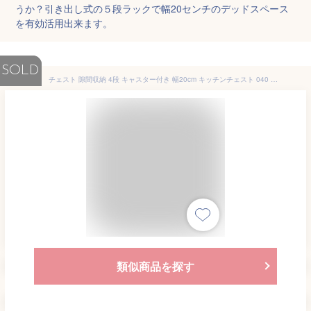
うか？引き出し式の５段ラックで幅20センチのデッドスペース
を有効活用出来ます。
SOLD
チェスト 隙間収納 4段 キャスター付き 幅20cm キッチンチェスト 040 ホワイト クリア キッチン収納 小物収納 引き出し タンス 隙間収納 食品 リビング収納 台所用品 台所収納 アイリスオーヤマ収納ボックス HGチェスト f HG
類似商品を探す