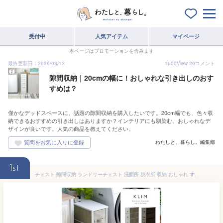
受付中
人気アイテム
マイページ
本ページはプロモーションを含みます
最終更新日：2026/03/12
1500
View
29
コメント
隙間収納｜20cmの幅に！おしゃれな引き出しのおす
すめは？
僅かなデッドスペースに、話題の隙間収納を購入したいです。20cm幅でも、色々収
納できるおすすめの引き出しはありますか？インテリアにも馴染む、おしゃれなデ
ザインが良いです。人気の商品を教えてください。
わたしと、暮らし。編集部
1st
チェスト 隙間収納 ランドリーチェスト 洗面所 脱衣所 収納 おしゃれ すきま収納 20cm キッチン 収納棚 引き出し 北欧 4段 棚 ランドリー収納 タオル収納 シンプル モダン 西海岸 ファブリックチェスト KLIM(クリム)