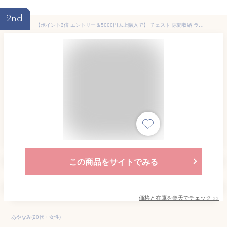
2nd
【ポイント3倍 エントリー＆5000円以上購入で】 チェスト 隙間収納 ランドリーチェスト 洗面所 脱衣所 収納 おしゃれ すきま収納 20cm キッチン 収納棚 引き出し 北欧 4段 棚 ランドリー収納 タオル収納 シンプル モダン 西海岸 ファブリックチェスト KLIM(クリム)
この商品をサイトでみる
価格と在庫を
楽天
でチェック
>>
あやなみ(20代・女性)