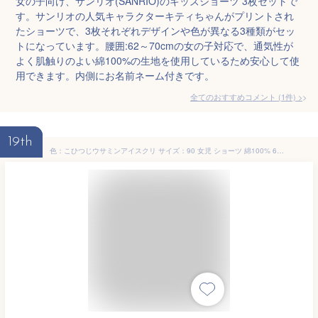
女の子向け、サンリオ(SANRIO)のキッズショーツ 3枚セットで
す。サンリオの人気キャラクターキティちゃんがプリントされ
たショーツで、3枚それぞれデザインや色が異なる3種類がセッ
トになっています。腰囲:62～70cmの女の子対応で、通気性が
よく肌触りのよい綿100%の生地を使用しているため安心して使
用できます。内側にお名前ネーム付きです。
全てのおすすめコメント
(
1
件)
>
19th
色：こひつじウサミンアイスクリ サイズ：90 女児 ショーツ 綿100% 6枚セット 通気 下着 キッズ ベビー 女児キッズショーツ 無蛍光の100% 肌着 柔らかい 吸湿 快適 子供 幼稚園 水玉 風船 子犬 9