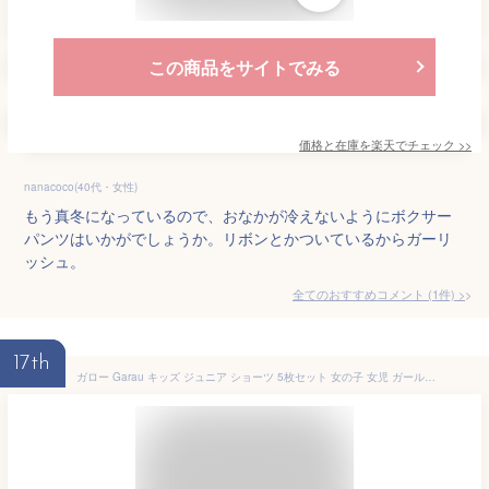
この商品をサイトでみる
価格と在庫を
楽天
でチェック
>>
nanacoco(40代・女性)
もう真冬になっているので、おなかが冷えないようにボクサー
パンツはいかがでしょうか。リボンとかついているからガーリ
ッシュ。
全てのおすすめコメント
(
1
件)
>
17th
ガロー Garau キッズ ジュニア ショーツ 5枚セット 女の子 女児 ガールズ 綿100％【メール便(30)】 100 110 120 130 レディース 100-130