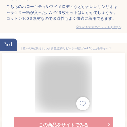
こちらのハローキティやマイメロディなどかわいいサンリオキ
ャラクター柄が入ったパンツ３枚セットはいかがでしょうか。
コットン100％素材なので吸湿性もよく快適に着用できます。
全てのおすすめコメント
(
1
件)
>
3rd
【堂々の6冠獲得!につき新色追加/リピーター続出/★4.5以上維持/キッズコットンショーツ/4枚セット】キッズショーツ 100-160cm ボクサーショーツ 女の子 綿 子供 女子 下着 パンツ 保育園 幼稚園 小学生 抗菌 通気性 吸湿性 110 120 130 140 150 160
この商品をサイトでみる