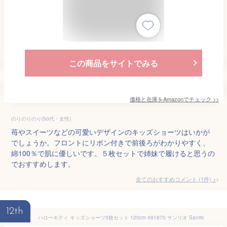
この商品をサイトでみる
価格と在庫を
Amazon
でチェック
>>
のりのりのり(50代・女性)
苺やスイーツなどの可愛いデザインのキッズショーツはいかが
でしょうか。フロントにリボン付きで前後ろがわかりやすく、
綿100％で肌に優しいです。５枚セットで姉妹で履けると思うの
でおすすめします。
全てのおすすめコメント
(
1
件)
>
12th
ハローキティ キッズショーツ3枚セット 120cm 491870 サンリオ Sanrio