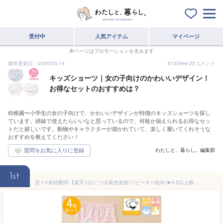
受付中
人気アイテム
マイページ
本ページはプロモーションを含みます
最終更新日：2026/05/14
913
View
22
コメント
キッズショーツ｜女の子向けのかわいいデザイン！
お得なセットのおすすめは？
幼稚園〜小学生の女の子向けで、かわいいデザインが特徴のキッズショーツを探し
ています。姉妹で使えたらいいなと思っているので、何枚か揃えられるお得なセッ
トだと嬉しいです。動物やキャラクターが描かれていて、楽しく履いてくれそうな
おすすめを教えてください！
わたしと、暮らし。編集部
1st
堂々の6冠獲得!【楽天1位/につき新色追加/リピーター続出/★4.5以上維持/キッズコットンショーツ/4枚セット】キッズショーツ 100-160cm ボクサーショーツ 女の子 綿 子供 女子 下着 パンツ 保育園 幼稚園 小学生 抗菌 通気性 吸湿性 110 120 130 140 150 160