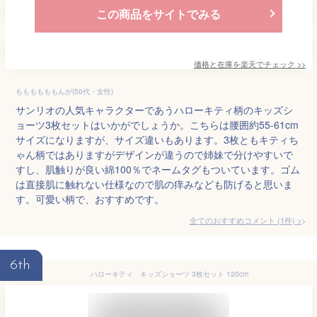
この商品をサイトでみる
価格と在庫を
楽天
でチェック
>>
ももももももんが(50代・女性)
サンリオの人気キャラクターであうハローキティ柄のキッズシ
ョーツ3枚セットはいかがでしょうか。こちらは腰囲約55-61cm
サイズになりますが、サイズ違いもあります。3枚ともキティち
ゃん柄ではありますがデザインが違うので姉妹で分けやすいで
すし、肌触りが良い綿100％でネームタグもついています。ゴム
は直接肌に触れない仕様なので肌の痒みなども防げると思いま
す。可愛い柄で、おすすめです。
全てのおすすめコメント
(
1
件)
>
6th
ハローキティ キッズショーツ 3枚セット 120cm