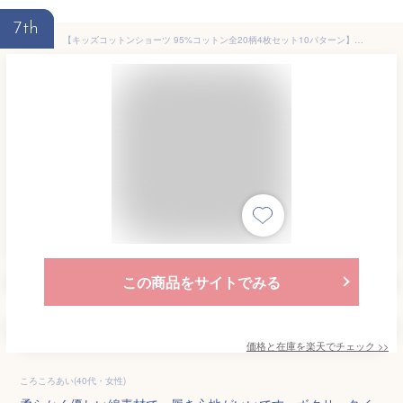
7th
【キッズコットンショーツ 95%コットン全20柄4枚セット10パターン】送料無料 キッズショーツ100cm-160cm 子供用 ボクサーショーツ 女の子 コットン 綿 子供 下着 パンツ インナー 可愛い 保育園 幼稚園 小学生 100 110 120 130 140 150 160 抗菌 通気性 吸湿性 かわいい
この商品をサイトでみる
価格と在庫を
楽天
でチェック
>>
ころころあい(40代・女性)