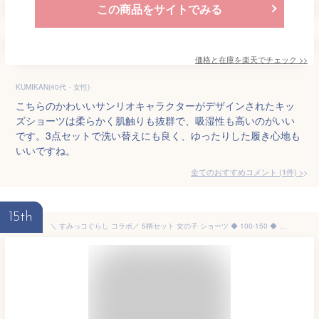
この商品をサイトでみる
価格と在庫を
楽天
でチェック
>>
KUMIKAN(40代・女性)
こちらのかわいいサンリオキャラクターがデザインされたキッ
ズショーツは柔らかく肌触りも抜群で、吸湿性も高いのがいい
です。3点セットで洗い替えにも良く、ゆったりした履き心地も
いいですね。
全てのおすすめコメント
(
1
件)
>
15th
＼ すみっコぐらし コラボ／ 5柄セット 女の子 ショーツ ◆ 100-150 ◆ ◇ 子ども 子供 キッズ KIDS 女児 ガールズ キッズ服 肌着 下着 インナー ショーツ パンツ 通学 通園 おしゃれ かわいい やわらかい 5枚 セット