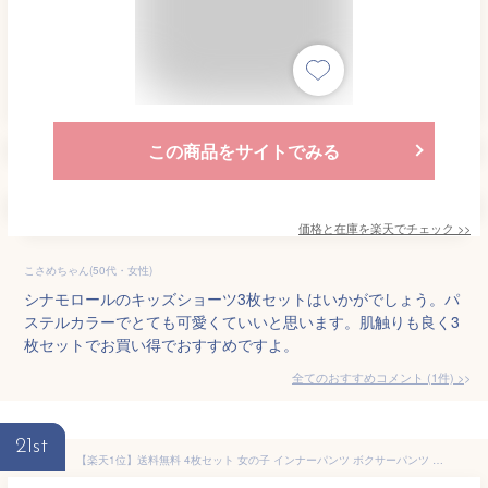
この商品をサイトでみる
価格と在庫を
楽天
でチェック
>>
こさめちゃん(50代・女性)
シナモロールのキッズショーツ3枚セットはいかがでしょう。パ
ステルカラーでとても可愛くていいと思います。肌触りも良く3
枚セットでお買い得でおすすめですよ。
全てのおすすめコメント
(
1
件)
>
21st
【楽天1位】送料無料 4枚セット 女の子 インナーパンツ ボクサーパンツ 綿95% 女児ショーツ インナー 子供 パンツ 下着 女の子 キッズ 下着 ガールズ ジュニア アンダーウェア 通園 園児 保育園 女の子 かわいい おしゃれ コットン