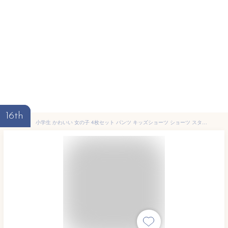
16th
小学生 かわいい 女の子 4枚セット パンツ キッズショーツ ショーツ スタンダードショーツ ボクサーショーツ コットン 綿 子供用 下着 肌着 子供 インナー 女の子 小学生 抗菌 通気性 プレゼント リボン こども 可愛い ジュニア ギフト 女児