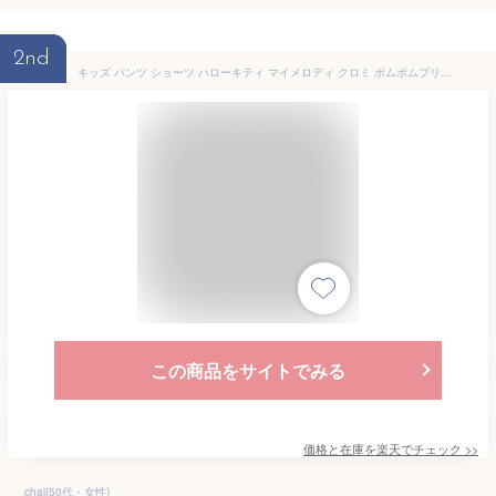
2nd
キッズ パンツ ショーツ ハローキティ マイメロディ クロミ ポムポムプリン リトルツインスターズ キキ＆ララ サンリオ 子供用 下着 総柄 3P 3枚セット 綿100 女の子 キャラクター SANRIO 100 110 120cm [M便 1/1]
この商品をサイトでみる
価格と在庫を
楽天
でチェック
>>
chai(50代・女性)