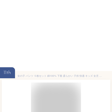
11th
女の子 パンツ ５枚セット 綿100% 下着 柔らかい 子供 快適 キッズ 女児 幼稚園 保育園 小学生 女の子 ショーツ 100 110 120 130 (130, フルーツスイーツ柄)