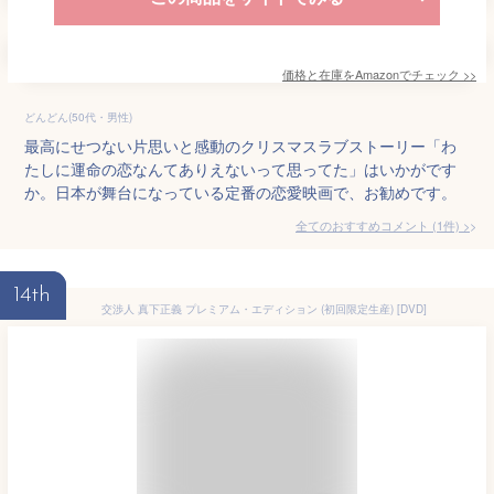
価格と在庫を
Amazon
でチェック
>>
どんどん(50代・男性)
最高にせつない片思いと感動のクリスマスラブストーリー「わ
たしに運命の恋なんてありえないって思ってた」はいかがです
か。日本が舞台になっている定番の恋愛映画で、お勧めです。
全てのおすすめコメント
(
1
件)
>
14th
交渉人 真下正義 プレミアム・エディション (初回限定生産) [DVD]