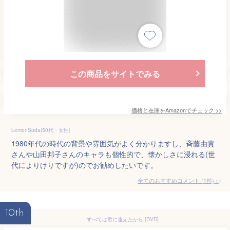
この商品をサイトでみる
価格と在庫を
Amazon
でチェック
>>
LemonSoda(50代・女性)
1980年代の時代の背景や雰囲気がよく分かりますし、斉藤由貴
さんや山田邦子さんのキャラも個性的で、懐かしさに浸れる(世
代によりけりですが)のでお勧めしたいです。
全てのおすすめコメント
(
1
件)
>
10th
すべては君に逢えたから [DVD]