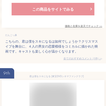
この商品をサイトでみる
価格と在庫を
楽天
でチェック
>>
だんごっ鼻
こちらの、君は僕をスキになるは如何でしょうか？クリスマス
イブを舞台に、４人の男女の恋愛模様をコミカルに描かれた映
画です。キャストも楽しく心が温かくなります。
全てのおすすめコメント
(
1
件)
>
9th
君は僕をスキになる [東宝DVDシネマファンクラブ]