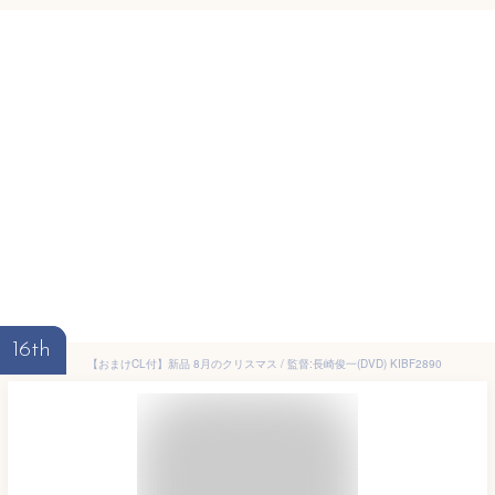
16th
【おまけCL付】新品 8月のクリスマス / 監督:長崎俊一(DVD) KIBF2890