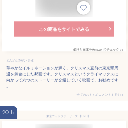
この商品をサイトでみる
価格と在庫を
Amazon
でチェック
>>
どんどん(50代・男性)
華やかなイルミネーションが輝く、クリスマス直前の東京駅周
辺を舞台にした邦画です。クリスマスというクライマックスに
向かって六つのストーリーが交錯していく映画で、お勧めです
。
全てのおすすめコメント
(
1
件)
>
20th
東京ゴッドファーザーズ 【DVD】