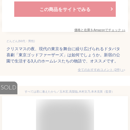
この商品をサイトでみる
価格と在庫を
Amazon
でチェック
>>
どんどん(50代・男性)
クリスマスの夜、現代の東京を舞台に繰り広げられるドタバタ
喜劇「東京ゴッドファーザーズ」は如何でしょうか。新宿の公
園で生活する3人のホームレスたちの物語で、オススメです。
全てのおすすめコメント
(
2
件)
>
SOLD
すべては君に逢えたから／玉木宏,高梨臨,木村文乃,本木克英（監督）