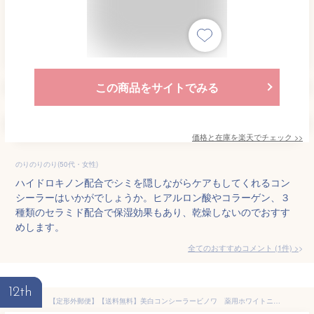
この商品をサイトでみる
価格と在庫を
楽天
でチェック
>>
のりのりのり(50代・女性)
ハイドロキノン配合でシミを隠しながらケアもしてくれるコン
シーラーはいかがでしょうか。ヒアルロン酸やコラーゲン、３
種類のセラミド配合で保湿効果もあり、乾燥しないのでおすす
めします。
全てのおすすめコメント
(
1
件)
>
12th
【定形外郵便】【送料無料】美白コンシーラービノワ 薬用ホワイトニングコンシーラー【3.6g】【医薬部外品】【美白有効成分ビタミンC誘導体配合】(SER40258)