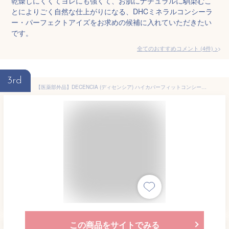
乾燥しにくくてヨレにも強くて、お肌にナチュラルに馴染むこ
とによりごく自然な仕上がりになる、DHCミネラルコンシーラ
ー・パーフェクトアイズをお求めの候補に入れていただきたい
です。
全てのおすすめコメント
(
4
件)
>
3rd
【医薬部外品】DECENCIA (ディセンシア) ハイカバーフィットコンシーラー ＜敏感肌用コンシーラー / 12g＞ (シミ/赤み/肌荒れ/毛穴) スキンケア 乾燥肌 敏感肌
この商品をサイトでみる