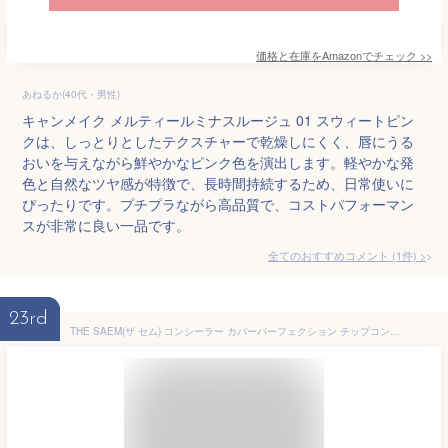
価格と在庫を
Amazon
でチェック
>>
あねるか(40代・男性)
キャンメイク メルティールミナスルージュ 01 スウィートピン
クは、しっとりとしたテクスチャーで乾燥しにくく、唇にうる
おいを与えながら鮮やかなピンク色を演出します。軽やかな発
色と自然なツヤ感が特徴で、長時間持続するため、日常使いに
ぴったりです。プチプラながら高品質で、コストパフォーマン
スが非常に良い一品です。
全てのおすすめコメント
(
1
件)
>
23rd
THE SAEM(ザ セム) コンシーラー カバーパーフェクション チップコンシーラー 1.25 ライトベージュ 6.5 グラム