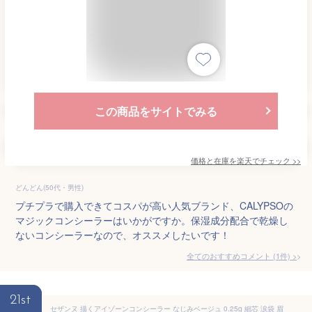
この商品をサイトでみる
価格と在庫を
楽天
でチェック
>>
どんどん(50代・男性)
プチプラで購入できてコスパが高い人気ブランド、CALYPSOの
マジックコンシーラーはいかがですか。保湿成分配合で乾燥し
ないコンシーラーなので、オススメしたいです！
全てのおすすめコメント
(
1
件)
>
21st
セザンヌ 描くアイゾーンコンシーラー なじみベージュ 0.25g 細芯 涙袋 眉