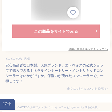
この商品をサイトでみる
価格と在庫を
楽天
でチェック
>>
どんどん(50代・男性)
安心高品質な日本製、人気ブランド、エトヴォスの公式ショッ
プで購入できるミネラルインナートリートメントリキッドコン
シーラーはいかがですか。保湿力が優れたコンシーラーで、一
押しです！
全てのおすすめコメント
(
2
件)
>
17th
CALYPSO カリプソ マジックコンシーラー ピンクベージュ 明るめの肌用 保湿成分 凸凹カバー ハイライト