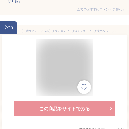
ですね。
全てのおすすめコメント
(
1
件)
>
18th
【公式マキアレイベル】クリアスティックC＋（スティック状コンシーラー)(全2色）｜ コンシーラー クマ シミ そばかす ニキビ跡 保湿 シミ予防 茶クマ 赤み プラセンタエキス アルブチン ビタミンC誘導体 紫外線ケア ナチュラル系 オークル系
この商品をサイトでみる
価格と在庫を
楽天
でチェック
>>