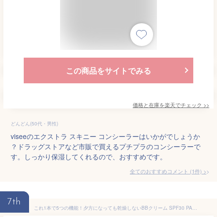
この商品をサイトでみる
価格と在庫を
楽天
でチェック
>>
どんどん(50代・男性)
viseeのエクストラ スキニー コンシーラーはいかがでしょうか
？ドラッグストアなど市販で買えるプチプラのコンシーラーで
す。しっかり保湿してくれるので、おすすめです。
全てのおすすめコメント
(
1
件)
>
7th
これ1本で5つの機能！夕方になっても乾燥しないBBクリーム SPF30 PA++ コラーゲン セラミド ヒアルロン酸配合 3ヶ月分 化粧下地 美容液 乳液 クリーム ベース 美白 日焼け止め コンシーラー ファンデ uv コスメ メイク下地 毛穴カバー 美肌【メイクマジック BBクリーム 35g】