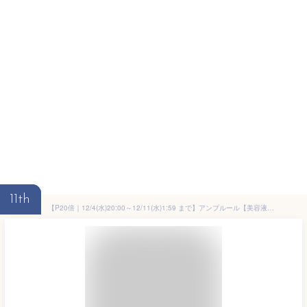
11th
【P20倍｜12/4(水)20:00～12/11(水)1:59 まで】アンプルール【美容液コンシーラー(SPF50+/PA++++)】ラグジュアリーホワイト『コンシーラー HQ』 コラーゲン /ヒアルロン酸 /セラミド /美容液 /保湿 /目元 /クマ /ハイドロキノン /紫外線 /日焼け止め /ギフト