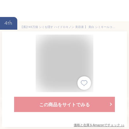
4th
【累計45万個 シミを隠す ハイドロキノン 美容液 】 美白 シミキールコンシーラー 3.5g
この商品をサイトでみる
価格と在庫を
Amazon
でチェック
>>