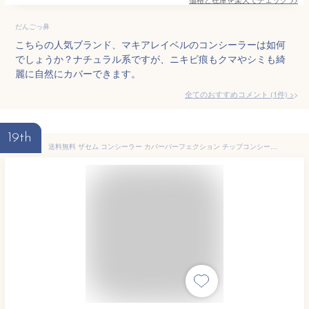
だんごっ鼻
こちらの人気ブランド、マキアレイベルのコンシーラーは如何
でしょうか？ナチュラル系ですが、ニキビ痕もクマやシミも綺
麗に自然にカバーできます。
全てのおすすめコメント
(
1
件)
>
19th
送料無料 ザセム コンシーラー カバーパーフェクション チップコンシーラー Cover Perfection Tip Concealer 6.5g ザセム theSAEM ザセムコンシーラー シミ クマ ケイト 公式 ニキビ 隠し