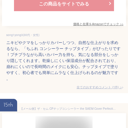
この商品をサイトでみる
価格と在庫を
Amazon
でチェック
>>
song1yong3(30代・女性)
ニキビやクマをしっかりカバーしつつ、自然な仕上がりを求め
るなら、「ちふれ コンシーラー チップタイプ」がぴったりです
！プチプラながら高いカバー力を持ち、気になる部分をしっか
り隠してくれます。乾燥しにくい保湿成分が配合されており、
崩れにくいので長時間のメイクにも安心。チップタイプで塗り
やすく、初心者でも簡単にムラなく仕上げられるのが魅力です
。
全てのおすすめコメント
(
1
件)
>
15th
【メール便】ザ・セム CPチップコンシーラー the SAEM Cover Perfection TIP CONCEALER【6.5g】韓国コスメ コンシーラー カバー クマ シミ 毛穴 そばかす ベージュ 保湿成分 速乾性