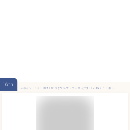
16th
≪ポイント5倍！10/11 9:59まで≫エトヴォス 公式( ETVOS ) 「 ミネラルインナートリートメントリキッドコンシーラー 」 SPF36 PA+++ 【30日間返品保証】 コンシーラー シミ ニキビ跡 クマ 保湿 UV 美容液 敏感肌 オレンジ セラミド ビタミンC 誘導体 日本製