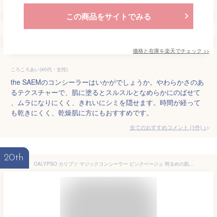
この商品をサイトでみる
価格と在庫を
楽天
でチェック
>>
ころころあい(40代・女性)
the SAEMのコンシーラーはいかがでしょうか。やわらかさのあ
るテクスチャーで、肌に塗るとスルスルとなめらかにのばせて
、ムラになりにくく、きれいにシミを隠せます。時間が経って
も乾きにくく、乾燥肌に方にもおすすめです。
全てのおすすめコメント
(
1
件)
>
20th
CALYPSO カリプソ マジックコンシーラー ピンクベージュ 明るめの肌用 保湿成分 凸凹カバー ハイライト