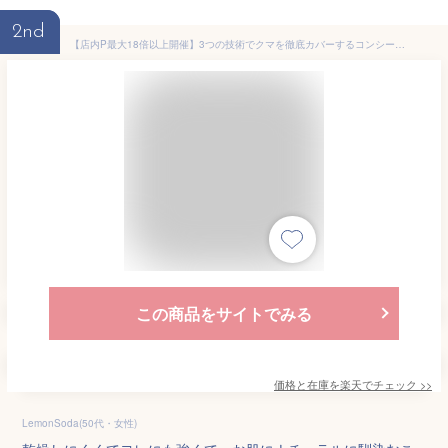
2nd
【店内P最大18倍以上開催】3つの技術でクマを徹底カバーするコンシーラー【DHC直販】DHCミネラルコンシーラー パーフェクトアイズ［F1］ イエローベージュ | コンシーラー イエロー カバー 目の下 クマ隠し くま リキッド チップ 目元
この商品をサイトでみる
価格と在庫を
楽天
でチェック
>>
LemonSoda(50代・女性)