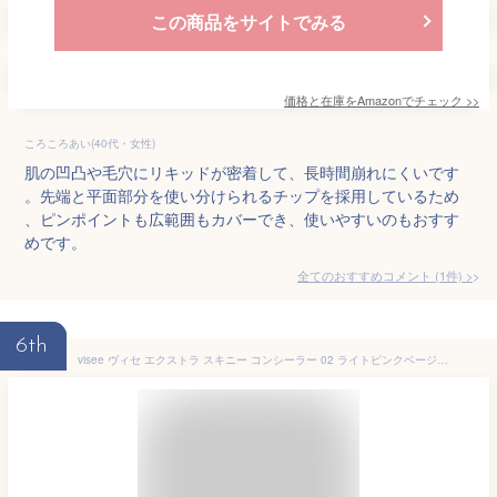
この商品をサイトでみる
価格と在庫を
Amazon
でチェック
>>
ころころあい(40代・女性)
肌の凹凸や毛穴にリキッドが密着して、長時間崩れにくいです
。先端と平面部分を使い分けられるチップを採用しているため
、ピンポイントも広範囲もカバーでき、使いやすいのもおすす
めです。
全てのおすすめコメント
(
1
件)
>
6th
visee ヴィセ エクストラ スキニー コンシーラー 02 ライトピンクベージュ 4g 超極細チップ 無香料 保湿 [ギフトラッピング対応]