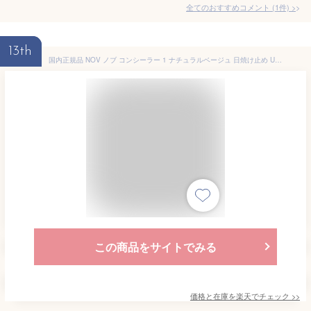
全てのおすすめコメント
(
1
件)
>
13th
国内正規品 NOV ノブ コンシーラー 1 ナチュラルベージュ 日焼け止め UVケア(顔用) 化粧下地 SPF28・PA+++ 保湿成分 化粧品 スキンケア コスメ メイク 誕生日 記念日 母の日 プレゼント ギフト 彼女 妻 母 女性 人気 ご褒美 忘年会 20代 30代 40代 50代 クリスマス
この商品をサイトでみる
価格と在庫を
楽天
でチェック
>>