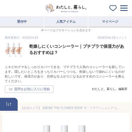
受付中
人気アイテム
マイページ
本ページはプロモーションを含みます
最終更新日：2026/04/24
3908
View
28
コメント
乾燥しにくいコンシーラー｜プチプラで保湿力があ
るおすすめは？
ニキビやクマをしっかりカバーできる、プチプラで人気のコンシーラーを探してい
ます。隠したいところをきっちりカバーしつつも、乾燥しないで崩れにくいものが
欲しいです。保湿力があり、自然な仕上がりになるおすすめのコンシーラーを教え
てください。
わたしと、暮らし。編集部
1st
【公式ストア】【NEW】THE FLOWER SHOP ザ・フラワーショップ コンシーラーSPF40／PA++++ ベースメイク 毛穴 毛穴カバー 化粧品 コスメ メイク