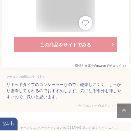
この商品をサイトでみる
価格と在庫を
Amazon
でチェック
>>
アナコンダ山田(30代・女性)
リキッドタイプのコンシーラーなので、乾燥しにくく、しっか
り密着してくれるのでおすすめします。気になる部分を隠しや
すいので、良いと思います。
全てのおすすめコメント
(
1
件)
>
24th
セザンヌ コンシーラークレヨン 02 CEZANNE 濃シミ ほくろ クマ ニキビ跡 崩れにくい ウォータープルーフ 削り不要 4種類の保湿成分配合 美容 化粧品 メイクアッ