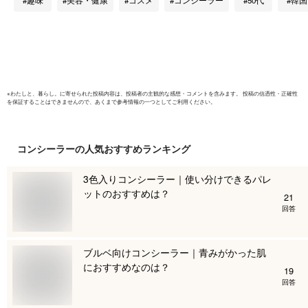
ーフェクション 2本
セット theSAEM/正
規輸入品/国内発送
ポスト投函 |
※
わたしと、暮らし。
に寄せられた投稿内容は、投稿者の主観的な感想・コメントを含みます。 投稿の信憑性・正確性
を保証することはできませんので、あくまで参考情報の一つとしてご利用ください。
コンシーラー
の人気おすすめランキング
3色入りコンシーラー｜使い分けできるパレ
ットのおすすめは？
21
回答
ブルベ向けコンシーラー｜青みがかった肌
におすすめなのは？
19
回答