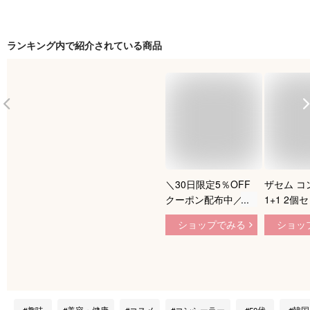
ランキング内で紹介されている商品
＼30日限定5％OFF
ザセム コ
クーポン配布中／
1+1 2個
【ザセム 公式】コン
カラー[国
ショップでみる
ショッ
シーラー シミ しわ
セム カバ
クマカバー 密着カバ
クション 
ー カラーコントロー
シーラー 6.
ル【選べる2本セッ
SAEM 韓
ト】ザセム チップコ
キンガー
ンシーラー カバーパ
趣味
美容・健康
コスメ
コンシーラー
50代
韓国