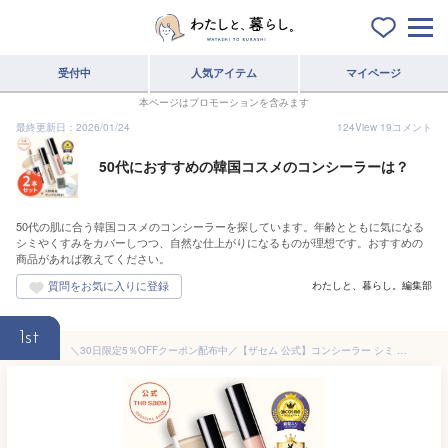
受付中
人気アイテム
マイページ
本ページはプロモーションを含みます
最終更新日：2026/01/24
124
View
19
コメント
50代におすすめの韓国コスメのコンシーラーは？
50代の肌に合う韓国コスメのコンシーラーを探しています。年齢とともに気になる
シミやくすみをカバーしつつ、自然な仕上がりになるものが理想です。おすすめの
商品があれば教えてください。
わたしと、暮らし。編集部
1st
＼30日限定5％OFFクーポン配布中／【ザセム 公式】コンシーラー シミ しわ クマカバー 密着カバー カラーコントロール【選べる2本セット】ザセム チップコンシーラー カバーパーフェクション 2本セット theSAEM/正規輸入品/国内発送 ポスト投函 |