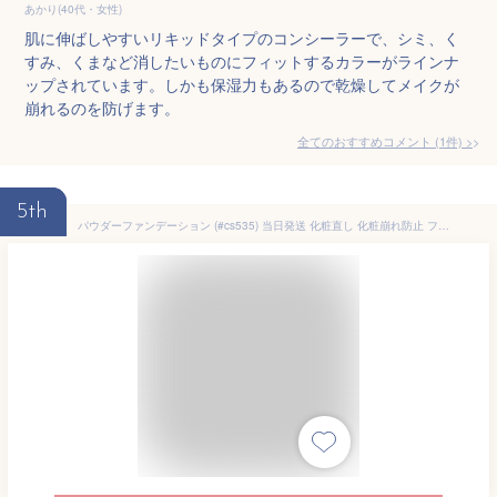
あかり(40代・女性)
肌に伸ばしやすいリキッドタイプのコンシーラーで、シミ、く
すみ、くまなど消したいものにフィットするカラーがラインナ
ップされています。しかも保湿力もあるので乾燥してメイクが
崩れるのを防げます。
全てのおすすめコメント
(
1
件)
>
5th
パウダーファンデーション (#cs535) 当日発送 化粧直し 化粧崩れ防止 フェースアップパウダー 40代 50代 30代 テカリ防止 ツヤ肌 化粧下地 韓国コスメ 皮脂吸収 カバー力 仕上げ コンシーラー