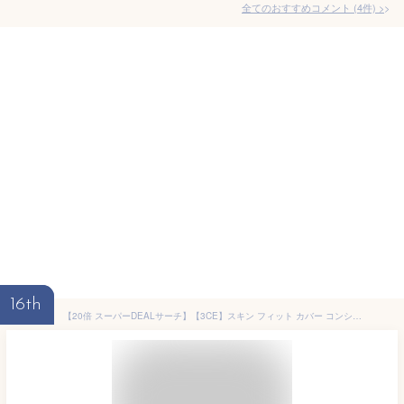
全てのおすすめコメント
(
4
件)
>
16th
【20倍 スーパーDEALサーチ】【3CE】スキン フィット カバー コンシーラー /SKIN FIT COVER LIQUID CONCEALER/スタイルナンダ/デイリーメイク/カバー力/全3色 /韓国コスメ