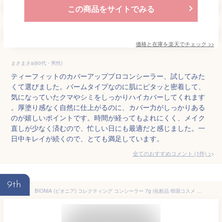
この商品をサイトでみる
価格と在庫を
楽天
でチェック
>>
まさまさa(60代・男性)
ティーフィットのカバーアッププロコンシーラー、試してみた
くて選びました。バームタイプなのに肌にピタッと密着して、
気になっていたクマやシミをしっかりハイカバーしてくれます
。厚塗り感なく自然に仕上がるのに、カバー力がしっかりある
のが嬉しいポイントです。時間が経ってもよれにくく、メイク
直しが少なく済むので、忙しい日にも最適だと感じました。一
日中キレイが続くので、とても満足しています。
全てのおすすめコメント
(
1
件)
>
9th
BIONIA (ビオニア) コレクティング コンシーラー 7g (化粧品 韓国コスメ 韓国 コスメ 美容 毛穴 カバー 毛穴レス 毛穴隠し プレゼント ギフト 人気商品 人気 誕生日プレゼント)