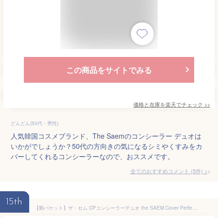
この商品をサイトでみる
価格と在庫を
楽天
でチェック
>>
どんどん(50代・男性)
人気韓国コスメブランド、The Saemのコンシーラー デュオは
いかがでしょうか？50代の方向きの気になるシミやくすみをカ
バーしてくれるコンシーラーなので、おススメです。
全てのおすすめコメント
(
5
件)
>
15th
【郵パケット】ザ・セム CPコンシーラーデュオ the SAEM Cover Perfection CONCEALER DUO【4.5g/4.2g】韓国コスメ コンシーラー 2WAY カバー クマ シミ 毛穴 そばかす ベージュ ニキビ スティック リキッド