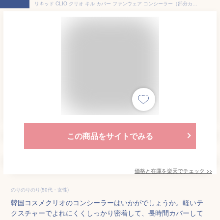
リキッド CLIO クリオ キル カバー ファンウェア コンシーラー（部分カバー・部分用 ファンデーション）6g 使いやすく 簡単 カバー プチコスメ 赤み シミ そばかす カバー 目 クマ ベース インスタ SNS 正規品 メール便 送料無料 韓国コスメ
この商品をサイトでみる
価格と在庫を
楽天
でチェック
>>
のりのりのり(50代・女性)
韓国コスメクリオのコンシーラーはいかがでしょうか。軽いテ
クスチャーでよれにくくしっかり密着して、長時間カバーして