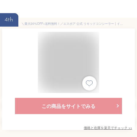
4th
＼最大20%OFF+送料無料！／エスポア 公式 リキッドコンシーラー | イージーブレンディングコンシーラー 10g (全5色) | 高密着 保湿 美肌 毛穴 くま消し シミ くすみ 赤み 肌悩みカバー メンズコンシーラー メイク初心者 韓国コスメ
この商品をサイトでみる
価格と在庫を
楽天
でチェック
>>