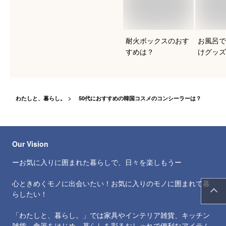
耐火ボックスのおす
お風呂で
すめは？
けグッズ
は？
わたしと、暮らし。
50代におすすめの韓国コスメのコンシーラーは？
Our Vision
ーお気に入りに囲まれた暮らしで、日々を楽しもうー
心ときめくモノに出会いたい！お気に入りのモノに囲まれて暮
らしたい！
「わたしと、暮らし。」では家具やインテリア雑貨、キッチン
雑貨、食器をはじめ、暮らしを彩るおしゃれで便利なアイテム