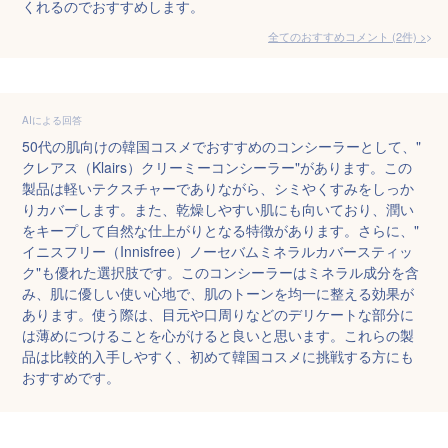
くれるのでおすすめします。
全てのおすすめコメント
(
2
件)
>
AIによる回答
50代の肌向けの韓国コスメでおすすめのコンシーラーとして、"
クレアス（Klairs）クリーミーコンシーラー"があります。この
製品は軽いテクスチャーでありながら、シミやくすみをしっか
りカバーします。また、乾燥しやすい肌にも向いており、潤い
をキープして自然な仕上がりとなる特徴があります。さらに、"
イニスフリー（Innisfree）ノーセバムミネラルカバースティッ
ク"も優れた選択肢です。このコンシーラーはミネラル成分を含
み、肌に優しい使い心地で、肌のトーンを均一に整える効果が
あります。使う際は、目元や口周りなどのデリケートな部分に
は薄めにつけることを心がけると良いと思います。これらの製
品は比較的入手しやすく、初めて韓国コスメに挑戦する方にも
おすすめです。