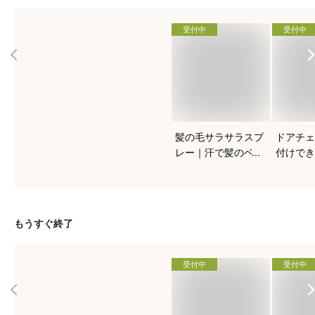
受付中
受付中
髪の毛サラサラスプ
ドアチェ
レー｜汗で髪のベタ
付けでき
つきに！市販のヘア
錠、穴あ
スプレーでおすすめ
貸でも使
はどれ？
め商品は
もうすぐ終了
受付中
受付中