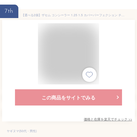
7th
【選べる2個】ザセム コンシーラー 1.25 1.5 カバーパーフェクション チップコンシーラー Cover Perfection Tip Concealer 6.5g ザセム theSAEM コンシーラー シミ消し クマ ケイト プチプラ 韓国公式
この商品をサイトでみる
価格と在庫を
楽天
でチェック
>>
ヤギヌマ(50代・男性)