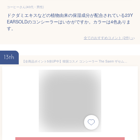
コーヒーさん(40代・男性)
ドクダミエキスなどの植物由来の保湿成分が配合されている23Y
EARSOLDのコンシーラーはいかがですか。カラーは4色ありま
す。
全てのおすすめコメント
(
2
件)
>
13th
【全商品ポイント5倍UP中】韓国コスメ コンシーラー The Saem ザセム コンシーラー カバー パーフェクション チップ コンシーラー 全13色 シミ クマ 化粧下地 メイク