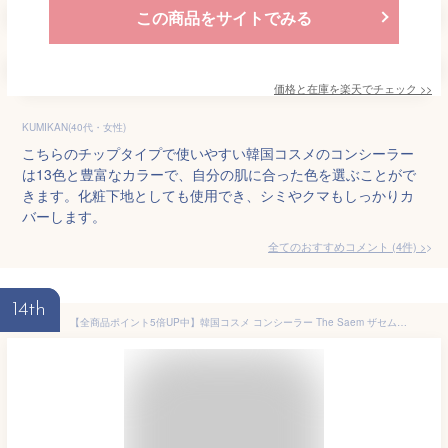
この商品をサイトでみる
価格と在庫を
楽天
でチェック
>>
KUMIKAN(40代・女性)
こちらのチップタイプで使いやすい韓国コスメのコンシーラー
は13色と豊富なカラーで、自分の肌に合った色を選ぶことがで
きます。化粧下地としても使用でき、シミやクマもしっかりカ
バーします。
全てのおすすめコメント
(
4
件)
>
14th
【全商品ポイント5倍UP中】韓国コスメ コンシーラー The Saem ザセム コンシーラー デュオ コンシーラー the saem duoリキッドコンシーラー シミ クマ ニキビ 隠し プチプラ