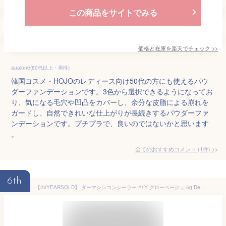
この商品をサイトでみる
価格と在庫を
楽天
でチェック
>>
aualone(80代以上・男性)
韓国コスメ・HOJOのレディース向け50代の方にも使えるパウ
ダーファンデーションです。3色から選択できるようになってお
り、気になる毛穴や凹凸をカバーし、余分な皮脂による崩れを
ガードし、自然できれいな仕上がりが長続きするパウダーファ
ンデーションです。プチプラで、良いのではないかと思います
。
全てのおすすめコメント
(
1
件)
>
6th
【23YEARSOLD】 ダーマシンコンシーラー #1Y グローベージュ 5g Derma Thin Concealer #1Y Glow Beige 5g