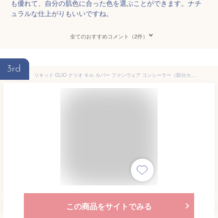
も優れて、自分の肌色に合った色を選ぶことができます。ナチ
ュラルな仕上がりもいいですね。
全てのおすすめコメント（2件）
3rd
リキッド CLIO クリオ キル カバー ファンウェア コンシーラー（部分カバー・部分用 ファンデーション）6g キルカバー メッシュ グロウ エッセンシャル クッション(SPF50+/PA++++) ベースメイク ベース 化粧下地 紫外線対策 水 正規品 韓国コスメ
この商品をサイトでみる