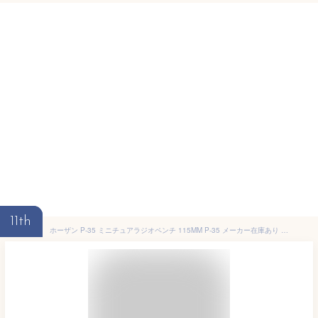
11th
ホーザン P-35 ミニチュアラジオペンチ 115MM P-35 メーカー在庫あり HOZAN ハンドツール バイク 車 自動車 自転車