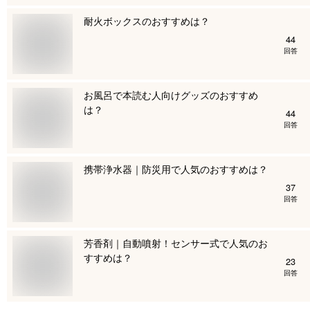
耐火ボックスのおすすめは？
44
回答
お風呂で本読む人向けグッズのおすすめ
は？
44
回答
携帯浄水器｜防災用で人気のおすすめは？
37
回答
芳香剤｜自動噴射！センサー式で人気のお
すすめは？
23
回答