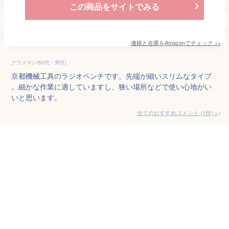
この商品をサイトでみる
価格と在庫を
Amazon
でチェック
>>
グラスマン(60代・男性)
京都機械工具のラジオペンチです。先端が細いスリムなタイプ
。細かな作業に適していますし、狭い場所などで使い心地がい
いと思います。
全てのおすすめコメント
(
1
件)
>