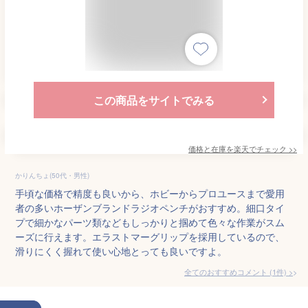
この商品をサイトでみる
価格と在庫を
楽天
でチェック
>>
かりんちょ(50代・男性)
手頃な価格で精度も良いから、ホビーからプロユースまで愛用
者の多いホーザンブランドラジオペンチがおすすめ。細口タイ
プで細かなパーツ類などもしっかりと掴めて色々な作業がスム
ーズに行えます。エラストマーグリップを採用しているので、
滑りにくく握れて使い心地とっても良いですよ。
全てのおすすめコメント
(
1
件)
>