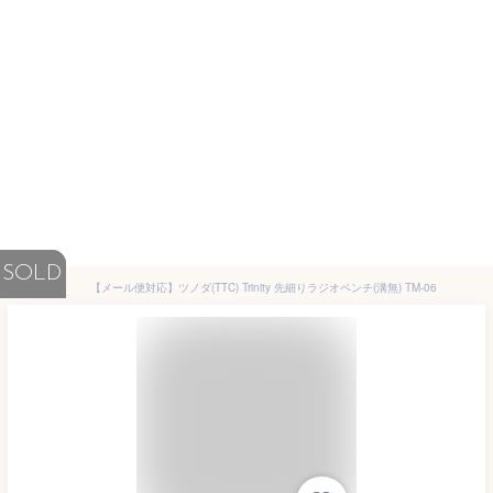
SOLD
【メール便対応】ツノダ(TTC) Trinity 先細りラジオペンチ(溝無) TM-06