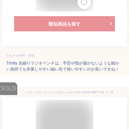
類似商品を探す
ともぞう(50代・女性)
Trinity 先細りラジオペンチは、手芸や指が届かないような細か
い箇所でも作業しやすい細い先で使いやすいのが良いですね！
SOLD
ミニテックピンセットラジオペンチ(バネ付) 150mm MP7-150 フジ矢