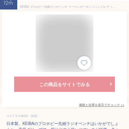
12th
KEIBA プロホビー先細ラジオペンチ ツーコンポーネンツハンドル ディープブルー＆グリーン スプリング付 掴む 狭い所 先細タイプ 高級グリップ仕様 溝なし 本格 小型精密工具 アクセサリー 日本製 HEC-D05 マルト長谷川工作所
この商品をサイトでみる
価格と在庫を
楽天
でチェック
>>
コリドラス(60代・女性)
日本製、KEIBAのプロホビー先細ラジオペンチはいかがでしょ