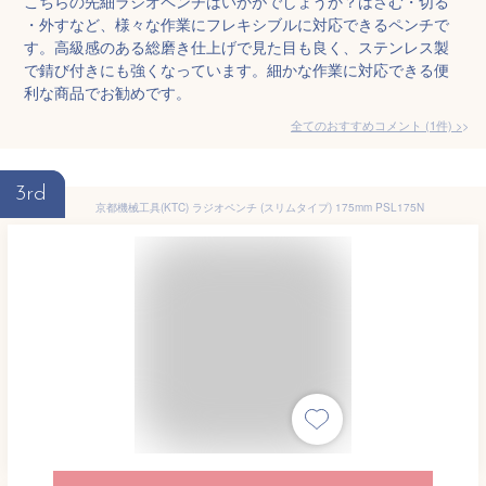
こちらの先細ラジオペンチはいかがでしょうか？はさむ・切る
・外すなど、様々な作業にフレキシブルに対応できるペンチで
す。高級感のある総磨き仕上げで見た目も良く、ステンレス製
で錆び付きにも強くなっています。細かな作業に対応できる便
利な商品でお勧めです。
全てのおすすめコメント
(
1
件)
>
3rd
京都機械工具(KTC) ラジオペンチ (スリムタイプ) 175mm PSL175N