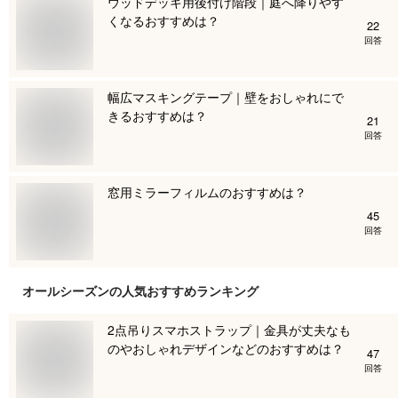
ウッドデッキ用後付け階段｜庭へ降りやす
くなるおすすめは？
22
回答
幅広マスキングテープ｜壁をおしゃれにで
きるおすすめは？
21
回答
窓用ミラーフィルムのおすすめは？
45
回答
オールシーズン
の人気おすすめランキング
2点吊りスマホストラップ｜金具が丈夫なも
のやおしゃれデザインなどのおすすめは？
47
回答