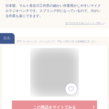
日本製、マルト長谷川工作所の細かい作業用がしやすいマイク
ロラジオペンチです。スプリング付になっているので、力がい
る作業も楽にできます。
全てのおすすめコメント
(
3
件)
>
8th
KTC ラジオペンチ（スリムタイプ） PSL-175N 工具 京都機械工具 【ネコポス対応】
この商品をサイトでみる