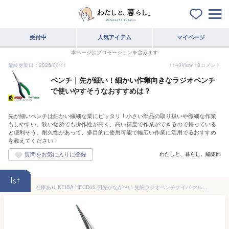
受付中
人気アイテム
マイページ
本ページはプロモーションを含みます
最終更新日：2026/06/11
1143
View
18
コメント
ペンチ｜先が細い！細かい作業向きなラジオペンチ
で使いやすそうなおすすめは？
先が細いペンチは細かい繊細な業にピッタリ！小さい部品の取り扱いや微細な作業
もしやすい。狭い場所でも操作性が高く、高い精度で作業ができるので持っている
と便利そう。耐久性があって、多目的に使用可能で幅広い作業に活用でるおすすめ
を教えてください！
わたしと、暮らし。編集部
1st
在庫あり KEIBA HECD05 刃先がなが〜い 先細ラジオペンチケイバ マルト長谷川工作所