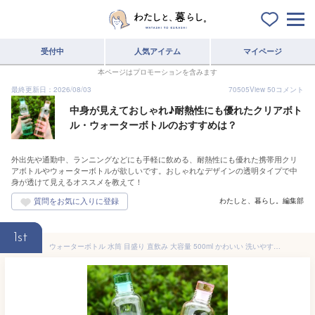
受付中
人気アイテム
マイページ
本ページはプロモーションを含みます
最終更新日：2026/08/03
70505
View
50
コメント
中身が見えておしゃれ♪耐熱性にも優れたクリアボト
ル・ウォーターボトルのおすすめは？
外出先や通勤中、ランニングなどにも手軽に飲める、耐熱性にも優れた携帯用クリ
アボトルやウォーターボトルが欲しいです。おしゃれなデザインの透明タイプで中
身が透けて見えるオススメを教えて！
わたしと、暮らし。編集部
1st
ウォーターボトル 水筒 目盛り 直飲み 大容量 500ml かわいい 洗いやすい おしゃれ 大容量 携帯便利 男の子 女の子 軽量 耐冷耐熱 四季用 透明 可愛い