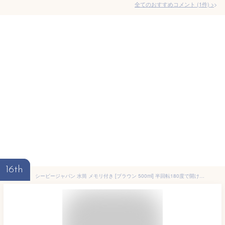
全てのおすすめコメント
(
1
件)
>
16th
シービージャパン 水筒 メモリ付き [ブラウン 500ml] 半回転180度で開け閉め簡単 食器洗浄機OK パッキン一体型 BPAフリー 軽量 トライタン EDGE BOTTLE 500 mlte