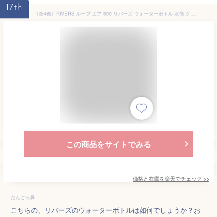
17th
《全4色》RIVERS ループ エア 500 リバーズ ウォーターボトル 水筒 クリアボトル マイボトル スポーツボトル ジム 軽量 丈夫 持ち運び 持ち手 ハンドル 目盛り 洗いやすい 耐熱 500ml シンプル おしゃれ LOOP AIR 取っ手付き プロテインシェイカー
この商品をサイトでみる
価格と在庫を
楽天
でチェック
>>
だんごっ鼻
こちらの、リバーズのウォーターボトルは如何でしょうか？お