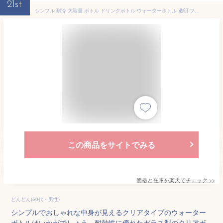
21st
シンプル 耐冷 大容量 ボトル ドリンクボトル ウォーターボトル 透明 フィルター付き ガラス 水筒 断熱カバー付き おしゃれ 耐熱 480ml ガラス ボトル 直飲み 水 お茶 男女兼用 マイボトル 漏れ防止 軽量 持ち運び 仕事 おしゃれ 可愛い アウトドア 通勤 スポーツ 340ml
この商品をサイトでみる
価格と在庫を
楽天
でチェック
>>
どんどん(50代・男性)
シンプルでおしゃれな中身が見えるクリアタイプのウォーター
ボトルはいかがでしょう。耐熱性に優れたガラス製のクリアボ