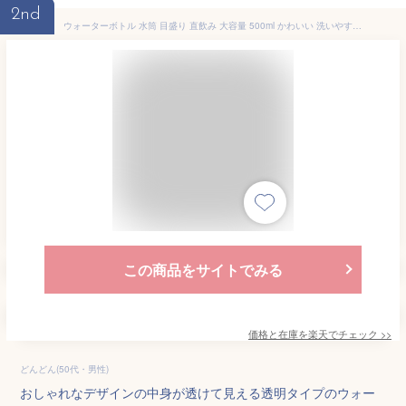
2nd
ウォーターボトル 水筒 目盛り 直飲み 大容量 500ml かわいい 洗いやすい おしゃれ 大容量 携帯便利 男の子 女の子 軽量 耐冷耐熱 四季用 透明 可愛い
この商品をサイトでみる
価格と在庫を
楽天
でチェック
>>
どんどん(50代・男性)
おしゃれなデザインの中身が透けて見える透明タイプのウォー