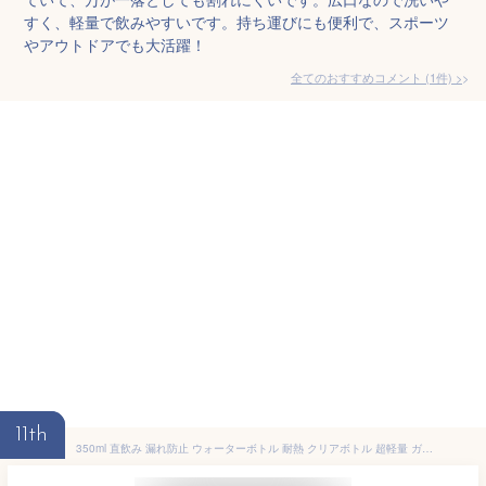
すく、軽量で飲みやすいです。持ち運びにも便利で、スポーツ
やアウトドアでも大活躍！
全てのおすすめコメント
(
1
件)
>
11th
350ml 直飲み 漏れ防止 ウォーターボトル 耐熱 クリアボトル 超軽量 ガラスボトル 水筒カバー付き 水筒 男女兼用 旅行 耐久性 スポーツボ