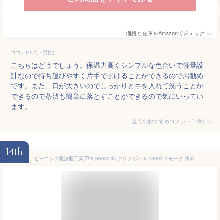
価格と在庫を
Amazon
でチェック
>>
ココア(20代・男性)
こちらはどうでしょう。保温力高くシンプルな色合いで軽量設
計なので持ち運びやすく片手で開けることができるのでお勧め
です。また、口が大きいのでしっかりと手を入れて洗うことが
できるので茶渋も簡単に落とすことができるので気にいってい
ます。
全てのおすすめコメント
(
1
件)
>
14th
ピーコック魔法瓶工業(The-peacock) クリアボトル 480ml スモーク 水筒 ウォーターボトル 軽量 シェイカー PPA-50 XH