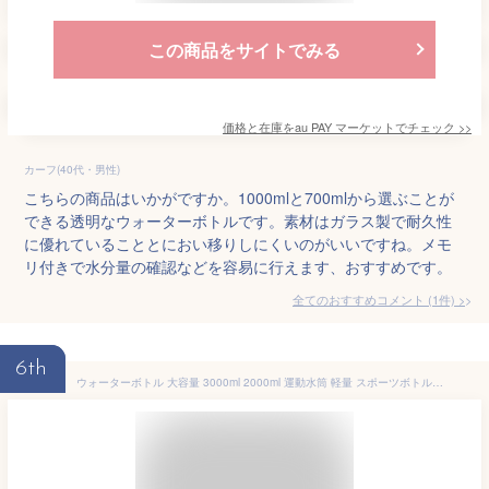
この商品をサイトでみる
価格と在庫を
au PAY マーケット
でチェック
>>
カーフ(40代・男性)
こちらの商品はいかがですか。1000mlと700mlから選ぶことが
できる透明なウォーターボトルです。素材はガラス製で耐久性
に優れていることとにおい移りしにくいのがいいですね。メモ
リ付きで水分量の確認などを容易に行えます、おすすめです。
全てのおすすめコメント
(
1
件)
>
6th
ウォーターボトル 大容量 3000ml 2000ml 運動水筒 軽量 スポーツボトル ボトル ィルター付き 目盛り付き アウトドア キャンプ 通勤 漏れない スポーツドリンクボトル 軽い 子供 大人 高い密封性 軽量 耐冷耐熱 透明 可愛い