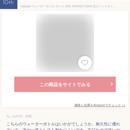
10th
Catpaw ウォーターボトル ボトル 水筒 400/550/700ml 広口ペットボトル 超軽量 耐冷耐熱 携帯便利 漏れ防止 BPAフリー 男女兼用 大人 子ども クリアボトル スポーツ (550ml, 赤)
この商品をサイトでみる
価格と在庫を
Amazon
でチェック
>>
ちぃち(30代・女性)
こちらのウォーターボトルはいかがでしょうか。耐久性に優れ
ていて、万が一落としても割れにくいです。広口なので洗いや