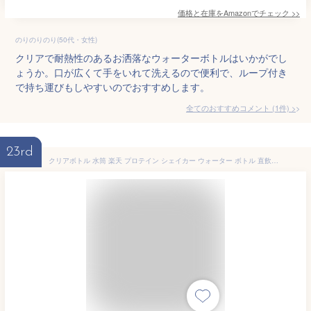
価格と在庫を
Amazon
でチェック
>>
のりのりのり(50代・女性)
クリアで耐熱性のあるお洒落なウォーターボトルはいかがでし
ょうか。口が広くて手をいれて洗えるので便利で、ループ付き
で持ち運びもしやすいのでおすすめします。
全てのおすすめコメント
(
1
件)
>
23rd
クリアボトル 水筒 楽天 プロテイン シェイカー ウォーター ボトル 直飲み 約 700ml 710 マグボトル 軽量 超軽量 おしゃれ トライタン 抗菌 サンテコ オーシャンビバレッジボトル スポーツ 登山 CB JAPAN シービー