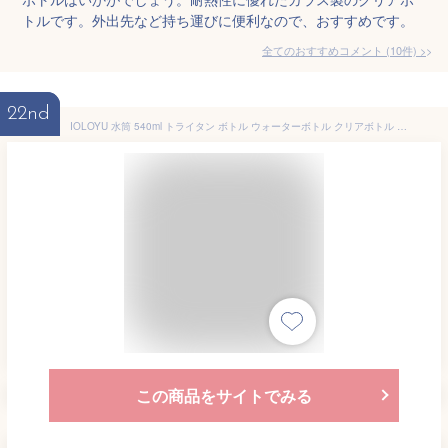
トルです。外出先など持ち運びに便利なので、おすすめです。
全てのおすすめコメント
(
10
件)
>
22nd
IOLOYU 水筒 540ml トライタン ボトル ウォーターボトル クリアボトル プラスチック メモリ付き水筒 クリアボトル bpaフリー ボトル 子供 男の子 女の子 洗いやすい 軽量 水 ボトル 手を入れて洗える水筒 透明 広口 water bottle 直飲み アウトドア 水筒 飲んだ量がわかる水筒 軽い 漏れない水筒 透明ボトル (ブルー)
この商品をサイトでみる