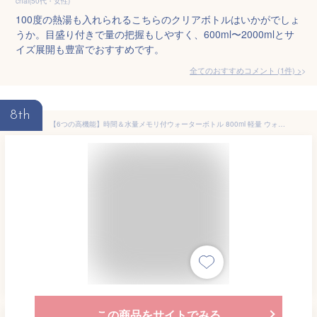
chai(50代・女性)
100度の熱湯も入れられるこちらのクリアボトルはいかがでしょ
うか。目盛り付きで量の把握もしやすく、600ml〜2000mlとサ
イズ展開も豊富でおすすめです。
全てのおすすめコメント
(
1
件)
>
8th
【6つの高機能】時間＆水量メモリ付ウォーターボトル 800ml 軽量 ウォーターボトル 直飲み 透明 漏れ防止 耐熱 水量メモリ付き 時間メモリ付き 茶こし付き 紐付き シリコン 丸洗い可能 BPAフリー トライタン素材仕様 シンプル デザイン Smile mode スマイルモード
この商品をサイトでみる