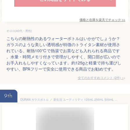
価格と在庫を
楽天
でチェック
>>
オロロ(40代・男性)
こちらの耐熱性のあるウォーターボトルはいかがでしょうか？
ガラスのような美しい透明感が特徴のトライタン素材が使用さ
れている、耐熱100℃で熱湯でお茶なども入れられる商品です
。水量・時間メモリ付きで管理がしやすく、開口部が広いので
お手入れもしやすくなっています。約125gと軽量で持ち運びし
やすい、BPAフリーで安全に使用できる商品でお勧めです。
全てのおすすめコメント
(
2
件)
>
9th
DURAN ガラスボトル ／ 新生活 ユーティリティ 125mL 250mL 500mL 1000mL ガラスボトル マイボトル ウォーターボトル スポーツ 目盛り ジュース 牛乳 麦茶 熱湯 冷蔵庫 食洗機対応 耐熱ガラス おしゃれ 理化学