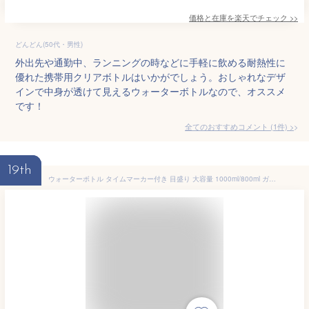
価格と在庫を
楽天
でチェック
>>
どんどん(50代・男性)
外出先や通勤中、ランニングの時などに手軽に飲める耐熱性に
優れた携帯用クリアボトルはいかがでしょう。おしゃれなデザ
インで中身が透けて見えるウォーターボトルなので、オススメ
です！
全てのおすすめコメント
(
1
件)
>
19th
ウォーターボトル タイムマーカー付き 目盛り 大容量 1000ml/800ml ガラス製 ボトル マグボトル 木の蓋 漏れ防止 軽量 耐冷 耐熱 送料無料 茶こし付き 男女兼用 透明 直飲み 水筒 大人 持ち運び 通学 通勤 おしゃれ ランニング スポーツ アウトドア 自転車 ジム 水分補給