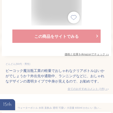
この商品をサイトでみる
価格と在庫を
Amazon
でチェック
>>
どんどん(50代・男性)
ピーコック魔法瓶工業の軽量でおしゃれなクリアボトルはいか
がでしょうか？外出先や通勤中、ランニングなどに、おしゃれ
なデザインの透明タイプで中身が見えるので、お勧めです。
全てのおすすめコメント
(
1
件)
>
15th
ウォーターボトル 水筒 直飲み 透明 可愛い 大容量 650ml かわいい 洗いやすい おしゃれ 大容量 携帯便利 軽量 耐冷耐熱 四季用 スポーツボトル 通勤 運動 学校 アウトドア ヨガ トレーニング クリア 運動水筒 スポーツ用 男の子 女の子 送料無料