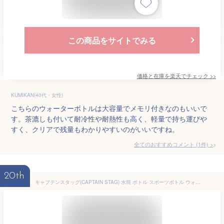
この商品をサイトでみる
価格と在庫を
楽天
でチェック
>>
KUMIKAN(40代・女性)
こちらのウォーターボトルは大容量でメモリ付きなのもいいで
す。茶漉しも付いて耐冷性や耐熱性も高く、軽量で持ち運びや
すく、クリアで残量もわかりやすいのがいいですね。
全てのおすすめコメント
(
1
件)
>
20th
キャプテンスタッグ(CAPTAIN STAG) 水筒 ボトル スポーツボトル ウォーターボトル 1000ml 直飲み ライス目盛り付き 6合 ホワイト UE-3395