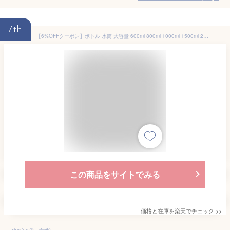
7th
【6%OFFクーポン】ボトル 水筒 大容量 600ml 800ml 1000ml 1500ml 2000ml 超軽量 漏れ防止 携帯便利 耐熱100℃熱湯対応 アウトドア スポーツ ウォーターボトル キャンプ ハイキング 登山用 キャリーハンドル付き 大人 子ども 男女兼用 使いやすさ 片手で開けられる
この商品をサイトでみる
価格と在庫を
楽天
でチェック
>>