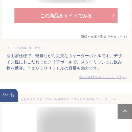
この商品をサイトでみる
価格と在庫を
楽天
でチェック
>>
ほっこり法師(60代・男性)
登山家仕様で、軽量ながら丈夫なウォーターボトルです。デザ
イン性にもこだわったクリアボトルで、スタイリッシュに飲み
物を携帯。７１０ミリリットルの容量も魅力です。
全てのおすすめコメント
(
1
件)
>
24th
目盛り付き スポーツボトル 運動水筒 アウトドア 大容量 ウォーターボトル 2000ml 3000ml 漏れない 通勤 軽量 キャンプ ボトル 透明 スポーツドリンクボトル 軽い 子供 大人 高い密封性 軽量 耐冷耐熱 ィルター付き