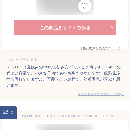
この商品をサイトでみる
価格と在庫を
楽天
でチェック
>>
RRgypsies(60代・男性)
ストローと直飲みの2wayの飲み方ができる水筒です。360mlの
程よい容量で、小さな子供でも持ち歩きやすいです。保温保冷
性も優れていますよ。可愛らしい絵柄で、幼稚園児が喜ぶと思
います。
全てのおすすめコメント
(
1
件)
>
23rd
【最安値に挑戦中！】水筒 子供用水筒 600ml キッズボトル コップ＆直飲み 子ども プレゼント 飲み口3種類 保冷 保温 ストロー付き 斜めかけ可能 可愛い 通園 入学