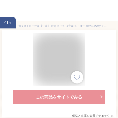
4th
替えストロー付き【公式】 水筒 キッズ 保育園 ストロー 直飲み 2way 子供 幼稚園 子ども 女の子 男の子 ピーコック 3歳 4歳 5歳 紐付き 保冷 かわいい ダイレクト ストロー水筒 ショルダー ベルト付き 紐 子供用 魔法瓶 ステンレス プレゼント APD-W50
この商品をサイトでみる
価格と在庫を
楽天
でチェック
>>