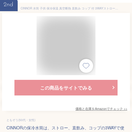
2nd
CINNOR 水筒 子供 保冷保温 真空断熱 直飲み コップ 付 3WAYストローボトル マグボトル 魔法瓶 ポーチ付き GCC-2010VP-3M (520ml,夢想列車)
この商品をサイトでみる
価格と在庫を
Amazon
でチェック
>>
ともぞう(50代・女性)
CINNORの保冷水筒は、ストロー、直飲み、コップの3WAYで使