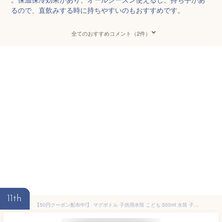
るので、直飲みする時に持ちやすいのもおすすめです。
全てのおすすめコメント（2件）
11th
【50円クーポン配布中!】 マグボトル 子供用水筒 こども 500ml 水筒 子ども キッズ ストロー 直飲み コップ飲み 2WAY カバー付き 超軽量 水筒子供 幼稚園 幼児 保育園 園児 ステンレスボトル 保温 保冷 漏れ防止 広口 洗いやすい