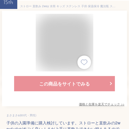
15th
ストロー 直飲み 2way 水筒 キッズ ステンレス 子供 保温保冷 魔法瓶 ストローマグ 持ち手付き 360ml 子供用水筒 ワンタッチ 肩紐 可愛い 大容量 軽量 通学 入園
この商品をサイトでみる
価格と在庫を
楽天
でチェック
>>
まさまさa(60代・男性)
子供の入園準備に購入検討しています。ストローと直飲みの2w
ayなのがすごく良い！まだ上手に直飲みできない時もあるので