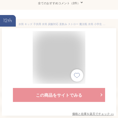
全てのおすすめコメント（2件）
12th
水筒 キッズ 子供用 水筒 炭酸対応 直飲み ストロー 魔法瓶 水筒 小学生 男の子 女の子 中学生 316ステンレス ダイレクトボトル 大容量 420ML-700ML 2WAY マグボトル 保温 保冷 ワンタッチ 紐 ストラップ おすすめ 炭酸 水筒
この商品をサイトでみる
価格と在庫を
楽天
でチェック
>>