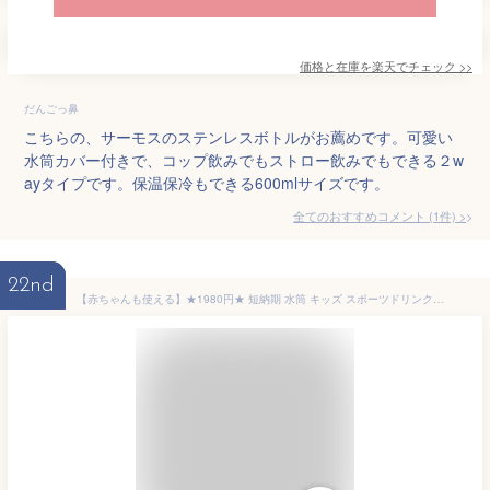
価格と在庫を
楽天
でチェック
>>
だんごっ鼻
こちらの、サーモスのステンレスボトルがお薦めです。可愛い
水筒カバー付きで、コップ飲みでもストロー飲みでもできる２w
ayタイプです。保温保冷もできる600mlサイズです。
全てのおすすめコメント
(
1
件)
>
22nd
【赤ちゃんも使える】★1980円★ 短納期 水筒 キッズ スポーツドリンク ok 水筒 子供 ストロー 水筒 キッズ 2Way 水筒 子供用 コンパクト 水筒 360ml 水筒 子供 保冷 水筒 保温 保冷 キッズ 魔法瓶 軽量 肩掛け 水筒 直飲み キッズ ステンレス 小さめ 誕生日 入学祝い ギフト