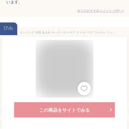
います。
全てのおすすめコメント
(
1
件)
>
17th
ピーコック 水筒 名入れ キッズ ベビーマグ ストローマグ ストロー コップ付 2way 直飲み ストロー付き水筒 ステンレス ワンタッチ 450ml 490ml 赤ちゃん 子ども 子供 子供用 幼稚園 幼児 保育園 女の子 保温 保冷 魔法瓶 出産祝い防災 災害
この商品をサイトでみる