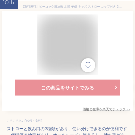
10th
【送料無料】ピーコック魔法瓶 水筒 子供 キッズ ストロー コップ付き 2WAYタイプ 360mL(400mL) ステップアップボトルセット ステンレスボトル 直飲み こども用 ASK-W40(CRD)【RCP】Peacock コーラルドット ASK-W40-CRD
この商品をサイトでみる
価格と在庫を
楽天
でチェック
>>
ころころあい(40代・女性)
ストローと飲み口の2種類があり、使い分けできるのが便利です
。保温保冷効果があり、オールシーズン使えるし、持ち手があ