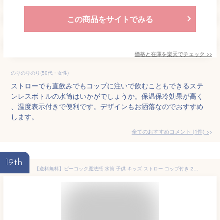
この商品をサイトでみる
価格と在庫を
楽天
でチェック
>>
のりのりのり(50代・女性)
ストローでも直飲みでもコップに注いで飲むこともできるステ
ンレスボトルの水筒はいかがでしょうか。保温保冷効果が高く
、温度表示付きで便利です。デザインもお洒落なのでおすすめ
します。
全てのおすすめコメント
(
1
件)
>
19th
【送料無料】ピーコック魔法瓶 水筒 子供 キッズ ストロー コップ付き 2WAYタイプ 360mL(400mL) ステップアップボトルセット ステンレスボトル 直飲み こども用 ASK-W40(AKD)【RCP】Peacock ネイビードット ASK-W40-AKD