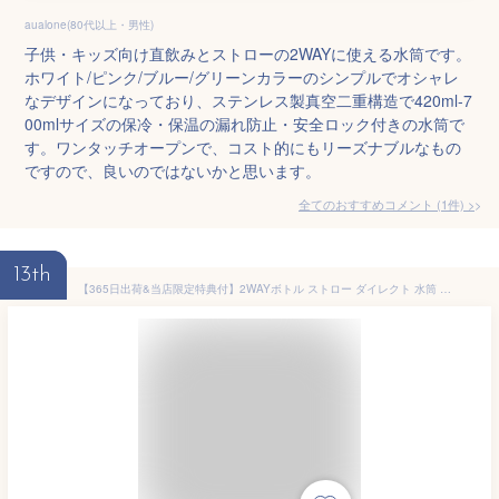
aualone(80代以上・男性)
子供・キッズ向け直飲みとストローの2WAYに使える水筒です。
ホワイト/ピンク/ブルー/グリーンカラーのシンプルでオシャレ
なデザインになっており、ステンレス製真空二重構造で420ml-7
00mlサイズの保冷・保温の漏れ防止・安全ロック付きの水筒で
す。ワンタッチオープンで、コスト的にもリーズナブルなもの
ですので、良いのではないかと思います。
全てのおすすめコメント
(
1
件)
>
13th
【365日出荷&当店限定特典付】2WAYボトル ストロー ダイレクト 水筒 直飲み キッズ ベビー 子ども こども 保冷 子供用 ステンレス 魔法瓶 女の子 男の子 肩ひも ショルダー 可愛い おしゃれ 2way ピーコック Peacock APD-W50