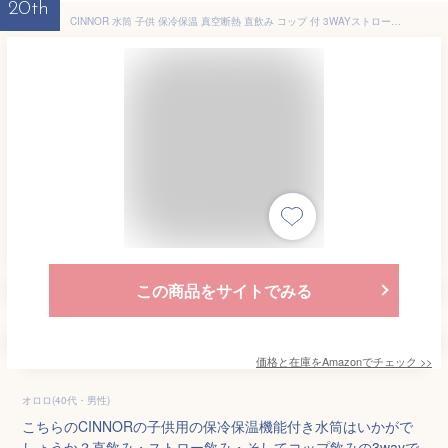
20th
CINNOR 水筒 子供 保冷保温 真空断熱 直飲み コップ 付 3WAYストローボトル マグボトル 魔法瓶 ポーチ付き (520ml,自動車)
この商品をサイトでみる
価格と在庫を
Amazon
でチェック
>>
オロロ(40代・男性)
こちらのCINNORの子供用の保冷保温機能付き水筒はいかがで
しょうか？直飲み・ストロー飲み・そしてコップ飲みの3wayで