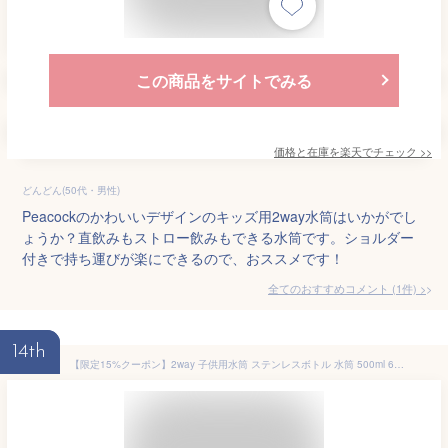
この商品をサイトでみる
価格と在庫を
楽天
でチェック
>>
どんどん(50代・男性)
Peacockのかわいいデザインのキッズ用2way水筒はいかがでし
ょうか？直飲みもストロー飲みもできる水筒です。ショルダー
付きで持ち運びが楽にできるので、おススメです！
全てのおすすめコメント
(
1
件)
>
14th
【限定15%クーポン】2way 子供用水筒 ステンレスボトル 水筒 500ml 600ml 保冷 保温 魔法瓶 真空二重 ワンタッチ 直飲み コップ カバー付き ストロー付き 肩掛け 水筒 子供 こども 子ども キッズ 子供用 幼児 小学生 幼稚園 小学校 通学 入学 入園準備