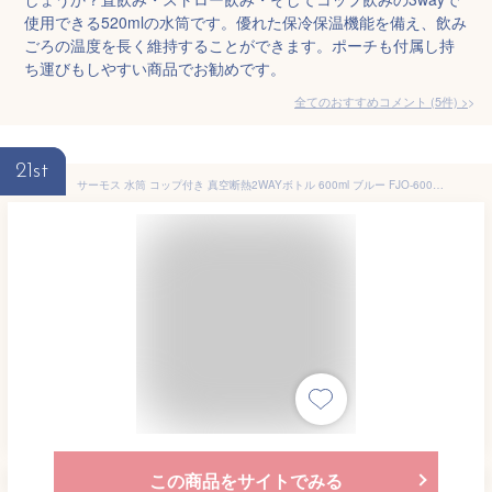
使用できる520mlの水筒です。優れた保冷保温機能を備え、飲み
ごろの温度を長く維持することができます。ポーチも付属し持
ち運びもしやすい商品でお勧めです。
全てのおすすめコメント
(
5
件)
>
21st
サーモス 水筒 コップ付き 真空断熱2WAYボトル 600ml ブルー FJO-600WFDS ｜ THERMOS 2ウェイ 保温 保冷 ステンレス 子供 直飲み カップ こども キッズ ストロー 飲み口
この商品をサイトでみる