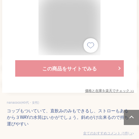
この商品をサイトでみる
価格と在庫を
楽天
でチェック
>>
nanacoco(40代・女性)
コップもついていて、直飲みのみもできるし、ストローもある
から３WAYの水筒はいかがでしょう。斜めがけ出来るので持ち
運びやすい
全てのおすすめコメント
(
1
件)
>