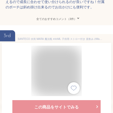
えるので成長に合わせて使い分けられるのが良いですね！付属
のポーチは斜め掛け出来るのでお出かけにも便利です。
全てのおすすめコメント（3件）
3rd
SANTECO 水筒 MARA 魔法瓶 450ML 子供用 ストロー付き 直飲み 2Wayタイプ スポーツドリンク対応 炭酸対応 保冷 保温 真空断熱 広口 316ステンレススチール おしゃれ 可愛い 子ども 小学生 キッズ 男の子 女の子 クロコダイル
この商品をサイトでみる