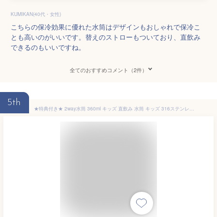
KUMIKAN(40代・女性)
こちらの保冷効果に優れた水筒はデザインもおしゃれで保冷こ
とも高いのがいいです。替えのストローもついており、直飲み
できるのもいいですね。
全てのおすすめコメント（2件）
5th
★特典付き★ 2way水筒 360ml キッズ 直飲み 水筒 キッズ 316ステンレス ストロー おしゃれ 水筒 キッズ ステンレス 水筒 子ども キッズ コンパクト 水筒 子供 ストロー 保温保冷 キッズ 魔法瓶 軽量 肩掛け 水筒 ワンタッチ 通園通学 丈夫 持ちやすい 子育て 誕生日 ギフト