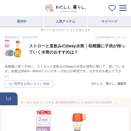
受付中
人気アイテム
マイページ
本ページはプロモーションを含みます
最終更新日：2026/07/27
12346
View
41
コメント
ストローと直飲みの2way水筒｜幼稚園に子供が持っ
ていく水筒のおすすめは？
幼稚園に通う子供に、ストローと直飲みの2wayの水筒が便利と聞いて、探していま
す。容量は350ml～600mlぐらいのキッズ向けが希望です。おすすめを教えて下さ
い。
わたしと、暮らし。編集部
1st
サーモス 水筒 コップ付き 真空断熱2WAYボトル 600ml FJO-600WFB ｜ THERMOS 2ウェイ 保温 保冷 ステンレス 子供 直飲み カップ こども キッズ ストロー 飲み口 幼稚園