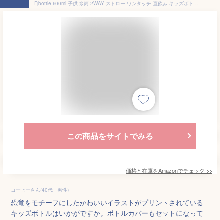
Fjbottle 600ml 子供 水筒 2WAY ストロー ワンタッチ 直飲み キッズボトル 保温保冷 漏れない まほうびん コップ付き 収納カバー付き マグボトル 保育園 通学 遠足 旅行 プレゼント ホワイト
この商品をサイトでみる
価格と在庫を
Amazon
でチェック
>>
コーヒーさん(40代・男性)
恐竜をモチーフにしたかわいいイラストがプリントされている
キッズボトルはいかがですか。ボトルカバーもセットになって