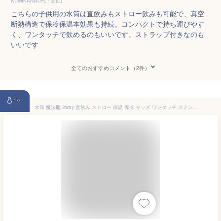
KUMIKAN(40代・女性)
こちらの子供用の水筒は直飲みもストロー飲みも可能で、真空
断熱構造で保冷保温本効果も持続。コンパクトで持ち運びやす
く、ワンタッチで飲めるのもいいです。ストラップ付きなのも
いいです
全てのおすすめコメント（2件）
8th
水筒 魔法瓶 2way 直飲み ストロー 保温 保冷 キッズ ワンタッチ ステンレスボトル 450ml 男の子 女の子 子供 軽量 広口 洗いやすい ショルダーベルト おしゃれ 全4色