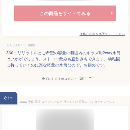
この商品をサイトでみる
価格と在庫を
楽天
でチェック
>>
どんどん(50代・男性)
360ミリリットルとご希望の容量の範囲内のキッズ用2way水筒
はいかがでしょう。ストロー飲みも直飲みもできます。幼稚園
に持っていくのに楽な軽量の水筒なので、お勧めです。
全てのおすすめコメント（2件）
6th
2way 子供 保温 コップ ストロー 洗いやすい 直飲み ワンタッチ ステンレス キッズ カバー付き 水筒 ショルダー ひも 保冷 広口 遠足 幼稚園 保育園 小学生