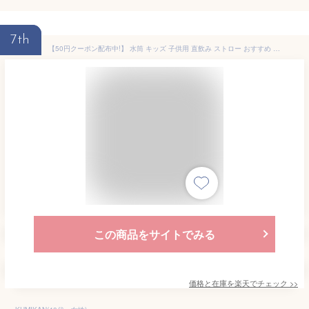
7th
【50円クーポン配布中!】 水筒 キッズ 子供用 直飲み ストロー おすすめ 小学生 男の子 女の子 中学生 316ステンレス ダイレクトボトル 大容量 420ML-700ML 2WAY マグボトル 保温 保冷 ワンタッチ 紐 ストラップ 真空断熱層 持ち運び
この商品をサイトでみる
価格と在庫を
楽天
でチェック
>>