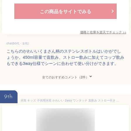
この商品をサイトでみる
価格と在庫を
楽天
でチェック
>>
chai(50代・女性)
こちらのかわいいくまさん柄のステンレスボトルはいかがでし
ょうか。450ml容量で直飲み、ストロー飲みに加えてコップ飲み
もできる3way仕様でシーンに合わせて使い分けができます。
全てのおすすめコメント（2件）
9th
水筒 キッズ 子供用水筒 かわいい 2way ワンタッチ 直飲み ストロー付き キッズボトル 立体的 ぬいぐるみ ステンレスボトル 真空断熱 500ml 保温 保冷 カバー付き 収納ケース付き 肩ひも付き 大容量 軽量 肩掛け 子供 ステンレス 紐付き ストラップ 小銭入れ