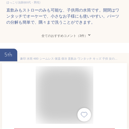
ほっこり法師(60代・男性)
直飲みもストローのみも可能な、子供用の水筒です。開閉はワ
ンタッチでオーケーで、小さなお子様にも使いやすい。パーツ
の分解も簡単で、隅々まで洗うことができます。
全てのおすすめコメント（3件）
5th
象印 水筒 480 シームレス 保温 保冷 直飲み ワンタッチ キッズ 子供 女の子 魔法瓶 ステンレス マグ 480ml 軽量 かわいい おしゃれ スポーツドリンク対応 ラクリアコート 洗いやすい パッキン なし ピンク ブルー パープル SM-WH48