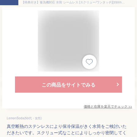
【特典付き】食洗機対応 水筒 シームレス [スクリュー/ワンタッチ][350ml/500ml/700ml] | 水筒 食洗機 ボトル 洗いやすい すいとう 直飲み 子供 大人 軽い 保温 保冷 パッキンなし ゴムパッキン シリコン 軽量 無地 350 500 700 ステンレス パッキン一体
この商品をサイトでみる
価格と在庫を
楽天
でチェック
>>
LemonSoda(50代・女性)
真空断熱のステンレスにより保冷保温がきく水筒をご検討いた
だきたいです。スクリュー式なことによりしっかり密閉してく