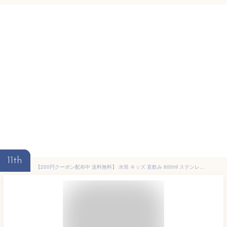
11th
【200円クーポン配布中 送料無料】 水筒 キッズ 直飲み 600ml ステンレスボトル ステンボトル ダイレクト 子供 ワンタッチ こども ステンレス ボトル 保冷 ミニ ストラップ 子ども 洗いやすい 小学生 男の子 女の子