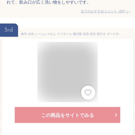
れて、飲み口が広く洗い物をしやすいです。
全てのおすすめコメント
(
2
件)
>
3rd
象印 水筒 シームレスせん マグボトル 魔法瓶 保温 保冷 蓋付き ポーチ付き 480ml 0.48L【お祝い プレゼント】【在庫あり】ステンレスマグ TUFF ZOJIRUSHI SM-UA48-PZ チェリーピンク
この商品をサイトでみる