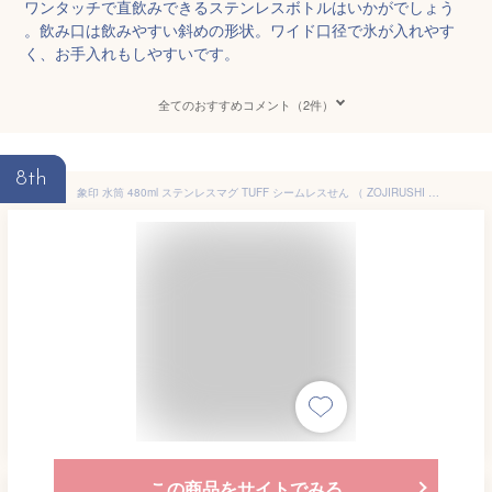
ワンタッチで直飲みできるステンレスボトルはいかがでしょう
。飲み口は飲みやすい斜めの形状。ワイド口径で氷が入れやす
く、お手入れもしやすいです。
全てのおすすめコメント（2件）
8th
象印 水筒 480ml ステンレスマグ TUFF シームレスせん （ ZOJIRUSHI 直飲み 保温 保冷 スポーツドリンク対応 マグボトル パッキン一体 直のみ スポーツ飲料対応 洗いやすい ステンレス ステンレスボトル 魔法瓶 ）【3980円以上送料無料】
この商品をサイトでみる