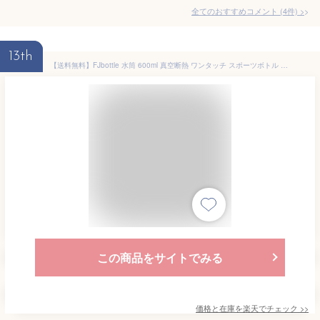
全てのおすすめコメント
(
4
件)
>
13th
【送料無料】FJbottle 水筒 600ml 真空断熱 ワンタッチ スポーツボトル 0.6Lリットル 保温 保冷 スポーツ飲料対応 広口 洗いやすい ステンレスボトル 水筒カバー 洗浄用スポンジ付き 女の子 男の子 おしゃれ 大人 子供 SFG-600
この商品をサイトでみる
価格と在庫を
楽天
でチェック
>>