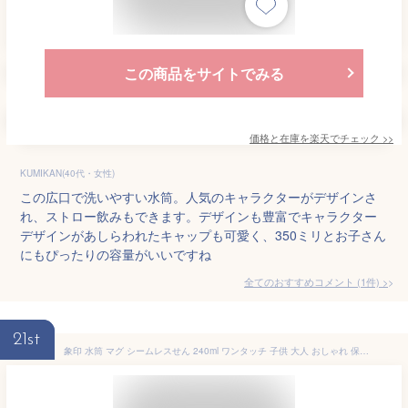
この商品をサイトでみる
価格と在庫を
楽天
でチェック
>>
KUMIKAN(40代・女性)
この広口で洗いやすい水筒。人気のキャラクターがデザインさ
れ、ストロー飲みもできます。デザインも豊富でキャラクター
デザインがあしらわれたキャップも可愛く、350ミリとお子さん
にもぴったりの容量がいいですね
全てのおすすめコメント
(
1
件)
>
21st
象印 水筒 マグ シームレスせん 240ml ワンタッチ 子供 大人 おしゃれ 保温 保冷 ステンレスボトル 軽量 SM-WP24 ミニ サイズ/