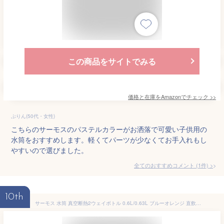
この商品をサイトでみる
価格と在庫を
Amazon
でチェック
>>
ぷりん(50代・女性)
こちらのサーモスのパステルカラーがお洒落で可愛い子供用の
水筒をおすすめします。軽くてパーツが少なくてお手入れもし
やすいので選びました。
全てのおすすめコメント
(
1
件)
>
10th
サーモス 水筒 真空断熱2ウェイボトル 0.6L/0.63L ブルーオレンジ 直飲み コップ付き 子供用 通園通学 FJJ-602WFDS BLOR