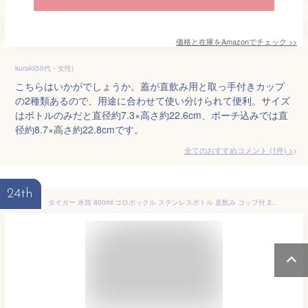
価格と在庫を
Amazon
でチェック
>>
kuraki(50代・女性)
こちらはいかがでしょうか。蓋が直飲み用と取っ手付きカップ
の2種類あるので、用途に合わせて使い分けられて便利。サイズ
はボトルのみだと直径約7.3×高さ約22.6cm、ポーチ込みでは直
径約8.7×高さ約22.8cmです。
全てのおすすめコメント
(
1
件)
>
24th
タイガー 水筒 800ml コロボックル ステンレスボトル 直飲み コップ付 2WAY ドングリ MBR-H08GGD