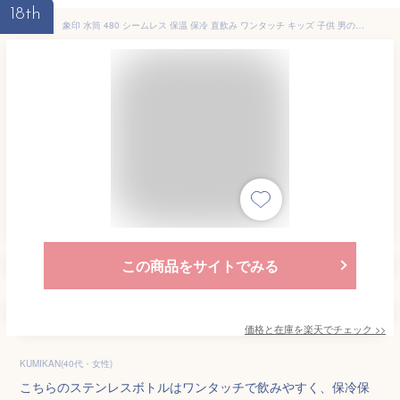
18th
象印 水筒 480 シームレス 保温 保冷 直飲み ワンタッチ キッズ 子供 男の子 魔法瓶 ステンレス マグ 480ml 軽量 かっこいい おしゃれ スポーツドリンク対応 ラクリアコート 洗いやすい パッキン なし ブルー ブラック ネイビー SM-WM48
この商品をサイトでみる
価格と在庫を
楽天
でチェック
>>
KUMIKAN(40代・女性)
こちらのステンレスボトルはワンタッチで飲みやすく、保冷保