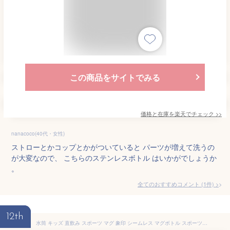
この商品をサイトでみる
価格と在庫を
楽天
でチェック
>>
nanacoco(40代・女性)
ストローとかコップとかがついていると パーツが増えて洗うの
が大変なので、 こちらのステンレスボトル はいかがでしょうか
。
全てのおすすめコメント
(
1
件)
>
12th
水筒 キッズ 直飲み スポーツ マグ 象印 シームレス マグボトル スポーツドリンク対応 OK 間口 広い ワンタッチ ステンレスマグ 洗いやすい おしゃれ 480ml ステンレスボトル マグボトル 保温 保冷 小さい コンパクト 小学生 幼稚園