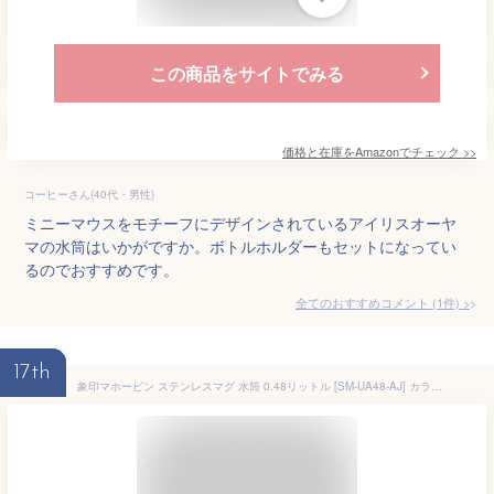
この商品をサイトでみる
価格と在庫を
Amazon
でチェック
>>
コーヒーさん(40代・男性)
ミニーマウスをモチーフにデザインされているアイリスオーヤ
マの水筒はいかがですか。ボトルホルダーもセットになってい
るのでおすすめです。
全てのおすすめコメント
(
1
件)
>
17th
象印マホービン ステンレスマグ 水筒 0.48リットル [SM-UA48-AJ] カラー：ダイナソーブルー【送料無料※沖縄・離島配送不可】スポーツドリンク スリム マグボトル 保温 保冷 小さい コンパクト おしゃれ かわいい シームレスせん サステナブル SDGs 2022年モデル