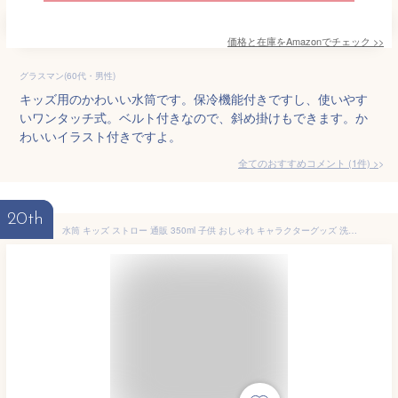
価格と在庫を
Amazon
でチェック
>>
グラスマン(60代・男性)
キッズ用のかわいい水筒です。保冷機能付きですし、使いやす
いワンタッチ式。ベルト付きなので、斜め掛けもできます。か
わいいイラスト付きですよ。
全てのおすすめコメント
(
1
件)
>
20th
水筒 キッズ ストロー 通販 350ml 子供 おしゃれ キャラクターグッズ 洗いやすい 広口 ベビー 幼児 ストロー飲みボトル マグボトル 未就園児 保育園 幼稚園 小さめ 子供用水筒 公園 お散歩 ミッキー プーさん スヌ