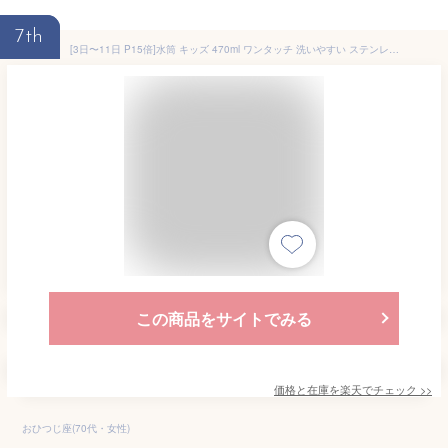
7th
[3日〜11日 P15倍]水筒 キッズ 470ml ワンタッチ 洗いやすい ステンレス 男の子 女の子 幼稚園 カバー付き ショルダー ベルト 直のみ 直飲み スケーター KSDC4 【保冷 紐付き 恐竜 ディノサウルス アウトドア 男子 女子 ボトル ステンレスボトル 子供 子ども ピンク】
この商品をサイトでみる
価格と在庫を
楽天
でチェック
>>
おひつじ座(70代・女性)