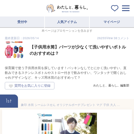
受付中
人気アイテム
マイページ
本ページはプロモーションを含みます
最終更新日：2026/05/14
26255
View
38
コメント
【子供用水筒】パーツが少なくて洗いやすいボトル
のおすすめは？
保育園で使う子供用水筒を探しています！パッキンなしでとにかく洗いやすい、直
飲みできるステンレスボトルやストロー付きで飲みやすい、ワンタッチで開くおし
ゃれデザインなど、キッズ用水筒のおすすめって？
わたしと、暮らし。編集部
1st
象印 水筒 シームレスせん オリジナルポーチプレゼント マグ 子供 大人 おしゃれ 480ml 保温 保冷 ステンレスボトル 軽量 SM-WA48/