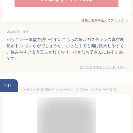
価格と在庫を
楽天
でチェック
>>
chai(50代・女性)
パッキン 一体型で洗いやすいこちらの象印のステンレス真空断
熱ボトル はいかがでしょうか。小さな手でも開け閉めしやすく
、飲みやすいよう工夫されており、小さなお子さんにおすすめ
です。
全てのおすすめコメント
(
1
件)
>
9th
サーモス 水筒 真空断熱キッズケータイマグ 500ml パステルパープル 取りはずしできるストラップ 肩に優しいショルダーパット付き 子供用 通園通学 JOI-501 PPL