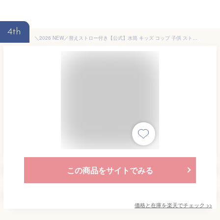
4th
＼2026 NEW／替えストロー付き【公式】水筒 キッズ コップ 子供 ストロー ストロータイプ コップ付き ベビー ストローマグ ベビーマグ 保冷 2way 0歳 1歳 2歳 3歳 かわいい 400ml ストロー付き水筒 保育園 女の子 男の子 子ども ステンレス ショルダー ベルト ASK-W41
この商品をサイトでみる
価格と在庫を
楽天
でチェック
>>