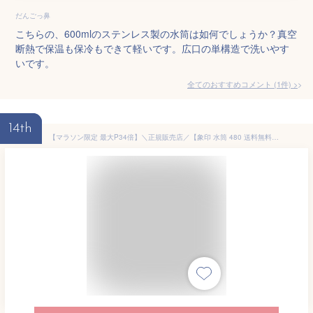
だんごっ鼻
こちらの、600mlのステンレス製の水筒は如何でしょうか？真空
断熱で保温も保冷もできて軽いです。広口の単構造で洗いやす
いです。
全てのおすすめコメント
(
1
件)
>
14th
【マラソン限定 最大P34倍】＼正規販売店／【象印 水筒 480 送料無料】ステンレスマグ シームレスせん 保温 保冷 直飲み ワンタッチ 480ml キッズ 子供 男の子 低学年 高学年 ステンレス 軽量 かっこいい クール スタイリッシュ パッキンなし スポーツドリンク対応