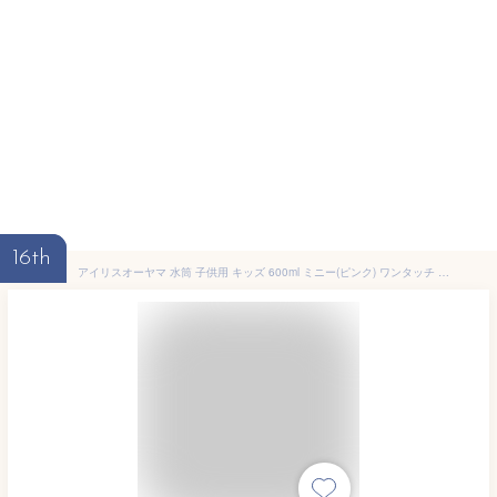
16th
アイリスオーヤマ 水筒 子供用 キッズ 600ml ミニー(ピンク) ワンタッチ 直飲み 保冷 ディズニー 真空断熱6時間冷たさキープ 嬉しいポーチ&ストラップ付き 持ちやすいハンドストラップ ごくごく飲める お手入れ簡単 通園や通学に 軽量 スポーツボトル かわいい 大きな氷もラクラク入る 幼稚園 保育園 小学生 キュートなデザイン キャラクター ネーム欄付き 0.6L NDDB-600