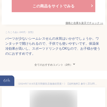
この商品をサイトでみる
価格と在庫を
楽天
でチェック
>>
ころころあい(40代・女性)
パーツが少ないシームレスせんの水筒はいかがでしょうか。ワ
ンタッチで開けられるので、子供でも使いやすいです。保温保
冷効果が高いし、スポーツドリンクもOKなので、お子様が使う
のにおすすめです。
全てのおすすめコメント（2件）
6th
《2024年7.8.9月度月間優良店舗連続受賞！》【送料無料】象印 ( ZOJIRUSHI ) 水筒 ステンレスマグ 480ml 保温保冷 シームレス キッズ 子供用かわいい ポーチ付き SM-UA48 ボトル ショルダー ストラップ ワンタッチ人気