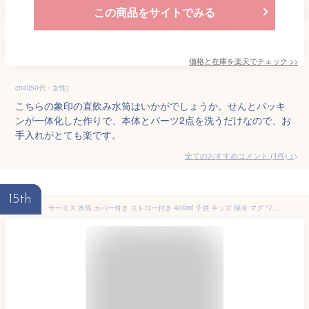
この商品をサイトでみる
価格と在庫を
楽天
でチェック
>>
chai(50代・女性)
こちらの象印の直飲み水筒はいかがでしょうか。せんとパッキ
ンが一体化した作りで、本体とパーツ2点を洗うだけなので、お
手入れがとても楽です。
全てのおすすめコメント
(
1
件)
>
15th
サーモス 水筒 カバー付き ストロー付き 400ml 子供 キッズ 保冷 マグ ワンタッチ ディズニー FHL-403F disney ディズニー ミッフィー