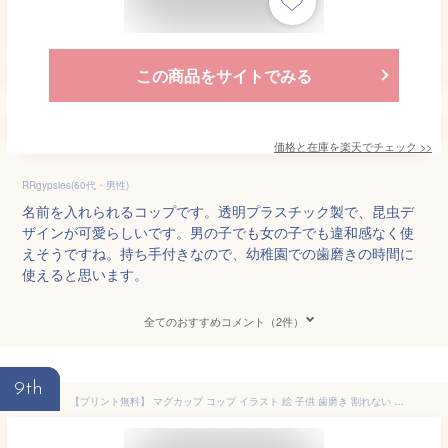
この商品をサイトでみる
価格と在庫を
楽天
でチェック
>>
RRgypsies(60代・男性)
名前を入れられるコップです。透明プラスチック製で、昆虫デ
ザインが可愛らしいです。男の子でも女の子でも違和感なく使
えそうですね。持ち手付きなので、幼稚園での歯磨きの時間に
使えると思います。
全てのおすすめコメント（2件）
9th
【プリント無料】 マグカップ コップ イラスト 絵 子供 歯磨き 割れない プラスチック 耐熱 軽量 軽い 名入れ 名前入り 食洗機対応 洗いやすい 電子レンジ対応 レンジ対応 可愛い かわいい ホワイト 白 ギフト プレゼント ラッピング 贈答品 出産祝い お祝い 内祝い