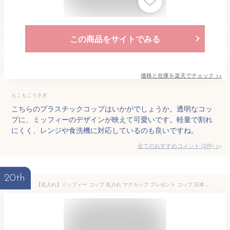
この商品をサイトでみる
価格と在庫を
楽天
でチェック
>>
もこもこうさぎ
こちらのプラスチックコップはいかがでしょうか。透明なコッ
プに、ミッフィーのデザインが映えて可愛いです。軽量で割れ
にくく、レンジや食洗機に対応しているのも良いですね。
全てのおすすめコメント
(
2
件)
>
20th
【名入れ】ミッフィー コップ 名入れ マグカップ プレゼント コップ 日本製 食洗器OK 卒園 記念品 入園祝い プレゼント miffy 保育園 幼稚園 割れない トライタン ミッフィー グッズ 出産祝い 食洗器対応 母の日 オリジナル G