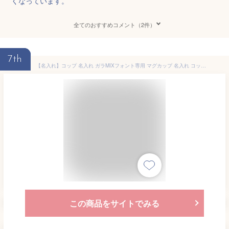
くなっています。
全てのおすすめコメント（2件）
7th
【名入れ】コップ 名入れ ガラMIXフォント専用 マグカップ 名入れ コップ 割れない メッセージ可 送料無料 日本製 メッセージ 入園祝い 入院 お見舞 保育園 トライタン 名前 マグカップ 幼稚園 進級祝い 入学 入学式 祝い 食洗器対応 名入れ コップ 子供 オリジナル G
この商品をサイトでみる