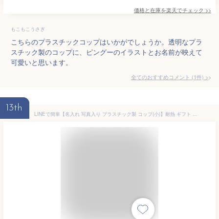
価格と在庫を
楽天
でチェック
>>
もこもこうさぎ
こちらのプラスチックコップはいかがでしょうか。透明なプラ
スチック製のコップに、ピングーのイラストとお名前が映えて
可愛いと思います。
全てのおすすめコメント
(
1
件)
>
13th
LINEで簡単【名入れ 写真入り プラスチック製 コップ(小)】耐熱 ギフト プレゼント オリジナル 誕生日 子供 お祝い 記念日 入学祝い 入園祝い 出産祝い 幼児 孫 七五三 入園 入園準備 幼稚園 保育園 卒園祝い卒園 写真 ハーフバースデー 1歳の誕生日 入園グッズ プラコップ