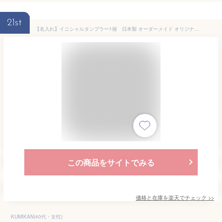
21st
【名入れ】イニシャルタンブラー1個 日本製 オーダーメイド オリジナル 割れない タンブラー 名入れ コップ 割れない グラス ギフトプラスチック トライタン タンブラー 卒園 記念品 キャンプ 食器 BBQ 男性 食洗器対応 父の日 オリジナル
この商品をサイトでみる
価格と在庫を
楽天
でチェック
>>
KUMIKAN(40代・女性)