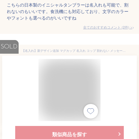
こちらの日本製のイニシャルタンブラーは名入れも可能で、割
れないのもいいです。食洗機にも対応しており、文字のカラー
やフォントも選べるのがいいですね
全てのおすすめコメント
(
2
件)
>
SOLD
【名入れ】新デザイン追加 マグカップ 名入れ コップ 割れない メッセージ可 送料無料 日本製 メッセージ 食洗器OK 入園祝い 入院 お見舞 保育園 トライタン 名前 マグカップ 介護 幼稚園 進級祝い 入学 入学式 祝い 食洗器対応 オリジナル
類似商品を探す