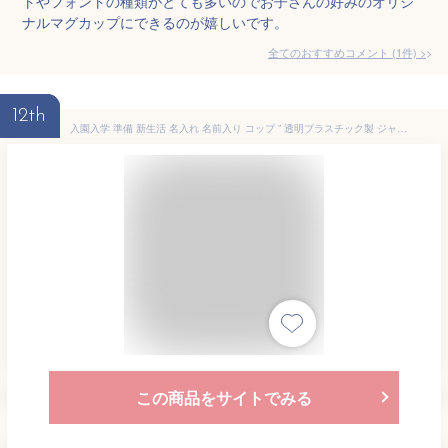
トやフォントの種類がとても多いのでお子さんの好みのオリジ
ナルマグカップにできるのが嬉しいです。
全てのおすすめコメント
(
1
件)
>
12th
入園入学 準備 新生活 名入れ 名前入り コップ ” 透明プラスチック製 ジャンプするピングーがかわいい歯磨きコップ ” コップ レッド オレンジ ピンク ベージュ ペンギン 日本製 入園入学準備 遠足 男の子 女の子 おしゃれ 保育園 幼稚園 小学校 PINGU JUMPING
この商品をサイトでみる