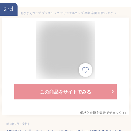
2nd
おなまえコップ プラスチック オリジナルコップ 卒業 卒園 可愛い ロケット くるま いちご さくらんぼ 割れないコップ 幼稚園 子供用コップ 幼稚園コップ 名前入り オリジナル 食洗機対応 電子レンジ 子ども 男の子 女の子
この商品をサイトでみる
価格と在庫を
楽天
でチェック
>>
chai(50代・女性)