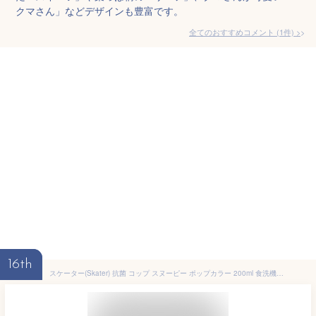
クマさん」などデザインも豊富です。
全てのおすすめコメント
(
1
件)
>
16th
スケーター(Skater) 抗菌 コップ スヌーピー ポップカラー 200ml 食洗機対応 日本製 KE4AAG-A