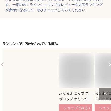
す。一部のオンラインショップではレビューや人気ランキング
が参考になるので、ぜひチェックしてみてください。
ランキング内で紹介されている商品
おなまえ コップ プ
おなまえコ
ラコップ オリジナル
スチック 
コップ 卒業 卒園 名
コップ 卒
ショップでみる
ショッ
入コップ プレゼント
愛い ロケ