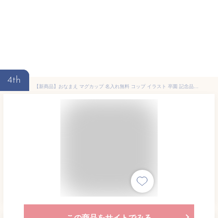
4th
【新商品】おなまえ マグカップ 名入れ無料 コップ イラスト 卒園 記念品 入園祝い 入学 入学式 保育園 幼稚園 歯磨き プラスチック 耐熱 軽量 軽い 持ちやすい 名入れ 名前入り 可愛い かわいい ギフト プレゼント ラッピング 子供用コップ 内祝い 送料無料
この商品をサイトでみる