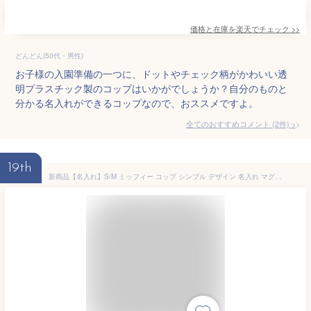
価格と在庫を
楽天
でチェック
>>
どんどん(50代・男性)
お子様の入園準備の一つに、ドットやチェック柄がかわいい透
明プラスチック製のコップはいかがでしょうか？自分のものと
分かる名入れができるコップなので、おススメですよ。
全てのおすすめコメント
(
2
件)
>
19th
新商品【名入れ】S/M ミッフィー コップ シンプル デザイン 名入れ マグカップ プレゼント コップ 日本製 食洗器OK 卒園 記念品 入園祝い プレゼント miffy 保育園 幼稚園 割れない トライタン ミッフィー グッズ 出産祝い 食洗器対応 母の日 オリジナル