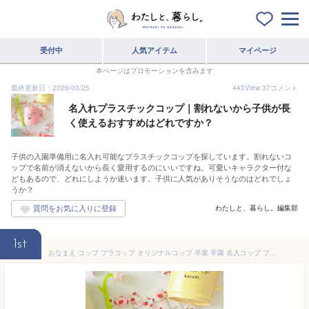
受付中
人気アイテム
マイページ
本ページはプロモーションを含みます
最終更新日：2026/03/25
443
View
37
コメント
名入れプラスチックコップ｜割れないから子供が長
く使えるおすすめはどれですか？
子供の入園準備用に名入れ可能なプラスチックコップを探しています。割れないコ
ップで名前が消えないから長く愛用するのにいいですね。可愛いキャラクター付な
どもあるので、どれにしようか迷います。子供に人気がありそうなのはどれでしょ
うか？
わたしと、暮らし。編集部
1st
おなまえ コップ プラコップ オリジナルコップ 卒業 卒園 名入コップ プレゼント オリジナル ギフト プラスチックマグカップ マグカップ 名入れ 名入り 割れないコップ 割れない 食器 食洗機対応 電子レンジ対応 耐熱マグカップ 幼稚園