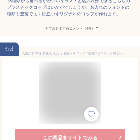
18種類から選べるかわいいイラストと名入れができるこちらの
プラスチックコップはいかがでしょうか。名入れのフォントの
種類も豊富でよく目立つオリジナルのコップが作れます。
全てのおすすめコメント（4件）
3rd
入園入学 準備 新生活 名入れ 名前入り コップ ”透明プラスチック製 ビションフリーゼがかわいい 歯磨きコップ” コップ ピンク ミントグリーン パープル カーキ ベージュ グレー 犬 フレンチブル 入園入学 遠足 男の子 女の子 保育園 幼稚園 小学校 Stylish!
この商品をサイトでみる