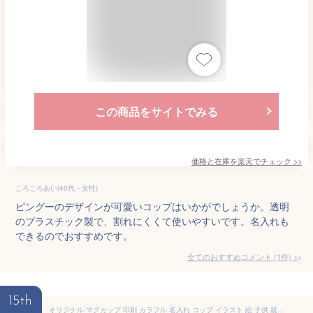
この商品をサイトでみる
価格と在庫を
楽天
でチェック
>>
ころころあい(40代・女性)
ピングーのデザインが可愛いコップはいかがでしょうか。透明
のプラスチック製で、割れにくくて使いやすいです。名入れも
できるのでおすすめです。
全てのおすすめコメント
(
1
件)
>
15th
オリジナル マグカップ 印刷 カラフル 名入れ コップ イラスト 絵 子供 親子 お揃い 兄弟 姉妹 歯磨き 割れない プラスチック 耐熱 軽量 軽い 持ちやすい 名入れ 名前入り 可愛い かわいい 北欧 柄 ホワイト 白 ギフト プレゼント ラッピング 子供用コップ 内祝い 送料無料