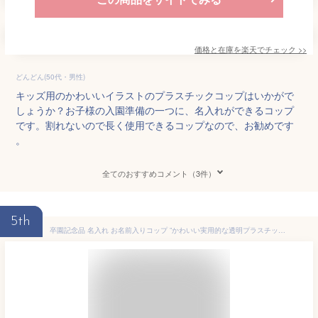
価格と在庫を
楽天
でチェック
>>
どんどん(50代・男性)
キッズ用のかわいいイラストのプラスチックコップはいかがで
しょうか？お子様の入園準備の一つに、名入れができるコップ
です。割れないので長く使用できるコップなので、お勧めです
。
全てのおすすめコメント（3件）
5th
卒園記念品 名入れ お名前入りコップ ”かわいい実用的な透明プラスチック製 名入れができる歯磨きコップ ” プラコップ 入り セミオーダー おしゃれ かわいい おそろい プレゼント お名前 卒園 卒園式 小学校 新生活 記念品 オーダー 子供 ギフト 日本製【5個から注文受付】