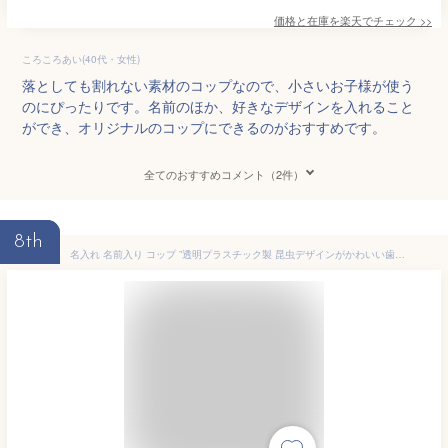
価格と在庫を
楽天
でチェック
>>
ころころあい(40代・女性)
落としても割れない素材のコップなので、小さいお子様が使う
のにぴったりです。名前のほか、好きなデザインを入れること
ができ、オリジナルのコップにできるのがおすすめです。
全てのおすすめコメント（2件）
8th
名入れ 名前入り コップ ”透明プラスチック製 昆虫デザインがかわいい歯磨きコップ” 昆虫 入園入学 歯ブラシ キャラ デザインコーデできる コップ袋 子供 キッズ 男の子 女の子 保育園 幼稚園 オリジナル Stylish! クリスマスプレゼント 子ども 孫