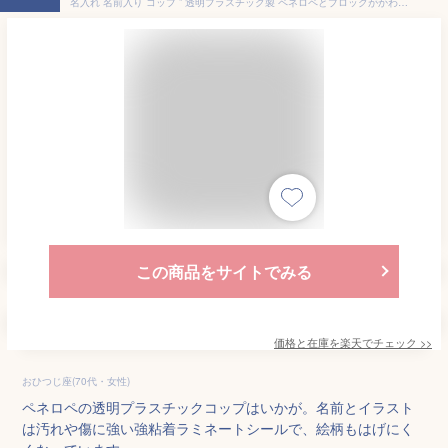
名入れ 名前入り コップ ” 透明プラスチック製 ペネロペとブロックがかわいい 歯磨きコップ ” コップ ピンク ベージュ ミントグリーン コアラ 入園入学 遠足 男の子 女の子 おしゃれ 保育園 幼稚園 小学校 入園祝 うっかりペネロペ クリスマスプレゼント 子ども 孫
この商品をサイトでみる
価格と在庫を
楽天
でチェック
>>
おひつじ座(70代・女性)
ペネロペの透明プラスチックコップはいかが。名前とイラスト
は汚れや傷に強い強粘着ラミネートシールで、絵柄もはげにく