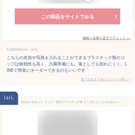
この商品をサイトでみる
価格と在庫を
楽天
でチェック
>>
KUMIKAN(40代・女性)
こちらの名前や写真を入れることができるプラスチック製のコ
ップは耐熱性も高く、入園準備にも。落としても割れにくく、L
INEで簡単にオーダーできるのもいいです
全てのおすすめコメント
(
1
件)
>
14th
名入れ 名前入り コップ ” 透明プラスチック製 ピンガとピンクがかわいい歯磨きコップ ” コップ レッド オレンジ ピンク 黒 ベージュ グレー ペンギン 日本製 雑貨 ガチャ 入園入学準備 遠足 子供 キッズ 男の子 女の子 おしゃれ 保育園 幼稚園 小学校 PINGUピングー