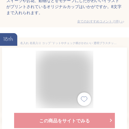
スイーツやお花、動物などをモチーフにしたかわいいイラスト
がプリントされているオリジナルカップはいかがですか。8文字
まで入れられます。
全てのおすすめコメント
(
1
件)
>
18th
名入れ 名前入り コップ ”ドットやチェック柄がかわいい 透明プラスチック製 歯磨きコップ ” 紺ネイビー 赤レッド 黄イエロー 緑グリーン 紫パープル 入園入学 巾着 ポーチ 歯ブラシ 水玉 保育園 幼稚園 入園祝い ドット＆チェック クリスマスプレゼント 子ども 孫
この商品をサイトでみる