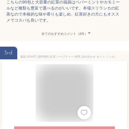
こちらの90包と大容量の紅茶の福袋はペパーミントやカモミー
ルなど種類も豊富で選べるのがいいです。本場スリランカの紅
茶なので本格的な味や香りも楽しめ、紅茶好きの方にもオスス
メでコスパも良いです。
全てのおすすめコメント（2件）
3rd
福袋 2000円 送料無料 紅茶 ハーブティー 緑茶 詰め合わせ セット ノンカフェイン 全10種類 21包 ティーバッグ 紅茶専門店 お得セット セイロンティー スリランカ産 ギフト プレゼント 買いまわり オーガニック オーガニックティー ホットティー お茶 お得 ラッピング可能