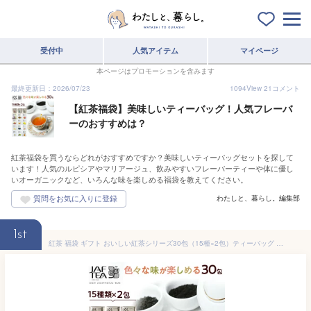
受付中
人気アイテム
マイページ
本ページはプロモーションを含みます
最終更新日：2026/07/23
1094
View
21
コメント
【紅茶福袋】美味しいティーバッグ！人気フレーバ
ーのおすすめは？
紅茶福袋を買うならどれがおすすめですか？美味しいティーバッグセットを探して
います！人気のルピシアやマリアージュ、飲みやすいフレーバーティーや体に優し
いオーガニックなど、いろんな味を楽しめる福袋を教えてください。
わたしと、暮らし。編集部
1st
紅茶 福袋 ギフト おいしい紅茶シリーズ30包（15種×2包）ティーバッグ かわいい プチギフト 飲み比べ セット プレゼント お試し ハーブティー フレーバーティー 紅茶アソート JAF TEA ジャフティー スリランカ ティーパック ティーバック