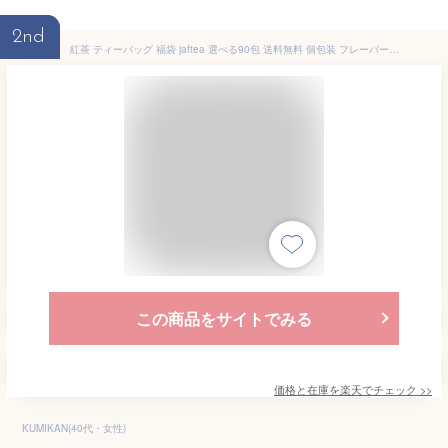
2nd
紅茶 ティーバッグ 福袋 jaftea 選べる90包 送料無料 個包装 フレーバーティー ティーパック アールグレイ ベリー ピーチ ノンカフェイン ルイボスティー カモミール ペパーミント ギフト かわいい おしゃれ プレゼント
この商品をサイトでみる
価格と在庫を
楽天
でチェック
>>
KUMIKAN(40代・女性)