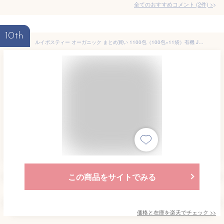
全てのおすすめコメント
(
2
件)
>
10th
ルイボスティー オーガニック まとめ買い 1100包（100包×11袋）有機 JAS 業務用 福袋 ティーバッグ 煮出し 水出し アイスティー ハーブティー お茶 紅茶 美容茶 健康茶 ノンカフェイン ふくちゃ がぶ飲みルイボスティー ダイエットティー
この商品をサイトでみる
価格と在庫を
楽天
でチェック
>>