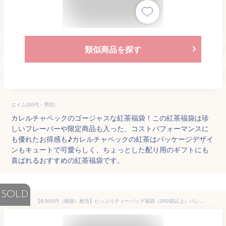
類似商品を探す
エイム(50代・男性)
カレルチャペックのゴージャスな紅茶福袋！この紅茶福袋は珍
しいフレーバーや限定商品も入った、コストパフォーマンスに
も優れたお得感も♪カレルチャペックの紅茶はパッケージデザイ
ンもキュートで可愛らしく、ちょっとした配り用のギフトにも
喜ばれるおすすめの紅茶福袋です。
SOLD
【8,000円（税抜）相当】たっぷりティーバッグ福袋（200袋以上）バシラーティー basilurtea 【ギフト/紅茶/セイロンティー/ティーバッグ】※15日より順次お届け