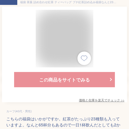
福袋 茶葉 詰め合わせ紅茶 ティーバッグ プチ紅茶詰め込み福袋なんと23種類♪ガーデン紅茶7種＋フレバード紅茶7種＋ティーバッグ9種 【TV出演】【RCP】05P06Aug16【HLS_DU】【メール便：送料無料】
この商品をサイトでみる
価格と在庫を
楽天
でチェック
>>
カーフ(40代・男性)
こちらの福袋はいかがですか。紅茶がたっぷり23種類も入って
いますよ。なんと65杯分もあるので一日1杯飲んだとしても2か