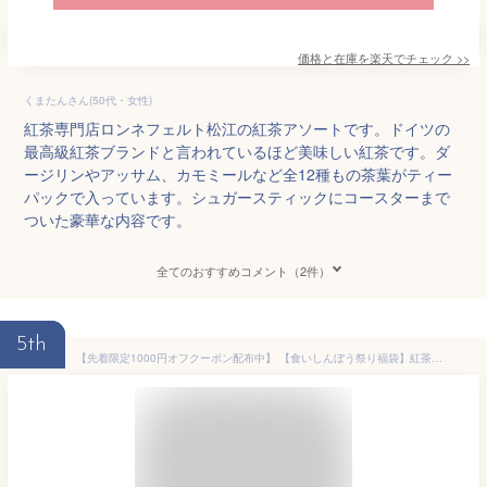
価格と在庫を
楽天
でチェック
>>
くまたんさん(50代・女性)
紅茶専門店ロンネフェルト松江の紅茶アソートです。ドイツの
最高級紅茶ブランドと言われているほど美味しい紅茶です。ダ
ージリンやアッサム、カモミールなど全12種もの茶葉がティー
パックで入っています。シュガースティックにコースターまで
ついた豪華な内容です。
全てのおすすめコメント（2件）
5th
【先着限定1000円オフクーポン配布中】 【食いしんぼう祭り福袋】紅茶 2024 食品 ロンネフェルト ラッキーバッグ 詰め合わせ 2024年高級ホテル愛用の紅茶・緑茶系ティーバッグ44枚とアクセサリーの福袋