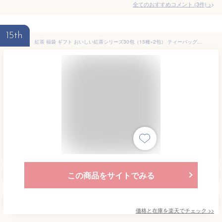
全てのおすすめコメント
(
3
件)
>
15th
紅茶 福袋 ギフト おいしい紅茶シリーズ30包（15種×2包） ティーバッグ かわいい お得 プチギフト 飲み比べ セット プレゼント お試し ハーブティー フレーバーティー 紅茶アソート JAF TEA スリランカ ティーパック ティーバック
この商品をサイトでみる
価格と在庫を
楽天
でチェック
>>