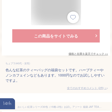
この商品をサイトでみる
価格と在庫を
楽天
でチェック
>>
ちょプラ(40代・女性)
色んな紅茶のティーバッグの福袋セットです。ハーブティーや
ノンカフェインなどもあります。1000円なのでお試ししやすい
ですよ。
全てのおすすめコメント
(
2
件)
>
14th
おいしい紅茶シリーズ30包（15種×2包）お試し アソート 福袋 JAF TEA スリランカ ティーバッグ ティーパック ティーバック