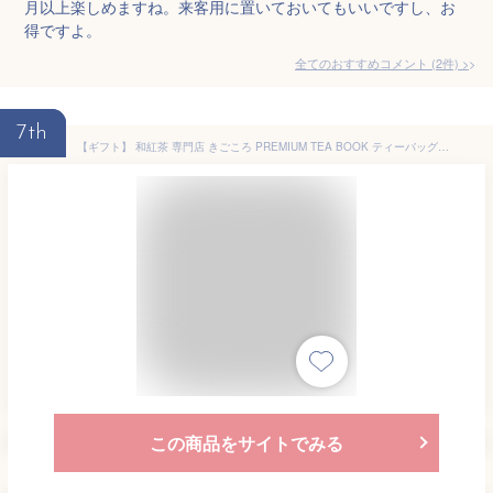
月以上楽しめますね。来客用に置いておいてもいいですし、お
得ですよ。
全てのおすすめコメント
(
2
件)
>
7th
【ギフト】 和紅茶 専門店 きごころ PREMIUM TEA BOOK ティーバッグ 12種 紅茶 ギフト おしゃれ 個包装 卒業 異動 退職 挨拶 引っ越し 引き出物 内祝い
この商品をサイトでみる