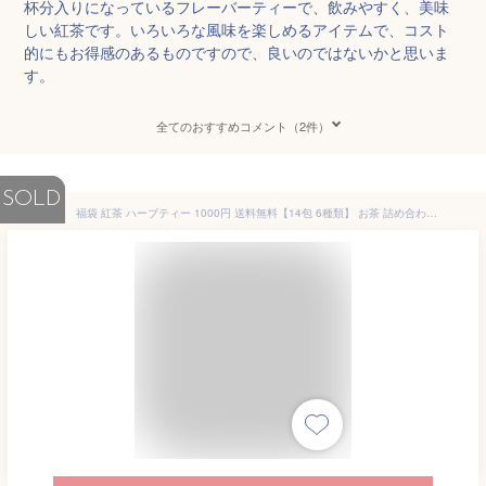
杯分入りになっているフレーバーティーで、飲みやすく、美味
しい紅茶です。いろいろな風味を楽しめるアイテムで、コスト
的にもお得感のあるものですので、良いのではないかと思いま
す。
全てのおすすめコメント（2件）
SOLD
福袋 紅茶 ハーブティー 1000円 送料無料【14包 6種類】 お茶 詰め合わせ お試しセット ティーバッグ ノンカフェイン オーガニックティー 水出し 紅茶専門店 お得セット セイロンティー アソート ギフト カフェイン オーガニック プレゼント ラッピング可能