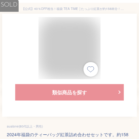
SOLD
【公式】40％OFF相当！福袋 TEA TIME │たっぷり紅茶が約158杯分！ティーバッグ 紅茶 ギフト プレゼント 季節限定 冬 出産 結婚 かわいい フレーバーティー │ カレルチャペック
類似商品を探す
aualone(80代以上・男性)
2024年福袋のティーバッグ紅茶詰め合わせセットです。約158