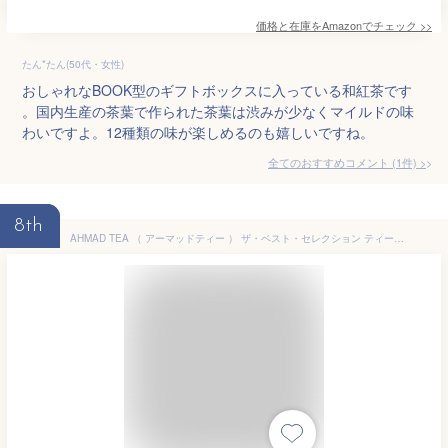
価格と在庫を
Amazon
でチェック
>>
たん*たん(50代・女性)
おしゃれなBOOK型のギフトボックスに入っている和紅茶です
。国内生産の茶葉で作られた茶葉は渋みが少なくマイルドの味
わいですよ。12種類の味が楽しめるのも嬉しいですね。
全てのおすすめコメント
(
1
件)
>
8th
AHMAD TEA （ アーマッドティー ） ザ・ベスト・セレクション ティーバッグ 60袋 [ アールグレイ, デカフェアールグレイ, イングリッシュティーNo.1, イングリッシュブレックファースト, セイロン, ダージリン 各10袋]