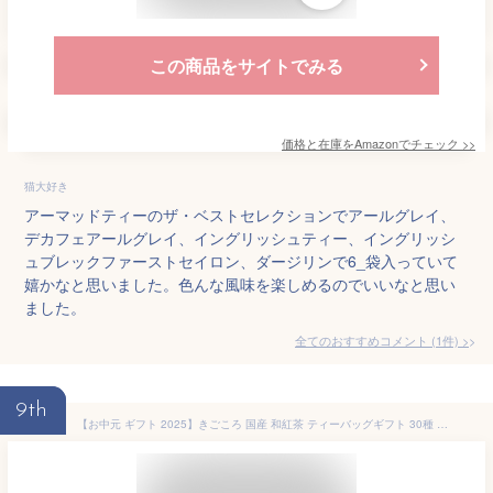
この商品をサイトでみる
価格と在庫を
Amazon
でチェック
>>
猫大好き
アーマッドティーのザ・ベストセレクションでアールグレイ、
デカフェアールグレイ、イングリッシュティー、イングリッシ
ュブレックファーストセイロン、ダージリンで6_袋入っていて
嬉かなと思いました。色んな風味を楽しめるのでいいなと思い
ました。
全てのおすすめコメント
(
1
件)
>
9th
【お中元 ギフト 2025】きごころ 国産 和紅茶 ティーバッグギフト 30種 詰め合わせ 無添加 飲み比べ 個包装 三角ティーバッグ 贈答用 プレゼント リラックス 内祝い お返し 結婚祝い 香典返し 食べ物以外 熨斗対応 送料無料 2025 夏ギフト 水出し