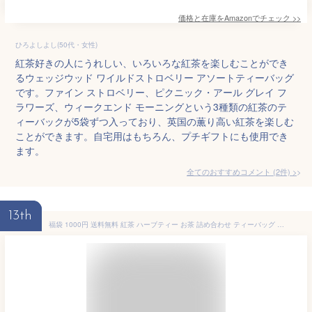
価格と在庫を
Amazon
でチェック
>>
ひろよしよし(50代・女性)
紅茶好きの人にうれしい、いろいろな紅茶を楽しむことができ
るウェッジウッド ワイルドストロベリー アソートティーバッグ
です。ファイン ストロベリー、ピクニック・アール グレイ フ
ラワーズ、ウィークエンド モーニングという3種類の紅茶のテ
ィーバックが5袋ずつ入っており、英国の薫り高い紅茶を楽しむ
ことができます。自宅用はもちろん、プチギフトにも使用でき
ます。
全てのおすすめコメント
(
2
件)
>
13th
福袋 1000円 送料無料 紅茶 ハーブティー お茶 詰め合わせ ティーバッグ ノンカフェイン オーガニックティー 水出し 14包 6種類 紅茶専門店 お得セット セイロンティー アソート ギフト カフェイン オーガニック ホットティー プレゼント ラッピング可能 かわいい