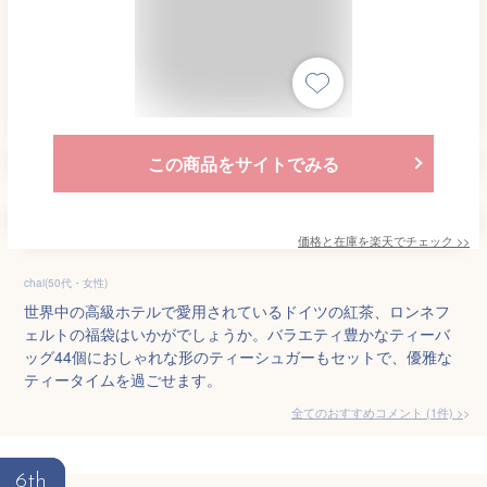
この商品をサイトでみる
価格と在庫を
楽天
でチェック
>>
chai(50代・女性)
世界中の高級ホテルで愛用されているドイツの紅茶、ロンネフ
ェルトの福袋はいかがでしょうか。バラエティ豊かなティーバ
ッグ44個におしゃれな形のティーシュガーもセットで、優雅な
ティータイムを過ごせます。
全てのおすすめコメント
(
1
件)
>
6th