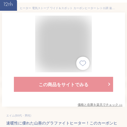
12th
ヒーター 電気ストーブ ワイド＆スポット カーボンヒーター レトロ調 遠赤外線ヒーター DCT-B08(GY) スリムカーボンヒーター 遠赤外線ストーブ 電気ヒーター タワー型 暖房機 脱衣所 おしゃれ 速暖 山善 YAMAZEN 【送料無料】
この商品をサイトでみる
価格と在庫を
楽天
でチェック
>>
エイム(50代・男性)
速暖性に優れた山善のグラファイトヒーター！このカーボンヒ