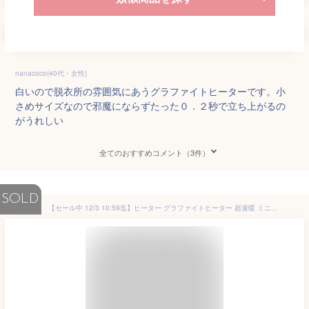
nanacoco(40代・女性)
白いので脱衣所の雰囲気にあうグラファイトヒーターです。小
さめサイズなので邪魔にならずたった０．２秒で立ち上がるの
がうれしい
全てのおすすめコメント（3件）
SOLD
【セール中 12/3 10:59迄】ヒーター グラファイトヒーター 超速暖 ミニタイプ 300W/600W ECTS-C061(N) カーボンヒーター 電気ストーブ 遠赤外線ヒーター スリム 脱衣所 トイレ キッチン 省スペース コンパクト 足元暖房 山善 YAMAZEN 【送料無料】