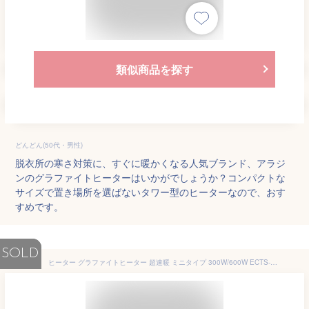
類似商品を探す
どんどん(50代・男性)
脱衣所の寒さ対策に、すぐに暖かくなる人気ブランド、アラジ
ンのグラファイトヒーターはいかがでしょうか？コンパクトな
サイズで置き場所を選ばないタワー型のヒーターなので、おす
すめです。
SOLD
ヒーター グラファイトヒーター 超速暖 ミニタイプ 300W/600W ECTS-C061(N) カーボンヒーター 電気ストーブ 遠赤外線ヒーター スリム 脱衣所 トイレ キッチン 省スペース コンパクト 足元暖房 山善 YAMAZEN 【送料無料】