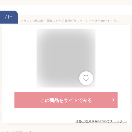
7th
アラジン (Aladdin) 電気ストーブ 遠赤グラファイトヒーター ホワイト AEH-G423N-W
この商品をサイトでみる
価格と在庫を
Amazon
でチェック
>>