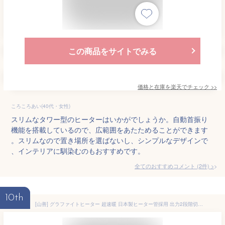
この商品をサイトでみる
価格と在庫を
楽天
でチェック
>>
ころころあい(40代・女性)
スリムなタワー型のヒーターはいかがでしょうか。自動首振り
機能を搭載しているので、広範囲をあたためることができます
。スリムなので置き場所を選ばないし、シンプルなデザインで
、インテリアに馴染むのもおすすめです。
全てのおすすめコメント
(
2
件)
>
10th
[山善] グラファイトヒーター 超速暖 日本製ヒーター管採用 出力2段階切換 (300W / 600W) 転倒OFF機能 シャンパンゴールド ECTS-C061(N)