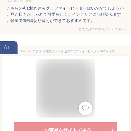
ちぃち(30代・女性)
こちらのAladdin 遠赤グラファイトヒーターはいかがでしょうか
。見た目もおしゃれで可愛らしく、インテリアにも馴染みます
。軽量で2段階切り替えができておすすめです。
全てのおすすめコメント
(
1
件)
>
8th
Aladdin (アラジン) 電気ストーブ 遠赤グラファイトヒーター 900W ホワイト AEH-GM904N-W
この商品をサイトでみる