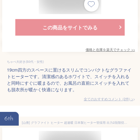
この商品をサイトでみる
価格と在庫を
楽天
でチェック
>>
ちゃぺ大好き(50代・女性)
19cm四方のスペースに置けるスリムでコンパクトなグラファイ
トヒーターです。清潔感のあるホワイトで、スイッチを入れる
と同時にすぐに暖まるので、お風呂の直前にスイッチを入れて
も脱衣所が暖かく快適になります。
全てのおすすめコメント
(
2
件)
>
6th
[山善] グラファイト ヒーター 超速暖 日本製ヒーター管採用 出力2段階切換 (900W/450W) 首振り機能付 シャンパンゴールド DCTS-A092(N)