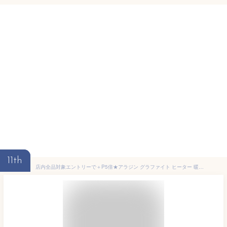
11th
店内全品対象エントリーで＋P5倍★アラジン グラファイト ヒーター 暖房 小型 AEH-G407N 足元 トイレ 脱衣所 おしゃれ ストーブ暖房 縦長 タワー 暖房器具 暖房機 速暖 遠赤外線ヒーター 遠赤外線ストーブ 防寒