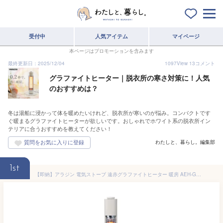
受付中
人気アイテム
マイページ
本ページはプロモーションを含みます
最終更新日：2025/12/04
1097
View
13
コメント
グラファイトヒーター｜脱衣所の寒さ対策に！人気
のおすすめは？
冬は湯船に浸かって体を暖めたいけれど、脱衣所が寒いのが悩み。コンパクトです
ぐ暖まるグラファイトヒーターが欲しいです。おしゃれでホワイト系の脱衣所イン
テリアに合うおすすめを教えてください！
わたしと、暮らし。編集部
1st
【即納】アラジン 電気ストーブ 遠赤グラファイトヒーター 暖房 AEH-G425N-W ホワイト【送料無料】【KK9N0D18P】