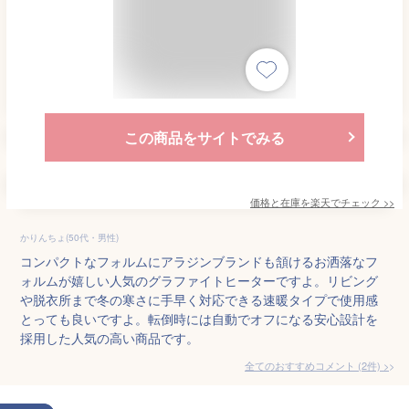
この商品をサイトでみる
価格と在庫を
楽天
でチェック
>>
かりんちょ(50代・男性)
コンパクトなフォルムにアラジンブランドも頷けるお洒落なフ
ォルムが嬉しい人気のグラファイトヒーターですよ。リビング
や脱衣所まで冬の寒さに手早く対応できる速暖タイプで使用感
とっても良いですよ。転倒時には自動でオフになる安心設計を
採用した人気の高い商品です。
全てのおすすめコメント
(
2
件)
>