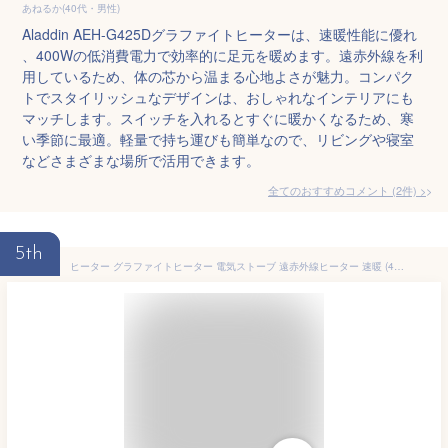
あねるか(40代・男性)
Aladdin AEH-G425Dグラファイトヒーターは、速暖性能に優れ
、400Wの低消費電力で効率的に足元を暖めます。遠赤外線を利
用しているため、体の芯から温まる心地よさが魅力。コンパク
トでスタイリッシュなデザインは、おしゃれなインテリアにも
マッチします。スイッチを入れるとすぐに暖かくなるため、寒
い季節に最適。軽量で持ち運びも簡単なので、リビングや寝室
などさまざまな場所で活用できます。
全てのおすすめコメント
(
2
件)
>
5th
ヒーター グラファイトヒーター 電気ストーブ 遠赤外線ヒーター 速暖 (400W) AEH-G425D ホワイト 暖房器具 ヒーター 遠赤外線ヒーター 遠赤外線ストーブ 電気ストーブ 足元暖房 カーボンヒーター おしゃれ おすすめ アラジン Aladdin 【送料無料】