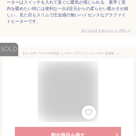
ーターはスイッチを入れて直ぐに暖気が感じられる、素早く室
内を暖めたい時には便利な一台♪足元からの柔らかい暖かさが嬉
しい、見た目もスリムで圧迫感の無いハイセンスなグラファイ
トヒーターです。
全てのおすすめコメント
(
9
件)
>
SOLD
【セール中 11/14 10:59迄】ヒーター グラファイトヒーター 超速暖 ミニタイプ 300W/600W ECTS-C061(N) カーボンヒーター 電気ストーブ 遠赤外線ヒーター スリム 脱衣所 トイレ キッチン 省スペース コンパクト 足元暖房 山善 YAMAZEN 【送料無料】
類似商品を探す