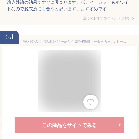
遠赤外線の効果ですぐに暖まります。ボディーカラーもホワイ
トなので脱衣所にも合うと思います。おすすめです！
全てのおすすめコメント
(
1
件)
>
3rd
[MAX10%OFF／詳細はバナーから／12時~P5倍] ヒーター カーボンヒーター 電気ストーブ 遠赤外線 暖房器具 スリムヒーター 暖房機器 脱衣所 洗面 トイレ キッチン リビング 足元 あったか 静音 転倒オフスイッチ 節電 省エネ
この商品をサイトでみる