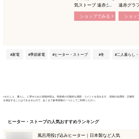
気ストーブ 遠赤グラ
遠赤グラ
ファイトヒーター 暖
ーター ホ
ショップでみる
ショッ
房 AEH-G425N-W ホ
KKS-
ワイト【送料無料】
0633W〈K
【KK9N0D18P】
〉
家電
季節家電
ヒーター・ストーブ
冬
二人暮らし・
※
わたしと、暮らし。
に寄せられた投稿内容は、投稿者の主観的な感想・コメントを含みます。 投稿の信憑性・正確性
を保証することはできませんので、あくまで参考情報の一つとしてご利用ください。
ヒーター・ストーブ
の人気おすすめランキング
風呂用投げ込みヒーター｜日本製など人気