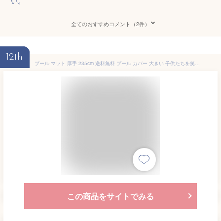
い。
全てのおすすめコメント（2件）
12th
プール マット 厚手 235cm 送料無料 プール カバー 大きい 子供たちを笑顔にするプール ビニールプール プール下マット 大型 家庭用 235cm×185cm×3.5mm プール用マット くすみ ブルー パープル グレージュ グレー 【平日14時迄のご注文確定で当日発送】
この商品をサイトでみる