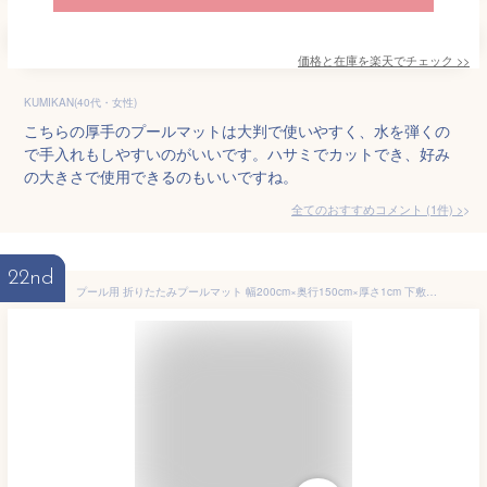
価格と在庫を
楽天
でチェック
>>
KUMIKAN(40代・女性)
こちらの厚手のプールマットは大判で使いやすく、水を弾くの
で手入れもしやすいのがいいです。ハサミでカットでき、好み
の大きさで使用できるのもいいですね。
全てのおすすめコメント
(
1
件)
>
22nd
プール用 折りたたみプールマット 幅200cm×奥行150cm×厚さ1cm 下敷きマット プール下マット デコボコ軽減 厚手 ケガ防止 滑り止め 安全