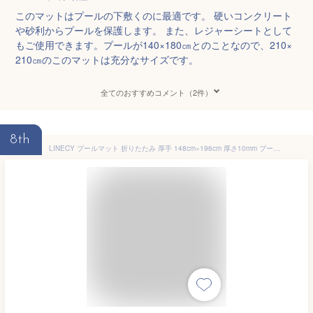
このマットはプールの下敷くのに最適です。 硬いコンクリート
や砂利からプールを保護します。 また、レジャーシートとして
もご使用できます。プールが140×180㎝とのことなので、210×
210㎝のこのマットは充分なサイズです。
全てのおすすめコメント（2件）
8th
LINECY プールマット 折りたたみ 厚手 148cm×196cm 厚さ10mm プール下マット 長方形 デコボコ軽減 保護 ケガ防止 滑り止め レジャーマット お手入れ簡単 安全 アウトドア 水遊び 収納袋付き