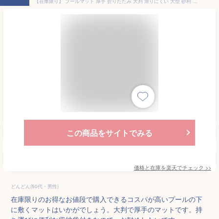
【在庫限り】 プールマット 厚手 折りたたみ 大判 滑りにくい 大型 砂利 プール 下 マット 水遊び レジャーシート 防水 クッション 海 川 大きめ ピクニックシート 子ども
この商品をサイトでみる
価格と在庫を
楽天
でチェック
>>
どんどん(50代・男性)
在庫限りのお得なお値段で購入できるコスパが高いプールの下
に敷くマットはいかがでしょう。大判で厚手のマットです。持