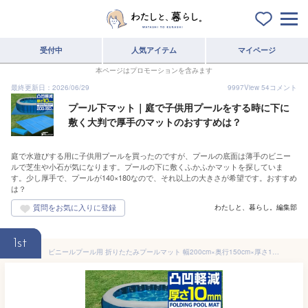
受付中
人気アイテム
マイページ
本ページはプロモーションを含みます
最終更新日：2026/06/29
9997
View
54
コメント
プール下マット｜庭で子供用プールをする時に下に
敷く大判で厚手のマットのおすすめは？
庭で水遊びする用に子供用プールを買ったのですが、プールの底面は薄手のビニー
ルで芝生や小石が気になります。プールの下に敷くふかふかマットを探していま
す。少し厚手で、プールが140×180なので、それ以上の大きさが希望です。おすすめ
は？
わたしと、暮らし。編集部
1st
ビニールプール用 折りたたみプールマット 幅200cm×奥行150cm×厚さ1cm 下敷きマット プール下マット デコボコ軽減 厚手 ケガ防止 滑り止め 安全 遮熱 クッション シート ビニールプール 家庭用プール 水遊び アウトドア マット FIELDOOR ●[送料無料]