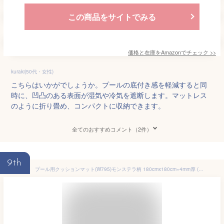
この商品をサイトでみる
価格と在庫を
Amazon
でチェック
>>
kuraki(50代・女性)
こちらはいかがでしょうか。プールの底付き感を軽減すると同
時に、凹凸のある表面が湿気や冷気を遮断します。マットレス
のように折り畳め、コンパクトに収納できます。
全てのおすすめコメント（2件）
9th
プール用クッションマット(W795)モンステラ柄 180cmx180cm×4mm厚 (プール マット 下に キッズマット プールマット プレイマット クッション おしゃれ プールシート レジャーシート アウトドア キッズ用マット キッズマット ゲームマット プール保護マット プール用マット プール下マット)