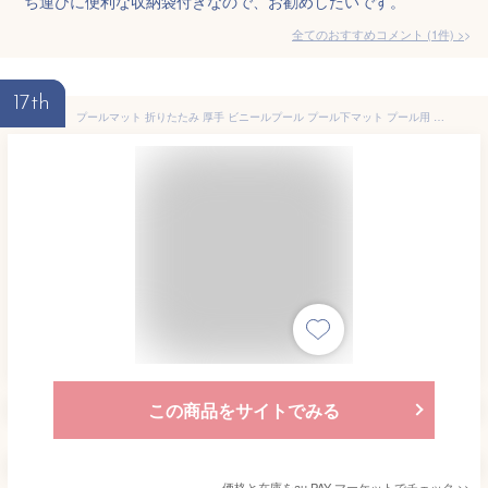
ち運びに便利な収納袋付きなので、お勧めしたいです。
全てのおすすめコメント
(
1
件)
>
17th
プールマット 折りたたみ 厚手 ビニールプール プール下マット プール用 下敷きマット 大型200cm×150cm×1cm デコボコ軽減 滑り止め 水
この商品をサイトでみる
価格と在庫を
au PAY マーケット
でチェック
>>