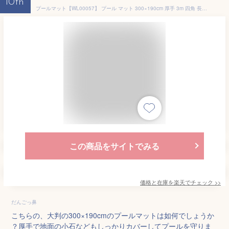
10th
プールマット【WL00057】 プール マット 300×190cm 厚手 3m 四角 長方形 マット プール下マット エアー 大型 家庭 子供 大人 海 レジャー レジャーシート アウトドア 水遊び 夏休み 海水浴 かわいい ビニールプール 安心 安全 TCCOLLECTION リブライト 東京ローソク
この商品をサイトでみる
価格と在庫を
楽天
でチェック
>>
だんごっ鼻
こちらの、大判の300×190cmのプールマットは如何でしょうか
？厚手で地面の小石などもしっかりカバーしてプールを守りま