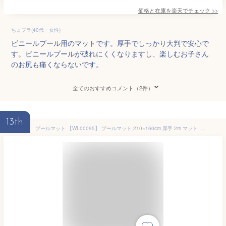
価格と在庫を
楽天
でチェック
>>
ちょプラ(40代・女性)
ビニールプール用のマットです。厚手でしっかり大判で安心で
す。ビニールプールが破れにくくなりますし、楽しむお子さん
のお尻も痛くならないです。
全てのおすすめコメント（2件）
13th
プールマット 【WL00095】 プールマット 210×160cm 厚手 2m マット プール下マット エアー 大型 家庭 子供 大人 海 レジャー レジャーシート アウトドア 水遊び 夏休み 海水浴 ビーチグッズ かわいい ビニールプール 安心 安全 TCCOLLECTION リブライト 東京ローソク