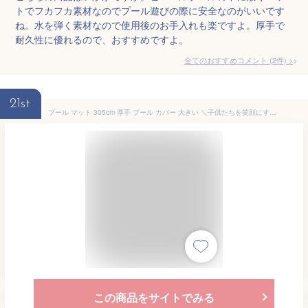
トでフカフカ素材なのでプール遊びの際に安全なのがいいです
ね。水を弾く素材なので使用後のお手入れも楽ですよ。厚手で
耐久性に優れるので、おすすめですよ。
全てのおすすめコメント
(
2
件)
>
21st
プール マット 305cm 厚手 プール カバー 大きい ＼子供たちを笑顔にするプール／ ビニールプール プール下マット 大型 家庭用 305cm×185cm×3.5mm プール用マット シート 送料無料 ≪15時迄のご注文・決済確定・翌日指定で当日発送≫
この商品をサイトでみる