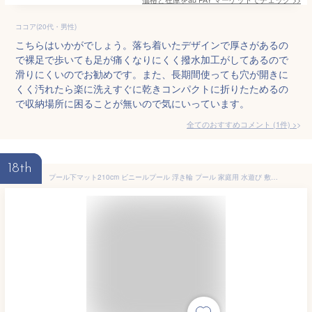
ココア(20代・男性)
こちらはいかがでしょう。落ち着いたデザインで厚さがあるの
で裸足で歩いても足が痛くなりにくく撥水加工がしてあるので
滑りにくいのでお勧めです。また、長期間使っても穴が開きに
くく汚れたら楽に洗えすぐに乾きコンパクトに折りたためるの
で収納場所に困ることが無いので気にいっています。
全てのおすすめコメント
(
1
件)
>
18th
プール下マット210cm ビニールプール 浮き輪 プール 家庭用 水遊び 敷き物 シート 水【送料無料】