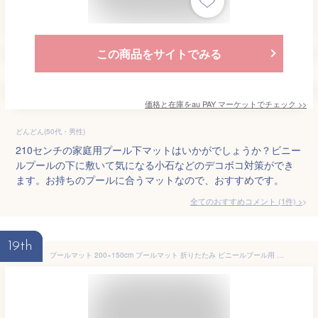
この商品をサイトでみる
価格と在庫を
au PAY マーケット
でチェック
>>
どんどん(50代・男性)
210センチの家庭用プール下マットはいかがでしょうか？ビニー
ルプールの下に敷いて気になる小石などのデコボコ対策ができ
ます。お持ちのプールに合うマットなので、おすすめです。
全てのおすすめコメント
(
1
件)
>
19th
プールマット 200×150cm プールマット 折りたたみ ビニールプール用 プールマット 厚手 大型 プール下敷きマット 200×150cm×1cｍ