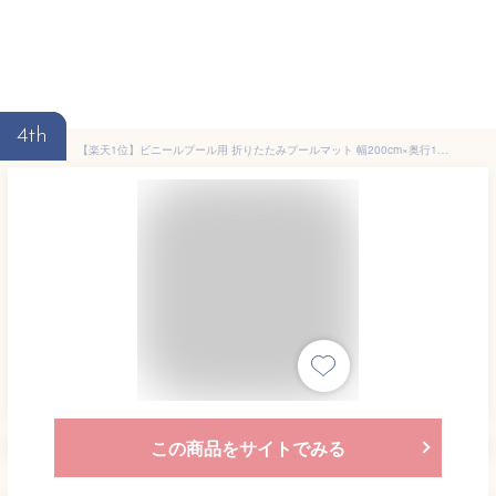
4th
【楽天1位】ビニールプール用 折りたたみプールマット 幅200cm×奥行150cm×厚さ1cm 下敷きマット プール下マット デコボコ軽減 厚手 ケガ防止 滑り止め 安全 遮熱 クッション シート ビニールプール 家庭用プール 水遊び マット FIELDOOR 1年保証 ★[送料無料]
この商品をサイトでみる