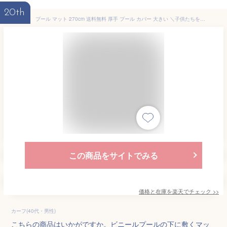
20th
プール マット 270cm 送料無料 厚手 プール カバー 大きい ＼子供たちを笑顔にするプール／ ビニールプール 大型 家庭用 270cm×185cm×3.5mmプール用マット 水遊び プールマット ≪15時迄のご注文・決済確定・翌日指定で当日発送≫
この商品をサイトでみる
価格と在庫を
楽天
でチェック
>>
カーフ(40代・男性)
こちらの商品はいかがですか。ビニールプールの下に敷くマッ