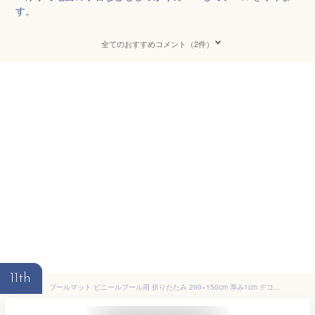
す。
全てのおすすめコメント（2件）
11th
プールマット ビニールプール用 折りたたみ 200×150cm 厚み1cm デコボコ軽減 滑り止め お手入れ簡単 軽量 安全 厚手 アウトドア 水遊び キャンプ レジャー プレイマット 多用途 クッション性 XPEフォーム 【送料無料】