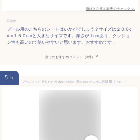
価格と在庫を
楽天
でチェック
>>
咲ぱぱ
プール用のこちらのシートはいかがでしょう？サイズは２００c
m×１５０cmと大きなサイズです。厚さが１cmあり、クッショ
ン性も高いので使いやすいと思います。おすすめです！
全てのおすすめコメント（3件）
5th
プールマット 折りたたみ 200×150cm 厚み1cm デコボコ軽減 滑り止め クローズドセル お手入れ簡単 軽量 安全 厚手 ビニールプール アウトドア 水遊び プール レジャー プレイマット 多用途 クッション性【送料無料】