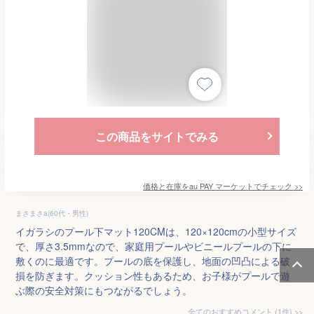
この商品をサイトでみる
価格と在庫を
au PAY マーケット
でチェック
>>
まさまさa(60代・男性)
イガラシのプール下マット120CMは、120×120cmの小型サイズ
で、厚さ3.5mmなので、家庭用プールやビニールプールの下に
敷くのに最適です。プールの底を保護し、地面の凹凸による破
損を防ぎます。クッション性もあるため、お子様がプールで遊
ぶ際の安全対策にもつながるでしょう。
全てのおすすめコメント
(
1
件)
>