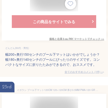
この商品をサイトでみる
価格と在庫を
au PAY マーケット
でチェック
>>
どんどん(50代・男性)
幅200×奥行150センチのプール下マットはいかがでしょうか？
幅180×奥行140センチのプールにぴったりのサイズです。コン
パクトなサイズに折りたたみができるので、おススメです。
全てのおすすめコメント
(
1
件)
>
23rd
イガラシ プール下マット120CM 120×120CM 厚さ3.5MM PMA-120 GR 小型