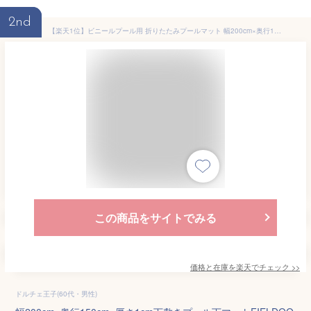
2nd
【楽天1位】ビニールプール用 折りたたみプールマット 幅200cm×奥行150cm×厚さ1cm 下敷きマット プール下マット デコボコ軽減 厚手 ケガ防止 滑り止め 安全 遮熱 クッション シート ビニールプール 家庭用プール 水遊び マット FIELDOOR 1年保証 ■[送料無料]
この商品をサイトでみる
価格と在庫を
楽天
でチェック
>>
ドルチェ王子(60代・男性)