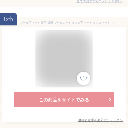
全てのおすすめコメント
(
1
件)
>
15th
プール下マット 厚手 保護 プールシート キッズ用マット キッズマット トロピカル Q649 子供も安心 怪我予防 荷物置き
この商品をサイトでみる
価格と在庫を
楽天
でチェック
>>