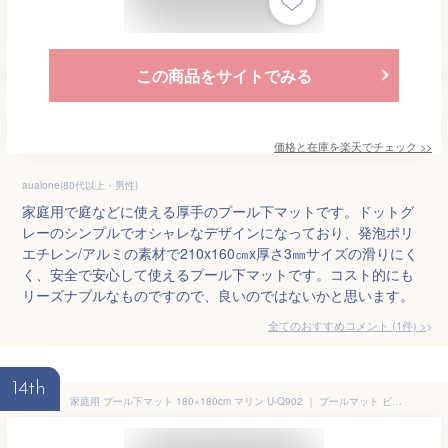
この商品をサイトでみる
価格と在庫を
楽天
でチェック
>>
aualone(80代以上・男性)
家庭用で庭などに使える厚手のプール下マットです。ドットグ
レーのシンプルでオシャレなデザインになっており、発泡ポリ
エチレン/アルミの素材で210x160㎝x厚さ3㎜サイズの滑りにく
く、安全で安心して使えるプール下マットです。コスト的にも
リーズナブルなものですので、良いのではないかと思います。
全てのおすすめコメント
(
1
件)
>
14th
家庭用 プール下マット 180×180cm マリン U-Q902 ｜ プールマット ビニールプールシート レジャーシート 敷物