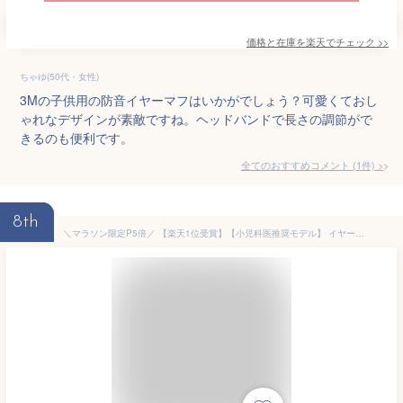
価格と在庫を
楽天
でチェック
>>
ちゃゆ(50代・女性)
3Mの子供用の防音イヤーマフはいかがでしょう？可愛くておし
ゃれなデザインが素敵ですね。ヘッドバンドで長さの調節がで
きるのも便利です。
全てのおすすめコメント
(
1
件)
>
8th
＼マラソン限定P5倍／ 【楽天1位受賞】【小児科医推奨モデル】 イヤーマフ 防音 子供用 聴覚過敏 NRR26db 自閉症 軽量 子供 子ども 悪目立ちしない スライド式ヘッドバンド