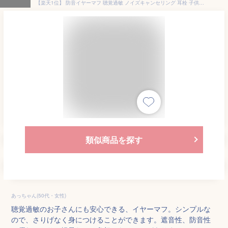
【楽天1位】 防音イヤーマフ 聴覚過敏 ノイズキャンセリング 耳栓 子供用 大人用 睡眠 自閉症 ヘッドホン イヤーマフ スポーツ 遮音値36dB ANSI S3.19/CE EN352認証済み 噪音対策 ブラック 【宅配便】
類似商品を探す
あっちゃん(50代・女性)
聴覚過敏のお子さんにも安心できる、イヤーマフ。シンプルな
ので、さりげなく身につけることができます。遮音性、防音性