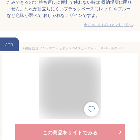
たみできるので 持ち運びに便利で使わない時は 収納場所に困り
ません。汚れが目立ちにくいブラックベースにレッド やブルー
など色味が選べて おしゃれなデザインですよ。
全てのおすすめコメント
(
1
件)
>
7th
子供用 防音 イヤーマフ ヘッドホン 3M スリーエム PELTOR ペルター H510AK-442-GB/RE キッズ 幼児 赤ちゃん ライブ コンサート スポーツ 耳栓 聴覚過敏 自閉症
この商品をサイトでみる