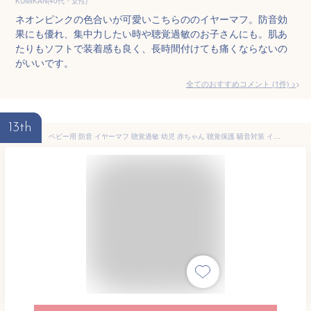
KUMIKAN(40代・女性)
ネオンピンクの色合いが可愛いこちらののイヤーマフ。防音効
果にも優れ、集中力したい時や聴覚過敏のお子さんにも。肌あ
たりもソフトで装着感も良く、長時間付けても痛くならないの
がいいです。
全てのおすすめコメント
(
1
件)
>
13th
ベビー用 防音 イヤーマフ 聴覚過敏 幼児 赤ちゃん 聴覚保護 騒音対策 イヤープロテクター 耳当て 新生児 イベント 旅行 ヘッドホン 花火大会 子供用 自閉症 勉強 読書 仕事 軽量 送料無料