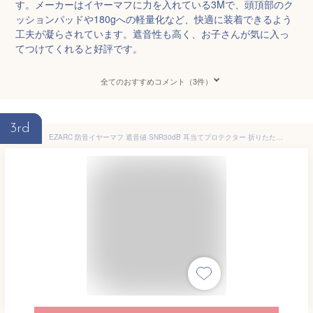
す。メーカーはイヤーマフに力を入れている3Mで、頭頂部のク
ッションパッドや180gへの軽量化など、快適に装着できるよう
工夫が凝らされています。遮音性も高く、お子さんが気に入っ
てつけてくれると好評です。
全てのおすすめコメント（3件）
3rd
EZARC 防音イヤーマフ 遮音値 SNR30dB 耳当てプロテクター 折りたたみ型 子供用 学生用 睡眠・勉強・聴覚過敏緩めなど様々な用途に 騒音対策