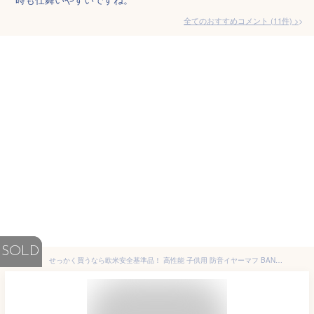
全てのおすすめコメント
(
11
件)
>
SOLD
せっかく買うなら欧米安全基準品！ 高性能 子供用 防音イヤーマフ BANZ 聴覚過敏 耳栓 騒音 子供用イヤーマフ 防音 難聴 花火 イベント フェス ライブ スポーツ 旅行 キッズサイズ ヘッドホン ノイズイヤープロテクター イヤマフ 自閉症 おしゃれ 折り畳み 折りたたみ