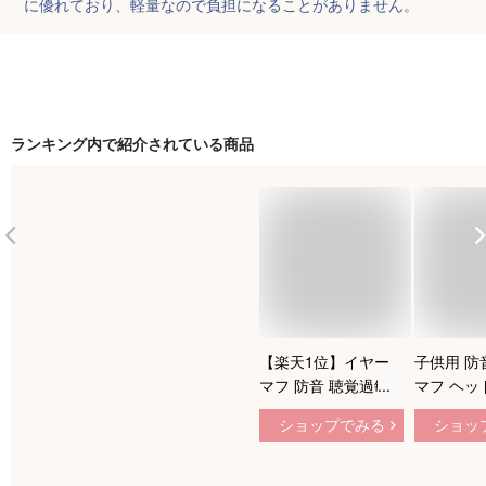
に優れており、軽量なので負担になることがありません。
ランキング内で紹介されている商品
【楽天1位】イヤー
子供用 防
マフ 防音 聴覚過敏
マフ ヘッ
収納袋付き 遮音 子
スリーエム 
ショップでみる
ショッ
供用 キッズ 大人用
ペルター H
軽量 折りたたみ 自
442-GB/
閉症 スペクトラム
幼児 赤ち