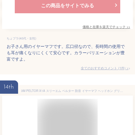
この商品をサイトでみる
価格と在庫を
楽天
でチェック
>>
ちょプラ(40代・女性)
お子さん用のイヤーマフです。広口径なので、長時間の使用で
も耳が痛くなりにくくて安心です。カラーバリエーションが豊
富ですよ。
全てのおすすめコメント
(
1
件)
>
14th
3M PELTOR X1A スリーエム ペルター 防音 イヤーマフ ヘッドホン グリーン 騒音 ライブ 耳栓 自習 勉強 射撃 集中 睡眠 安眠 聴覚過敏 自閉症