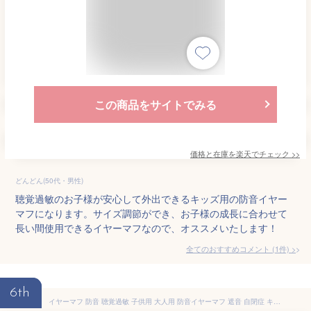
この商品をサイトでみる
価格と在庫を
楽天
でチェック
>>
どんどん(50代・男性)
聴覚過敏のお子様が安心して外出できるキッズ用の防音イヤー
マフになります。サイズ調節ができ、お子様の成長に合わせて
長い間使用できるイヤーマフなので、オススメいたします！
全てのおすすめコメント
(
1
件)
>
6th
イヤーマフ 防音 聴覚過敏 子供用 大人用 防音イヤーマフ 遮音 自閉症 キッズ 軽量 折りたたみ ノイズカット 耳当て プロテクター 学生用 ヘッドホン型 保護 作業 仕事 勉強 集中 読書 睡眠 安眠 旅行 騒音対策 ノイズキャンセル 軽量 快適 騒音軽減 ヘッドフォン