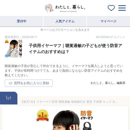
受付中
人気アイテム
マイページ
本ページはプロモーションを含みます
最終更新日：2026/06/11
6916
View
21
コメント
子供用イヤーマフ｜聴覚過敏の子どもが使う防音ア
イテムのおすすめは？
聴覚過敏の子供が安心して外出できるように、イヤーマフを購入しようと思ってい
ます。子供が長時間つけてても、あまり負担にならない防音アイテムのおすすめを
教えてください。
わたしと、暮らし。編集部
1st
【楽天1位】イヤーマフ 防音 聴覚過敏 収納袋付き 遮音 子供用 キッズ 大人用 軽量 折りたたみ 自閉症 スペクトラム 騒音軽減 耳あて 耳覆い 保護 睡眠 安眠 勉強 集中 読書 ヘッドホン ヘッドフォン 騒音対策 送料無料