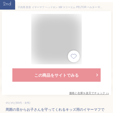
2nd
子供用 防音 イヤーマフ ヘッドホン 3M スリーエム PELTOR ペルター H510AK-442-GB/RE キッズ 幼児 赤ちゃん ライブ コンサート スポーツ 耳栓 聴覚過敏 自閉症
この商品をサイトでみる
価格と在庫を
楽天
でチェック
>>
ポピポピ(50代・女性)
周囲の音からお子さんを守ってくれるキッズ用のイヤーマフで