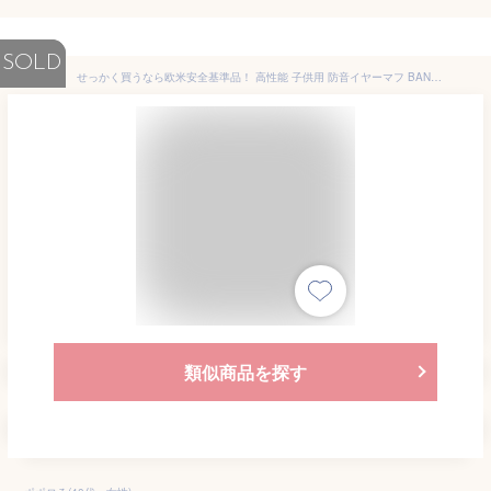
SOLD
せっかく買うなら欧米安全基準品！ 高性能 子供用 防音イヤーマフ BANZ 聴覚過敏 耳栓 騒音 子供用イヤーマフ 防音 難聴 花火 イベント フェス ライブ スポーツ 旅行 キッズサイズ ヘッドホン ノイズイヤープロテクター イヤマフ 自閉症 おしゃれ 折り畳み 折りたたみ
類似商品を探す