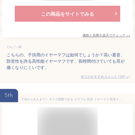
この商品をサイトでみる
価格と在庫を
楽天
でチェック
>>
だんごっ鼻
こちらの、子供用のイヤーマフは如何でしょうか？高い遮音、
防音性を誇る高性能イヤーマフです。長時間付けていても耳が
痛くなりにくいです。
全てのおすすめコメント
(
1
件)
>
5th
子供から大人まで！ サイズ調整できる カラフル 防音 イヤーマフ 防音イヤーマフ ヘッドホン 耳あて 耳当て 耳栓 大人用 子供用 子ども キッズ 遮音 聴覚過敏 自閉症 騒音 睡眠用 勉強 読書 工場 作業 メール便