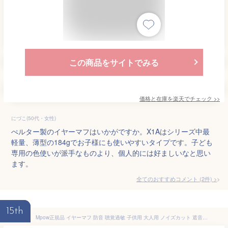
この商品をサイトでみる
価格と在庫を
楽天
でチェック
>>
にづこ(50代・女性)
ぺルター製のイヤーマフはいかがですか。X1Aはシリーズ中最
軽量、薄型の184gでお子様にも使いやすいタイプです。子ども
専用の色使いが派手なものより、個人的には好ましいなと思い
ます。
全てのおすすめコメント
(
2
件)
>
15th
Mpow正規品 イヤーマフ 防音 聴覚過敏 子供用 大人用 ノイズカット 遮音 静か 遮音値36dB 折り畳み 耳栓 聴覚保護 聴覚敏感 自閉症 耳あて 工場/作業/学校/通勤/地下鉄など様々な場所に対応 集中 安眠 騒音対策 騒音軽減 【巾着袋付き】