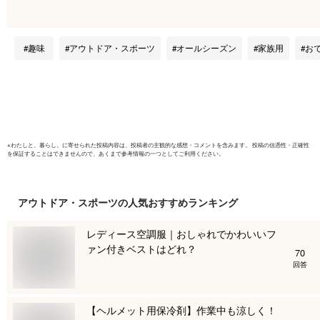
騒音軽減 耳あて 耳
ブ コンサ
覆い 保護 睡眠 安眠
ーツ 耳栓
勉強 集中 読書 ヘッ
自閉症
趣味
アウトドア・スポーツ
オールシーズン
家族用
お
ドホン ヘッドフォン
騒音対策 送料無料
※
わたしと、暮らし。
に寄せられた投稿内容は、投稿者の主観的な感想・コメントを含みます。 投稿の信憑性・正確性
を保証することはできませんので、あくまで参考情報の一つとしてご利用ください。
アウトドア・スポーツ
の人気おすすめランキング
レディース空調服｜おしゃれでかわいいフ
ァン付きベストはどれ？
70
回答
【ヘルメット用保冷剤】作業中も涼しく！