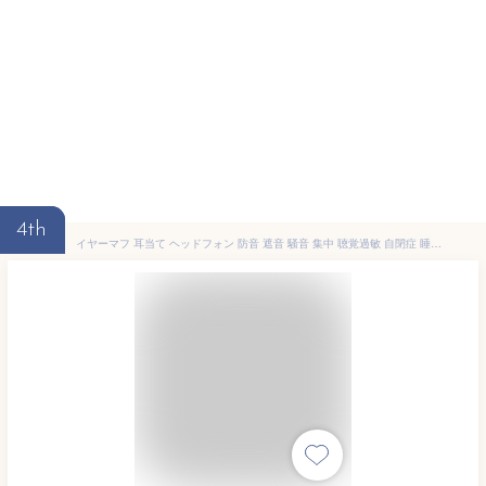
4th
イヤーマフ 耳当て ヘッドフォン 防音 遮音 騒音 集中 聴覚過敏 自閉症 睡眠 安眠 勉強 読書 コンサート 工事現場 子ども用 大人用