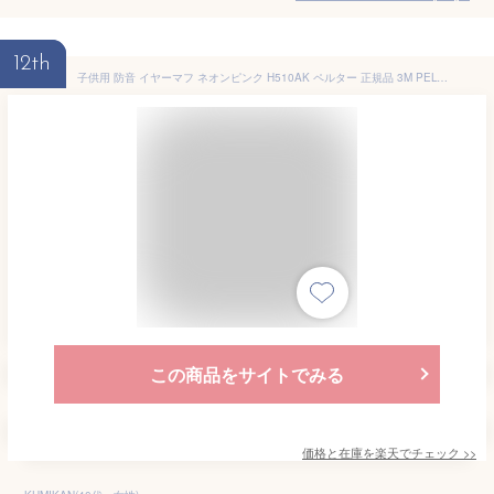
12th
子供用 防音 イヤーマフ ネオンピンク H510AK ペルター 正規品 3M PELTOR 対象年齢7歳以下 ヘッドバンド (遮音値NRR21dB)【キッズ 聴覚過敏 自閉症 耳栓 防音 騒音 イアーマフ 幼児 赤ちゃん あす楽】
この商品をサイトでみる
価格と在庫を
楽天
でチェック
>>