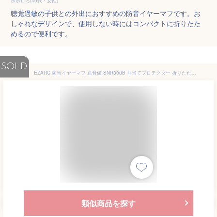
ポポロろ(40代・女性)
聴覚過敏の子供との外出におすすめの防音イヤーマフです。お
しゃれなデザインで、使用しない時にはコンパクトに折りたた
めるので便利です。
SOLD
EZARC 防音イヤーマフ 遮音値 SNR30dB 耳当てプロテクター 折りたたみ型 子供用 学生用 睡眠・勉強・聴覚過敏緩めなど様々な用途に 騒音対策（白い）
類似商品を探す