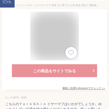
10th
[ＹｏｒｋＳｈｉｎ] イヤーマフ 防音 大人用 子ども用 安全 耳あて 聴覚保護 調整可能 遮音 フリーサイズ
この商品をサイトでみる
価格と在庫を
Amazon
でチェック
>>
ちぃち(30代・女性)
こちらのＹｏｒｋＳｈｉｎ イヤーマフはいかがでしょうか。ゆ
ったりしていて締め付け感なくつけられるので、良いと思いま