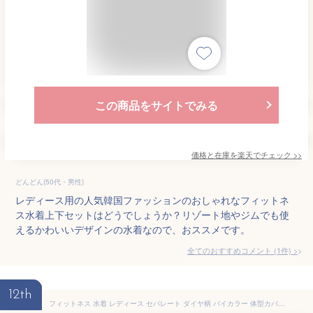
この商品をサイトでみる
価格と在庫を
楽天
でチェック
>>
どんどん(50代・男性)
レディース用の人気韓国ファッションのおしゃれなフィットネ
ス水着上下セットはどうでしょうか？リゾート地やジムでも使
えるかわいいデザインの水着なので、おススメです。
全てのおすすめコメント
(
1
件)
>
12th
フィットネス 水着 レディース セパレート ダイヤ柄 バイカラー 体型カバー水着 トレーニング おしゃれ かわいい 半袖 女性用 パイピング シンプル 無地 ラッシュガード ショートパンツ 上下 2点セット 黒 ノンワイヤー パッド付き 露出控えめ 伸縮性 日焼け対策