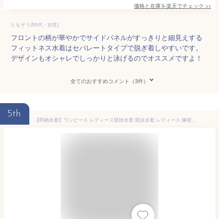
価格と在庫を
楽天
でチェック
>>
ともぞう(50代・女性)
フロントの柄が華やかでサイドパネルがすっきりと細見えする
フィットネス水着はセパレートタイプで脱ぎ着しやすいです。
デザインもオシャレでしっかりと泳げるのでオススメですよ！
全てのおすすめコメント（3件）
5th
【即納水着】ワンピース レディース競技水着 競泳水着 レディース 練習用 スクール水着 ハーフ スパッツ スイミング ダイエット 健康 胸パッド付き 練習 フィットネス スイムウェア フレアスカート 可愛い 無地 デコルテ エレガント カバーアップ 黒 露出控えめ リゾート