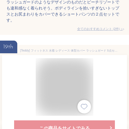
ラッシュガードのようなデザインのものだとビーチリゾートで
も違和感なく着られそう。ボディラインを拾いすぎないトップ
スとお尻まわりをカバーできるショートパンツの２点セットで
す。
全てのおすすめコメント
(
2
件)
>
19th
[Teddy] フィットネス 水着 レディース 体型カバー ラッシュガード 5点セット タンクトップ レギンス 長袖ラッシュパーカーUPF50+ UVカット率 98.7% hys2128 (グリーン, LL(13号))
この商品をサイトでみる