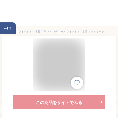
4th
フィットネス 水着 プリント レディース フィットネス水着 スイムキャップ 大きいサイズ 体型カバー かわいい 水陸両用 フィットネス セパレート ママ 水着 レディース 女性 競泳水着 めくれ防止 送料無料 M L LL 3L 4L 5L 6L 7L 8L 9M 11L 13L 15LL 17LL 19LL 21LL
この商品をサイトでみる