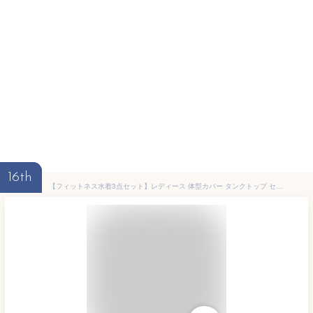
16th
【フィットネス水着3点セット】レディース 体型カバー タンクトップ セパレート 10/20/30/40/50代/ミセス ショートパンツ 帽子 ノンワイヤー 黒 シンプル 無地 ジム 運動 水泳用 プール 小胸 盛れる お腹/お尻 露出控えめ 女子 ママ水着 ぽっちゃり お洒落 UPF50+