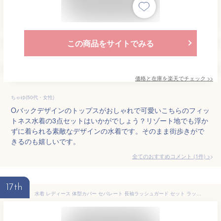
この商品をサイトでみる
価格と在庫を
楽天
でチェック
>>
ちゃゆ(50代・女性)
Oバックデザインのトップスがおしゃれで可愛いこちらのフィッ
トネス水着の3点セットはいかがでしょう？リゾート地でも浮か
ずに着られる素敵なデザインの水着です。そのまま街歩きがで
きるのも嬉しいです。
全てのおすすめコメント
(
1
件)
>
17th
水着 レディース 体型カバー セパレート 長袖ラッシュガード セット ラッシュガード 上下セット 長袖 フィットネス水着 可愛い 女性 大きいサイズ シンプル おしゃれ レギンス フィットネス UVカット 中学生 高校生 ママ水着 水陸両用 タンキニ FKR