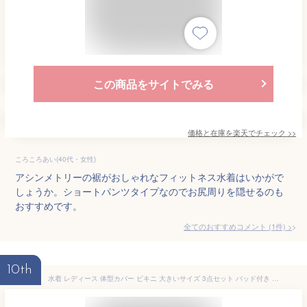
この商品をサイトでみる
価格と在庫を
楽天
でチェック
>>
ころころあい(40代・女性)
アシンメトリーの裾がおしゃれなフィットネス水着はいかがで
しょうか。ショートパンツタイプなのでお尻周りを隠せるのも
おすすめです。
全てのおすすめコメント
(
1
件)
>
10th
水着 レディース 体型カバー ビキニ 大きいサイズ 3点セット パッド付き セパレート ショートパンツ フリル 花柄 無地 白 黄色 ラッシュガード 小胸女子 シンプル フィットネス水着 ぽっちゃり カバーアップ ハイウエスト 体系カバー 20代 30代 40代 50代 60代