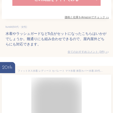
価格と在庫を
Amazon
でチェック
>>
kuraki(50代・女性)
水着やラッシュガードなど5点がセットになったこちらはいかが
でしょうか。幾通りにも組み合わせできるので、屋内屋外どち
らにも対応できます。
全てのおすすめコメント
(
3
件)
>
20th
フィットネス水着 レディース セパレート ママ水着 体型カバー水着 20代 30代 40代ラッシュガード ゴーグル 水泳帽 バッグ インナー 防水スマホケース 冷感タオル 8点セット 大きいサイズ かわいい おしゃれ 女性用 黒 オトナ女子 ぽっちゃり 露出控えめ