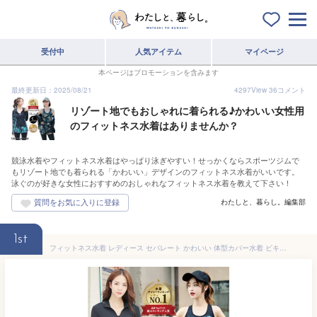
受付中
人気アイテム
マイページ
本ページはプロモーションを含みます
最終更新日：2025/08/21
4297
View
36
コメント
リゾート地でもおしゃれに着られる♪かわいい女性用
のフィットネス水着はありませんか？
競泳水着やフィットネス水着はやっぱり泳ぎやすい！せっかくならスポーツジムで
もリゾート地でも着られる「かわいい」デザインのフィットネス水着がいいです。
泳ぐのが好きな女性におすすめのおしゃれなフィットネス水着を教えて下さい！
わたしと、暮らし。編集部
1st
フィットネス水着 レディース セパレート かわいい 体型カバー水着 ビキニ 大きいサイズ ぽっちゃり 長袖ラッシュガード ショートパンツ トレンカ 5点セット 20代 30代 40代 50代 60代 女性ミセス ママ水着露出控えめ 脚 お腹 お尻 太もも カバーアップ 即日発送