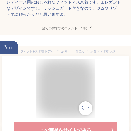
レディース用のおしゃれなフィットネス水着です。エレガント
なデザインですし、ラッシュガード付きなので、ジムやリゾー
ト地にぴったりだと思いますよ。
全てのおすすめコメント（5件）
3rd
フィットネス水着 レディース セパレート 体型カバー水着 ママ水着 大きいサイズ おしゃれ かわいい 女性用 レイヤード風 ショートパンツ 水泳帽 ラッシュガード 3点 上下セット 無地 小胸 盛れる 黒 20代 30代 40代 50代 60代 ぽっちゃり 露出控えめ
この商品をサイトでみる