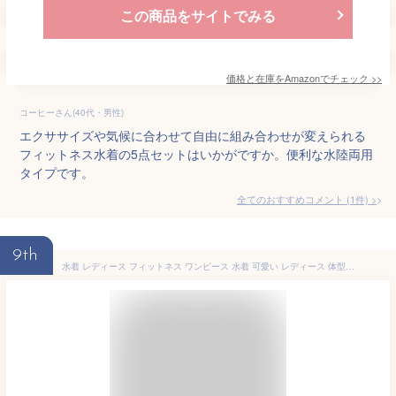
この商品をサイトでみる
価格と在庫を
Amazon
でチェック
>>
コーヒーさん(40代・男性)
エクササイズや気候に合わせて自由に組み合わせが変えられる
フィットネス水着の5点セットはいかがですか。便利な水陸両用
タイプです。
全てのおすすめコメント
(
1
件)
>
9th
水着 レディース フィットネス ワンピース 水着 可愛い レディース 体型カバー オールインワン 20代 30代 40代 女性用 大きいサイズ フィットネス 水着 競泳水着 送料無料