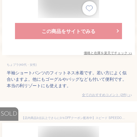
この商品をサイトでみる
価格と在庫を
楽天
でチェック
>>
ちょプラ(40代・女性)
半袖ショートパンツのフィットネス水着です。若い方によく似
合いますよ。他にもゴーグルやバッグなども付いて便利です。
本当の利リゾートにも使えます。
全てのおすすめコメント
(
2
件)
>
SOLD
【店内商品3点以上でさらに3％OFFクーポン配布中】スピード SPEEDO フィットネス水着 レディース エアパ パッド付き Dry&Free Motion Taffera SFW22303