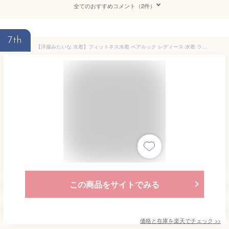
全てのおすすめコメント（2件）
7th
【洋服みたいな 水着】フィットネス水着 ペアルック レディース 水着 ラッシュガード スポーツブラ レギンス セットアップ 上下セット 速乾性 サーフィン ダイビング 水陸両用 紫外線カット 日焼け対策 ワイヤレス ネイビー 水着 ワイヤーなし パット付 海 df161x1x1l9
この商品をサイトでみる
価格と在庫を
楽天
でチェック
>>