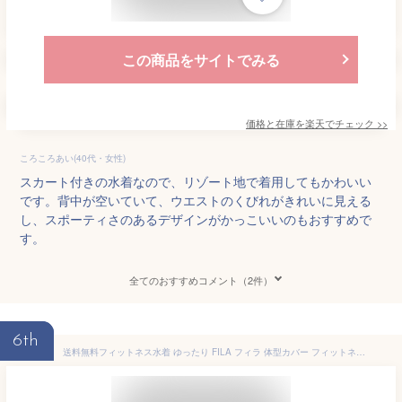
この商品をサイトでみる
価格と在庫を
楽天
でチェック
>>
ころころあい(40代・女性)
スカート付きの水着なので、リゾート地で着用してもかわいい
です。背中が空いていて、ウエストのくびれがきれいに見える
し、スポーティさのあるデザインがかっこいいのもおすすめで
す。
全てのおすすめコメント（2件）
6th
送料無料フィットネス水着 ゆったり FILA フィラ 体型カバー フィットネス 水着 レディース 女性用 競泳 水泳 ママ 水着 セパレート 水着 ラン型 タンクトップ スポーツブラ ハイウエスト スポーツウェア スイムウェア 347905 310912A 9M 11L 13L 15LL