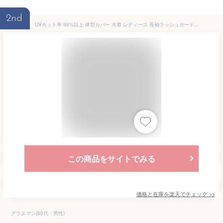
2nd
UVカット率 99%以上 体型カバー 水着 レディース 長袖ラッシュガードセット 5点上下セット UPF50+ フィットネス水着 セパレート かわいい 大きいサイズタンキニ ショートパンツ レギンス付き ママ水着 20代 30代 40代 50代 60代おしゃれ 露出控えめ 脚 太ももカバーアップ
この商品をサイトでみる
価格と在庫を
楽天
でチェック
>>
グラスマン(60代・男性)