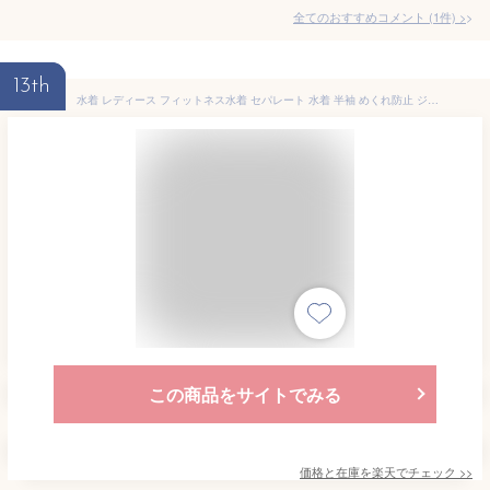
全てのおすすめコメント
(
1
件)
>
13th
水着 レディース フィットネス水着 セパレート 水着 半袖 めくれ防止 ジム プール 競泳水着 フロントジッパー 2点セット 大きいサイズ 体型カバー水着 ママ水着 30代 40代 50代 オトナ女子 かわいい 人気 レディースファッション COTARON コタロン【送料無料】
この商品をサイトでみる
価格と在庫を
楽天
でチェック
>>