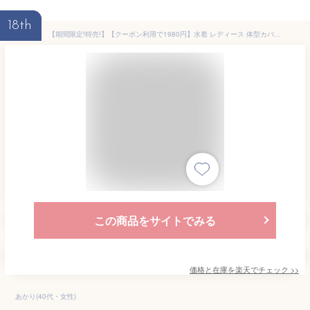
18th
【期間限定!特売!】【クーポン利用で1980円】水着 レディース 体型カバー 2点セット フィットネス水着 中学生 高校生 大学生 夏 小胸 可愛い バンドゥ パレオ 日焼け防止 UVカット ママ水着潜水 10代 20代 30代 40代 おしゃれ スクール水着 セパレート 胸パッド付き
この商品をサイトでみる
価格と在庫を
楽天
でチェック
>>
あかり(40代・女性)