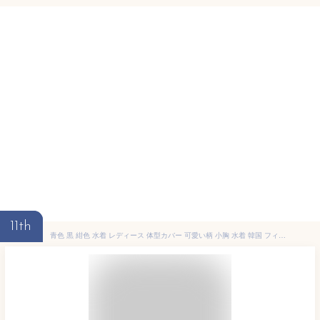
11th
青色 黒 紺色 水着 レディース 体型カバー 可愛い柄 小胸 水着 韓国 フィットネス水着 タンキニ 水着 タンキニ セパレート 上下セット スカート 可愛い水着 安全パンツ みずぎ 女性用 スイムウェア 大人 水着 リゾート 水泳 みずぎ ビーチ 海 温泉 プール