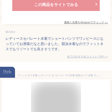
この商品をサイトでみる
価格と在庫を
Amazon
でチェック
>>
猫大好き
レディースセパレート水着でショートパンツでワンピースにな
っていてお洒落だなと思いました。競泳水着なのでフィットネ
スでもリゾートでも良さそうです。
全てのおすすめコメント
(
1
件)
>
15th
フィットネス水着 レディース セパレート ママ水着 体型カバー水着 ラッシュガード 長袖 レギンス 6点上下セット ぽっちゃり ママ水着 20代 30代 40代 50代 かわいい 大きいサイズ 3L 4L 5L 6L 紫外線対策 オトナ女子 脚 二の腕 太もも お尻 お腹 カバーアップ 露出控えめ