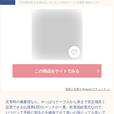
（日本製品質 火を使わないろうそく) LEDロウソク 仏壇用 電気ろうそく led ろうそく 電池式ろうそく 安全 仏壇用ledろうそく ブラウン 小 2本
この商品をサイトでみる
価格と在庫を
Amazon
でチェック
>>
災害時の備蓄用なら、やっぱりテーブルから床まで安定感良く
設置できる仏壇用LEDローソクが一番。乾電池給電式なので、
いつだって手軽に明るさを確保できて使い心地とっても良いで