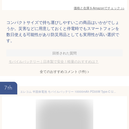
価格と在庫を
Amazon
でチェック
>>
コンパクトサイズで持ち運びしやすいこの商品はいかがでしょ
うか。災害などに用意しておくと停電時でもスマートフォンを
数日使える可能性があり防災用品としても実用性が高い選択で
す。
回答された質問
モバイルバッテリー｜日本製で安全！軽量のおすすめは？
全てのおすすめコメント
(
1
件)
>
7th
エレコム 半固体電池 モバイルバッテリー 10000mAh PD35W Type-C USB-A 燃えにくい 安全設計 長寿命 2000回サイクル 3台同時充電 残量表示 軽量220g PSE認証 機内持ち込み可 iPhone対応 ミッドナイト EC-C61MN