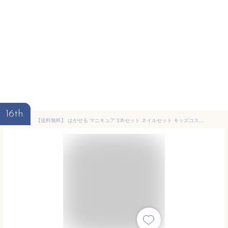
16th
【送料無料】 はがせる マニキュア 3本セット ネイルセット キッズコスメ ちいかわ サンリオ マイメロ クロミ すみっコぐらし 子供 ネイル はがせるネイル 水性 安心 安全 女の子 プレゼント ギフト クリスマス 人気 誕生日 おしゃれ キッズ かわいい 子供用 化粧 おもちゃ