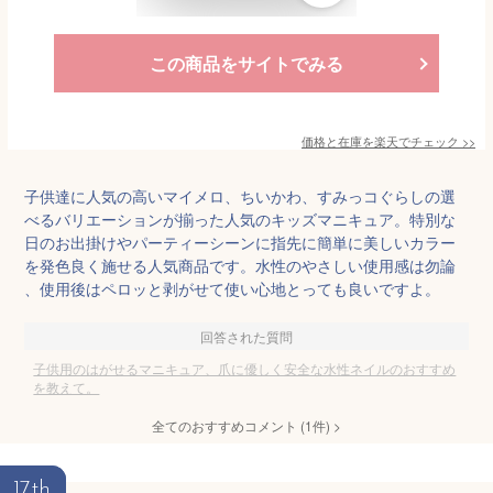
この商品をサイトでみる
価格と在庫を
楽天
でチェック
>>
子供達に人気の高いマイメロ、ちいかわ、すみっコぐらしの選
べるバリエーションが揃った人気のキッズマニキュア。特別な
日のお出掛けやパーティーシーンに指先に簡単に美しいカラー
を発色良く施せる人気商品です。水性のやさしい使用感は勿論
、使用後はペロッと剥がせて使い心地とっても良いですよ。
回答された質問
子供用のはがせるマニキュア、爪に優しく安全な水性ネイルのおすすめ
を教えて。
全てのおすすめコメント
(
1
件)
>
17th