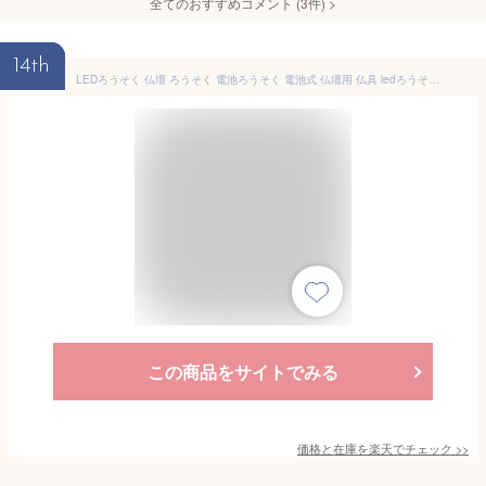
全てのおすすめコメント
(
3
件)
>
14th
LEDろうそく 仏壇 ろうそく 電池ろうそく 電池式 仏壇用 仏具 ledろうそく ledローソク ローソク 安心 燃えない 白 花 LEDキャンドル ろーそく LEDろーそく ギフト 安心 安全 モダン仏壇 月命日 喪中 新盆見舞 御供 お墓参り お彼岸 お盆
この商品をサイトでみる
価格と在庫を
楽天
でチェック
>>