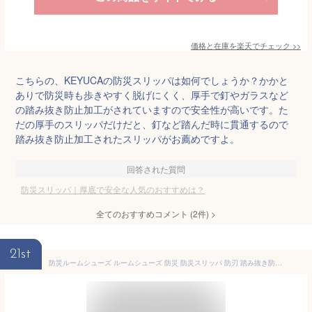
価格と在庫を
楽天
でチェック
>>
こちらの、KEYUCAの防災スリッパは如何でしょうか？かかと
ありで防災時も歩きやすく脱げにくく、厚手で釘やガラスなど
の踏み抜き防止加工がされていますので安全性が高いです。た
だの厚手のスリッパだけだと、釘など踏んだ時に貫通するので
踏み抜き防止加工されたスリッパがお薦めですよ。
回答された質問
防災スリッパ｜厚底で安全な人気のおすすめは？
全てのおすすめコメント
(
2
件)
>
21st
防災ルームシューズ ルームシューズ 防災 防災スリッパ 防刃 踏み抜き防止 ガラスの破片対策 安全靴 安全スリッパ 安全ルームシューズ 防災グッズ インソール 軽量 釘 割れたガラス 避難 避難用品 貫通防止 普段使い 防災シューズ 防災の日 地震