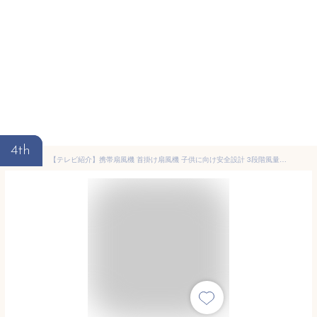
4th
【テレビ紹介】携帯扇風機 首掛け扇風機 子供に向け安全設計 3段階風量切替 USB充電式 超軽量 手持ち扇風機 パワフル送風 ハンディファン 卓上扇風機 大人 子供 小学生 可愛 ミニ扇風機 静音 コンパクト 小型 熱中症対策 暑さ対策 自宅/オフィス用/プレゼント