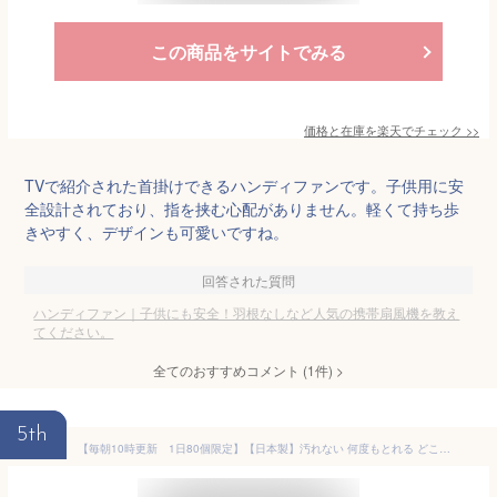
この商品をサイトでみる
価格と在庫を
楽天
でチェック
>>
TVで紹介された首掛けできるハンディファンです。子供用に安
全設計されており、指を挟む心配がありません。軽くて持ち歩
きやすく、デザインも可愛いですね。
回答された質問
ハンディファン｜子供にも安全！羽根なしなど人気の携帯扇風機を教え
てください。
全てのおすすめコメント
(
1
件)
>
5th
【毎朝10時更新 1日80個限定】【日本製】汚れない 何度もとれる どこでもとれる【 やさしいっ手 】 赤ちゃん 手形 足形 汚れない 新生児 インク スタンプ台 安全 手形 足形 キット 手形スタンプ インキ ベビー 手形 足型 肉球 スタンプ はいいろ あか そらいろ ももいろ