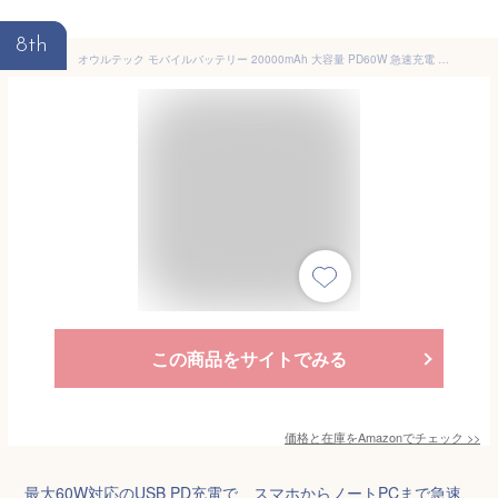
8th
オウルテック モバイルバッテリー 20000mAh 大容量 PD60W 急速充電 PSE適合 安全設計 USB-C USB-A 3台同時充電 残量表示 パススルー充電 低電流モード ブラック OEC-LPB20017-BK
この商品をサイトでみる
価格と在庫を
Amazon
でチェック
>>
最大60W対応のUSB PD充電で、スマホからノートPCまで急速