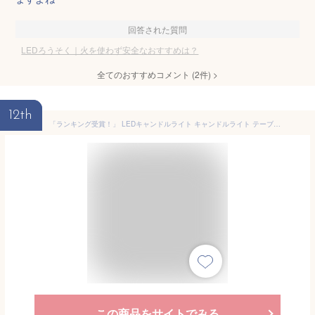
回答された質問
LEDろうそく｜火を使わず安全なおすすめは？
全てのおすすめコメント
(
2
件)
>
12th
「ランキング受賞！」 LEDキャンドルライト キャンドルライト テーブルライト 3点セット ゆらぎ ロウソク 本物の炎のようにゆらめく 火を使わない ゆらゆら揺れる おしゃれ 癒し 安全 省エネ 専用リモコン付き タイマー機能 明るさ調整 電池式 LEDライトキャンドル
この商品をサイトでみる