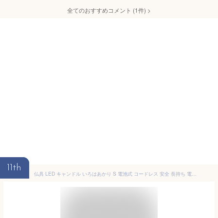
全てのおすすめコメント
(
1
件)
>
11th
仏具 LED キャンドル いろはあかり S 電池式 コードレス 安全 長持ち 電子ろうそく 手元供養 水子供養 ペット供養 虹の橋 お供え 蝋燭 ワイヤレス かわいい おしゃれ 本物そっくり 桜 菊 花柄 ほおずき 迎え火