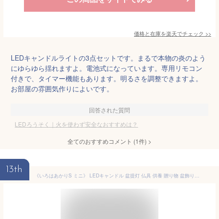
価格と在庫を
楽天
でチェック
>>
LEDキャンドルライトの3点セットです。まるで本物の炎のよう
にゆらゆら揺れますよ。電池式になっています。専用リモコン
付きで、タイマー機能もあります。明るさを調整できますよ。
お部屋の雰囲気作りによいです。
回答された質問
LEDろうそく｜火を使わず安全なおすすめは？
全てのおすすめコメント
(
1
件)
>
13th
《いろはあかりS ミニ》 LEDキャンドル 盆提灯 仏具 供養 贈り物 盆飾り コンパクト 揺れる炎 リアル 本物の蝋 電池式 安全 カメヤマ ろうそく 仏壇 法要 お盆 初盆 御供 ギフト 進物 インテリア 間接照明 お悔やみ 和風 御供 盆提灯