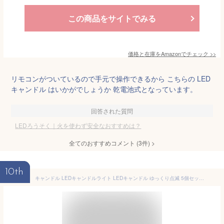
この商品をサイトでみる
価格と在庫を
Amazon
でチェック
>>
リモコンがついているので手元で操作できるから こちらの LED
キャンドル はいかがでしょうか 乾電池式となっています。
回答された質問
LEDろうそく｜火を使わず安全なおすすめは？
全てのおすすめコメント
(
3
件)
>
10th
キャンドル LEDキャンドルライト LEDキャンドル ゆっくり点滅 5個セット リモコン 明るさ調整 自動消灯タイマー 間接照明 安全 電池式 デコレーション インテリア 結婚式 玄関 ベランダ 防災パーティー プレゼント 癒し