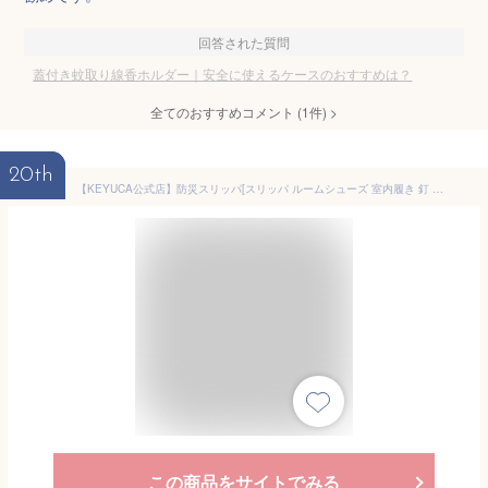
回答された質問
蓋付き蚊取り線香ホルダー｜安全に使えるケースのおすすめは？
全てのおすすめコメント
(
1
件)
>
20th
【KEYUCA公式店】防災スリッパ[スリッパ ルームシューズ 室内履き 釘 ガラス 破片 対策 災害 安全 レディース 30代 40代 50代 おしゃれ 通販 かかとあり 踏み抜き 防止 厚底 洗える 暖かい あったか 室内 インソール 家 上履き オシャレ 大きいサイズ 機能性 丈夫 長持ち]
この商品をサイトでみる