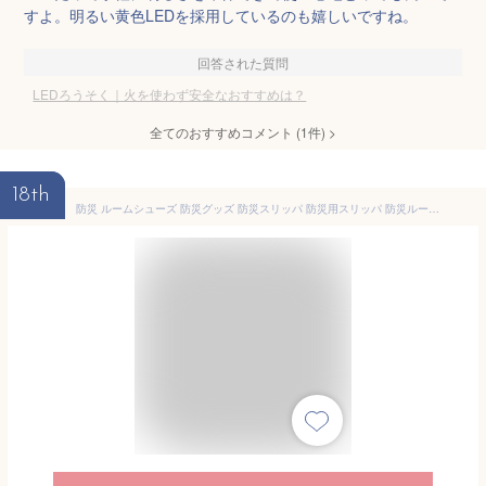
すよ。明るい黄色LEDを採用しているのも嬉しいですね。
回答された質問
LEDろうそく｜火を使わず安全なおすすめは？
全てのおすすめコメント
(
1
件)
>
18th
防災 ルームシューズ 防災グッズ 防災スリッパ 防災用スリッパ 防災ルームスリッパ 前詰まり 安全スリッパ 災害 地震 避難グッズ 室内用 洗える 室内履き 防災シューズ 家 部屋 自宅 釘 ガラス 避難 グッズ 釘 ガラス 破片 ケガ防止 滑りにくい 非常用 ルームシューズ 安全