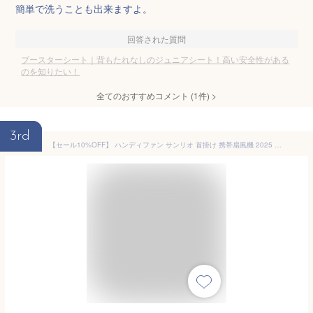
簡単で洗うことも出来ますよ。
回答された質問
ブースターシート｜背もたれなしのジュニアシート！高い安全性がある
のを知りたい！
全てのおすすめコメント
(
1
件)
>
3rd
【セール10%OFF】 ハンディファン サンリオ 首掛け 携帯扇風機 2025 5WAY 卓上 ミニ扇風機 小型 キャラクター ハンズフリー 軽量 コンパクト 子供 ポータブル 充電式 可愛い おしゃれ プレゼント 安全 夏 春 クロミ ハローキティ シナモロール ハンギョドン