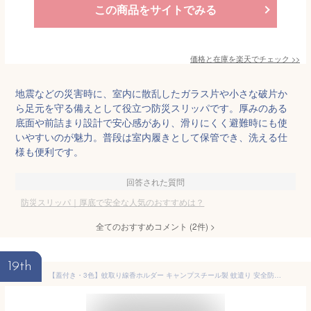
この商品をサイトでみる
価格と在庫を
楽天
でチェック
>>
地震などの災害時に、室内に散乱したガラス片や小さな破片か
ら足元を守る備えとして役立つ防災スリッパです。厚みのある
底面や前詰まり設計で安心感があり、滑りにくく避難時にも使
いやすいのが魅力。普段は室内履きとして保管でき、洗える仕
様も便利です。
回答された質問
防災スリッパ｜厚底で安全な人気のおすすめは？
全てのおすすめコメント
(
2
件)
>
19th
【蓋付き・3色】蚊取り線香ホルダー キャンプスチール製 蚊遣り 安全防火 輪っか型取っ手 凸歯密歯サポート棚 大容量 滑り止め足付き 室内 屋外 キャンプ 庭仕事 アウトドア対応 おしゃれ 直径15cm 蚊取り線香置き