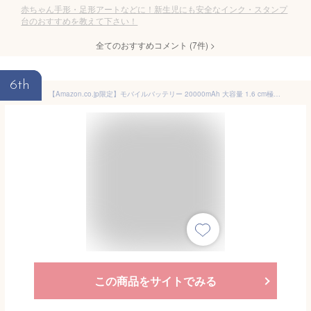
赤ちゃん手形・足形アートなどに！新生児にも安全なインク・スタンプ
台のおすすめを教えて下さい！
全てのおすすめコメント
(
7
件)
>
6th
【Amazon.co.jp限定】モバイルバッテリー 20000mAh 大容量 1.6 cm極薄設計 カードサイズ 170g超軽量 小型 急速充電 スマホ充電器 大容量 3台同時充電 Type-C入出力兼用 低電流対応 コンパクトで機内持ち込み可 旅行/出張/災害用 PSE認証済み 安全設計＆回路保護 iPad/iPhone/Android全種機器対応 アウトドア/旅行/出張/停電対策/緊急防災に
この商品をサイトでみる