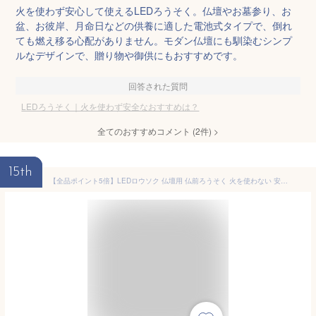
火を使わず安心して使えるLEDろうそく。仏壇やお墓参り、お
盆、お彼岸、月命日などの供養に適した電池式タイプで、倒れ
ても燃え移る心配がありません。モダン仏壇にも馴染むシンプ
ルなデザインで、贈り物や御供にもおすすめです。
回答された質問
LEDろうそく｜火を使わず安全なおすすめは？
全てのおすすめコメント
(
2
件)
>
15th
【全品ポイント5倍】LEDロウソク 仏壇用 仏前ろうそく 火を使わない 安心 安全 LEDろうそく 1本入り (全長17cm 燭台なし) タイマー無し(お祭り 提灯にも使えます 電池式 電気ろうそく 電子ロウソク モダン仏壇 安心 安全 防火 防炎 高齢者に安心のプレゼント 便利)