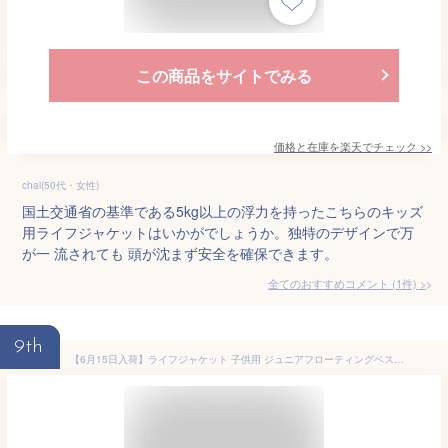
この商品をサイトでみる
価格と在庫を
楽天
でチェック
>>
chai(50代・女性)
国土交通省の基準である5kg以上の浮力を持ったこちらのキッズ
用ライフジャケットはいかがでしょうか。独特のデザインで万
が一 流されても 頭が沈まず安全を確保できます。
全てのおすすめコメント
(
1
件)
>
9th
【6月15日入荷】ライフジャケット 子供用 ジュニアフローティングベスト FV-6116n NEW 釣り 川遊び 水遊び用 こども用 ファインジャパン