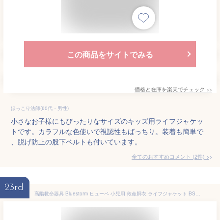
この商品をサイトでみる
価格と在庫を
楽天
でチェック
>>
ほっこり法師(60代・男性)
小さなお子様にもぴったりなサイズのキッズ用ライフジャケッ
トです。カラフルな色使いで視認性もばっちり。装着も簡単で
、脱げ防止の股下ベルトも付いています。
全てのおすすめコメント
(
2
件)
>
23rd
高階救命器具 Bluestorm ヒューペ 小児用 救命胴衣 ライフジャケット BSJ-212Y Lサイズ イエロー 国土交通省型式承認品 タイプA 桜マーク 子供 幼児 キッズ 船 ボート 川 海 プール