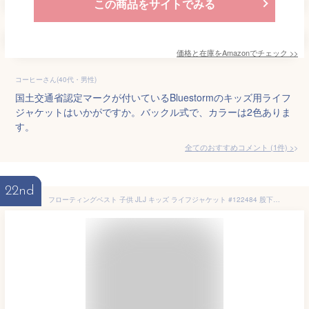
この商品をサイトでみる
価格と在庫を
Amazon
でチェック
>>
コーヒーさん(40代・男性)
国土交通省認定マークが付いているBluestormのキッズ用ライフ
ジャケットはいかがですか。バックル式で、カラーは2色ありま
す。
全てのおすすめコメント
(
1
件)
>
22nd
フローティングベスト 子供 JLJ キッズ ライフジャケット #122484 股下ベルト付きで安心【ジュニア/男の子/女の子/幼児/園児/小学生/海/川遊び/レジャー/プール/釣り/シュノーケリング/シュノーケル】