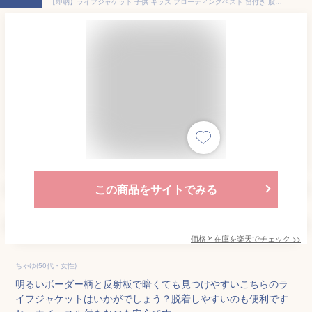
【即納】ライフジャケット 子供 キッズ フローティングベスト 笛付き 股ベルト付き S M L LL ジュニア マリンベスト シュノーケリング 川遊び 海水浴 釣り 水遊び 安全ベスト 救命胴衣 子供用ライフベスト 軽量 アウトドア FV6165
この商品をサイトでみる
価格と在庫を
楽天
でチェック
>>
ちゃゆ(50代・女性)
明るいボーダー柄と反射板で暗くても見つけやすいこちらのラ
イフジャケットはいかがでしょう？脱着しやすいのも便利です