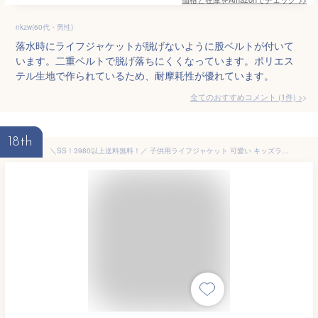
nkzw(60代・男性)
落水時にライフジャケットが脱げないように股ベルトが付いて
います。二重ベルトで脱げ落ちにくくなっています。ポリエス
テル生地で作られているため、耐摩耗性が優れています。
全てのおすすめコメント
(
1
件)
>
18th
＼SS！3980以上送料無料！／ 子供用ライフジャケット 可愛い キッズライフジャケット ジュニアフローティングベスト 子供ライフジャケット こどもライフジャケット 反射帯 救命胴衣 防災グッズ 水遊び 海水浴 泳ぎ練習 7色 S M L 10-30kg対応