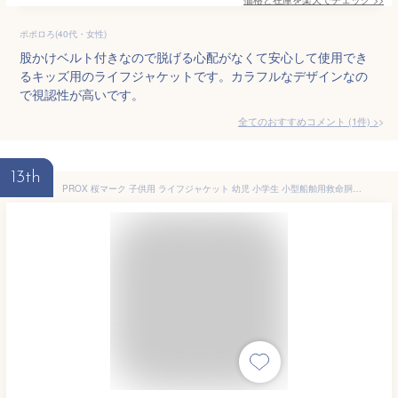
ポポロろ(40代・女性)
股かけベルト付きなので脱げる心配がなくて安心して使用でき
るキッズ用のライフジャケットです。カラフルなデザインなの
で視認性が高いです。
全てのおすすめコメント
(
1
件)
>
13th
PROX 桜マーク 子供用 ライフジャケット 幼児 小学生 小型船舶用救命胴衣 タイプA 国土交通省型式承認 キッズ 100cm-140cm 15kg-40kg 船釣り 海 川遊び 安全対策 PROX TK-13B