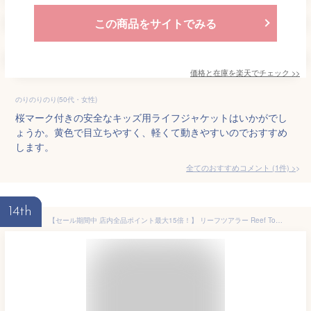
この商品をサイトでみる
価格と在庫を
楽天
でチェック
>>
のりのりのり(50代・女性)
桜マーク付きの安全なキッズ用ライフジャケットはいかがでし
ょうか。黄色で目立ちやすく、軽くて動きやすいのでおすすめ
します。
全てのおすすめコメント
(
1
件)
>
14th
【セール期間中 店内全品ポイント最大15倍！】 リーフツアラー Reef Tourer マリン シュノーケリングベストキッズ ジュニア キッズ マリンスポーツ 水中小物 シュノーケリングベスト スノーケリングベスト ライフジャケット フローティングベスト SV1500