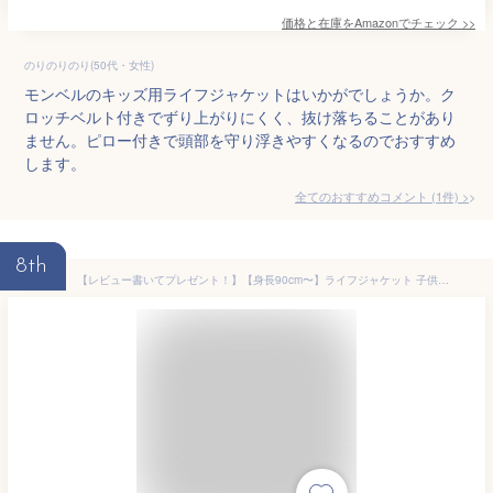
価格と在庫を
Amazon
でチェック
>>
のりのりのり(50代・女性)
モンベルのキッズ用ライフジャケットはいかがでしょうか。ク
ロッチベルト付きでずり上がりにくく、抜け落ちることがあり
ません。ピロー付きで頭部を守り浮きやすくなるのでおすすめ
します。
全てのおすすめコメント
(
1
件)
>
8th
【レビュー書いてプレゼント！】【身長90cm〜】ライフジャケット 子供 子ども こども ベビー キッズ チャイルド 幼児 救命胴衣 ライフベスト 股下ベルト 笛付き HANT(ハント)