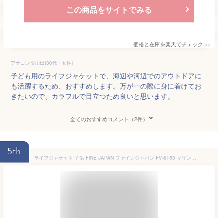
この商品をサイトでみる
価格と在庫を
楽天
でチェック
>>
アナコンダ山田(30代・女性)
子ども用のライフジャケットで、海辺や河辺でのアウトドアに
も活躍するため、おすすめします。万が一の際に身に着けてお
きたいので、カラフルで目立つため良いと思います。
全てのおすすめコメント（2件）
5th
ライフジャケット 子供 FINE JAPAN ファインジャパン FV-6153 マリンベスト スノーケリングベスト 対応身長：90-150cm FV6153 キッズ ジュニア つり 浮き輪 シュノーケリング フィッシング 釣り 防災