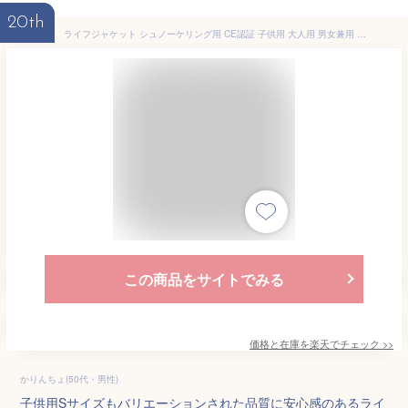
20th
ライフジャケット シュノーケリング用 CE認証 子供用 大人用 男女兼用 救命胴衣 水泳補助ベスト フローティングベスト 強い浮力 救命具 災害対策用 防災 緊急用 釣り サーフィン 漂流 カヤック 海上作業 安全ストルドル 船釣り シュノーケリング 水泳 バックル脱着タイプ
この商品をサイトでみる
価格と在庫を
楽天
でチェック
>>
かりんちょ(50代・男性)
子供用Sサイズもバリエーションされた品質に安心感のあるライ