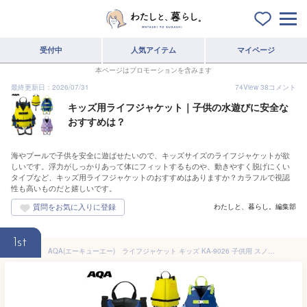
受付中
人気アイテム
マイページ
本ページはプロモーションを含みます
最終更新日：2026/07/31
74
View
38
コメント
キッズ用ライフジャケット｜子供の水遊びに安全な
おすすめは？
海やプールで子供を安全に遊ばせたいので、キッズサイズのライフジャケットが欲
しいです。浮力がしっかりあって体にフィットするものや、動きやすく脱げにくい
タイプなど、キッズ用ライフジャケットのおすすめはありますか？カラフルで視認
性も高いものだと嬉しいです。
わたしと、暮らし。編集部
1st
AQA(エーキューエー) ライフジャケット キッズ KA-9026 子供用 スノーケリング ベスト シュノーケリング ジャケット ジュニア 高い安全性と機能性を実現 スノーケル シュノーケル フローティングベスト 磯遊び