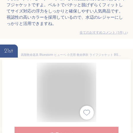
フジャケットですよ。ベルトでパチッと脱げずらくフィットし
てサイズ対応の浮力をしっかりと確保しやすい人気商品です。
視認性の高いカラーを採用しているので、水辺のレジャーにし
っかりと活用できますね。
全てのおすすめコメント
(
1
件)
>
21st
高階救命器具 Bluestorm ヒューペ 小児用 救命胴衣 ライフジャケット BSJ-212Y Lサイズ レッド 国土交通省型式承認品 タイプA 桜マーク 子供 幼児 キッズ 船 ボート 川 海 プール