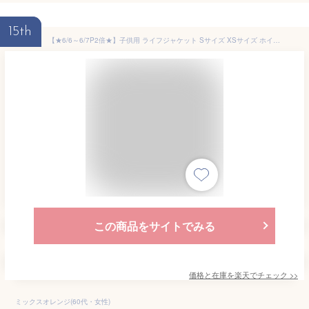
15th
【★6/6～6/7P2倍★】子供用 ライフジャケット Sサイズ XSサイズ ホイッスル付 オレンジ 青 黄色 厚み 園児 小学生 子供 フローティングベスト 笛 ベルト調整機能 台風 川遊び 海水浴 水難 避難 防災 救命胴衣 マリンスポーツ 夏休み
この商品をサイトでみる
価格と在庫を
楽天
でチェック
>>
ミックスオレンジ(60代・女性)