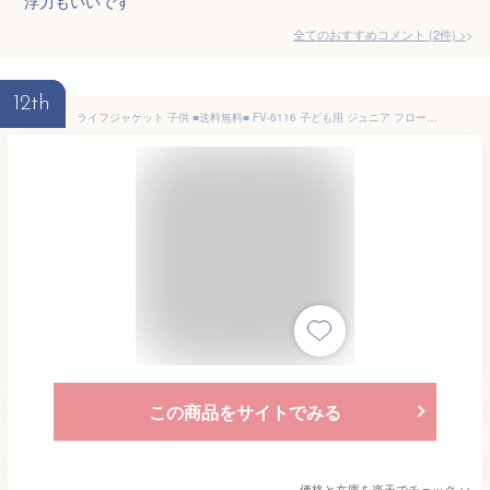
浮力もいいです
全てのおすすめコメント
(
2
件)
>
12th
ライフジャケット 子供 ■送料無料■ FV-6116 子ども用 ジュニア フローティングベスト FV6116 【サイズ:S-L】対応身長：90-130cm つり ボート スノーケリングベスト マリンベスト キッズ シュノーケリング フィッシング 釣り 防災用
この商品をサイトでみる
価格と在庫を
楽天
でチェック
>>