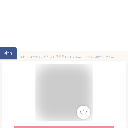
4th
笛付 フローティングベスト 子供用6116 ジュニア マリンスポーツ ライフジャケット キッズ 子ども用 こども スノーケリング フィッシングベスト 釣 ss6