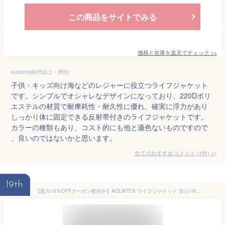
この商品をサイトでみる
価格と在庫を
楽天
でチェック
>>
aualone(80代以上・男性)
子供・キッズ向け海などのレジャーに役立つライフジャケット
です。シンプルでオシャレなデザインになっており、220Dポリ
エステルの材質で耐摩耗性・耐久性に優れ、確実に浮力があり
しっかり体に固定できる反射帯付きのライフジャケットです。
カラーの種類もあり、コスト的にも他と遜色ないものですので
、良いのではないかと思います。
全てのおすすめコメント
(
1
件)
>
19th
【最大15％OFFクーポン配布中】AQUATEX ライフジャケット 安心1年保証 国交省（桜マーク） 基準超え 釣り 大人 子供 男性 女性 キッズ フィッシングベスト 手動膨張式 ベストタイプ 救命胴衣 磯釣り 陸っぱり