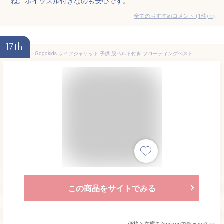
ね。ホイッスル付きなのも安心です。
全てのおすすめコメント
(
1
件)
>
17th
Gogokids ライフジャケット 子供 股ベルト付き フローティングベスト キッズ 浮力サポート スイムベスト CE認証 水泳練習 釣り 川遊び 水遊びM
この商品をサイトでみる
価格と在庫を
Amazon
でチェック
>>