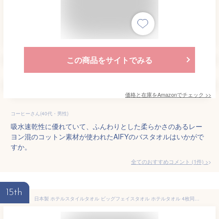
この商品をサイトでみる
価格と在庫を
Amazon
でチェック
>>
コーヒーさん(40代・男性)
吸水速乾性に優れていて、ふんわりとした柔らかさのあるレー
ヨン混のコットン素材が使われたAIFYのバスタオルはいかがで
すか。
全てのおすすめコメント
(
1
件)
>
15th
日本製 ホテルスタイルタオル ビッグフェイスタオル ホテルタオル 4枚同色セット 約60×100cm タオル フェイスタオル バスタオル 厚手 ギフト プレゼント セット まとめ買い 速乾 超吸水 極吸水 吸水性 マイクロファイバー ブラック クリーム 部屋干し 新生活 無地 送料無料