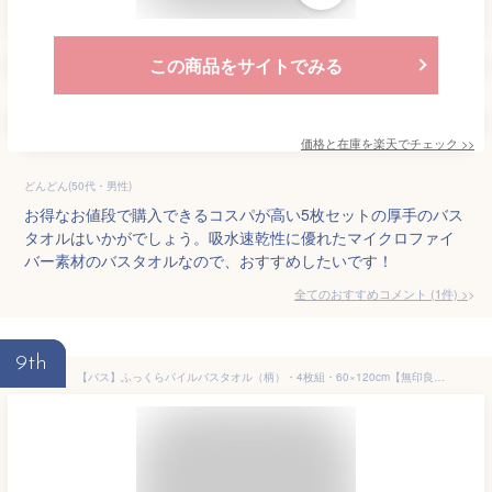
この商品をサイトでみる
価格と在庫を
楽天
でチェック
>>
どんどん(50代・男性)
お得なお値段で購入できるコスパが高い5枚セットの厚手のバス
タオルはいかがでしょう。吸水速乾性に優れたマイクロファイ
バー素材のバスタオルなので、おすすめしたいです！
全てのおすすめコメント
(
1
件)
>
9th
【バス】ふっくらパイルバスタオル（柄）・4枚組・60×120cm【無印良品 公式】