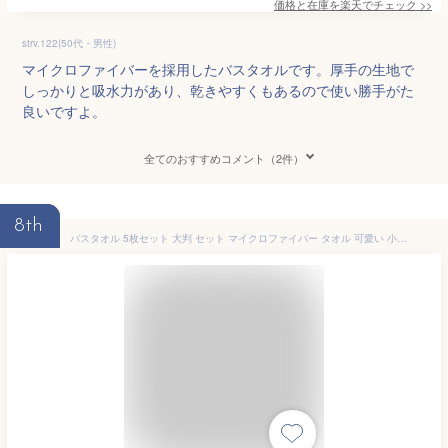
価格と在庫を
楽天
でチェック
>>
strv.122(50代・男性)
マイクロファイバーを採用したバスタオルです。厚手の生地で
しっかりと吸水力があり、乾きやすくもあるので使い勝手がた
良いですよ。
全てのおすすめコメント（2件）
8th
バスタオル 5枚セット 大判 セット マイクロファイバー タオル 可愛い 小さめ 収納 ギフト ホテル 吸水速乾 厚手 薄手 速乾 やわらか ふわふわ ソフト 無地 高品質 肌触り抜群 抗菌防臭 新生活 60×120cm 新生活応援