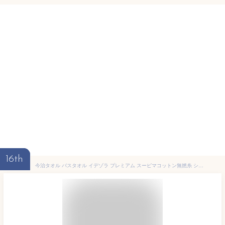
16th
今治タオル バスタオル イデゾラ プレミアム スーピマコットン無撚糸 シャワータオル 73cm × 140cm（大判 厚手 ホテル仕様 無地 最高級の綿 綿100% 上質 高級 ふわふわ 極上 柔らか おしゃれ ギフト 今治浴巾 国産 日本製）