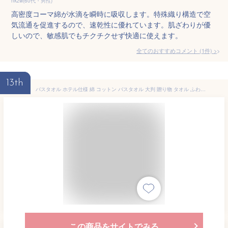
nkzw(60代・男性)
高密度コーマ綿が水滴を瞬時に吸収します。特殊織り構造で空
気流通を促進するので、速乾性に優れています。肌ざわりが優
しいので、敏感肌でもチクチクせず快適に使えます。
全てのおすすめコメント
(
1
件)
>
13th
バスタオル ホテル仕様 綿 コットン バスタオル 大判 贈り物 タオル ふわふわ タオル 綿 パイル 柔らか 瞬間吸水 無地 大きめ 大きいサイズ 高級 速乾 抗菌 防臭 極厚 ホテルスタイル 送料無料 プレゼント 厚手
この商品をサイトでみる