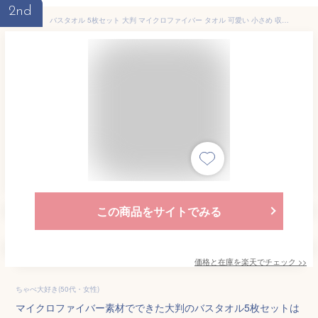
2nd
バスタオル 5枚セット 大判 マイクロファイバー タオル 可愛い 小さめ 収納 ギフト セット ホテル ストライプ 吸水速乾 厚手 薄手 速乾 パイル やわらか ふわふわ ソフト 無地 高品質 肌触り抜群 60×120cm
この商品をサイトでみる
価格と在庫を
楽天
でチェック
>>
ちゃぺ大好き(50代・女性)
マイクロファイバー素材でできた大判のバスタオル5枚セットは