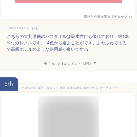
価格と在庫を
楽天
でチェック
>>
KUMIKAN(40代・女性)
こちらの大判厚底のバスタオルは吸水性にも優れており、綿100
%なのもいいです。14色から選ぶことができ、ふわふわでまる
で高級ホテルのような使用感が良いですね
全てのおすすめコメント（2件）
5th
バスタオル 厚手 2枚セット 通販 吸水タオル 速乾タオル マイクロファイバー carari カラリ おしゃれ シンプル 無地 吸水 速乾 ふわふわ ふかふか やわらか お風呂 洗面 プール ジム スイミング 水泳 タオル