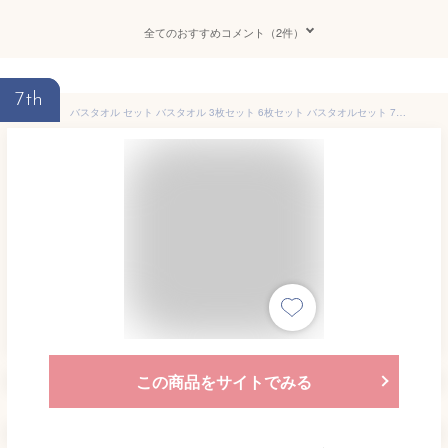
全てのおすすめコメント（2件）
7th
バスタオル セット バスタオル 3枚セット 6枚セット バスタオルセット 70×140cm 320g バスタオル 大判 マイクロファイバー 超大判 バスタオル 安い タオル セット タオル 無地 バスタオル 厚手 速乾吸水 ふわふわ ホテル仕様
この商品をサイトでみる