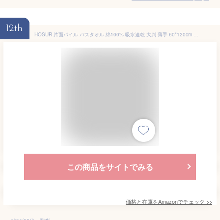
12th
HOSUR 片面パイル バスタオル 綿100% 吸水速乾 大判 薄手 60*120cm 2枚セット 持ち運び 部屋干し ガーゼ コットン 軽い 肌触りが良い ふわふわ 毛羽落ちしにくい 耐久性 ネービー
この商品をサイトでみる
価格と在庫を
Amazon
でチェック
>>