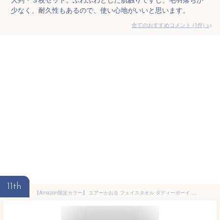
少なく、耐久性もあるので、使い心地がいいと思います。
全てのおすすめコメント
(
1
件)
>
11th
【Amazon限定カラー】 エアーかおる フェイスタオル ダディーボーイ 日本製 今治タオル ふわふわ 吸水・速乾 綿100% 約34×85cm 浅野撚糸 (アッシュピンク)