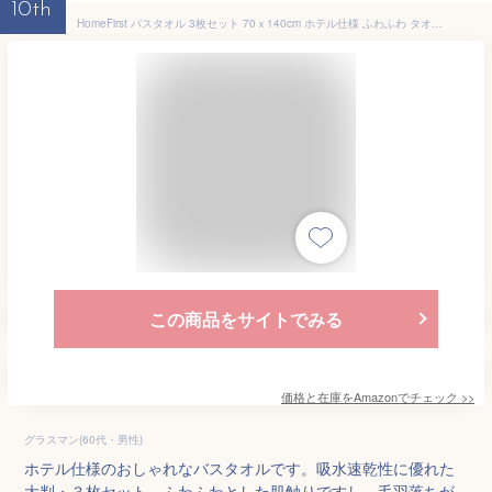
10th
HomeFirst バスタオル 3枚セット 70ｘ140cm ホテル仕様 ふわふわ タオル 綿100% 大判 耐久性 毛羽落ち少ない 柔らかな肌触り 吸水 速乾 家庭、ホテル、スポーツなどに最適 厚手 無地 3色3枚
この商品をサイトでみる
価格と在庫を
Amazon
でチェック
>>
グラスマン(60代・男性)
ホテル仕様のおしゃれなバスタオルです。吸水速乾性に優れた
大判・３枚セット。ふわふわとした肌触りですし、毛羽落ちが