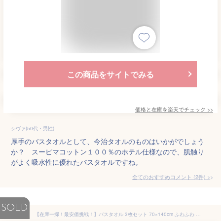
この商品をサイトでみる
価格と在庫を
楽天
でチェック
>>
シヴァ(50代・男性)
厚手のバスタオルとして、今治タオルのものはいかがでしょう
か？ スーピマコットン１００％のホテル仕様なので、肌触り
がよく吸水性に優れたバスタオルですね。
全てのおすすめコメント
(
2
件)
>
SOLD
【在庫一掃！最安価挑戦！】バスタオル 3枚セット 70×140cm ふわふわ 柔らかい コットン 綿100％ 圧縮 タオル 無地 吸水 速乾 ホテル仕様 ばすたおる 厚手 まとめ買い 高級 大判 ふんわり 大判バスタオル ギフト プレゼント【送料無料】