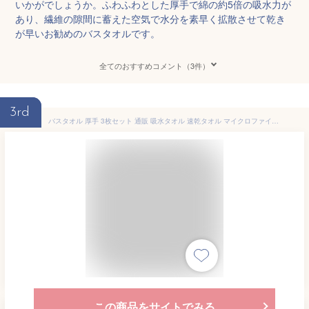
いかがでしょうか。ふわふわとした厚手で綿の約5倍の吸水力が
あり、繊維の隙間に蓄えた空気で水分を素早く拡散させて乾き
が早いお勧めのバスタオルです。
全てのおすすめコメント（3件）
3rd
バスタオル 厚手 3枚セット 通販 吸水タオル 速乾タオル マイクロファイバー carari カラリ おしゃれ シンプル 無地 吸水 速乾 ふわふわ ふかふか やわらか お風呂 洗面 プール ジム スイミング 水泳 タオル
この商品をサイトでみる