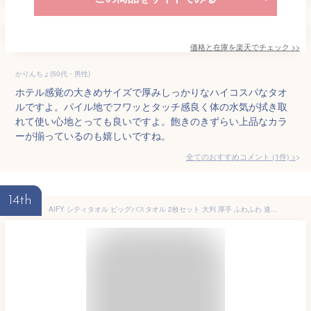
価格と在庫を
楽天
でチェック
>>
かりんちょ(50代・男性)
ホテル感覚の大きめサイズで厚みしっかりなハイコスパなタオ
ルですよ。パイル地でフワッとタッチ感良く体の水気が拭き取
れて使い心地とっても良いですよ。飽きのきずらい上品なカラ
ーが揃っているのも嬉しいですね。
全てのおすすめコメント
(
1
件)
>
14th
AIFY シティタオル ビッグバスタオル 2枚セット 大判 厚手 ふわふわ 速乾 吸水 耐久性 綿 ホテル仕様 抗菌 防臭 無地 肌にやさしい エステ サロン 一人暮らし 新生活 ギフト 70×140cm ライトグレー