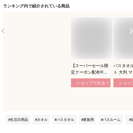
ランキング内で紹介されている商品
【スーパーセール限
バスタオル
定クーポン配布中】
ト 大判 
バスタオル 大判サ
ァイバー 
ショップでみる
ショッ
イズ 厚手 吸水 ま
愛い 小さ
とめ買い バスタオ
フト セッ
ル綿100 単品 /3
ストライプ
枚セット /9枚セット
厚手 薄手
無地ふわふわ 大き
ル やわら
め ビッグバスタオル
わ ソフト
生活日用品
タオル
バスタオル
家族用
バスルーム
赤ちゃん 大きい
質 肌触り
おしゃれ やわらか
60×120c