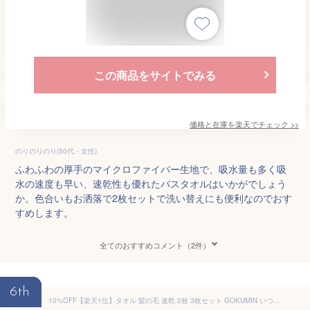
この商品をサイトでみる
価格と在庫を
楽天
でチェック
>>
のりのりのり(50代・女性)
ふわふわの厚手のマイクロファイバー生地で、吸水量も多く吸
水の速度も早い、速乾性も優れたバスタオルはいかがでしょう
か。色合いもお洒落で2枚セットで洗い替えにも便利なのでおす
すめします。
全てのおすすめコメント（2件）
6th
10%OFF【楽天1位】タオル 髪の毛 速乾 2枚 3枚セット GOKUMIN いつもの神タオル フェイスタオル バスタオル | ギフト おしゃれ フェイスタオル バスタオル 厚手 吸水速乾 甘撚り 軽量 綿 100% GOKUMIN ホテル仕様 軽量 吸水 セット 吸収性 高吸水 丈夫 ヘアドライ