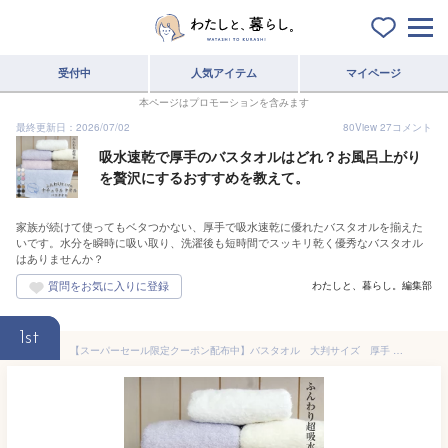
受付中
人気アイテム
マイページ
本ページはプロモーションを含みます
最終更新日：2026/07/02
80
View
27
コメント
吸水速乾で厚手のバスタオルはどれ？お風呂上がり
を贅沢にするおすすめを教えて。
家族が続けて使ってもベタつかない、厚手で吸水速乾に優れたバスタオルを揃えた
いです。水分を瞬時に吸い取り、洗濯後も短時間でスッキリ乾く優秀なバスタオル
はありませんか？
わたしと、暮らし。編集部
1st
【スーパーセール限定クーポン配布中】バスタオル 大判サイズ 厚手 吸水 まとめ買い バスタオル綿100 単品 /3枚セット /9枚セット無地ふわふわ 大きめ ビッグバスタオル 赤ちゃん 大きい おしゃれ やわらかバスタオルセット売り 福袋70×140cm