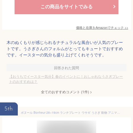
この商品をサイトでみる
価格と在庫を
Amazon
でチェック
>>
木のぬくもりが感じられるナチュラルな風合いが人気のプレー
トです。うさぎさんのフォルムがとってもキュートでおすすめ
です。イースターの気分も盛り上げてくれそうです。
回答された質問
【おうちでイースター気分】春のイベントに！おしゃれなうさぎプレー
トのおすすめは？
全てのおすすめコメント
(
1
件)
>
5th
ボヌール Bonheur 28×19cm ランチプレート ウサギ うさぎ 動物 アニマル 木製 木 子供 キッズ 食器 仕切り プレート ウッド 天然木 カフ