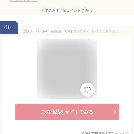
全てのおすすめコメント
(
1
件)
>
8th
【楽天スーパーSALE 半額 割引 対象】ランチプレート 楕円 うさぎ ウサギ 陶器 子供 キッズ ベビー 離乳食 子供 食器 お子様ランチ 仕切り皿 アニマル 動物 お食い初め 手づかみ食べ 手掴み食べ かわいい 絵付け用 白 白磁 食洗機対応 あす楽可 ラッピング不可
この商品をサイトでみる
価格と在庫を
楽天
でチェック
>>