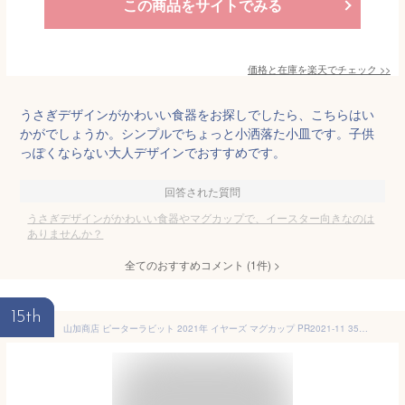
この商品をサイトでみる
価格と在庫を
楽天
でチェック
>>
うさぎデザインがかわいい食器をお探しでしたら、こちらはい
かがでしょうか。シンプルでちょっと小洒落た小皿です。子供
っぽくならない大人デザインでおすすめです。
回答された質問
うさぎデザインがかわいい食器やマグカップで、イースター向きなのは
ありませんか？
全てのおすすめコメント
(
1
件)
>
15th
山加商店 ピーターラビット 2021年 イヤーズ マグカップ PR2021-11 350ml