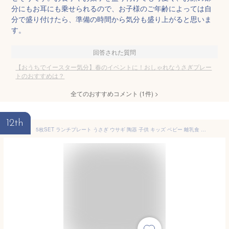
分にもお耳にも乗せられるので、お子様のご年齢によっては自
分で盛り付けたら、準備の時間から気分も盛り上がると思いま
す。
回答された質問
【おうちでイースター気分】春のイベントに！おしゃれなうさぎプレー
トのおすすめは？
全てのおすすめコメント
(
1
件)
>
12th
5枚SET ランチプレート うさぎ ウサギ 陶器 子供 キッズ ベビー 離乳食 食器 お子様ランチ 仕切り皿 仕切り アニマル お食い初め 手づかみ食べ 手掴み食べ おしゃれ かわいい 絵付け用 白 白磁 ポーセラーツ ポーセリンアート 深め 深い 食洗機対応 あす楽可 ラッピング不可