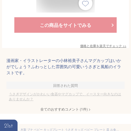
この商品をサイトでみる
価格と在庫を
楽天
でチェック
>>
漫画家・イラストレーターの小林裕美子さんマグカップはいか
がでしょう？ふわっとした雰囲気の可愛いうさぎと風船のイラ
ストです。
回答された質問
うさぎデザインがかわいい食器やマグカップで、イースター向きなのは
ありませんか？
全てのおすすめコメント
(
1
件)
>
21st
木製 ブナ ベビー キッズプレート うさぎ キッズ ベビー プレート 皿 お食い初め 離乳食 出産祝 子供 こども ギフト プレゼント 贈り物 1歳 2歳 3歳