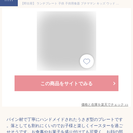
【即出荷】 ランチプレート 子供 子供用食器 プチママン キッズ ウッド プレートトレイ 木製 お皿 トレー アニマル うさぎ ぞう 車 くるま 食事 出産祝い 誕生日 ギフト プレゼント AVLF 1020 1030 1060 1070 SPICE スパイス 【ネコポス便送料無料】
この商品をサイトでみる
価格と在庫を
楽天
でチェック
>>
パイン材で丁寧にハンドメイドされたうさぎ型のプレートです
。落としても割れにくいのでお子様と楽しくイースターを過ご
せそうです。お食事やお菓子を盛り付けても可愛く、お顔の部