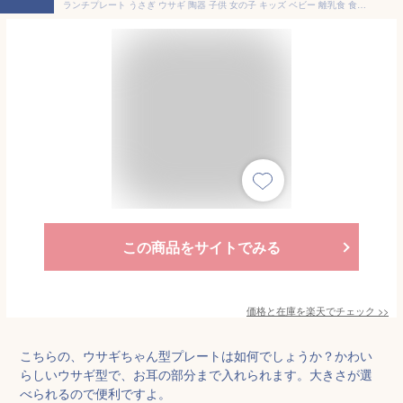
ランチプレート うさぎ ウサギ 陶器 子供 女の子 キッズ ベビー 離乳食 食器 お子様ランチ 仕切り皿 仕切り アニマル 動物 お食い初め 手掴み食べ おしゃれ かわいい 絵付け用 白 白磁 ポーセラーツ ポーセリンアート 深め 深い 食洗機対応 あす楽対応 即納 ラッピング不可
この商品をサイトでみる
価格と在庫を
楽天
でチェック
>>
こちらの、ウサギちゃん型プレートは如何でしょうか？かわい
らしいウサギ型で、お耳の部分まで入れられます。大きさが選
べられるので便利ですよ。