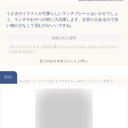
うさぎのイラストが可愛らしいランチプレートはいかがでしょ
う。ランチやおやつの時に大活躍します。仕切りがあるので洗
い物が少なくて済むのがいいですね。
回答された質問
【おうちでイースター気分】春のイベントに！おしゃれなうさぎプレー
トのおすすめは？
全てのおすすめコメント
(
1
件)
>
9th
わけあり ミッフィーに似てる ウサギちゃん 12cm ミニ プレート 変形 ピンク レンジ可 食洗機対応 美濃焼 日本製 銘々皿 平皿 小皿 豆皿 醤油 洋食器 しょうゆ皿 陶器 可愛い かわいい カワイイ おしゃれ オシャレ 北欧風 センチ 取り皿 アウトレット