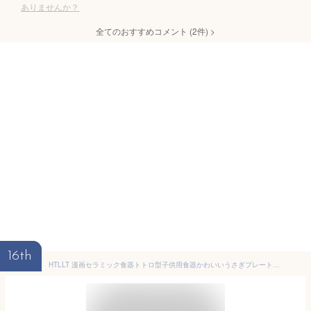
ありませんか？
全てのおすすめコメント
(
2
件)
>
16th
HTLLT 漫画セラミック食器トトロ型子供用食器かわいいうさぎプレート幼児教育プレートセット,うさぎのお皿