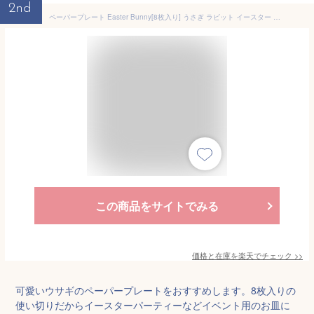
2nd
ペーパープレート Easter Bunny[8枚入り] うさぎ ラビット イースター 誕生日 バースデー パーティー 紙皿 誕生日会 ベビーシャワー 女の子 パーティー テーブルコーディネート 使い捨て 装飾 あす楽 [Ginger Ray]
この商品をサイトでみる
価格と在庫を
楽天
でチェック
>>
可愛いウサギのペーパープレートをおすすめします。8枚入りの
使い切りだからイースターパーティーなどイベント用のお皿に