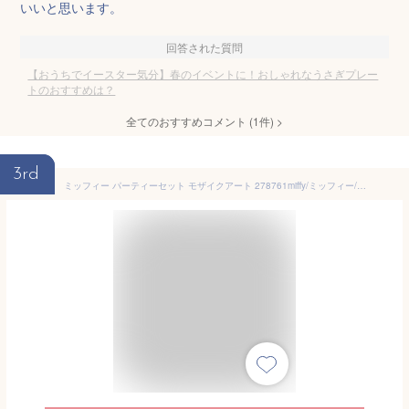
いいと思います。
回答された質問
【おうちでイースター気分】春のイベントに！おしゃれなうさぎプレー
トのおすすめは？
全てのおすすめコメント
(
1
件)
>
3rd
ミッフィー パーティーセット モザイクアート 278761miffy/ミッフィー/うさぎ/金正陶器/食器/ぷれーと/プレート/皿/ギフトセット/出産祝い/内祝い【あす楽対応】