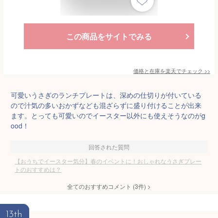
この商品をサイトでみる
価格と在庫を
楽天
でチェック
>>
可愛いうさぎのランチプレートは、深めの仕切りが付いている
ので汁気の多いおかずなども混ざらずに盛り付けることが出来
ます。とっても可愛いのでイースター以外にも使えそうなのがg
ood！
回答された質問
【おうちでイースター気分】春のイベントに！おしゃれなうさぎプレー
トのおすすめは？
全てのおすすめコメント
(
3
件)
>
13th