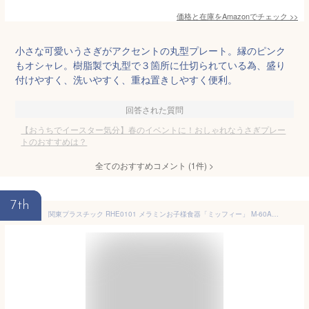
価格と在庫を
Amazon
でチェック
>>
小さな可愛いうさぎがアクセントの丸型プレート。縁のピンク
もオシャレ。樹脂製で丸型で３箇所に仕切られている為、盛り
付けやすく、洗いやすく、重ね置きしやすく便利。
回答された質問
【おうちでイースター気分】春のイベントに！おしゃれなうさぎプレー
トのおすすめは？
全てのおすすめコメント
(
1
件)
>
7th
関東プラスチック RHE0101 メラミンお子様食器「ミッフィー」 M-60AAGフェイスプレート (M-60AAGフェイスプレート)