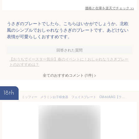
価格と在庫を
楽天
でチェック
>>
うさぎのプレートでしたら、こちらはいかがでしょうか。北欧
風のシンプルでおしゃれなうさぎのプレートです。あどけない
表情が可愛らしくおすすめです。
回答された質問
【おうちでイースター気分】春のイベントに！おしゃれなうさぎプレー
トのおすすめは？
全てのおすすめコメント
(
1
件)
>
18th
ミッフィー メラミンお子様食器 フェイスプレート CM-60AAG【ラッピング不可】[関連：miffy 絵本 関東プラスチック 洗浄機対応 業務用 かわいい キッズ 子供用 食器 ランチ 給食 保育園 幼稚園]