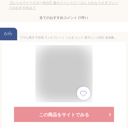
【おうちでイースター気分】春のイベントに！おしゃれなうさぎプレー
トのおすすめは？
全てのおすすめコメント
(
1
件)
>
6th
アサヒ興洋 子供用 ランチプレート うさぎ ピンク 電子レンジ対応 食洗機対応 日本製 セットで使える 子ども用 お子様用 もぐもぐシリーズ KD-210 長さ23.5×幅19.5×高さ2cm
この商品をサイトでみる