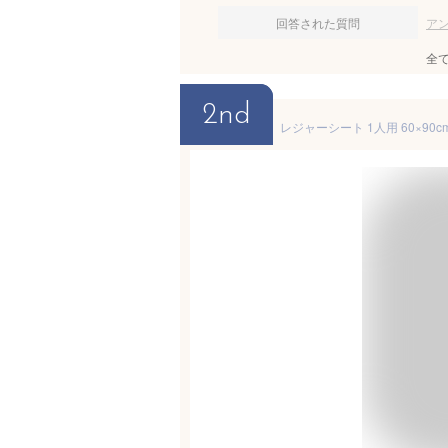
回答された質問
ア
全
2nd