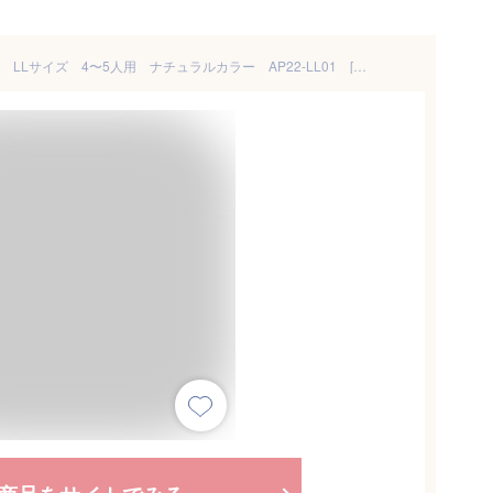
アンパンマン レジャーシート LLサイズ 4〜5人用 ナチュラルカラー AP22-LL01 [M便 1/1]