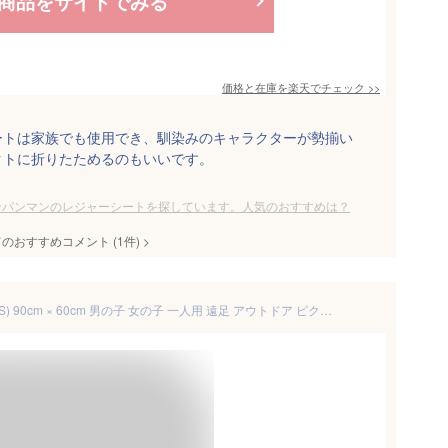
商品をサイトでみる
価格と在庫を
楽天
でチェック
>>
ートは家族でも使用でき、馴染みのキャラクターが勢揃い
クトに折りたためるのもいいです。
ンパンマンのレジャーシートを探しています。人気のおすすめは？
てのおすすめコメント
(
1
件)
>
アンパンマン レジャーシート (S) 90cm × 60cm 男の子 女の子 一人用 遠足 アウトドア ピクニック プール 子供 運動会 お花見 メール便送料無料