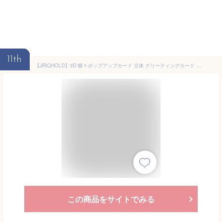
11th
【JRIQHOLD】3D 蝶々ポップアップカード 立体 グリーティングカード 様々なシーンために祝福カード 母の日 誕生日カード おめでとう 記念日 フラワーカード メッセージカードと封筒付き（ピンク）
この商品をサイトでみる