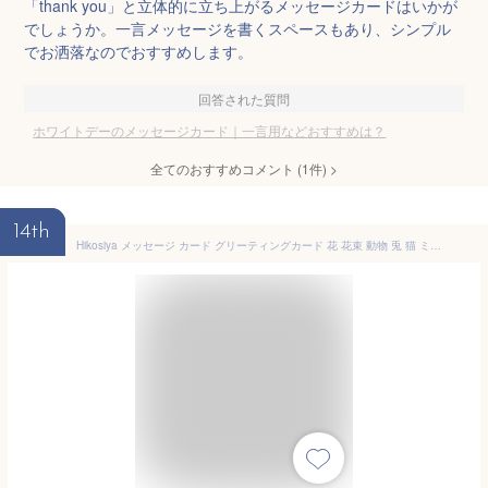
「thank you」と立体的に立ち上がるメッセージカードはいかが
でしょうか。一言メッセージを書くスペースもあり、シンプル
でお洒落なのでおすすめします。
回答された質問
ホワイトデーのメッセージカード｜一言用などおすすめは？
全てのおすすめコメント
(
1
件)
>
14th
Hikosiya メッセージ カード グリーティングカード 花 花束 動物 兎 猫 ミニ 小さめ 感謝カード 挨拶カード レトロ感 感謝の日 お礼 お祝い きらきら 箔押し フラワー イラスト 水彩 卒業 入学 入園 結婚式 招待状 誕生日 バレンタインデー 母の日 クリスマス (花束 35枚セット)