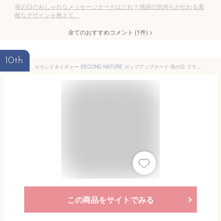
母の日のおしゃれなメッセージカードはどれ？感謝の気持ちが伝わる素
敵なデザインを教えて。
全てのおすすめコメント
(
1
件)
>
10th
セカンドネイチャー SECOND NATURE ポップアップカード 母の日 フラワーズ MPOP012 花束 カラフル デイジー イベント おしゃれ かわいい 海外 3D メッセージカード 季節行事 絵葉書 グリーティングカード 記念日 ギフト 買い回り 買いまわり ポイント消化
この商品をサイトでみる