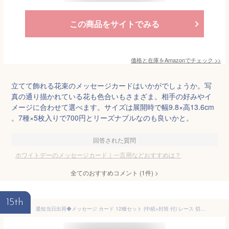
この商品をサイトでみる
価格と在庫を
Amazon
でチェック
>>
立てて飾れる花束のメッセージカードはいかがでしょうか。写
真の通り描かれている花も色合いもさまざま。相手の好みやイ
メージに合わせて選べます。サイズは展開時で幅9.8×高13.6cm
。7種×5枚入りで700円とリーズナブルなのも良いかと。
回答された質問
ホワイトデーのメッセージカード｜一言用などおすすめは？
全てのおすすめコメント
(
1
件)
>
15th
最短当日出荷◆メッセージ カード 12種セット (中紙+封筒 付) レース 切り絵 影絵 美麗 ミニ サンキュー ありがとう 誕生日バースデー グリーディング カラフル ポップ ビビッド ハート 花 フラワー ケーキ 鳥 バラ