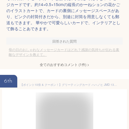
ジカードです。約14×0.5×15cmの縦長のかーねションの花かご
のイラストカートで、カードの裏側にメッセージスペースがあ
り、ピンクの封筒付きだから、別途に封筒を用意しなくても郵
送もできます。 華やかで可愛らしいカードで、インテリアとし
て飾ることあできます。
回答された質問
母の日のおしゃれなメッセージカードはどれ？感謝の気持ちが伝わる素
敵なデザインを教えて。
全てのおすすめコメント
(
1
件)
>
6th
【ポイント10倍 & クーポン！】グリーティングカード ハハノヒ JMD 13-3 立体ダイカットカード 母の日 立体 リボン付き花瓶 サンリオ メッセージカード グッズ メール便可 シネマコレクション