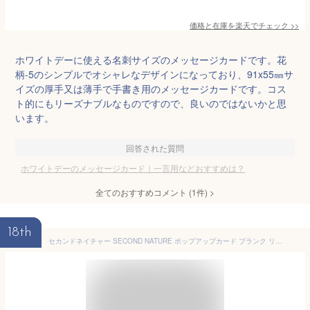
価格と在庫を
楽天
でチェック
>>
ホワイトデーに使える名刺サイズのメッセージカードです。花
柄-5のシンプルでオシャレなデザインになっており、91x55㎜サ
イズの厚手又は薄手で手書き用のメッセージカードです。コス
ト的にもリーズナブルなものですので、良いのではないかと思
います。
回答された質問
ホワイトデーのメッセージカード｜一言用などおすすめは？
全てのおすすめコメント
(
1
件)
>
18th
セカンドネイチャー SECOND NATURE ポップアップカード ブランク リリーズ シルバー ブルー 青 レッド 赤 紫 グリーン 緑 グリーティングカード 多目的 立体ポップアップカード 子供 かっこいい 絵葉書 3Dポップアップカード 買い回り 買い周り 買いまわり ポイント消化