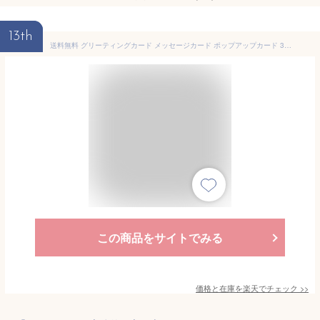
13th
送料無料 グリーティングカード メッセージカード ポップアップカード 3D 飛び出す 立体 THANKYOU サンキュー 英字 シンプル カード メッセージ お祝い 記念日 バレンタインデー ホワイトデー 誕生日 バースデー 母の日 父の日 レター 手紙 贈り物 ギフト プレゼント 感謝 切
この商品をサイトでみる
価格と在庫を
楽天
でチェック
>>