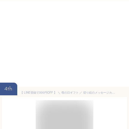
4th
【 LINE登録で300円OFF 】 ＼ 母の日ギフト ／ 切り絵のメッセージカード 「 Happy Mother's Day 」 母の日 ギフト プレゼント カッティングアート カード 母の日カード ママ お母さん 母 手紙 かわいい シンプル おしゃれ 感謝