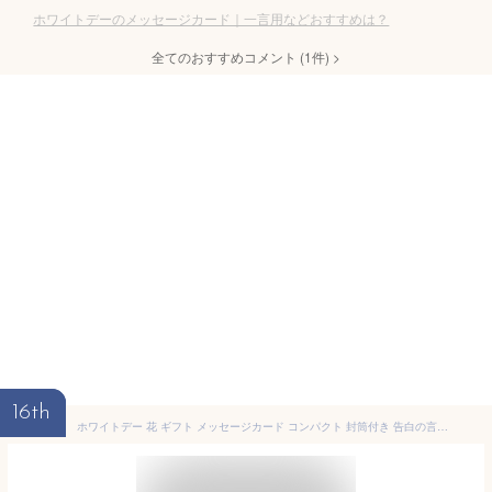
ホワイトデーのメッセージカード｜一言用などおすすめは？
全てのおすすめコメント
(
1
件)
>
16th
ホワイトデー 花 ギフト メッセージカード コンパクト 封筒付き 告白の言葉 付き合ってください ポスト投函 ギフト 花束 渡す くまイラスト ボックスフラワー ブック型 立体 ドライフラワー 手作り グリーティングカード ハンドメイド 送料無料