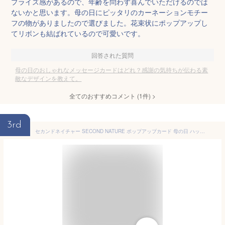
プライズ感があるので、年齢を問わず喜んでいただけるのでは
ないかと思います。母の日にピッタリのカーネーションモチー
フの物がありましたので選びました。花束状にポップアップし
てリボンも結ばれているので可愛いです。
回答された質問
母の日のおしゃれなメッセージカードはどれ？感謝の気持ちが伝わる素
敵なデザインを教えて。
全てのおすすめコメント
(
1
件)
>
3rd
セカンドネイチャー SECOND NATURE ポップアップカード 母の日 ハッピー マザーズデー レタリング MPOP004 ピンク イベント おしゃれ かわいい 海外 3D メッセージカード 季節行事 絵葉書 グリーティングカード 記念日 ギフト 買い回り 買いまわり ポイント消化