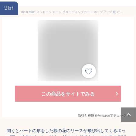
21st
moin moin メッセージ カード グリーディングカード ポップアップ 桜 ピンク ハート リース (ミニカード + 封筒 セット) 花束 蝶 花 フラワー 立体 飛び出す 3D ギフト 誕生日 記念日 プレゼント 2410me349
この商品をサイトでみる
価格と在庫を
Amazon
でチェック
>>
開くとハートの形をした桜の花のリースが飛び出してくるポッ