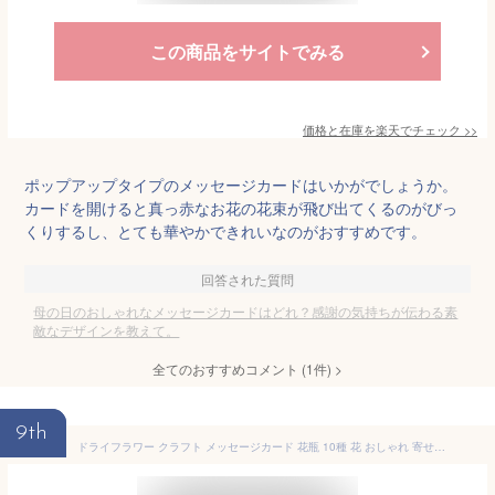
この商品をサイトでみる
価格と在庫を
楽天
でチェック
>>
ポップアップタイプのメッセージカードはいかがでしょうか。
カードを開けると真っ赤なお花の花束が飛び出てくるのがびっ
くりするし、とても華やかできれいなのがおすすめです。
回答された質問
母の日のおしゃれなメッセージカードはどれ？感謝の気持ちが伝わる素
敵なデザインを教えて。
全てのおすすめコメント
(
1
件)
>
9th
ドライフラワー クラフト メッセージカード 花瓶 10種 花 おしゃれ 寄せ書き グリーティングカード 誕生日 バレンタイン お祝い 手紙 封筒付き ウェディング 結婚 父の日 母の日 ギフト 花束 出産祝い