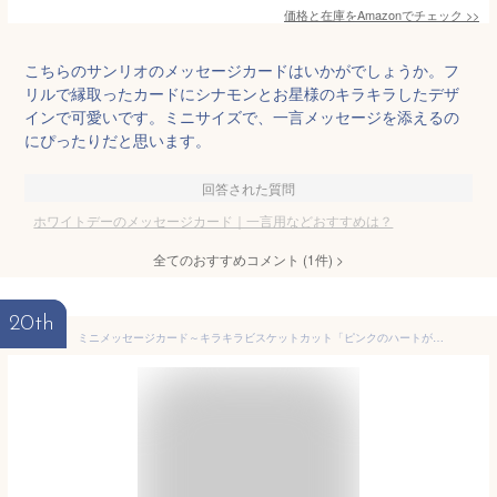
価格と在庫を
Amazon
でチェック
>>
こちらのサンリオのメッセージカードはいかがでしょうか。フ
リルで縁取ったカードにシナモンとお星様のキラキラしたデザ
インで可愛いです。ミニサイズで、一言メッセージを添えるの
にぴったりだと思います。
回答された質問
ホワイトデーのメッセージカード｜一言用などおすすめは？
全てのおすすめコメント
(
1
件)
>
20th
ミニメッセージカード～キラキラビスケットカット「ピンクのハートがいっぱい」【名刺型・封筒つき】【グリーティングカード・ギフトカード・メッセージカード・greeting card message】【ネコポス可】