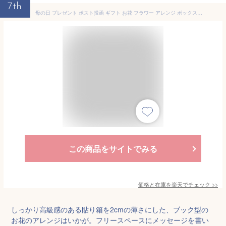
7th
母の日 プレゼント ポスト投函 ギフト お花 フラワー アレンジ ボックスフラワー グリーティングカードタイプ ハッピーマザーズデイ 花束 ブック型 立体 ドライフラワー 手作り メッセージカード コンパクト 封筒付き 郵便で送れる そのまま飾れる 送料無料
この商品をサイトでみる
価格と在庫を
楽天
でチェック
>>
しっかり高級感のある貼り箱を2cmの薄さにした、ブック型の
お花のアレンジはいかが。フリースペースにメッセージを書い