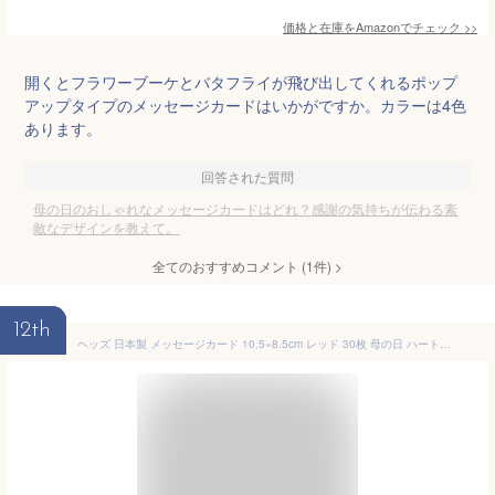
価格と在庫を
Amazon
でチェック
>>
開くとフラワーブーケとバタフライが飛び出してくれるポップ
アップタイプのメッセージカードはいかがですか。カラーは4色
あります。
回答された質問
母の日のおしゃれなメッセージカードはどれ？感謝の気持ちが伝わる素
敵なデザインを教えて。
全てのおすすめコメント
(
1
件)
>
12th
ヘッズ 日本製 メッセージカード 10.5×8.5cm レッド 30枚 母の日 ハート カーネーション HEADS MA-C10